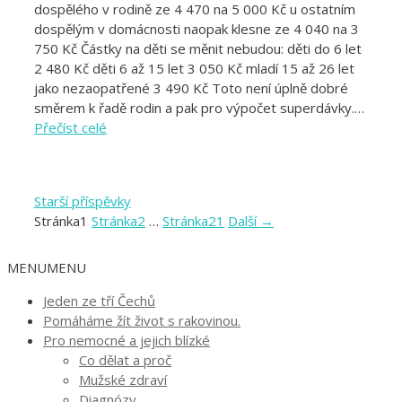
dospělého v rodině ze 4 470 na 5 000 Kč u ostatním
dospělým v domácnosti naopak klesne ze 4 040 na 3
750 Kč Částky na děti se měnit nebudou: děti do 6 let
2 480 Kč děti 6 až 15 let 3 050 Kč mladí 15 až 26 let
jako nezaopatřené 3 490 Kč Toto není úplně dobré
směrem k řadě rodin a pak pro výpočet superdávky.…
Přečíst celé
Starší příspěvky
Stránka
1
Stránka
2
…
Stránka
21
Další
→
MENU
MENU
Jeden ze tří Čechů
Pomáháme žít život s rakovinou.
Pro nemocné a jejich blízké
Co dělat a proč
Mužské zdraví
Diagnózy