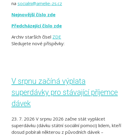
na
socialni@amelie-zs.cz
Nejnovější číslo zde
Předcházející číslo zde
Archiv starších čísel
ZDE
Sledujete nové příspěvky:
V srpnu začíná výplata
superdávky pro stávající příjemce
dávek
23. 7. 2026 V srpnu 2026 začne stát vyplácet
superdávku (dávku státní sociální pomoci) lidem, kteří
dosud pobírali některou z původních dávek –