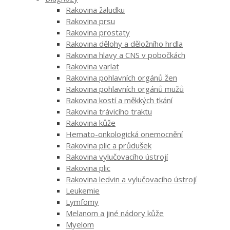
Rakovina žaludku
Rakovina prsu
Rakovina prostaty
Rakovina dělohy a děložního hrdla
Rakovina hlavy a CNS v pobočkách
Rakovina varlat
Rakovina pohlavních orgánů žen
Rakovina pohlavních orgánů mužů
Rakovina kostí a měkkých tkání
Rakovina trávicího traktu
Rakovina kůže
Hemato-onkologická onemocnění
Rakovina plic a průdušek
Rakovina vylučovacího ústrojí
Rakovina plic
Rakovina ledvin a vylučovacího ústrojí
Leukemie
Lymfomy
Melanom a jiné nádory kůže
Myelom