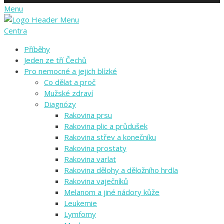
Menu
Centra
Příběhy
Jeden ze tří Čechů
Pro nemocné a jejich blízké
Co dělat a proč
Mužské zdraví
Diagnózy
Rakovina prsu
Rakovina plic a průdušek
Rakovina střev a konečníku
Rakovina prostaty
Rakovina varlat
Rakovina dělohy a děložního hrdla
Rakovina vaječníků
Melanom a jiné nádory kůže
Leukemie
Lymfomy