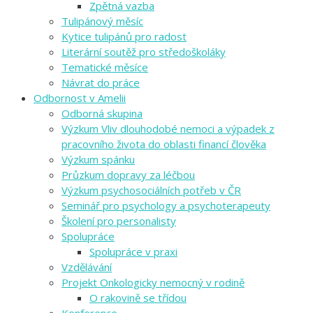
Zpětná vazba
Tulipánový měsíc
Kytice tulipánů pro radost
Literární soutěž pro středoškoláky
Tematické měsíce
Návrat do práce
Odbornost v Amelii
Odborná skupina
Výzkum Vliv dlouhodobé nemoci a výpadek z
pracovního života do oblasti financí člověka
Výzkum spánku
Průzkum dopravy za léčbou
Výzkum psychosociálních potřeb v ČR
Seminář pro psychology a psychoterapeuty
Školení pro personalisty
Spolupráce
Spolupráce v praxi
Vzdělávání
Projekt Onkologicky nemocný v rodině
O rakovině se třídou
Konference