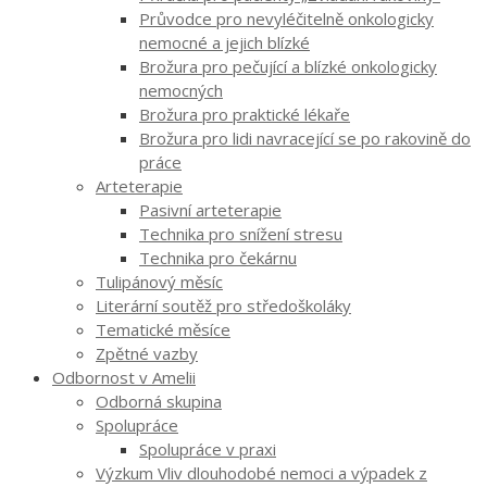
Průvodce pro nevyléčitelně onkologicky
nemocné a jejich blízké
Brožura pro pečující a blízké onkologicky
nemocných
Brožura pro praktické lékaře
Brožura pro lidi navracející se po rakovině do
práce
Arteterapie
Pasivní arteterapie
Technika pro snížení stresu
Technika pro čekárnu
Tulipánový měsíc
Literární soutěž pro středoškoláky
Tematické měsíce
Zpětné vazby
Odbornost v Amelii
Odborná skupina
Spolupráce
Spolupráce v praxi
Výzkum Vliv dlouhodobé nemoci a výpadek z