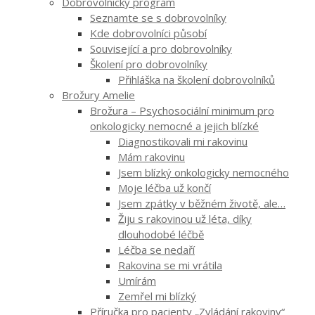
Dobrovolnický program
Seznamte se s dobrovolníky
Kde dobrovolníci působí
Související a pro dobrovolníky
Školení pro dobrovolníky
Přihláška na školení dobrovolníků
Brožury Amelie
Brožura – Psychosociální minimum pro
onkologicky nemocné a jejich blízké
Diagnostikovali mi rakovinu
Mám rakovinu
Jsem blízký onkologicky nemocného
Moje léčba už končí
Jsem zpátky v běžném životě, ale…
Žiju s rakovinou už léta, díky
dlouhodobé léčbě
Léčba se nedaří
Rakovina se mi vrátila
Umírám
Zemřel mi blízký
Příručka pro pacienty „Zvládání rakoviny“