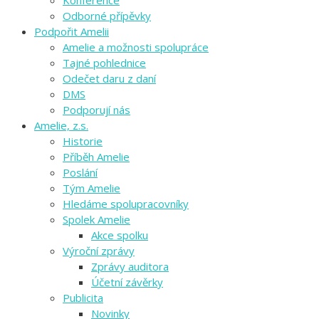
Odborné přípěvky
Podpořit Amelii
Amelie a možnosti spolupráce
Tajné pohlednice
Odečet daru z daní
DMS
Podporují nás
Amelie, z.s.
Historie
Příběh Amelie
Poslání
Tým Amelie
Hledáme spolupracovníky
Spolek Amelie
Akce spolku
Výroční zprávy
Zprávy auditora
Účetní závěrky
Publicita
Novinky