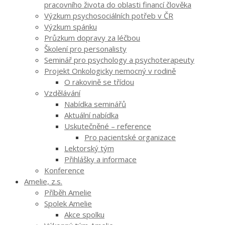
pracovního života do oblasti financí člověka
Výzkum psychosociálních potřeb v ČR
Výzkum spánku
Průzkum dopravy za léčbou
Školení pro personalisty
Seminář pro psychology a psychoterapeuty
Projekt Onkologicky nemocný v rodině
O rakovině se třídou
Vzdělávání
Nabídka seminářů
Aktuální nabídka
Uskutečněné – reference
Pro pacientské organizace
Lektorský tým
Přihlášky a informace
Konference
Amelie, z.s.
Příběh Amelie
Spolek Amelie
Akce spolku