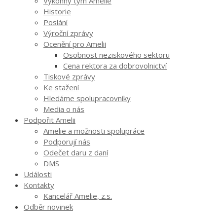
Výkonný tým Amelie
Historie
Poslání
Výroční zprávy
Ocenění pro Amelii
Osobnost neziskového sektoru
Cena rektora za dobrovolnictví
Tiskové zprávy
Ke stažení
Hledáme spolupracovníky
Media o nás
Podpořit Amelii
Amelie a možnosti spolupráce
Podporují nás
Odečet daru z daní
DMS
Události
Kontakty
Kancelář Amelie, z.s.
Odběr novinek