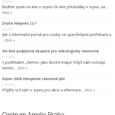
7.8.2026
Buďme spolu on-line v srpnu On-line přednášky v srpnu, na …
Více »
Znáte Helpnet.cz ?
3.8.2026
Jde o informační portál pro osoby se specifickými potřebami a
…
Více »
On-line podpůrná skupina pro onkologicky nemocné
31.7.2026
S podtitulem „Nemoc jako životní etapa“ Když nám vstoupí
nemoc …
Více »
Srpen 2026 věnujeme rakovině plic
27.7.2026
Přijďte si k nám v srpnu pro akce a informace …
Více »
Centrum Amelie Praha