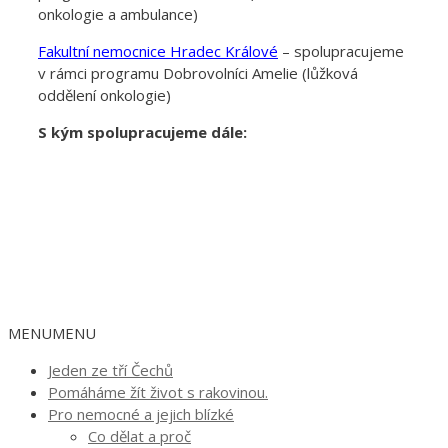
onkologie a ambulance)
Fakultní nemocnice Hradec Králové
– spolupracujeme
v rámci programu Dobrovolníci Amelie (lůžková
oddělení onkologie)
S kým spolupracujeme dále:
MENU
MENU
Jeden ze tří Čechů
Pomáháme žít život s rakovinou.
Pro nemocné a jejich blízké
Co dělat a proč