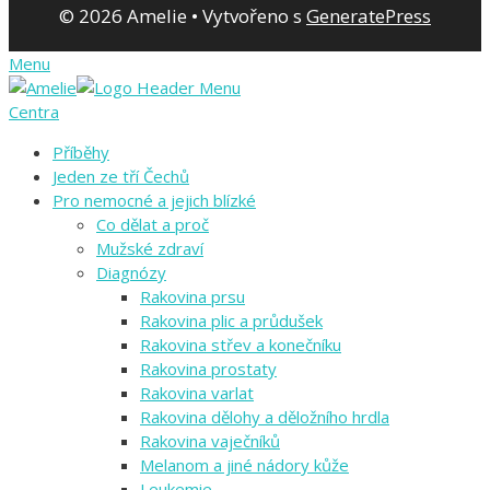
© 2026 Amelie
• Vytvořeno s
GeneratePress
Menu
Centra
Příběhy
Jeden ze tří Čechů
Pro nemocné a jejich blízké
Co dělat a proč
Mužské zdraví
Diagnózy
Rakovina prsu
Rakovina plic a průdušek
Rakovina střev a konečníku
Rakovina prostaty
Rakovina varlat
Rakovina dělohy a děložního hrdla
Rakovina vaječníků
Melanom a jiné nádory kůže
Leukemie