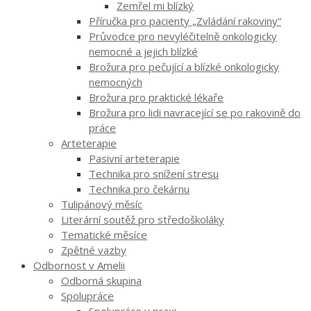
Zemřel mi blízký
Příručka pro pacienty „Zvládání rakoviny“
Průvodce pro nevyléčitelně onkologicky
nemocné a jejich blízké
Brožura pro pečující a blízké onkologicky
nemocných
Brožura pro praktické lékaře
Brožura pro lidi navracející se po rakovině do
práce
Arteterapie
Pasivní arteterapie
Technika pro snížení stresu
Technika pro čekárnu
Tulipánový měsíc
Literární soutěž pro středoškoláky
Tematické měsíce
Zpětné vazby
Odbornost v Amelii
Odborná skupina
Spolupráce
Spolupráce v praxi