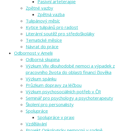
Pasivní arteterapie
Zpětné vazby
Zpětná vazba
Tulipánový měsíc
Kytice tulipánů pro radost
Literární soutěž pro středoškoláky
Tematické měsíce
Návrat do práce
Odbornost v Amelii
Odborná skupina
Výzkum Vliv dlouhodobé nemoci a výpadek z
pracovního života do oblasti financí člověka
Výzkum spánku
Průzkum dopravy za léčbou
Výzkum psychosociálních potřeb v ČR
Seminář pro psychology a psychoterapeuty
Školení pro personalisty
Spolupráce
Spolupráce v praxi
Vzdělávání
Projekt Onkologicky nemocný v rodině