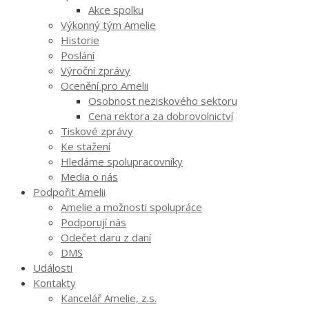
Akce spolku
Výkonný tým Amelie
Historie
Poslání
Výroční zprávy
Ocenění pro Amelii
Osobnost neziskového sektoru
Cena rektora za dobrovolnictví
Tiskové zprávy
Ke stažení
Hledáme spolupracovníky
Media o nás
Podpořit Amelii
Amelie a možnosti spolupráce
Podporují nás
Odečet daru z daní
DMS
Události
Kontakty
Kancelář Amelie, z.s.