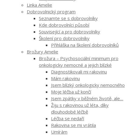
Linka Amelie
Dobrovolnický program
Seznamte se s dobrovolníky
Kde dobrovolníci působí
Související a pro dobrovolníky
Školení pro dobrovolníky
Přihláška na školení dobrovolníků
Brožury Amelie
Brožura – Psychosociální minimum pro
onkologicky nemocné a jejich blízké
Diagnostikovali mi rakovinu
Mám rakovinu
Jsem blízký onkologicky nemocného
Moje léčba už končí
Jsem zpátky v běžném životě, ale…
Žiju s rakovinou už léta, díky
dlouhodobé léčbě
Léčba se nedaří
Rakovina se mi vrátila
Umírám