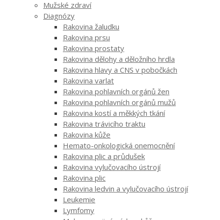
Mužské zdraví
Diagnózy
Rakovina žaludku
Rakovina prsu
Rakovina prostaty
Rakovina dělohy a děložního hrdla
Rakovina hlavy a CNS v pobočkách
Rakovina varlat
Rakovina pohlavních orgánů žen
Rakovina pohlavních orgánů mužů
Rakovina kostí a měkkých tkání
Rakovina trávicího traktu
Rakovina kůže
Hemato-onkologická onemocnění
Rakovina plic a průdušek
Rakovina vylučovacího ústrojí
Rakovina plic
Rakovina ledvin a vylučovacího ústrojí
Leukemie
Lymfomy