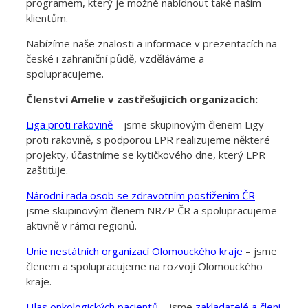
programem, který je možné nabídnout také našim
klientům.
Nabízíme naše znalosti a informace v prezentacích na
české i zahraniční půdě, vzděláváme a
spolupracujeme.
Členství Amelie v zastřešujících organizacích:
Liga proti rakovině
– jsme skupinovým členem Ligy
proti rakovině, s podporou LPR realizujeme některé
projekty, účastníme se kytičkového dne, který LPR
zaštiťuje.
Národní rada osob se zdravotním postižením ČR
–
jsme skupinovým členem NRZP ČR a spolupracujeme
aktivně v rámci regionů.
Unie nestátních organizací Olomouckého kraje
– jsme
členem a spolupracujeme na rozvoji Olomouckého
kraje.
Hlas onkologických pacientů
– jsme
zakladatelé a členi