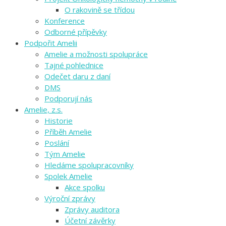
O rakovině se třídou
Konference
Odborné přípěvky
Podpořit Amelii
Amelie a možnosti spolupráce
Tajné pohlednice
Odečet daru z daní
DMS
Podporují nás
Amelie, z.s.
Historie
Příběh Amelie
Poslání
Tým Amelie
Hledáme spolupracovníky
Spolek Amelie
Akce spolku
Výroční zprávy
Zprávy auditora
Účetní závěrky