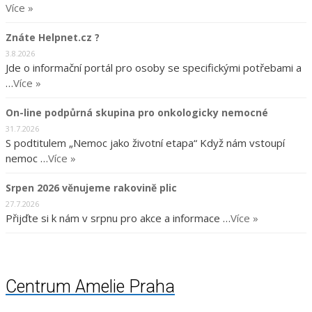
Více »
Znáte Helpnet.cz ?
3.8.2026
Jde o informační portál pro osoby se specifickými potřebami a
…
Více »
On-line podpůrná skupina pro onkologicky nemocné
31.7.2026
S podtitulem „Nemoc jako životní etapa“ Když nám vstoupí
nemoc …
Více »
Srpen 2026 věnujeme rakovině plic
27.7.2026
Přijďte si k nám v srpnu pro akce a informace …
Více »
Centrum Amelie Praha