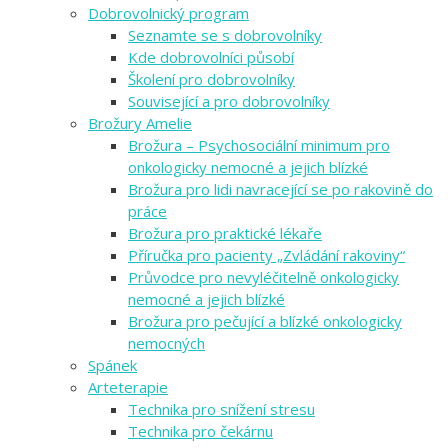
Dobrovolnický program
Seznamte se s dobrovolníky
Kde dobrovolníci působí
Školení pro dobrovolníky
Související a pro dobrovolníky
Brožury Amelie
Brožura – Psychosociální minimum pro
onkologicky nemocné a jejich blízké
Brožura pro lidi navracející se po rakovině do
práce
Brožura pro praktické lékaře
Příručka pro pacienty „Zvládání rakoviny“
Průvodce pro nevyléčitelně onkologicky
nemocné a jejich blízké
Brožura pro pečující a blízké onkologicky
nemocných
Spánek
Arteterapie
Technika pro snížení stresu
Technika pro čekárnu