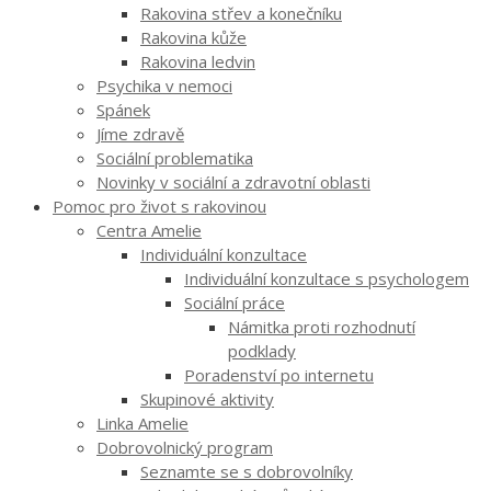
Rakovina střev a konečníku
Rakovina kůže
Rakovina ledvin
Psychika v nemoci
Spánek
Jíme zdravě
Sociální problematika
Novinky v sociální a zdravotní oblasti
Pomoc pro život s rakovinou
Centra Amelie
Individuální konzultace
Individuální konzultace s psychologem
Sociální práce
Námitka proti rozhodnutí
podklady
Poradenství po internetu
Skupinové aktivity
Linka Amelie
Dobrovolnický program
Seznamte se s dobrovolníky