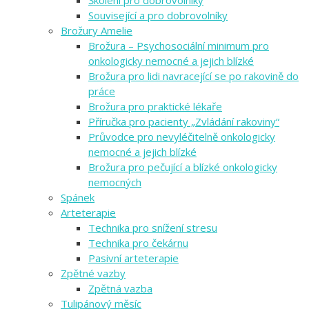
Školení pro dobrovolníky
Související a pro dobrovolníky
Brožury Amelie
Brožura – Psychosociální minimum pro
onkologicky nemocné a jejich blízké
Brožura pro lidi navracející se po rakovině do
práce
Brožura pro praktické lékaře
Příručka pro pacienty „Zvládání rakoviny“
Průvodce pro nevyléčitelně onkologicky
nemocné a jejich blízké
Brožura pro pečující a blízké onkologicky
nemocných
Spánek
Arteterapie
Technika pro snížení stresu
Technika pro čekárnu
Pasivní arteterapie
Zpětné vazby
Zpětná vazba
Tulipánový měsíc