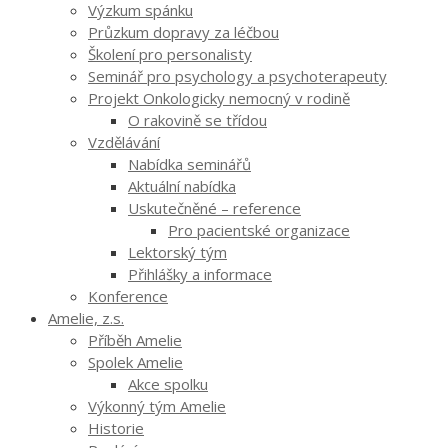
Výzkum spánku
Průzkum dopravy za léčbou
Školení pro personalisty
Seminář pro psychology a psychoterapeuty
Projekt Onkologicky nemocný v rodině
O rakovině se třídou
Vzdělávání
Nabídka seminářů
Aktuální nabídka
Uskutečněné – reference
Pro pacientské organizace
Lektorský tým
Přihlášky a informace
Konference
Amelie, z.s.
Příběh Amelie
Spolek Amelie
Akce spolku
Výkonný tým Amelie
Historie