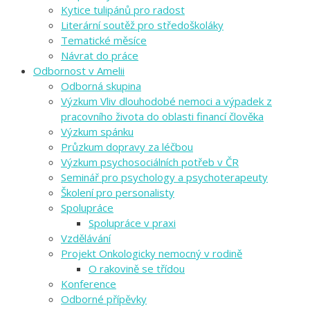
Kytice tulipánů pro radost
Literární soutěž pro středoškoláky
Tematické měsíce
Návrat do práce
Odbornost v Amelii
Odborná skupina
Výzkum Vliv dlouhodobé nemoci a výpadek z
pracovního života do oblasti financí člověka
Výzkum spánku
Průzkum dopravy za léčbou
Výzkum psychosociálních potřeb v ČR
Seminář pro psychology a psychoterapeuty
Školení pro personalisty
Spolupráce
Spolupráce v praxi
Vzdělávání
Projekt Onkologicky nemocný v rodině
O rakovině se třídou
Konference
Odborné přípěvky