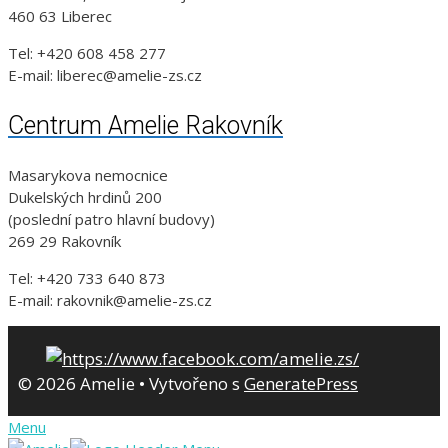
460 63 Liberec
Tel: +420 608 458 277
E-mail: liberec@amelie-zs.cz
Centrum Amelie Rakovník
Masarykova nemocnice
Dukelských hrdinů 200
(poslední patro hlavní budovy)
269 29 Rakovník
Tel: +420 733 640 873
E-mail: rakovnik@amelie-zs.cz
© 2026 Amelie
• Vytvořeno s
GeneratePress
Menu