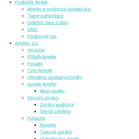
Podpořit Amelii
Amelie a možnosti spolupráce
Tajné pohlednice
Odečet daru z daní
DMS
Podporují nás
Amelie, z.s.
Historie
Příběh Amelie
Poslání
Tým Amelie
Hledáme spolupracovníky
Spolek Amelie
Akce spolku
Výroční zprávy
Zprávy auditora
Účetní závěrky
Publicita
Novinky
Tiskové zprávy
Ocenění pro Amelii