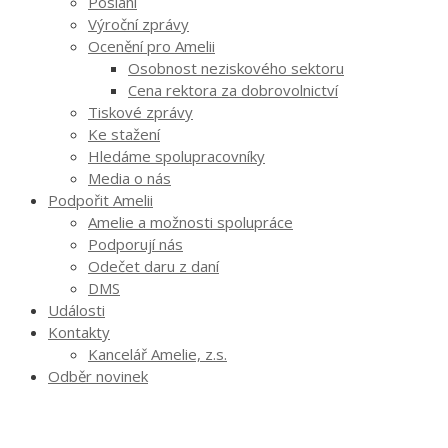
Poslání
Výroční zprávy
Ocenění pro Amelii
Osobnost neziskového sektoru
Cena rektora za dobrovolnictví
Tiskové zprávy
Ke stažení
Hledáme spolupracovníky
Media o nás
Podpořit Amelii
Amelie a možnosti spolupráce
Podporují nás
Odečet daru z daní
DMS
Události
Kontakty
Kancelář Amelie, z.s.
Odběr novinek