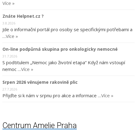
Více »
Znáte Helpnet.cz ?
3.8.2026
Jde o informační portál pro osoby se specifickými potřebami a
…
Více »
On-line podpůrná skupina pro onkologicky nemocné
31.7.2026
S podtitulem „Nemoc jako životní etapa“ Když nám vstoupí
nemoc …
Více »
Srpen 2026 věnujeme rakovině plic
27.7.2026
Přijďte si k nám v srpnu pro akce a informace …
Více »
Centrum Amelie Praha