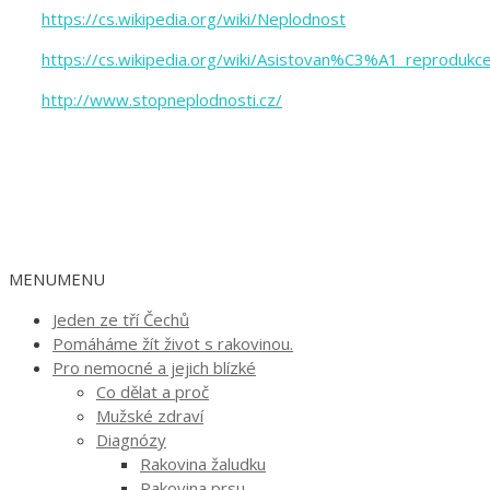
https://cs.wikipedia.org/wiki/Neplodnost
https://cs.wikipedia.org/wiki/Asistovan%C3%A1_reprodukc
http://www.stopneplodnosti.cz/
MENU
MENU
Jeden ze tří Čechů
Pomáháme žít život s rakovinou.
Pro nemocné a jejich blízké
Co dělat a proč
Mužské zdraví
Diagnózy
Rakovina žaludku
Rakovina prsu