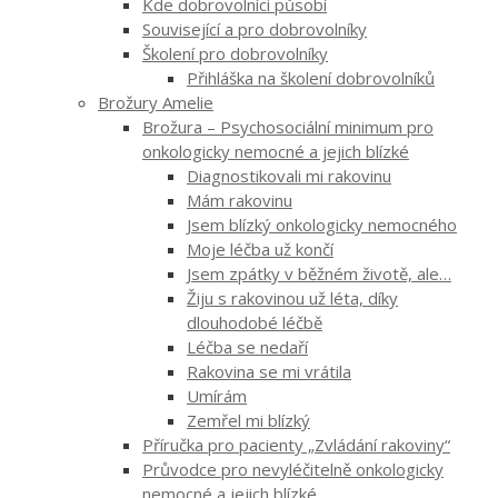
Kde dobrovolníci působí
Související a pro dobrovolníky
Školení pro dobrovolníky
Přihláška na školení dobrovolníků
Brožury Amelie
Brožura – Psychosociální minimum pro
onkologicky nemocné a jejich blízké
Diagnostikovali mi rakovinu
Mám rakovinu
Jsem blízký onkologicky nemocného
Moje léčba už končí
Jsem zpátky v běžném životě, ale…
Žiju s rakovinou už léta, díky
dlouhodobé léčbě
Léčba se nedaří
Rakovina se mi vrátila
Umírám
Zemřel mi blízký
Příručka pro pacienty „Zvládání rakoviny“
Průvodce pro nevyléčitelně onkologicky
nemocné a jejich blízké