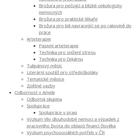
Brožura pro pečující a blízké onkologicky
nemocných
Brožura pro praktické lékaře
Brožura pro lidi navracející se po rakovině do
práce
Arteterapie
Pasivní arteterapie
Technika pro snížení stresu
Technika pro čekárnu
Tulipánový měsíc
Literární soutěž pro středoškoláky
Tematické měsíce
Zpětné vazby
Odbornost v Amelii
Odborná skupina
Spolupráce
Spolupráce v praxi
Výzkum Vliv dlouhodobé nemoci a výpadek z
pracovního života do oblasti financí člověka
Výzkum psychosociálních potřeb v ČR