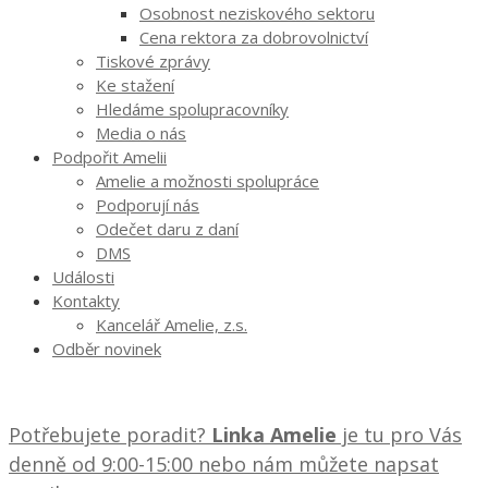
Osobnost neziskového sektoru
Cena rektora za dobrovolnictví
Tiskové zprávy
Ke stažení
Hledáme spolupracovníky
Media o nás
Podpořit Amelii
Amelie a možnosti spolupráce
Podporují nás
Odečet daru z daní
DMS
Události
Kontakty
Kancelář Amelie, z.s.
Odběr novinek
Potřebujete poradit?
Linka Amelie
je tu pro Vás
denně od 9:00-15:00 nebo nám můžete napsat