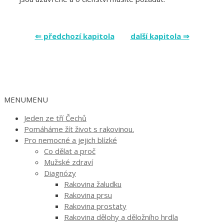
⇐ předchozí kapitola
další kapitola ⇒
MENU
MENU
Jeden ze tří Čechů
Pomáháme žít život s rakovinou.
Pro nemocné a jejich blízké
Co dělat a proč
Mužské zdraví
Diagnózy
Rakovina žaludku
Rakovina prsu
Rakovina prostaty
Rakovina dělohy a děložního hrdla