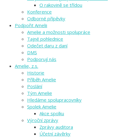
O rakovině se třídou
Konference
Odborné přípěvky
Podpořit Amelii
Amelie a možnosti spolupráce
Tajné pohlednice
Odečet daru z daní
DMS
Podporují nás
Amelie, z.s.
Historie
Příběh Amelie
Poslání
Tým Amelie
Hledáme spolupracovníky
Spolek Amelie
Akce spolku
Výroční zprávy
Zprávy auditora
Účetní závěrky