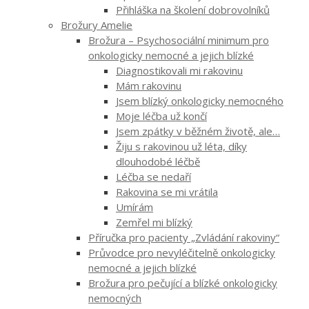
Přihláška na školení dobrovolníků
Brožury Amelie
Brožura – Psychosociální minimum pro
onkologicky nemocné a jejich blízké
Diagnostikovali mi rakovinu
Mám rakovinu
Jsem blízký onkologicky nemocného
Moje léčba už končí
Jsem zpátky v běžném životě, ale…
Žiju s rakovinou už léta, díky
dlouhodobé léčbě
Léčba se nedaří
Rakovina se mi vrátila
Umírám
Zemřel mi blízký
Příručka pro pacienty „Zvládání rakoviny“
Průvodce pro nevyléčitelně onkologicky
nemocné a jejich blízké
Brožura pro pečující a blízké onkologicky
nemocných