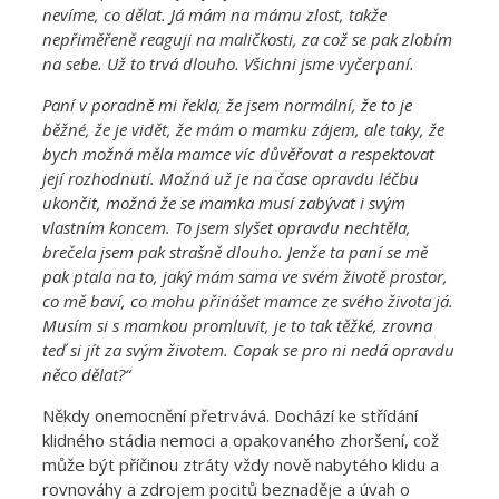
nevíme, co dělat. Já mám na mámu zlost, takže
nepřiměřeně reaguji na maličkosti, za což se pak zlobím
na sebe. Už to trvá dlouho. Všichni jsme vyčerpaní.
Paní v poradně mi řekla, že jsem normální, že to je
běžné, že je vidět, že mám o mamku zájem, ale taky, že
bych možná měla mamce víc důvěřovat a respektovat
její rozhodnutí. Možná už je na čase opravdu léčbu
ukončit, možná že se mamka musí zabývat i svým
vlastním koncem. To jsem slyšet opravdu nechtěla,
brečela jsem pak strašně dlouho. Jenže ta paní se mě
pak ptala na to, jaký mám sama ve svém životě prostor,
co mě baví, co mohu přinášet mamce ze svého života já.
Musím si s mamkou promluvit, je to tak těžké, zrovna
teď si jít za svým životem. Copak se pro ni nedá opravdu
něco dělat?“
Někdy onemocnění přetrvává. Dochází ke střídání
klidného stádia nemoci a opakovaného zhoršení, což
může být příčinou ztráty vždy nově nabytého klidu a
rovnováhy a zdrojem pocitů beznaděje a úvah o