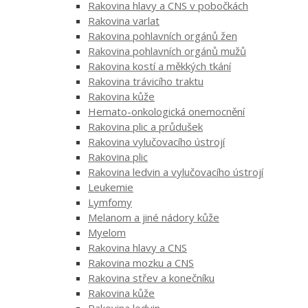
Rakovina hlavy a CNS v pobočkách
Rakovina varlat
Rakovina pohlavních orgánů žen
Rakovina pohlavních orgánů mužů
Rakovina kostí a měkkých tkání
Rakovina trávicího traktu
Rakovina kůže
Hemato-onkologická onemocnění
Rakovina plic a průdušek
Rakovina vylučovacího ústrojí
Rakovina plic
Rakovina ledvin a vylučovacího ústrojí
Leukemie
Lymfomy
Melanom a jiné nádory kůže
Myelom
Rakovina hlavy a CNS
Rakovina mozku a CNS
Rakovina střev a konečníku
Rakovina kůže
Rakovina ledvin