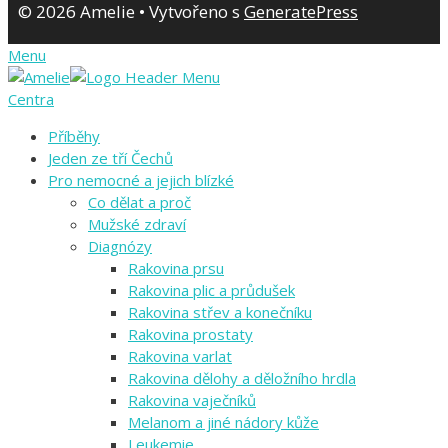
© 2026 Amelie
• Vytvořeno s
GeneratePress
Menu
Centra
Příběhy
Jeden ze tří Čechů
Pro nemocné a jejich blízké
Co dělat a proč
Mužské zdraví
Diagnózy
Rakovina prsu
Rakovina plic a průdušek
Rakovina střev a konečníku
Rakovina prostaty
Rakovina varlat
Rakovina dělohy a děložního hrdla
Rakovina vaječníků
Melanom a jiné nádory kůže
Leukemie