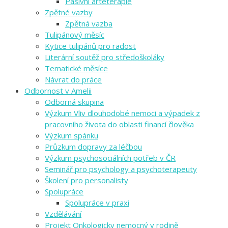
Pasivní arteterapie
Zpětné vazby
Zpětná vazba
Tulipánový měsíc
Kytice tulipánů pro radost
Literární soutěž pro středoškoláky
Tematické měsíce
Návrat do práce
Odbornost v Amelii
Odborná skupina
Výzkum Vliv dlouhodobé nemoci a výpadek z
pracovního života do oblasti financí člověka
Výzkum spánku
Průzkum dopravy za léčbou
Výzkum psychosociálních potřeb v ČR
Seminář pro psychology a psychoterapeuty
Školení pro personalisty
Spolupráce
Spolupráce v praxi
Vzdělávání
Projekt Onkologicky nemocný v rodině