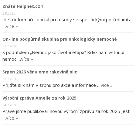
Znáte Helpnet.cz ?
3.8.2026
Jde o informační portál pro osoby se specifickými potřebami a
…
Více »
On-line podpůrná skupina pro onkologicky nemocné
31.7.2026
S podtitulem „Nemoc jako životní etapa“ Když nám vstoupí
nemoc …
Více »
Srpen 2026 věnujeme rakovině plic
27.7.2026
Přijďte si k nám v srpnu pro akce a informace …
Více »
Výroční zpráva Amelie za rok 2025
24.7.2026
Právě jsme publikovali novou výroční zprávu za rok 2025 Jestli
…
Více »