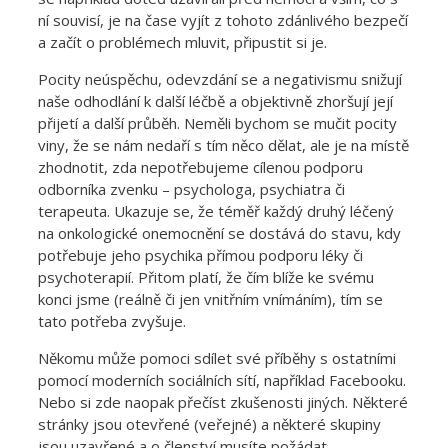
ní souvisí, je na čase vyjít z tohoto zdánlivého bezpečí
a začít o problémech mluvit, připustit si je.
Pocity neúspěchu, odevzdání se a negativismu snižují
naše odhodlání k další léčbě a objektivně zhoršují její
přijetí a další průběh. Neměli bychom se mučit pocity
viny, že se nám nedaří s tím něco dělat, ale je na místě
zhodnotit, zda nepotřebujeme cílenou podporu
odborníka zvenku – psychologa, psychiatra či
terapeuta. Ukazuje se, že téměř každý druhý léčený
na onkologické onemocnění se dostává do stavu, kdy
potřebuje jeho psychika přímou podporu léky či
psychoterapií. Přitom platí, že čím blíže ke svému
konci jsme (reálně či jen vnitřním vnímáním), tím se
tato potřeba zvyšuje.
Někomu může pomoci sdílet své příběhy s ostatními
pomocí moderních sociálních sítí, například Facebooku.
Nebo si zde naopak přečíst zkušenosti jiných. Některé
stránky jsou otevřené (veřejné) a některé skupiny
jsou uzavřené a o členství musíte požádat.