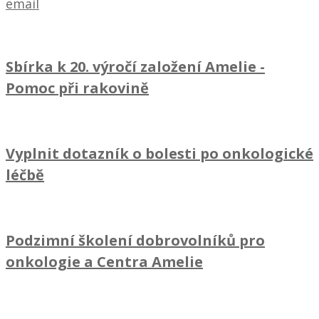
email
Sbírka k 20. výročí založení Amelie
-
Pomoc při rakovině
Vyplnit dotazník o bolesti po onkologické
léčbě
Podzimní školení dobrovolníků pro
onkologie a Centra Amelie