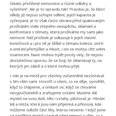
čekání, přetížené nemocnice a různé odběry a
vyšetření“. Ale je to opravdu tak? Pravdou je, že blízcí
někdy již nejsou schopni sdílení, jejich kapacita je
vyčerpaná. Je to však často obrana před opakovaným
prožíváním stále stejného neúspěchu, zklamání a
konfrontace s tématy, která prožíváme my sami jako
nemocní. Náš prožitek je odkazuje k jejich vlastní
konečnosti a i pro ně je těžké o tématu bolesti, smrti
a umírání přemýšlet a mluvit, i oni se mohou cítit velmi
osamoceni. Navíc mohou trpět pocity viny, že nejsou
dostatečnou oporou, že se bojí, že zklamávají ty, na
kterých jim záleží a o které mohou přijít.
I zde je na místě pro všechny zúčastněné nezůstávat
s tím vším sami. Hovořit o všem, co se děje, vysvětlit,
když to chápeme, a omluvit se, když se chováme
nevypočitatelně a zraňujeme ostatní. Musíme dál
myslet na svou duši, tělo i vztahy, pěstovat je. Hledat
lidi a místa, která jsou nám příjemná a přínosná, kde
můžeme odložit část tíhy, kterou neseme. I když jsme
se například doteď uzavírali před nemocí a vším, co s