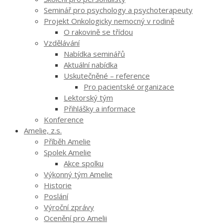
Seminář pro psychology a psychoterapeuty
Projekt Onkologicky nemocný v rodině
O rakovině se třídou
Vzdělávání
Nabídka seminářů
Aktuální nabídka
Uskutečněné – reference
Pro pacientské organizace
Lektorský tým
Přihlášky a informace
Konference
Amelie, z.s.
Příběh Amelie
Spolek Amelie
Akce spolku
Výkonný tým Amelie
Historie
Poslání
Výroční zprávy
Ocenění pro Amelii