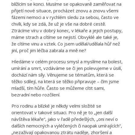
blížícím se konci. Musíme se opakovaně zaměřovat na
přijetí nové situace, procházet znovu a znovu všemi
fázemi nemoci a v rychlém sledu za sebou, často ve
chvíli, kdy se zdá, že už je vše na dobré cestě.
Ztrácíme víru v dobrý konec, v lékaře a jejich postupy,
máme strach a cítíme se nejistí. Obvyklé ale také je,
že cítíme vinu a vztek. Co jsem udělal/udělala hůř než
jiní, proč jim léčba zabrala a mně ne?
Hledáme v celém procesu smysl a myslíme na bolest,
umírání a smrt, vzdáváme se či jen polevujeme v úsilí,
dochází nám síly. Věnujeme se tématům, která se
těžko sdílejí, na která se těžko připravuje – čím jsme
mladší, tím hůře. Často se můžeme cítit sami,
bezradní nebo rozčilení.
Pro rodinu a blízké je někdy velmi složité se
orientovat v takové situaci. Pro ně je to „jen další
návštěva lékaře“, jako v řadě předešlých, „oni neví o
dalších nemocných a vyléčených či naopak umírajících“,
„nezažívají opakovanou ztrátu naděje, zhoršení a