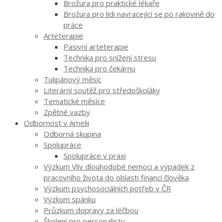
Brožura pro praktické lékaře
Brožura pro lidi navracející se po rakovině do
práce
Arteterapie
Pasivní arteterapie
Technika pro snížení stresu
Technika pro čekárnu
Tulipánový měsíc
Literární soutěž pro středoškoláky
Tematické měsíce
Zpětné vazby
Odbornost v Amelii
Odborná skupina
Spolupráce
Spolupráce v praxi
Výzkum Vliv dlouhodobé nemoci a výpadek z
pracovního života do oblasti financí člověka
Výzkum psychosociálních potřeb v ČR
Výzkum spánku
Průzkum dopravy za léčbou
Školení pro personalisty