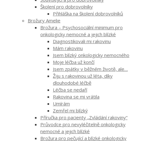
Školení pro dobrovolníky
Přihláška na školení dobrovolníků
Brožury Amelie
Brožura – Psychosociální minimum pro
onkologicky nemocné a jejich blízké
Diagnostikovali mi rakovinu
Mám rakovinu
Jsem blízký onkologicky nemocného
Moje léčba už končí
Jsem zpátky v běžném životě, ale…
Žiju s rakovinou už léta, díky
dlouhodobé léčbě
Léčba se nedaří
Rakovina se mi vrátila
Umírám
Zemřel mi blízký
Příručka pro pacienty „Zvládání rakoviny“
Průvodce pro nevyléčitelně onkologicky
nemocné a jejich blízké
Brožura pro pečující a blízké onkologicky