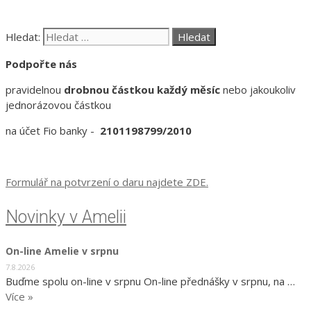
Hledat:
Podpořte nás
pravidelnou
drobnou částkou každý měsíc
nebo jakoukoliv
jednorázovou částkou
na účet Fio banky -
2101198799/2010
Formulář na potvrzení o daru najdete ZDE.
Novinky v Amelii
On-line Amelie v srpnu
7.8.2026
Buďme spolu on-line v srpnu On-line přednášky v srpnu, na …
Více »