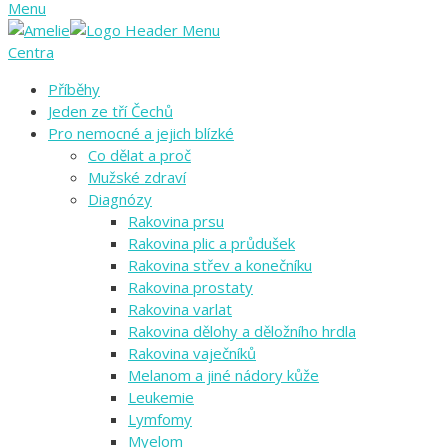
Menu
Centra
Příběhy
Jeden ze tří Čechů
Pro nemocné a jejich blízké
Co dělat a proč
Mužské zdraví
Diagnózy
Rakovina prsu
Rakovina plic a průdušek
Rakovina střev a konečníku
Rakovina prostaty
Rakovina varlat
Rakovina dělohy a děložního hrdla
Rakovina vaječníků
Melanom a jiné nádory kůže
Leukemie
Lymfomy
Myelom