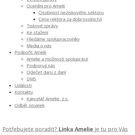
Ocenění pro Amelii
Osobnost neziskového sektoru
Cena rektora za dobrovolnictví
Tiskové zprávy
Ke stažení
Hledáme spolupracovníky
Media o nás
Podpořit Amelii
Amelie a možnosti spolupráce
Podporují nás
Odečet daru z daní
DMS
Události
Kontakty
Kancelář Amelie, z.s.
Odběr novinek
Potřebujete poradit?
Linka Amelie
je tu pro Vás