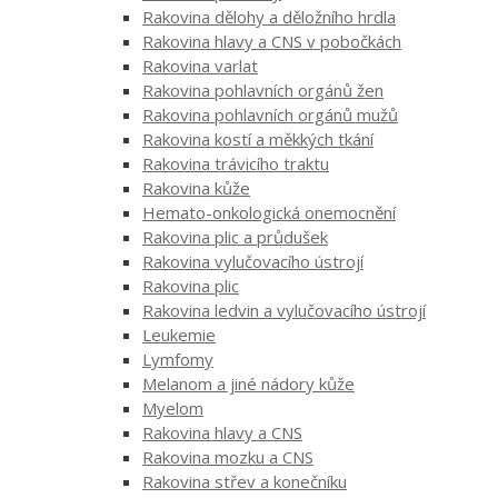
Rakovina dělohy a děložního hrdla
Rakovina hlavy a CNS v pobočkách
Rakovina varlat
Rakovina pohlavních orgánů žen
Rakovina pohlavních orgánů mužů
Rakovina kostí a měkkých tkání
Rakovina trávicího traktu
Rakovina kůže
Hemato-onkologická onemocnění
Rakovina plic a průdušek
Rakovina vylučovacího ústrojí
Rakovina plic
Rakovina ledvin a vylučovacího ústrojí
Leukemie
Lymfomy
Melanom a jiné nádory kůže
Myelom
Rakovina hlavy a CNS
Rakovina mozku a CNS
Rakovina střev a konečníku