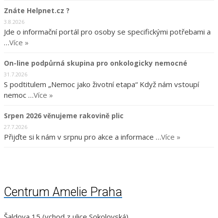
Znáte Helpnet.cz ?
3.8.2026
Jde o informační portál pro osoby se specifickými potřebami a
…
Více »
On-line podpůrná skupina pro onkologicky nemocné
31.7.2026
S podtitulem „Nemoc jako životní etapa“ Když nám vstoupí
nemoc …
Více »
Srpen 2026 věnujeme rakovině plic
27.7.2026
Přijďte si k nám v srpnu pro akce a informace …
Více »
Centrum Amelie Praha
Šaldova 15 (vchod z ulice Sokolovská)