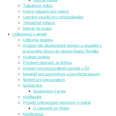
Tulipánový měsíc
Kytice tulipánů pro radost
Literární soutěž pro středoškoláky
Tematické měsíce
Návrat do práce
Odbornost v Amelii
Odborná skupina
Výzkum Vliv dlouhodobé nemoci a výpadek z
pracovního života do oblasti financí člověka
Výzkum spánku
Průzkum dopravy za léčbou
Výzkum psychosociálních potřeb v ČR
Seminář pro psychology a psychoterapeuty
Školení pro personalisty
Spolupráce
Spolupráce v praxi
Vzdělávání
Projekt Onkologicky nemocný v rodině
O rakovině se třídou
Konference