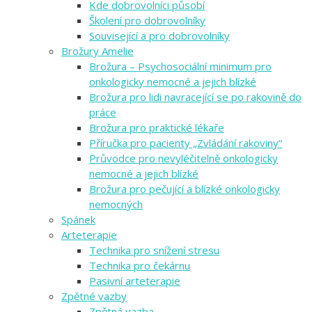
Kde dobrovolníci působí
Školení pro dobrovolníky
Související a pro dobrovolníky
Brožury Amelie
Brožura – Psychosociální minimum pro
onkologicky nemocné a jejich blízké
Brožura pro lidi navracející se po rakovině do
práce
Brožura pro praktické lékaře
Příručka pro pacienty „Zvládání rakoviny“
Průvodce pro nevyléčitelně onkologicky
nemocné a jejich blízké
Brožura pro pečující a blízké onkologicky
nemocných
Spánek
Arteterapie
Technika pro snížení stresu
Technika pro čekárnu
Pasivní arteterapie
Zpětné vazby
Zpětná vazba