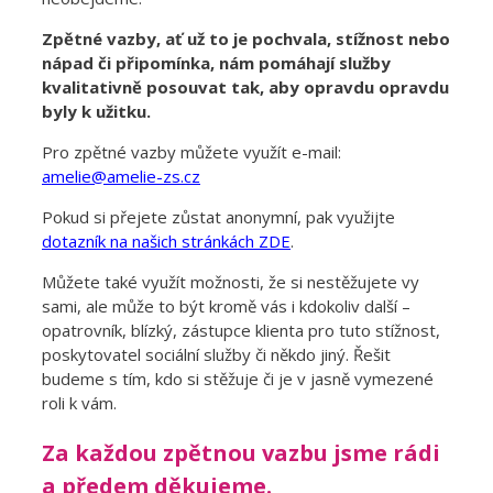
Zpětné vazby, ať už to je pochvala, stížnost nebo
nápad či připomínka, nám pomáhají služby
kvalitativně posouvat tak, aby opravdu opravdu
byly k užitku.
Pro zpětné vazby můžete využít e-mail:
amelie@amelie-zs.cz
Pokud si přejete zůstat anonymní, pak využijte
dotazník na našich stránkách ZDE
.
Můžete také využít možnosti, že si nestěžujete vy
sami, ale může to být kromě vás i kdokoliv další –
opatrovník, blízký, zástupce klienta pro tuto stížnost,
poskytovatel sociální služby či někdo jiný. Řešit
budeme s tím, kdo si stěžuje či je v jasně vymezené
roli k vám.
Za každou zpětnou vazbu jsme rádi
a předem děkujeme.