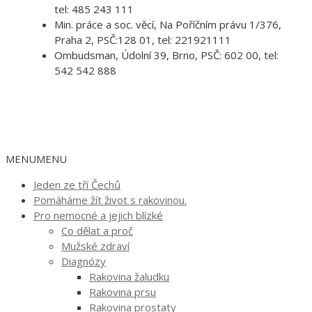
tel:
485 243 111
Min. práce a soc. věcí, Na Poříčním právu 1/376,
Praha 2, PSČ:128 01, tel: 221921111
Ombudsman, Údolní 39, Brno, PSČ: 602 00, tel:
542 542 888
MENU
MENU
Jeden ze tří Čechů
Pomáháme žít život s rakovinou.
Pro nemocné a jejich blízké
Co dělat a proč
Mužské zdraví
Diagnózy
Rakovina žaludku
Rakovina prsu
Rakovina prostaty