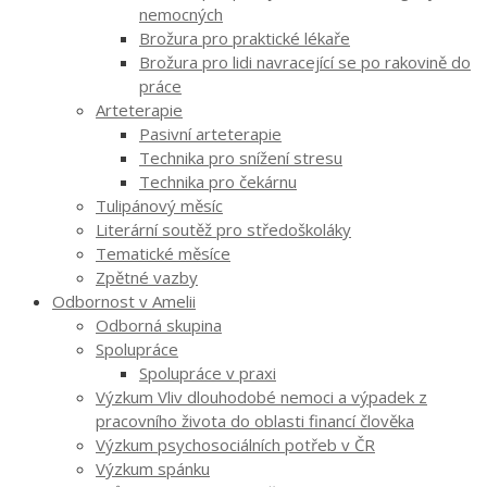
nemocných
Brožura pro praktické lékaře
Brožura pro lidi navracející se po rakovině do
práce
Arteterapie
Pasivní arteterapie
Technika pro snížení stresu
Technika pro čekárnu
Tulipánový měsíc
Literární soutěž pro středoškoláky
Tematické měsíce
Zpětné vazby
Odbornost v Amelii
Odborná skupina
Spolupráce
Spolupráce v praxi
Výzkum Vliv dlouhodobé nemoci a výpadek z
pracovního života do oblasti financí člověka
Výzkum psychosociálních potřeb v ČR
Výzkum spánku