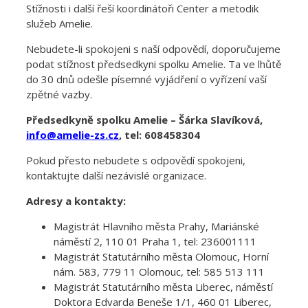
Stížnosti i další řeší koordinátoři Center a metodik
služeb Amelie.
Nebudete-li spokojeni s naší odpovědí, doporučujeme
podat stížnost předsedkyni spolku Amelie. Ta ve lhůtě
do 30 dnů odešle písemné vyjádření o vyřízení vaší
zpětné vazby.
Předsedkyně spolku Amelie – Šárka Slavíková,
info@amelie-zs.cz
, tel: 608458304
Pokud přesto nebudete s odpovědí spokojeni,
kontaktujte další nezávislé organizace.
Adresy a kontakty:
Magistrát Hlavního města Prahy, Mariánské
náměstí 2, 110 01 Praha 1, tel: 236001111
Magistrát Statutárního města Olomouc, Horní
nám. 583, 779 11 Olomouc, tel:
585 513 111
Magistrát Statutárního města Liberec, náměstí
Doktora Edvarda Beneše 1/1, 460 01 Liberec,