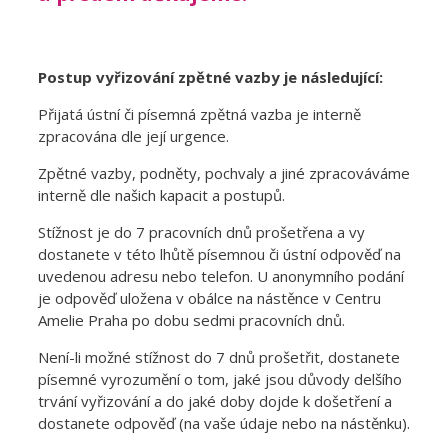
Postup vyřizování zpětné vazby je následující:
Přijatá ústní či písemná zpětná vazba je interně
zpracována dle její urgence.
Zpětné vazby, podněty, pochvaly a jiné zpracováváme
interně dle našich kapacit a postupů.
Stížnost je do 7 pracovních dnů prošetřena a vy
dostanete v této lhůtě písemnou či ústní odpověď na
uvedenou adresu nebo telefon. U anonymního podání
je odpověď uložena v obálce na nástěnce v Centru
Amelie Praha po dobu sedmi pracovních dnů.
Není-li možné stížnost do 7 dnů prošetřit, dostanete
písemné vyrozumění o tom, jaké jsou důvody delšího
trvání vyřizování a do jaké doby dojde k došetření a
dostanete odpověď (na vaše údaje nebo na nástěnku).