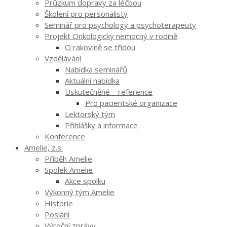
Průzkum dopravy za léčbou
Školení pro personalisty
Seminář pro psychology a psychoterapeuty
Projekt Onkologicky nemocný v rodině
O rakovině se třídou
Vzdělávání
Nabídka seminářů
Aktuální nabídka
Uskutečněné – reference
Pro pacientské organizace
Lektorský tým
Přihlášky a informace
Konference
Amelie, z.s.
Příběh Amelie
Spolek Amelie
Akce spolku
Výkonný tým Amelie
Historie
Poslání
Výroční zprávy