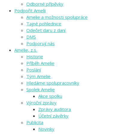
Odborné přípěvky
Podpořit Amelii
Amelie a možnosti spolupráce
Tajné pohlednice
Odečet daru z daní
DMS
Podporují nás
Amelie, z.s.
Historie
Příběh Amelie
Poslání
Tým Amelie
Hledáme spolupracovníky
Spolek Amelie
Akce spolku
Výroční zprávy
Zprávy auditora
Účetní závěrky
Publicita
Novinky