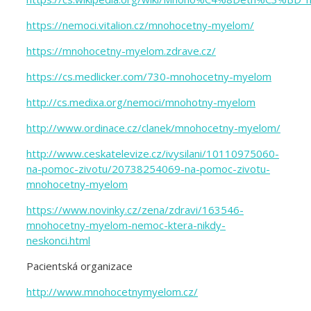
https://nemoci.vitalion.cz/mnohocetny-myelom/
https://mnohocetny-myelom.zdrave.cz/
https://cs.medlicker.com/730-mnohocetny-myelom
http://cs.medixa.org/nemoci/mnohotny-myelom
http://www.ordinace.cz/clanek/mnohocetny-myelom/
http://www.ceskatelevize.cz/ivysilani/10110975060-
na-pomoc-zivotu/20738254069-na-pomoc-zivotu-
mnohocetny-myelom
https://www.novinky.cz/zena/zdravi/163546-
mnohocetny-myelom-nemoc-ktera-nikdy-
neskonci.html
Pacientská organizace
http://www.mnohocetnymyelom.cz/