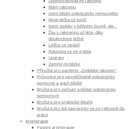
Diagnostikovali mi rakovinu
Mám rakovinu
Jsem blízký onkologicky nemocného
Moje léčba už končí
Jsem zpátky v běžném životě, ale…
Žiju s rakovinou už léta, díky
dlouhodobé léčbě
Léčba se nedaří
Rakovina se mi vrátila
Umírám
Zemřel mi blízký
Příručka pro pacienty „Zvládání rakoviny“
Průvodce pro nevyléčitelně onkologicky
nemocné a jejich blízké
Brožura pro pečující a blízké onkologicky
nemocných
Brožura pro praktické lékaře
Brožura pro lidi navracející se po rakovině do
práce
Arteterapie
Pasivní arteterapie