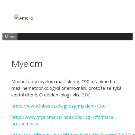
Přeskočit
Přeskočit
na
na
obsah
obsah
Menu
Myelom
Mnohočetný myelom má číslo dg. C90 a řadíme ho
mezi hematoonkologiká onemocnění, protože se týká
kostní dřeně. O epidemiologii více
ZDE
.
https://www.linkos.cz/diagnozy/myelom-c90/
http://www.myeloma.cz/index.php?pg=informace-
pro-nemocne
https://cs.wikipedia.org/wiki/Mnoho%C4%8Detn%C3%BD_