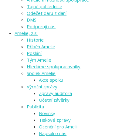
Tajné pohlednice
Odečet daru z daní
DMS
Podporují nás
Amelie, z.s.
Historie
Příběh Amelie
Poslání
Tým Amelie
Hledáme spolupracovníky
Spolek Amelie
Akce spolku
Výroční zprávy
Zprávy auditora
Účetní závěrky
Publicita
Novinky
Tiskové zprávy
Ocenění pro Amelii
Napsali o nás