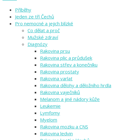
Příběhy
Jeden ze tří Čechů
Pro nemocné a jejich blízké
Co dělat a proč
Mužské zdraví
Diagnózy
Rakovina prsu
Rakovina plic a průdušek
Rakovina střev a konečníku
Rakovina prostaty
Rakovina varlat
Rakovina dělohy a děložního hrdla
Rakovina vaječníků
Melanom a jiné nádory kůže
Leukemie
Lymfomy
Myelom
Rakovina mozku a CNS
Rakovina ledvin