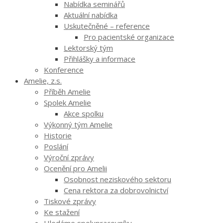
Nabídka seminářů
Aktuální nabídka
Uskutečněné – reference
Pro pacientské organizace
Lektorský tým
Přihlášky a informace
Konference
Amelie, z.s.
Příběh Amelie
Spolek Amelie
Akce spolku
Výkonný tým Amelie
Historie
Poslání
Výroční zprávy
Ocenění pro Amelii
Osobnost neziskového sektoru
Cena rektora za dobrovolnictví
Tiskové zprávy
Ke stažení
Hledáme spolupracovníky