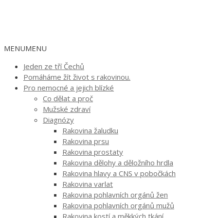
MENU
MENU
Jeden ze tří Čechů
Pomáháme žít život s rakovinou.
Pro nemocné a jejich blízké
Co dělat a proč
Mužské zdraví
Diagnózy
Rakovina žaludku
Rakovina prsu
Rakovina prostaty
Rakovina dělohy a děložního hrdla
Rakovina hlavy a CNS v pobočkách
Rakovina varlat
Rakovina pohlavních orgánů žen
Rakovina pohlavních orgánů mužů
Rakovina kostí a měkkých tkání