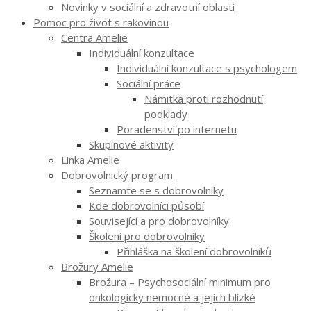
Novinky v sociální a zdravotní oblasti
Pomoc pro život s rakovinou
Centra Amelie
Individuální konzultace
Individuální konzultace s psychologem
Sociální práce
Námitka proti rozhodnutí
podklady
Poradenství po internetu
Skupinové aktivity
Linka Amelie
Dobrovolnický program
Seznamte se s dobrovolníky
Kde dobrovolníci působí
Související a pro dobrovolníky
Školení pro dobrovolníky
Přihláška na školení dobrovolníků
Brožury Amelie
Brožura – Psychosociální minimum pro
onkologicky nemocné a jejich blízké