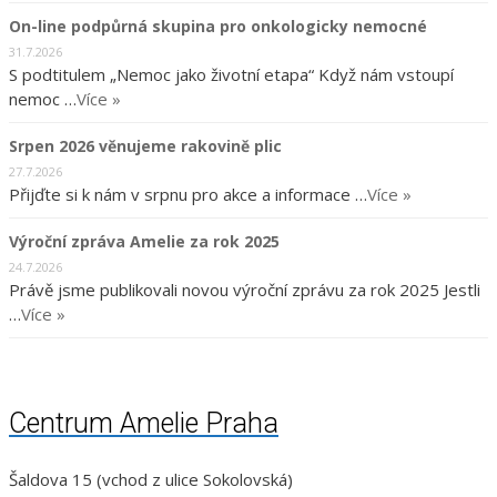
On-line podpůrná skupina pro onkologicky nemocné
31.7.2026
S podtitulem „Nemoc jako životní etapa“ Když nám vstoupí
nemoc …
Více »
Srpen 2026 věnujeme rakovině plic
27.7.2026
Přijďte si k nám v srpnu pro akce a informace …
Více »
Výroční zpráva Amelie za rok 2025
24.7.2026
Právě jsme publikovali novou výroční zprávu za rok 2025 Jestli
…
Více »
Centrum Amelie Praha
Šaldova 15 (vchod z ulice Sokolovská)