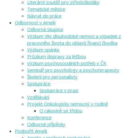
Literární soutěž pro středoškoláky
Tematické měsíce
Návrat do práce
Odbornost v Amelii
Odborná skupina
Výzkum Vliv dlouhodobé nemoci a výpadek z
pracovního života do oblasti financí člověka
Výzkum spánku
Průzkum dopravy za léčbou
Výzkum psychosociálních potřeb v ČR
Seminář pro psychology a psychoterapeuty
Školení pro personalisty
Spolupráce
Spolupráce v praxi
Vzdělávání
Projekt Onkologicky nemocný v rodině
O rakovině se třídou
Konference
Odborné přípěvky
Podpořit Amelii
Amelie a možnosti spolupráce