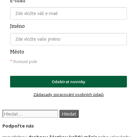
E-mail
*
Jméno
Město
*
Povinné pole
Odebírat novinky
Zádasady zpracování osobních údajů
Hledat:
Podpořte nás
pravidelnou
drobnou částkou každý měsíc
nebo jakoukoliv