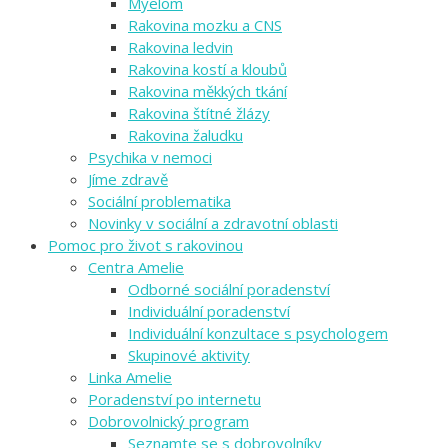
Myelom
Rakovina mozku a CNS
Rakovina ledvin
Rakovina kostí a kloubů
Rakovina měkkých tkání
Rakovina štítné žlázy
Rakovina žaludku
Psychika v nemoci
Jíme zdravě
Sociální problematika
Novinky v sociální a zdravotní oblasti
Pomoc pro život s rakovinou
Centra Amelie
Odborné sociální poradenství
Individuální poradenství
Individuální konzultace s psychologem
Skupinové aktivity
Linka Amelie
Poradenství po internetu
Dobrovolnický program
Seznamte se s dobrovolníky