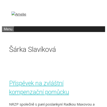
Přeskočit
Přeskočit
na
na
obsah
obsah
Menu
Šárka Slavíková
Příspěvek na zvláštní
kompenzační pomůcku
NRZP společně s paní poslankyní Radkou Maxovou a