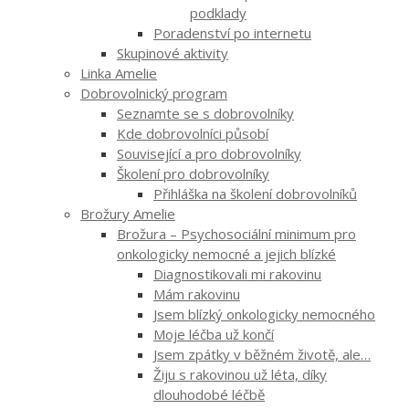
podklady
Poradenství po internetu
Skupinové aktivity
Linka Amelie
Dobrovolnický program
Seznamte se s dobrovolníky
Kde dobrovolníci působí
Související a pro dobrovolníky
Školení pro dobrovolníky
Přihláška na školení dobrovolníků
Brožury Amelie
Brožura – Psychosociální minimum pro
onkologicky nemocné a jejich blízké
Diagnostikovali mi rakovinu
Mám rakovinu
Jsem blízký onkologicky nemocného
Moje léčba už končí
Jsem zpátky v běžném životě, ale…
Žiju s rakovinou už léta, díky
dlouhodobé léčbě