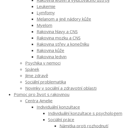
Rakovina ledvin a vylučovacího ústrojí
Leukemie
Lymfomy
Melanom a jiné nádory kůže
Myelom
Rakovina hlavy a CNS
Rakovina mozku a CNS
Rakovina střev a konečníku
Rakovina kůže
Rakovina ledvin
Psychika v nemoci
Spánek
Jíme zdravě
Sociální problematika
Novinky v sociální a zdravotní oblasti
Pomoc pro život s rakovinou
Centra Amelie
Individuální konzultace
Individuální konzultace s psychologem
Sociální práce
Námitka proti rozhodnutí