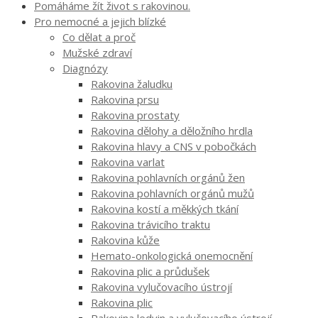
Pomáháme žít život s rakovinou.
Pro nemocné a jejich blízké
Co dělat a proč
Mužské zdraví
Diagnózy
Rakovina žaludku
Rakovina prsu
Rakovina prostaty
Rakovina dělohy a děložního hrdla
Rakovina hlavy a CNS v pobočkách
Rakovina varlat
Rakovina pohlavních orgánů žen
Rakovina pohlavních orgánů mužů
Rakovina kostí a měkkých tkání
Rakovina trávicího traktu
Rakovina kůže
Hemato-onkologická onemocnění
Rakovina plic a průdušek
Rakovina vylučovacího ústrojí
Rakovina plic