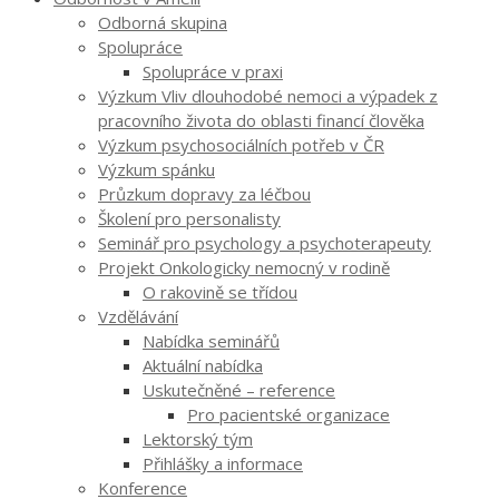
Odborná skupina
Spolupráce
Spolupráce v praxi
Výzkum Vliv dlouhodobé nemoci a výpadek z
pracovního života do oblasti financí člověka
Výzkum psychosociálních potřeb v ČR
Výzkum spánku
Průzkum dopravy za léčbou
Školení pro personalisty
Seminář pro psychology a psychoterapeuty
Projekt Onkologicky nemocný v rodině
O rakovině se třídou
Vzdělávání
Nabídka seminářů
Aktuální nabídka
Uskutečněné – reference
Pro pacientské organizace
Lektorský tým
Přihlášky a informace
Konference