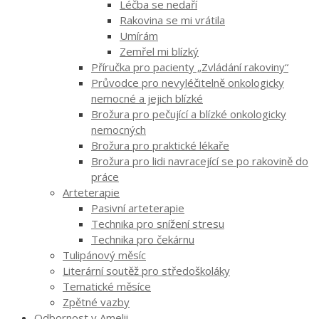
Léčba se nedaří
Rakovina se mi vrátila
Umírám
Zemřel mi blízký
Příručka pro pacienty „Zvládání rakoviny“
Průvodce pro nevyléčitelně onkologicky
nemocné a jejich blízké
Brožura pro pečující a blízké onkologicky
nemocných
Brožura pro praktické lékaře
Brožura pro lidi navracející se po rakovině do
práce
Arteterapie
Pasivní arteterapie
Technika pro snížení stresu
Technika pro čekárnu
Tulipánový měsíc
Literární soutěž pro středoškoláky
Tematické měsíce
Zpětné vazby
Odbornost v Amelii