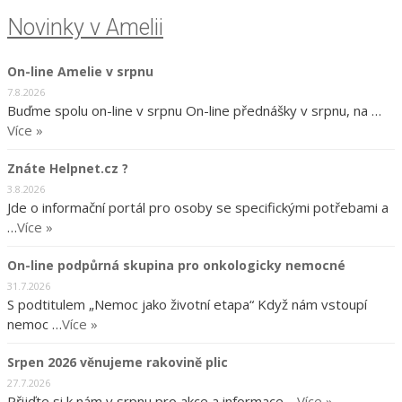
Novinky v Amelii
On-line Amelie v srpnu
7.8.2026
Buďme spolu on-line v srpnu On-line přednášky v srpnu, na …
Více »
Znáte Helpnet.cz ?
3.8.2026
Jde o informační portál pro osoby se specifickými potřebami a
…
Více »
On-line podpůrná skupina pro onkologicky nemocné
31.7.2026
S podtitulem „Nemoc jako životní etapa“ Když nám vstoupí
nemoc …
Více »
Srpen 2026 věnujeme rakovině plic
27.7.2026
Přijďte si k nám v srpnu pro akce a informace …
Více »