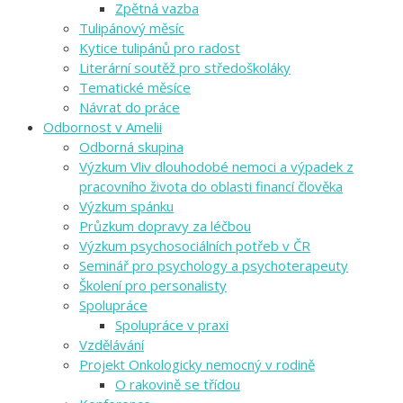
Zpětná vazba
Tulipánový měsíc
Kytice tulipánů pro radost
Literární soutěž pro středoškoláky
Tematické měsíce
Návrat do práce
Odbornost v Amelii
Odborná skupina
Výzkum Vliv dlouhodobé nemoci a výpadek z
pracovního života do oblasti financí člověka
Výzkum spánku
Průzkum dopravy za léčbou
Výzkum psychosociálních potřeb v ČR
Seminář pro psychology a psychoterapeuty
Školení pro personalisty
Spolupráce
Spolupráce v praxi
Vzdělávání
Projekt Onkologicky nemocný v rodině
O rakovině se třídou