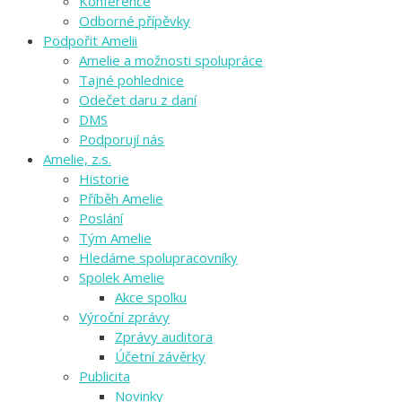
Konference
Odborné přípěvky
Podpořit Amelii
Amelie a možnosti spolupráce
Tajné pohlednice
Odečet daru z daní
DMS
Podporují nás
Amelie, z.s.
Historie
Příběh Amelie
Poslání
Tým Amelie
Hledáme spolupracovníky
Spolek Amelie
Akce spolku
Výroční zprávy
Zprávy auditora
Účetní závěrky
Publicita
Novinky