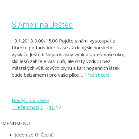
S Amelií na Ještěd
13.1.2018 9.00-15.00 Pojďte s námi vystoupat z
Liberce po turistické trase až do výšin horského
vysílače Ještěd. Nejen krásný výhled potěší vaše oko,
klid lesů zahřeje vaší duši, ale čistý vzduch bez
městských výfukových plynů a karcinogenních látek
bude balzámem i pro vaše plíce.…
Přečíst celé
Novější příspěvky
Stránka
Stránka
Stránka
←
Předchozí
1
…
16
17
MENU
MENU
Jeden ze tří Čechů