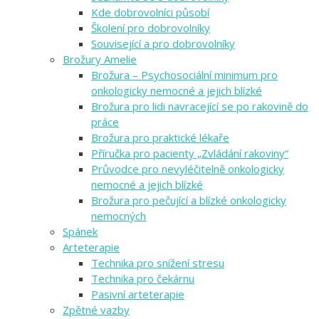
Kde dobrovolníci působí
Školení pro dobrovolníky
Související a pro dobrovolníky
Brožury Amelie
Brožura – Psychosociální minimum pro
onkologicky nemocné a jejich blízké
Brožura pro lidi navracející se po rakovině do
práce
Brožura pro praktické lékaře
Příručka pro pacienty „Zvládání rakoviny“
Průvodce pro nevyléčitelně onkologicky
nemocné a jejich blízké
Brožura pro pečující a blízké onkologicky
nemocných
Spánek
Arteterapie
Technika pro snížení stresu
Technika pro čekárnu
Pasivní arteterapie
Zpětné vazby