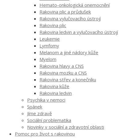
Hemato-onkologická onemocnění
Rakovina plic a průdušek
Rakovina vylučovacího ústrojí
Rakovina plic
Rakovina ledvin a vylučovacího ústrojí
Leukemie
Lymfomy
Melanom a jiné nádory kůže
Myelom
Rakovina hlavy a CNS
Rakovina mozku a CNS
Rakovina střev a konečníku
Rakovina kůže
Rakovina ledvin
Psychika v nemoci
Spánek
Jíme zdravě
Sociální problematika
Novinky v sociální a zdravotní oblasti
Pomoc pro život s rakovinou