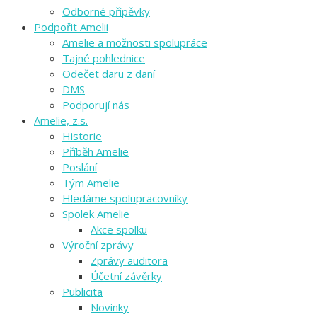
Odborné přípěvky
Podpořit Amelii
Amelie a možnosti spolupráce
Tajné pohlednice
Odečet daru z daní
DMS
Podporují nás
Amelie, z.s.
Historie
Příběh Amelie
Poslání
Tým Amelie
Hledáme spolupracovníky
Spolek Amelie
Akce spolku
Výroční zprávy
Zprávy auditora
Účetní závěrky
Publicita
Novinky