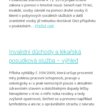
zákona o pomoci v hmotné nouzi. Senioři nad 70 let,
invalidé, osoby závislé na pomoci druhé osoby či
klienti v pobytových sociálních službách a další
zranitelné osoby již nebudou dostávat část příspěvku
v poukázkách.…
Přečíst celé
Invalidní důchody a lékařská
posudková služba – výhled
Příloha vyhlášky č. 359/2009, která určuje procentní
míry poklesu pracovní schopnosti, pracuje u
onkologicky a i u jinak nemocných pouze s aktuálním
zdravotním stavem a doložitelnými dopady léčby.
Nenajdeme v ní nic o míře rizika recidivy a tedy
zvýšené opatrnosti, šetření se a prevenci například
lymfedému a ani nic o oprávněném strachu z návratu