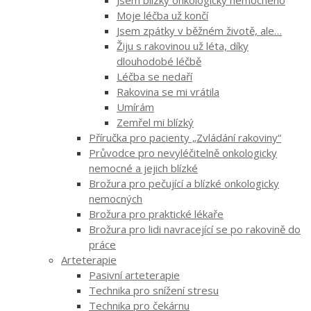
Jsem blízký onkologicky nemocného
Moje léčba už končí
Jsem zpátky v běžném životě, ale…
Žiju s rakovinou už léta, díky
dlouhodobé léčbě
Léčba se nedaří
Rakovina se mi vrátila
Umírám
Zemřel mi blízký
Příručka pro pacienty „Zvládání rakoviny“
Průvodce pro nevyléčitelně onkologicky
nemocné a jejich blízké
Brožura pro pečující a blízké onkologicky
nemocných
Brožura pro praktické lékaře
Brožura pro lidi navracející se po rakovině do
práce
Arteterapie
Pasivní arteterapie
Technika pro snížení stresu
Technika pro čekárnu