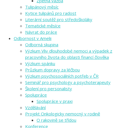
Zpětná vazba
Tulipánový měsíc
Kytice tulipánů pro radost
Literární soutěž pro středoškoláky
Tematické měsíce
Návrat do práce
Odbornost v Amelii
Odborná skupina
Výzkum Vliv dlouhodobé nemoci a výpadek z
pracovního života do oblasti financí člověka
Výzkum spánku
Průzkum dopravy za léčbou
Výzkum psychosociálních potřeb v ČR
Seminář pro psychology a psychoterapeuty
Školení pro personalisty
Spolupráce
Spolupráce v praxi
Vzdělávání
Projekt Onkologicky nemocný v rodině
O rakovině se třídou
Konference