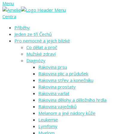
Menu
Centra
Příběhy
Jeden ze tří Čechů
Pro nemocné a jejich blízké
Co dělat a proč
Mužské zdraví
Diagnózy
Rakovina prsu
Rakovina plic a průdušek
Rakovina střev a konečníku
Rakovina prostaty
Rakovina varlat
Rakovina dělohy a děložního hrdla
Rakovina vaječníků
Melanom a jiné nádory kůže
Leukemie
Lymfomy
Myelom