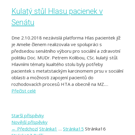
Kulatý stůl Hlasu pacienek v
Senátu
Dne 2.10.2018 nezávislá platforma Hlas pacientek jíž
je Amelie členem realizovala ve spolupráci s
předsedou senátního výboru pro sociální a zdravotní
politiku Doc. MUDr. Petrem Kolibou, CSc. kulatý stůl.
Hlavními tématy kualtého stolu byly potřeby
pacientek s metatstaickým karcinomem prsu v sociální
oblasti a možnosti zapojení pacientů do
rozhodovacích procesů HTA a obecně na MZ.…
Přečíst celé
Starší příspěvky
Novější příspěvky
←
Předchozí
Stránka
1
…
Stránka
15
Stránka
16