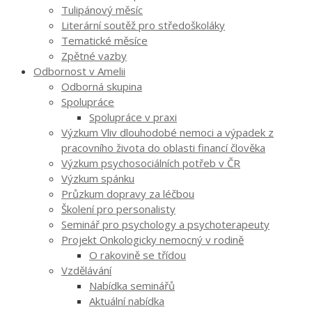
Tulipánový měsíc
Literární soutěž pro středoškoláky
Tematické měsíce
Zpětné vazby
Odbornost v Amelii
Odborná skupina
Spolupráce
Spolupráce v praxi
Výzkum Vliv dlouhodobé nemoci a výpadek z
pracovního života do oblasti financí člověka
Výzkum psychosociálních potřeb v ČR
Výzkum spánku
Průzkum dopravy za léčbou
Školení pro personalisty
Seminář pro psychology a psychoterapeuty
Projekt Onkologicky nemocný v rodině
O rakovině se třídou
Vzdělávání
Nabídka seminářů
Aktuální nabídka