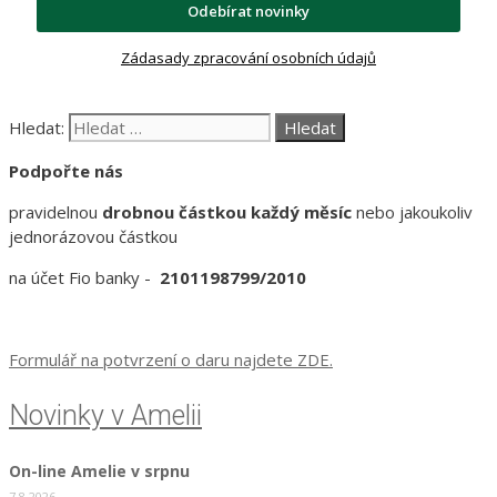
Odebírat novinky
Zádasady zpracování osobních údajů
Hledat:
Podpořte nás
pravidelnou
drobnou částkou každý měsíc
nebo jakoukoliv
jednorázovou částkou
na účet Fio banky -
2101198799/2010
Formulář na potvrzení o daru najdete ZDE.
Novinky v Amelii
On-line Amelie v srpnu
7.8.2026