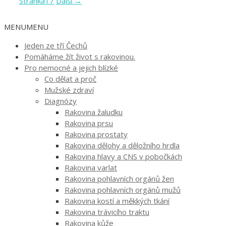
Stránka
17
Další
→
MENU
MENU
Jeden ze tří Čechů
Pomáháme žít život s rakovinou.
Pro nemocné a jejich blízké
Co dělat a proč
Mužské zdraví
Diagnózy
Rakovina žaludku
Rakovina prsu
Rakovina prostaty
Rakovina dělohy a děložního hrdla
Rakovina hlavy a CNS v pobočkách
Rakovina varlat
Rakovina pohlavních orgánů žen
Rakovina pohlavních orgánů mužů
Rakovina kostí a měkkých tkání
Rakovina trávicího traktu
Rakovina kůže