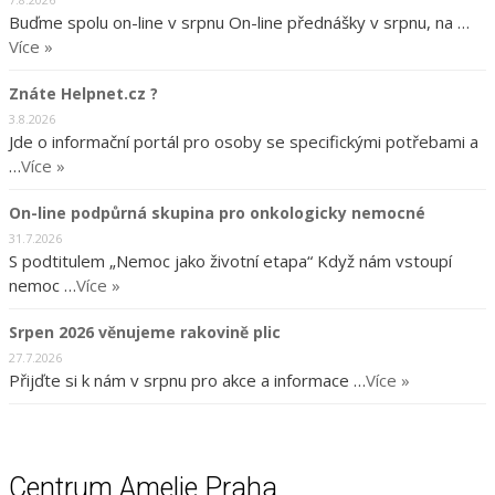
Buďme spolu on-line v srpnu On-line přednášky v srpnu, na …
Více »
Znáte Helpnet.cz ?
3.8.2026
Jde o informační portál pro osoby se specifickými potřebami a
…
Více »
On-line podpůrná skupina pro onkologicky nemocné
31.7.2026
S podtitulem „Nemoc jako životní etapa“ Když nám vstoupí
nemoc …
Více »
Srpen 2026 věnujeme rakovině plic
27.7.2026
Přijďte si k nám v srpnu pro akce a informace …
Více »
Centrum Amelie Praha