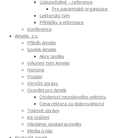
Uskutečněné – reference
Pro pacientské organizace
Lektorský tým
Přihlášky a informace
Konference
Amelie, z.s.
Příběh Amelie
Spolek Amelie
Akce spolku
Výkonný tým Amelie
Historie
Poslání
Výroční zprávy
Ocenění pro Amelii
Osobnost neziskového sektoru
Cena rektora za dobrovolnictví
Tiskové zprávy
Ke stažení
Hledáme spolupracovníky
Media o nás
Podpořit Amelii