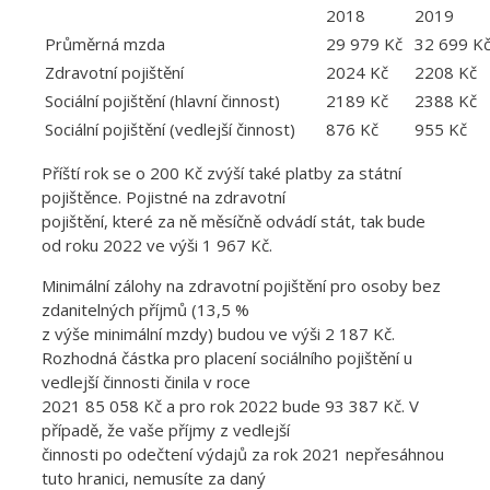
2018
2019
Průměrná mzda
29 979 Kč
32 699 K
Zdravotní pojištění
2024 Kč
2208 Kč
Sociální pojištění (hlavní činnost)
2189 Kč
2388 Kč
Sociální pojištění (vedlejší činnost)
876 Kč
955 Kč
Příští rok se o 200 Kč zvýší také platby za státní
pojištěnce. Pojistné na zdravotní
pojištění, které za ně měsíčně odvádí stát, tak bude
od roku 2022 ve výši 1 967 Kč.
Minimální zálohy na zdravotní pojištění pro osoby bez
zdanitelných příjmů (13,5 %
z výše minimální mzdy) budou ve výši 2 187 Kč.
Rozhodná částka pro placení sociálního pojištění u
vedlejší činnosti činila v roce
2021 85 058 Kč a pro rok 2022 bude 93 387 Kč. V
případě, že vaše příjmy z vedlejší
činnosti po odečtení výdajů za rok 2021 nepřesáhnou
tuto hranici, nemusíte za daný