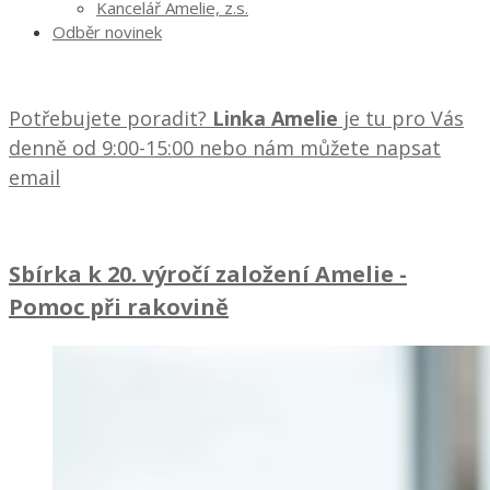
Kancelář Amelie, z.s.
Odběr novinek
Potřebujete poradit?
Linka Amelie
je tu pro Vás
denně od 9:00-15:00 nebo nám můžete napsat
email
Sbírka k 20. výročí založení Amelie
-
Pomoc při rakovině