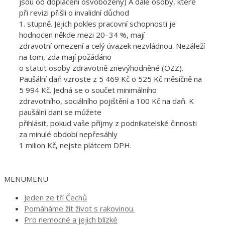
jsou od doplácení osvobozeny) A dále osoby, které
při revizi přišli o invalidní důchod
1. stupně. Jejich pokles pracovní schopnosti je
hodnocen někde mezi 20–34 %, mají
zdravotní omezení a celý úvazek nezvládnou. Nezáleží
na tom, zda mají požádáno
o statut osoby zdravotně znevýhodněné (OZZ).
Paušální daň vzroste z 5 469 Kč o 525 Kč měsíčně na
5 994 Kč. Jedná se o součet minimálního
zdravotního, sociálního pojištění a 100 Kč na daň. K
paušální dani se můžete
přihlásit, pokud vaše příjmy z podnikatelské činnosti
za minulé období nepřesáhly
1 milion Kč, nejste plátcem DPH.
MENU
MENU
Jeden ze tří Čechů
Pomáháme žít život s rakovinou.
Pro nemocné a jejich blízké