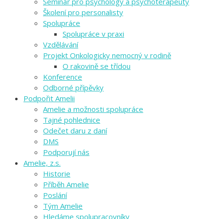
Seminář pro psychology a psychoterapeuty
Školení pro personalisty
Spolupráce
Spolupráce v praxi
Vzdělávání
Projekt Onkologicky nemocný v rodině
O rakovině se třídou
Konference
Odborné přípěvky
Podpořit Amelii
Amelie a možnosti spolupráce
Tajné pohlednice
Odečet daru z daní
DMS
Podporují nás
Amelie, z.s.
Historie
Příběh Amelie
Poslání
Tým Amelie
Hledáme spolupracovníky