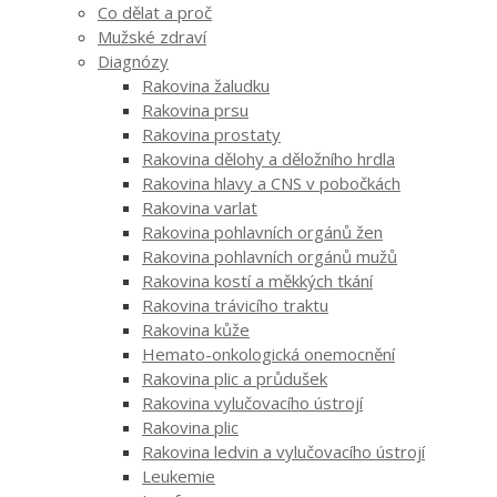
Co dělat a proč
Mužské zdraví
Diagnózy
Rakovina žaludku
Rakovina prsu
Rakovina prostaty
Rakovina dělohy a děložního hrdla
Rakovina hlavy a CNS v pobočkách
Rakovina varlat
Rakovina pohlavních orgánů žen
Rakovina pohlavních orgánů mužů
Rakovina kostí a měkkých tkání
Rakovina trávicího traktu
Rakovina kůže
Hemato-onkologická onemocnění
Rakovina plic a průdušek
Rakovina vylučovacího ústrojí
Rakovina plic
Rakovina ledvin a vylučovacího ústrojí
Leukemie