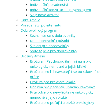
Individuální poradenství
Individuální konzultace s psychologem
Skupinové aktivity
Linka Amelie
Poradenství po internetu
Dobrovolnický program
Seznamte se s dobrovolníky
Kde dobrovolníci působí
Školení pro dobrovolníky
Související a pro dobrovolníky
Brožury Amelie
Brožura – Psychosociální minimum pro
onkologicky nemocné a jejich blízké
Brožura pro lidi navracející se po rakovině do
práce
Brožura pro praktické lékaře
Příručka pro pacienty „Zvládání rakoviny“
Průvodce pro nevyléčitelně onkologicky
nemocné a jejich blízké
Brožura pro pečující a blízké onkologicky