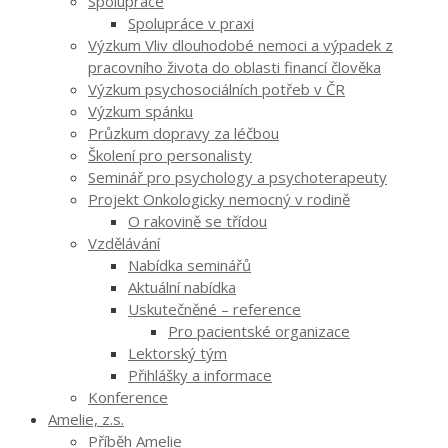
Spolupráce
Spolupráce v praxi
Výzkum Vliv dlouhodobé nemoci a výpadek z
pracovního života do oblasti financí člověka
Výzkum psychosociálních potřeb v ČR
Výzkum spánku
Průzkum dopravy za léčbou
Školení pro personalisty
Seminář pro psychology a psychoterapeuty
Projekt Onkologicky nemocný v rodině
O rakovině se třídou
Vzdělávání
Nabídka seminářů
Aktuální nabídka
Uskutečněné – reference
Pro pacientské organizace
Lektorský tým
Přihlášky a informace
Konference
Amelie, z.s.
Příběh Amelie