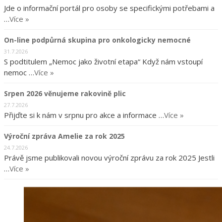
Jde o informační portál pro osoby se specifickými potřebami a
…
Více »
On-line podpůrná skupina pro onkologicky nemocné
31.7.2026
S podtitulem „Nemoc jako životní etapa“ Když nám vstoupí
nemoc …
Více »
Srpen 2026 věnujeme rakovině plic
27.7.2026
Přijďte si k nám v srpnu pro akce a informace …
Více »
Výroční zpráva Amelie za rok 2025
24.7.2026
Právě jsme publikovali novou výroční zprávu za rok 2025 Jestli
…
Více »