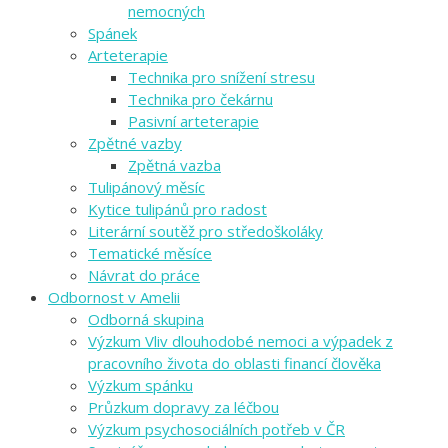
nemocných
Spánek
Arteterapie
Technika pro snížení stresu
Technika pro čekárnu
Pasivní arteterapie
Zpětné vazby
Zpětná vazba
Tulipánový měsíc
Kytice tulipánů pro radost
Literární soutěž pro středoškoláky
Tematické měsíce
Návrat do práce
Odbornost v Amelii
Odborná skupina
Výzkum Vliv dlouhodobé nemoci a výpadek z
pracovního života do oblasti financí člověka
Výzkum spánku
Průzkum dopravy za léčbou
Výzkum psychosociálních potřeb v ČR