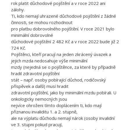
rok platit důchodové pojištění a v roce 2022 ani
zálohy.
Ti, kdo nemají uhrazené důchodové pojištění z žádné
činnosti, se mohou rozhodnout
pro platbu dobrovolného pojištění. V roce 2021 bylo
minimální dobrovolné
důchodové pojištění 2 482 Kč a v roce 2022 bude již 2
724 Kč.
Pojištěnci, kteří pracují na jeden zkrácený úvazek a
jejich mzda nedosahuje výše minimální
mzdy (nejedná se o pojištěnce, za které by případně
hradil zdravotní pojištění
stát – např. osoby pobírající důchod, rodičovský
příspěvek a další) musí hradit
zdravotní pojištění, jako by minimální mzdu pobírali. U
onkologicky nemocných jsou
nejvíce ohroženi tímto doplácením ti, kdo mají
přiznanou invaliditu 1. a 2. stupně,
ale na výplatu důchodu nemají nárok (osoby invalidní
ve 3. stupni pokud pracují,