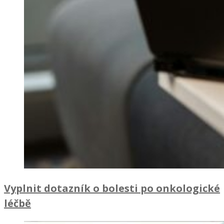
Vyplnit dotazník o bolesti po onkologické
léčbě