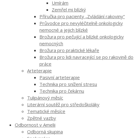
Umírám
Zemřel mi blízký
Příručka pro pacienty „Zvládání rakoviny“
Průvodce pro nevyléčitelně onkologicky
nemocné a jejich blízké
Brožura pro pečující a blízké onkologicky
nemocných
Brožura pro praktické lékaře
Brožura pro lidi navracející se po rakovině do
práce
Arteterapie
Pasivní arteterapie
Technika pro snížení stresu
Technika pro čekárnu
Tulipánový měsíc
Literární soutěž pro středoškoláky
Tematické měsíce
Zpětné vazby
Odbornost v Amelii
Odborná skupina