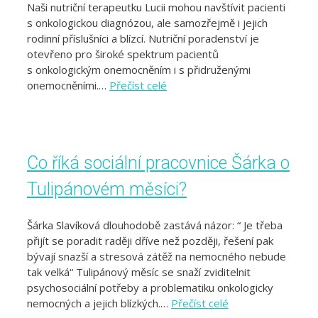
Naši nutriční terapeutku Lucii mohou navštívit pacienti
s onkologickou diagnózou, ale samozřejmě i jejich
rodinní příslušníci a blízcí. Nutriční poradenství je
otevřeno pro široké spektrum pacientů
s onkologickým onemocněním i s přidruženými
onemocněními.…
Přečíst celé
Co říká sociální pracovnice Šárka o
Tulipánovém měsíci?
Šárka Slavíková dlouhodobě zastává názor: “ Je třeba
přijít se poradit raději dříve než později, řešení pak
bývají snazší a stresová zátěž na nemocného nebude
tak velká“ Tulipánový měsíc se snaží zviditelnit
psychosociální potřeby a problematiku onkologicky
nemocných a jejich blízkých.…
Přečíst celé