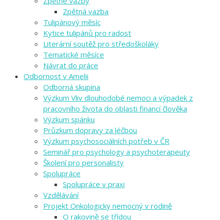
Zpětné vazby
Zpětná vazba
Tulipánový měsíc
Kytice tulipánů pro radost
Literární soutěž pro středoškoláky
Tematické měsíce
Návrat do práce
Odbornost v Amelii
Odborná skupina
Výzkum Vliv dlouhodobé nemoci a výpadek z
pracovního života do oblasti financí člověka
Výzkum spánku
Průzkum dopravy za léčbou
Výzkum psychosociálních potřeb v ČR
Seminář pro psychology a psychoterapeuty
Školení pro personalisty
Spolupráce
Spolupráce v praxi
Vzdělávání
Projekt Onkologicky nemocný v rodině
O rakovině se třídou