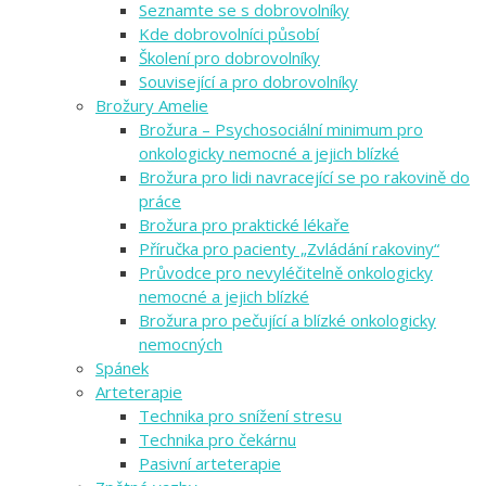
Seznamte se s dobrovolníky
Kde dobrovolníci působí
Školení pro dobrovolníky
Související a pro dobrovolníky
Brožury Amelie
Brožura – Psychosociální minimum pro
onkologicky nemocné a jejich blízké
Brožura pro lidi navracející se po rakovině do
práce
Brožura pro praktické lékaře
Příručka pro pacienty „Zvládání rakoviny“
Průvodce pro nevyléčitelně onkologicky
nemocné a jejich blízké
Brožura pro pečující a blízké onkologicky
nemocných
Spánek
Arteterapie
Technika pro snížení stresu
Technika pro čekárnu
Pasivní arteterapie