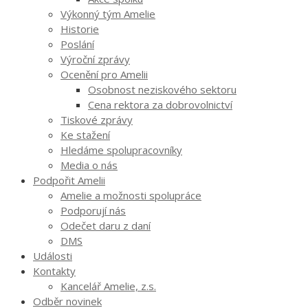
Výkonný tým Amelie
Historie
Poslání
Výroční zprávy
Ocenění pro Amelii
Osobnost neziskového sektoru
Cena rektora za dobrovolnictví
Tiskové zprávy
Ke stažení
Hledáme spolupracovníky
Media o nás
Podpořit Amelii
Amelie a možnosti spolupráce
Podporují nás
Odečet daru z daní
DMS
Události
Kontakty
Kancelář Amelie, z.s.
Odběr novinek