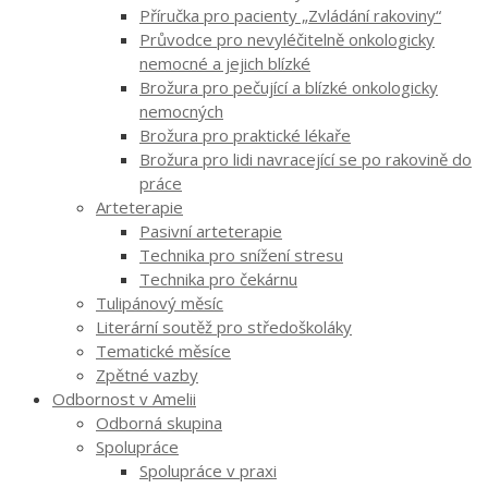
Příručka pro pacienty „Zvládání rakoviny“
Průvodce pro nevyléčitelně onkologicky
nemocné a jejich blízké
Brožura pro pečující a blízké onkologicky
nemocných
Brožura pro praktické lékaře
Brožura pro lidi navracející se po rakovině do
práce
Arteterapie
Pasivní arteterapie
Technika pro snížení stresu
Technika pro čekárnu
Tulipánový měsíc
Literární soutěž pro středoškoláky
Tematické měsíce
Zpětné vazby
Odbornost v Amelii
Odborná skupina
Spolupráce
Spolupráce v praxi