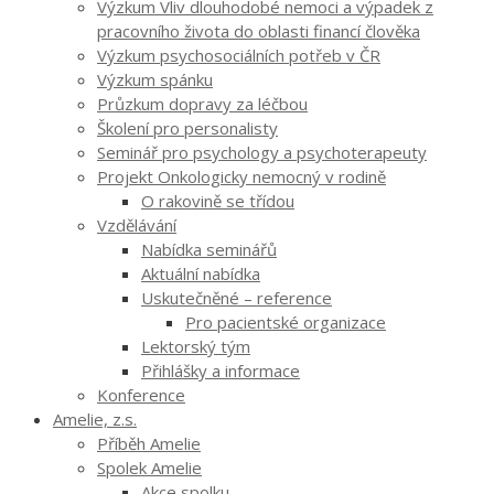
Výzkum Vliv dlouhodobé nemoci a výpadek z
pracovního života do oblasti financí člověka
Výzkum psychosociálních potřeb v ČR
Výzkum spánku
Průzkum dopravy za léčbou
Školení pro personalisty
Seminář pro psychology a psychoterapeuty
Projekt Onkologicky nemocný v rodině
O rakovině se třídou
Vzdělávání
Nabídka seminářů
Aktuální nabídka
Uskutečněné – reference
Pro pacientské organizace
Lektorský tým
Přihlášky a informace
Konference
Amelie, z.s.
Příběh Amelie
Spolek Amelie
Akce spolku