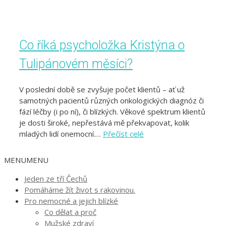
Co říká psycholožka Kristýna o
Tulipánovém měsíci?
V poslední době se zvyšuje počet klientů – ať už
samotných pacientů různých onkologických diagnóz či
fází léčby (i po ní), či blízkých. Věkové spektrum klientů
je dosti široké, nepřestává mě překvapovat, kolik
mladých lidí onemocní.…
Přečíst celé
MENU
MENU
Jeden ze tří Čechů
Pomáháme žít život s rakovinou.
Pro nemocné a jejich blízké
Co dělat a proč
Mužské zdraví