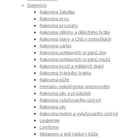
Diagnózy
Rakovina žaludku
Rakovina prsu
Rakovina prostaty
Rakovina dělohy a děložního hrdla
Rakovina hlavy a CNS v pobočkách
Rakovina varlat
Rakovina pohlavních orgánů žen
Rakovina pohlavních orgánů mužů
Rakovina kostí a měkkých tkání
Rakovina trávicího traktu
Rakovina kůže
Hemato-onkologická onemocnění
Rakovina plic a průdušek
Rakovina vylučovacího ústrojí
Rakovina plic
Rakovina ledvin a vylučovacího ústrojí
Leukemie
Lymfomy
Melanom a jiné nádory kůže