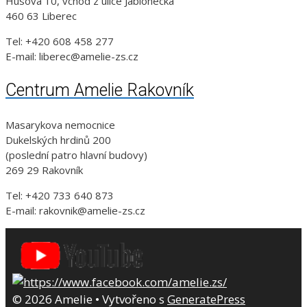
Husova 10, vchod z ulice Jablonecká
460 63 Liberec
Tel: +420 608 458 277
E-mail: liberec@amelie-zs.cz
Centrum Amelie Rakovník
Masarykova nemocnice
Dukelských hrdinů 200
(poslední patro hlavní budovy)
269 29 Rakovník
Tel: +420 733 640 873
E-mail: rakovnik@amelie-zs.cz
© 2026 Amelie
• Vytvořeno s
GeneratePress