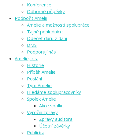
Konference
Odborné přípěvky
Podpořit Amelii
Amelie a možnosti spolupráce
Tajné pohlednice
Odečet daru z daní
DMS
Podporují nás
Amelie, z.s.
Historie
Příběh Amelie
Poslání
Tým Amelie
Hledáme spolupracovníky
Spolek Amelie
Akce spolku
Výroční zprávy
Zprávy auditora
Účetní závěrky
Publicita