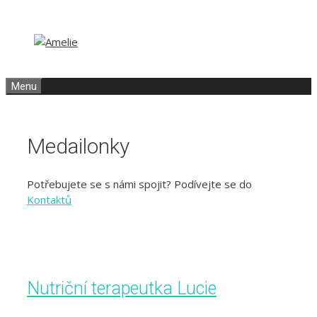
Přeskočit
Přeskočit
na
na
obsah
obsah
Menu
Medailonky
Potřebujete se s námi spojit? Podívejte se do
Kontaktů
Nutriční terapeutka Lucie