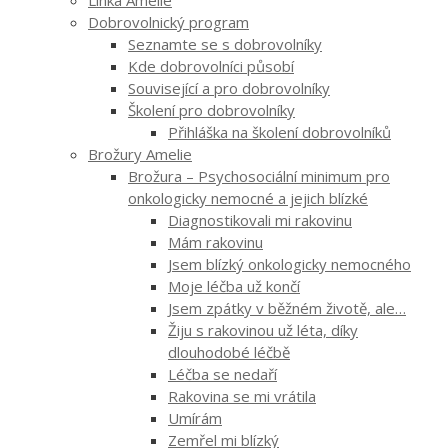
Dobrovolnický program
Seznamte se s dobrovolníky
Kde dobrovolníci působí
Související a pro dobrovolníky
Školení pro dobrovolníky
Přihláška na školení dobrovolníků
Brožury Amelie
Brožura – Psychosociální minimum pro
onkologicky nemocné a jejich blízké
Diagnostikovali mi rakovinu
Mám rakovinu
Jsem blízký onkologicky nemocného
Moje léčba už končí
Jsem zpátky v běžném životě, ale…
Žiju s rakovinou už léta, díky
dlouhodobé léčbě
Léčba se nedaří
Rakovina se mi vrátila
Umírám
Zemřel mi blízký