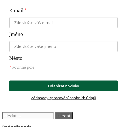
E-mail
*
Jméno
Město
*
Povinné pole
Odebírat novinky
Zádasady zpracování osobních údajů
Hledat:
Podpořte nás