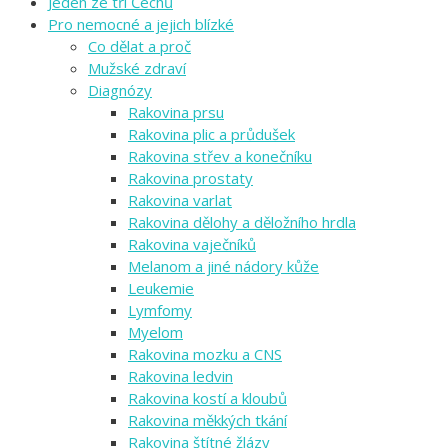
Jeden ze tří Čechů
Pro nemocné a jejich blízké
Co dělat a proč
Mužské zdraví
Diagnózy
Rakovina prsu
Rakovina plic a průdušek
Rakovina střev a konečníku
Rakovina prostaty
Rakovina varlat
Rakovina dělohy a děložního hrdla
Rakovina vaječníků
Melanom a jiné nádory kůže
Leukemie
Lymfomy
Myelom
Rakovina mozku a CNS
Rakovina ledvin
Rakovina kostí a kloubů
Rakovina měkkých tkání
Rakovina štítné žlázy