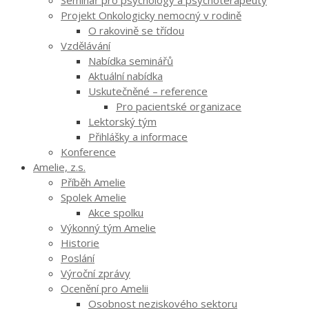
Projekt Onkologicky nemocný v rodině
O rakovině se třídou
Vzdělávání
Nabídka seminářů
Aktuální nabídka
Uskutečněné – reference
Pro pacientské organizace
Lektorský tým
Přihlášky a informace
Konference
Amelie, z.s.
Příběh Amelie
Spolek Amelie
Akce spolku
Výkonný tým Amelie
Historie
Poslání
Výroční zprávy
Ocenění pro Amelii
Osobnost neziskového sektoru