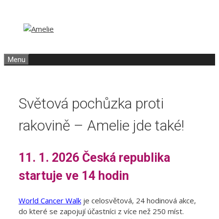
Přeskočit
Přeskočit
na
na
obsah
obsah
Menu
Světová pochůzka proti
rakovině – Amelie jde také!
11. 1. 2026 Česká republika
startuje ve 14 hodin
World Cancer Walk
je celosvětová, 24 hodinová akce,
do které se zapojují účastníci z více než 250 míst.