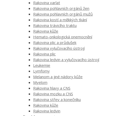
Rakovina varlat
Rakovina pohlavních orgánů žen
Rakovina pohlavních orgánů mužů
Rakovina kostí a měkkých tkání
Rakovina trávicího traktu
Rakovina kůže
Hemato-onkologická onemocnění
Rakovina plic a průdušek
Rakovina vylučovacího ústrojí
Rakovina plic
Rakovina ledvin a vylučovacího ústrojí
Leukemie
Lymfomy
Melanom a jiné nádory kůže
Myelom
Rakovina hlavy a CNS
Rakovina mozku a CNS
Rakovina střev a konečníku
Rakovina kůže
Rakovina ledvin