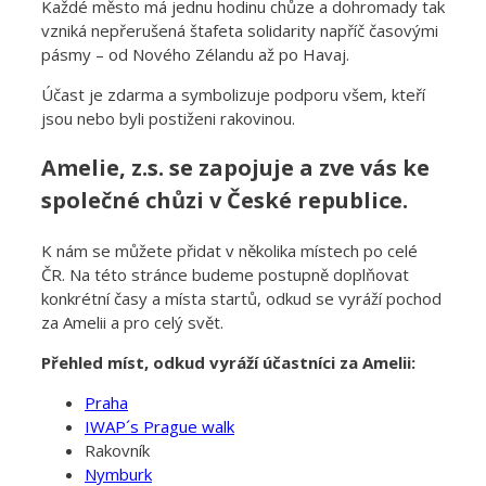
Každé město má jednu hodinu chůze a dohromady tak
vzniká nepřerušená štafeta solidarity napříč časovými
pásmy – od Nového Zélandu až po Havaj.
Účast je zdarma a symbolizuje podporu všem, kteří
jsou nebo byli postiženi rakovinou.
Amelie, z.s. se zapojuje a zve vás ke
společné chůzi v České republice.
K nám se můžete přidat v několika místech po celé
ČR. Na této stránce budeme postupně doplňovat
konkrétní časy a místa startů, odkud se vyráží pochod
za Amelii a pro celý svět.
Přehled míst, odkud vyráží účastníci za Amelii:
Praha
IWAP´s Prague walk
Rakovník
Nymburk