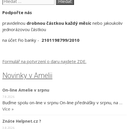
Hledat:
Podpořte nás
pravidelnou
drobnou částkou každý měsíc
nebo jakoukoliv
jednorázovou částkou
na účet Fio banky -
2101198799/2010
Formulář na potvrzení o daru najdete ZDE.
Novinky v Amelii
On-line Amelie v srpnu
7.8.2026
Buďme spolu on-line v srpnu On-line přednášky v srpnu, na …
Více »
Znáte Helpnet.cz ?
3.8.2026