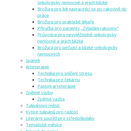
onkologicky nemocné a jejich blízké
Brožura pro lidi navracející se po rakovině do
práce
Brožura pro praktické lékaře
Příručka pro pacienty „Zvládání rakoviny“
Průvodce pro nevyléčitelně onkologicky
nemocné a jejich blízké
Brožura pro pečující a blízké onkologicky
nemocných
Spánek
Arteterapie
Technika pro snížení stresu
Technika pro čekárnu
Pasivní arteterapie
Zpětné vazby
Zpětná vazba
Tulipánový měsíc
Kytice tulipánů pro radost
Literární soutěž pro středoškoláky
Tematické měsíce