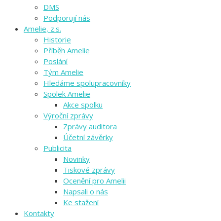
DMS
Podporují nás
Amelie, z.s.
Historie
Příběh Amelie
Poslání
Tým Amelie
Hledáme spolupracovníky
Spolek Amelie
Akce spolku
Výroční zprávy
Zprávy auditora
Účetní závěrky
Publicita
Novinky
Tiskové zprávy
Ocenění pro Amelii
Napsali o nás
Ke stažení
Kontakty