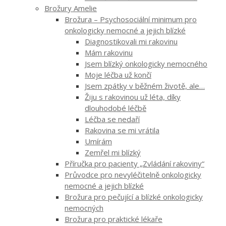
Brožury Amelie
Brožura – Psychosociální minimum pro
onkologicky nemocné a jejich blízké
Diagnostikovali mi rakovinu
Mám rakovinu
Jsem blízký onkologicky nemocného
Moje léčba už končí
Jsem zpátky v běžném životě, ale…
Žiju s rakovinou už léta, díky
dlouhodobé léčbě
Léčba se nedaří
Rakovina se mi vrátila
Umírám
Zemřel mi blízký
Příručka pro pacienty „Zvládání rakoviny“
Průvodce pro nevyléčitelně onkologicky
nemocné a jejich blízké
Brožura pro pečující a blízké onkologicky
nemocných
Brožura pro praktické lékaře