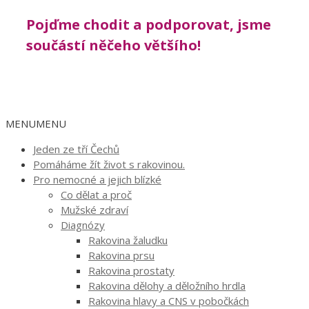
Pojďme chodit a podporovat, jsme
součástí něčeho většího!
MENU
MENU
Jeden ze tří Čechů
Pomáháme žít život s rakovinou.
Pro nemocné a jejich blízké
Co dělat a proč
Mužské zdraví
Diagnózy
Rakovina žaludku
Rakovina prsu
Rakovina prostaty
Rakovina dělohy a děložního hrdla
Rakovina hlavy a CNS v pobočkách