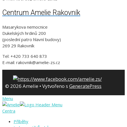
Centrum Amelie Rakovník
Masarykova nemocnice
Dukelských hrdinů 200
(poslední patro hlavní budovy)
269 29 Rakovník
Tel: +420 733 640 873
E-mail: rakovnik@amelie-zs.cz
© 2026 Amelie
• Vytvořeno s
GeneratePress
Menu
Centra
Příběhy