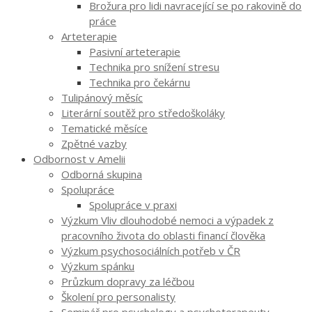
Brožura pro lidi navracející se po rakovině do
práce
Arteterapie
Pasivní arteterapie
Technika pro snížení stresu
Technika pro čekárnu
Tulipánový měsíc
Literární soutěž pro středoškoláky
Tematické měsíce
Zpětné vazby
Odbornost v Amelii
Odborná skupina
Spolupráce
Spolupráce v praxi
Výzkum Vliv dlouhodobé nemoci a výpadek z
pracovního života do oblasti financí člověka
Výzkum psychosociálních potřeb v ČR
Výzkum spánku
Průzkum dopravy za léčbou
Školení pro personalisty
Seminář pro psychology a psychoterapeuty