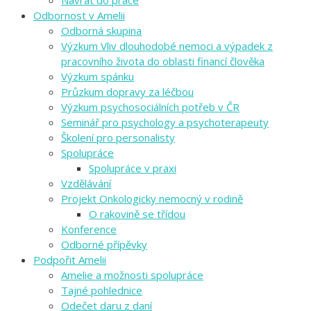
Návrat do práce
Odbornost v Amelii
Odborná skupina
Výzkum Vliv dlouhodobé nemoci a výpadek z
pracovního života do oblasti financí člověka
Výzkum spánku
Průzkum dopravy za léčbou
Výzkum psychosociálních potřeb v ČR
Seminář pro psychology a psychoterapeuty
Školení pro personalisty
Spolupráce
Spolupráce v praxi
Vzdělávání
Projekt Onkologicky nemocný v rodině
O rakovině se třídou
Konference
Odborné přípěvky
Podpořit Amelii
Amelie a možnosti spolupráce
Tajné pohlednice
Odečet daru z daní