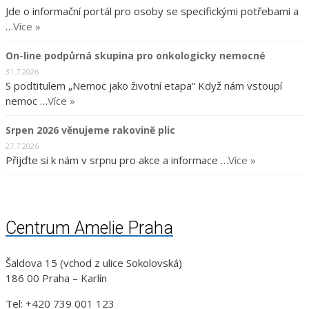
Jde o informační portál pro osoby se specifickými potřebami a
…
Více »
On-line podpůrná skupina pro onkologicky nemocné
31.7.2026
S podtitulem „Nemoc jako životní etapa“ Když nám vstoupí
nemoc …
Více »
Srpen 2026 věnujeme rakovině plic
27.7.2026
Přijďte si k nám v srpnu pro akce a informace …
Více »
Centrum Amelie Praha
Šaldova 15 (vchod z ulice Sokolovská)
186 00 Praha – Karlín
Tel: +420 739 001 123