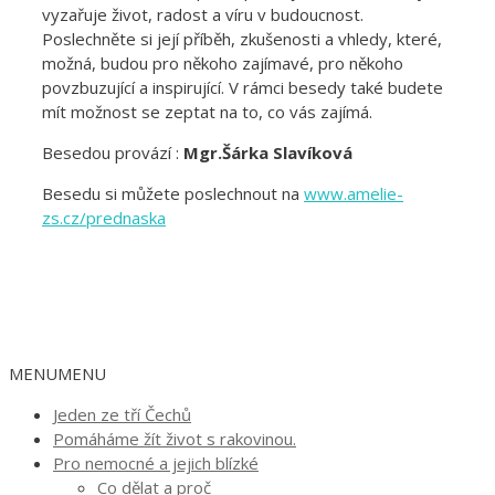
vyzařuje život, radost a víru v budoucnost.
Poslechněte si její příběh, zkušenosti a vhledy, které,
možná, budou pro někoho zajímavé, pro někoho
povzbuzující a inspirující. V rámci besedy také budete
mít možnost se zeptat na to, co vás zajímá.
Besedou provází :
Mgr.Šárka Slavíková
Besedu si můžete poslechnout na
www.amelie-
zs.cz/prednaska
MENU
MENU
Jeden ze tří Čechů
Pomáháme žít život s rakovinou.
Pro nemocné a jejich blízké
Co dělat a proč