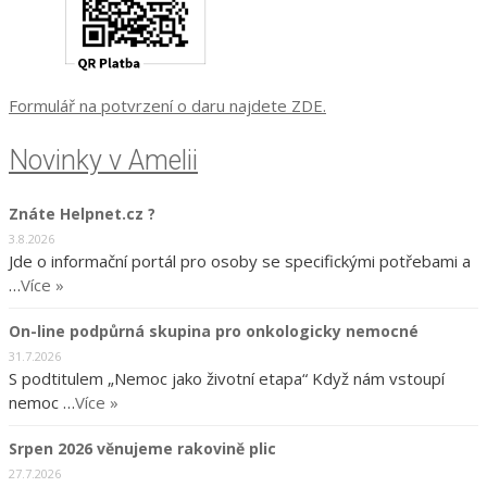
Formulář na potvrzení o daru najdete ZDE.
Novinky v Amelii
Znáte Helpnet.cz ?
3.8.2026
Jde o informační portál pro osoby se specifickými potřebami a
…
Více »
On-line podpůrná skupina pro onkologicky nemocné
31.7.2026
S podtitulem „Nemoc jako životní etapa“ Když nám vstoupí
nemoc …
Více »
Srpen 2026 věnujeme rakovině plic
27.7.2026