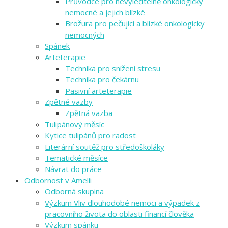
Průvodce pro nevyléčitelně onkologicky
nemocné a jejich blízké
Brožura pro pečující a blízké onkologicky
nemocných
Spánek
Arteterapie
Technika pro snížení stresu
Technika pro čekárnu
Pasivní arteterapie
Zpětné vazby
Zpětná vazba
Tulipánový měsíc
Kytice tulipánů pro radost
Literární soutěž pro středoškoláky
Tematické měsíce
Návrat do práce
Odbornost v Amelii
Odborná skupina
Výzkum Vliv dlouhodobé nemoci a výpadek z
pracovního života do oblasti financí člověka
Výzkum spánku