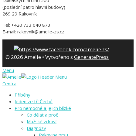
Dukelských hrdinů 200
(poslední patro hlavní budovy)
269 29 Rakovník
Tel: +420 733 640 873
E-mail: rakovnik@amelie-zs.cz
© 2026 Amelie
• Vytvořeno s
GeneratePress
Menu
Centra
Příběhy
Jeden ze tří Čechů
Pro nemocné a jejich blízké
Co dělat a proč
Mužské zdraví
Diagnózy
Rakovina prsu