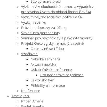
Spolupráce v praxi
Výzkum Vliv dlouhodobé nemoci a výpadek z
pracovního života do oblasti financí člověka
Výzkum psychosociálních potřeb v ČR
Výzkum spánku
Průzkum dopravy za léčbou
Školení pro personalisty
Seminář pro psychology a psychoterapeuty
Projekt Onkologicky nemocný v rodině
O rakovině se třídou
Vzdělávání
Nabídka seminářů
Aktuální nabídka
Uskutečněné – reference
Pro pacientské organizace
Lektorský tým
Přihlášky a informace
Konference
Amelie, z.s.
Příběh Amelie
Spolek Amelie