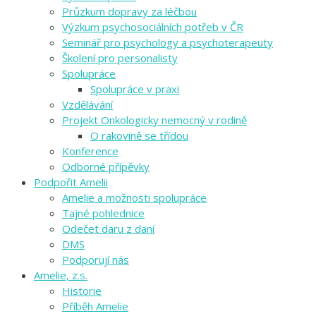
Průzkum dopravy za léčbou
Výzkum psychosociálních potřeb v ČR
Seminář pro psychology a psychoterapeuty
Školení pro personalisty
Spolupráce
Spolupráce v praxi
Vzdělávání
Projekt Onkologicky nemocný v rodině
O rakovině se třídou
Konference
Odborné přípěvky
Podpořit Amelii
Amelie a možnosti spolupráce
Tajné pohlednice
Odečet daru z daní
DMS
Podporují nás
Amelie, z.s.
Historie
Příběh Amelie