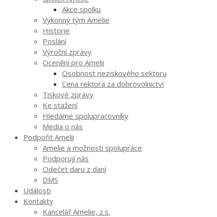
Akce spolku
Výkonný tým Amelie
Historie
Poslání
Výroční zprávy
Ocenění pro Amelii
Osobnost neziskového sektoru
Cena rektora za dobrovolnictví
Tiskové zprávy
Ke stažení
Hledáme spolupracovníky
Media o nás
Podpořit Amelii
Amelie a možnosti spolupráce
Podporují nás
Odečet daru z daní
DMS
Události
Kontakty
Kancelář Amelie, z.s.