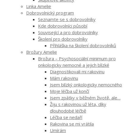
Linka Amelie
Dobrovolnický program
Seznamte se s dobrovolníky
Kde dobrovolníci působí
Související a pro dobrovolníky
Školení pro dobrovolníky
Přihláška na školení dobrovolníků
Brožury Amelie
Brožura – Psychosociální minimum pro
onkologicky nemocné a jejich blízké
Diagnostikovali mi rakovinu
Mám rakovinu
Jsem blízký onkologicky nemocného
Moje léčba už končí
Jsem zpátky v běžném životě, ale…
Žiju s rakovinou už léta, díky
dlouhodobé léčbě
Léčba se nedaří
Rakovina se mi vrátila
Umírám