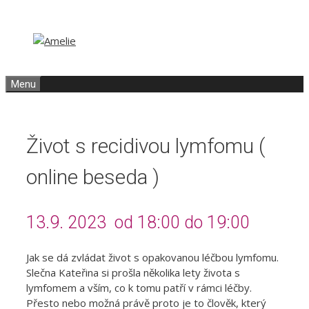
Přeskočit
Přeskočit
na
na
obsah
obsah
Menu
Život s recidivou lymfomu (
online beseda )
13.9. 2023 od 18:00 do 19:00
Jak se dá zvládat život s opakovanou léčbou lymfomu.
Slečna Kateřina si prošla několika lety života s
lymfomem a vším, co k tomu patří v rámci léčby.
Přesto nebo možná právě proto je to člověk, který