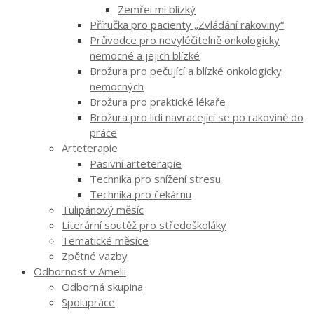
Zemřel mi blízký
Příručka pro pacienty „Zvládání rakoviny“
Průvodce pro nevyléčitelně onkologicky
nemocné a jejich blízké
Brožura pro pečující a blízké onkologicky
nemocných
Brožura pro praktické lékaře
Brožura pro lidi navracející se po rakovině do
práce
Arteterapie
Pasivní arteterapie
Technika pro snížení stresu
Technika pro čekárnu
Tulipánový měsíc
Literární soutěž pro středoškoláky
Tematické měsíce
Zpětné vazby
Odbornost v Amelii
Odborná skupina
Spolupráce