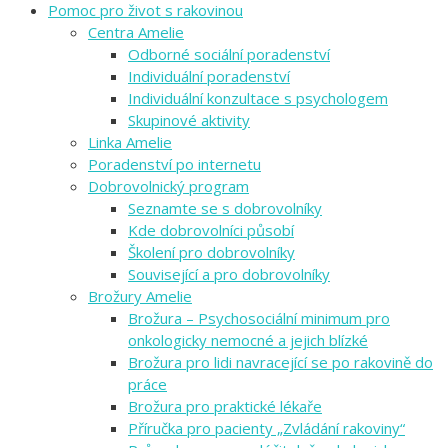
Pomoc pro život s rakovinou
Centra Amelie
Odborné sociální poradenství
Individuální poradenství
Individuální konzultace s psychologem
Skupinové aktivity
Linka Amelie
Poradenství po internetu
Dobrovolnický program
Seznamte se s dobrovolníky
Kde dobrovolníci působí
Školení pro dobrovolníky
Související a pro dobrovolníky
Brožury Amelie
Brožura – Psychosociální minimum pro
onkologicky nemocné a jejich blízké
Brožura pro lidi navracející se po rakovině do
práce
Brožura pro praktické lékaře
Příručka pro pacienty „Zvládání rakoviny“