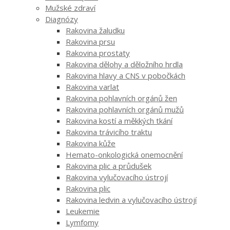
Mužské zdraví
Diagnózy
Rakovina žaludku
Rakovina prsu
Rakovina prostaty
Rakovina dělohy a děložního hrdla
Rakovina hlavy a CNS v pobočkách
Rakovina varlat
Rakovina pohlavních orgánů žen
Rakovina pohlavních orgánů mužů
Rakovina kostí a měkkých tkání
Rakovina trávicího traktu
Rakovina kůže
Hemato-onkologická onemocnění
Rakovina plic a průdušek
Rakovina vylučovacího ústrojí
Rakovina plic
Rakovina ledvin a vylučovacího ústrojí
Leukemie
Lymfomy