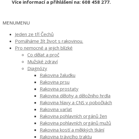
Více informací a přihlášení na: 608 458 277.
MENU
MENU
Jeden ze tří Čechů
Pomáháme žít život s rakovinou.
Pro nemocné a jejich blízké
Co dělat a proč
Mužské zdraví
Diagnózy
Rakovina žaludku
Rakovina prsu
Rakovina prostaty
Rakovina dělohy a děložního hrdla
Rakovina hlavy a CNS v pobočkách
Rakovina varlat
Rakovina pohlavních orgánů žen
Rakovina pohlavních orgánů mužů
Rakovina kostí a měkkých tkání
Rakovina trávicího traktu