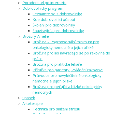
Poradenství po internetu
Dobrovolnický program
Seznamte se s dobrovolníky
Kde dobrovolníci působí
Školení pro dobrovolníky
Související a pro dobrovolníky
Brožury Amelie
Brožura – Psychosociální minimum pro
onkologicky nemocné a jejich blízké
Brožura pro lidi navracející se po rakovině do
práce
Brožura pro praktické lékaře
Příručka pro pacienty „Zvládání rakoviny“
Průvodce pro nevyléčitelně onkologicky
nemocné a jejich blízké
Brožura pro pečující a blízké onkologicky
nemocných
Spánek
Arteterapie
Technika pro snížení stresu