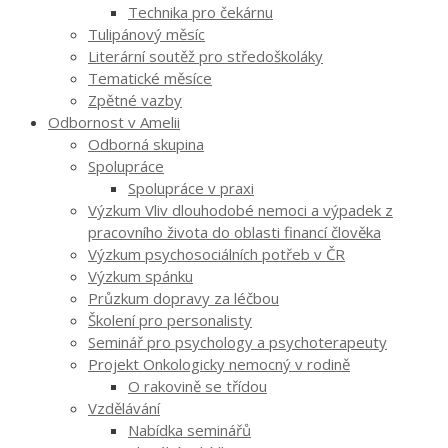
Technika pro čekárnu
Tulipánový měsíc
Literární soutěž pro středoškoláky
Tematické měsíce
Zpětné vazby
Odbornost v Amelii
Odborná skupina
Spolupráce
Spolupráce v praxi
Výzkum Vliv dlouhodobé nemoci a výpadek z
pracovního života do oblasti financí člověka
Výzkum psychosociálních potřeb v ČR
Výzkum spánku
Průzkum dopravy za léčbou
Školení pro personalisty
Seminář pro psychology a psychoterapeuty
Projekt Onkologicky nemocný v rodině
O rakovině se třídou
Vzdělávání
Nabídka seminářů