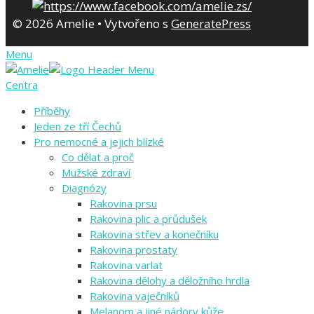
© 2026 Amelie
• Vytvořeno s
GeneratePress
Menu
Centra
Příběhy
Jeden ze tří Čechů
Pro nemocné a jejich blízké
Co dělat a proč
Mužské zdraví
Diagnózy
Rakovina prsu
Rakovina plic a průdušek
Rakovina střev a konečníku
Rakovina prostaty
Rakovina varlat
Rakovina dělohy a děložního hrdla
Rakovina vaječníků
Melanom a jiné nádory kůže