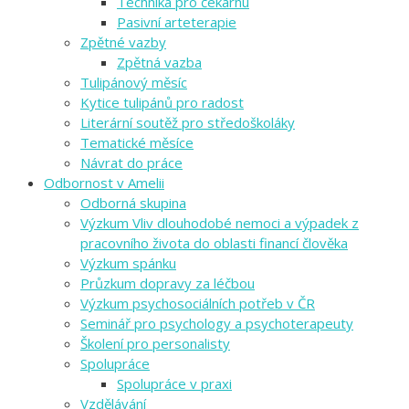
Technika pro čekárnu
Pasivní arteterapie
Zpětné vazby
Zpětná vazba
Tulipánový měsíc
Kytice tulipánů pro radost
Literární soutěž pro středoškoláky
Tematické měsíce
Návrat do práce
Odbornost v Amelii
Odborná skupina
Výzkum Vliv dlouhodobé nemoci a výpadek z
pracovního života do oblasti financí člověka
Výzkum spánku
Průzkum dopravy za léčbou
Výzkum psychosociálních potřeb v ČR
Seminář pro psychology a psychoterapeuty
Školení pro personalisty
Spolupráce
Spolupráce v praxi
Vzdělávání