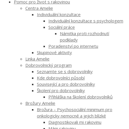
Pomoc pro život s rakovinou
Centra Amelie
Individuální konzultace
Individuální konzultace s psychologem
Sociální práce
Námitka proti rozhodnutí
podklady
Poradenství po internetu
Skupinové aktivity
Linka Amelie
Dobrovolnický program
Seznamte se s dobrovolníky
Kde dobrovolníci působí
Související a pro dobrovolníky
Školení pro dobrovolníky
Přihláška na školení dobrovolníků
Brožury Amelie
Brožura – Psychosociální minimum pro
onkologicky nemocné a jejich blízké
Diagnostikovali mi rakovinu
Mám rakovinu