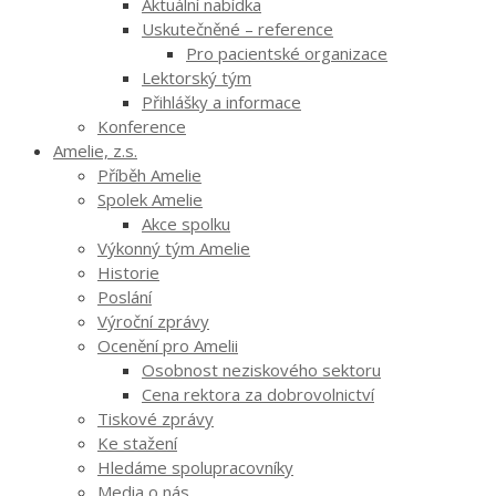
Aktuální nabídka
Uskutečněné – reference
Pro pacientské organizace
Lektorský tým
Přihlášky a informace
Konference
Amelie, z.s.
Příběh Amelie
Spolek Amelie
Akce spolku
Výkonný tým Amelie
Historie
Poslání
Výroční zprávy
Ocenění pro Amelii
Osobnost neziskového sektoru
Cena rektora za dobrovolnictví
Tiskové zprávy
Ke stažení
Hledáme spolupracovníky
Media o nás