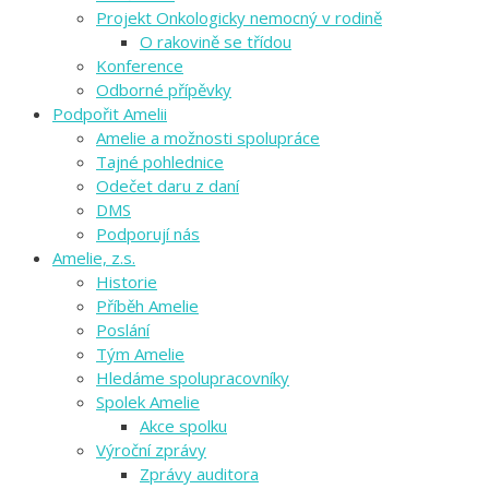
Projekt Onkologicky nemocný v rodině
O rakovině se třídou
Konference
Odborné přípěvky
Podpořit Amelii
Amelie a možnosti spolupráce
Tajné pohlednice
Odečet daru z daní
DMS
Podporují nás
Amelie, z.s.
Historie
Příběh Amelie
Poslání
Tým Amelie
Hledáme spolupracovníky
Spolek Amelie
Akce spolku
Výroční zprávy
Zprávy auditora