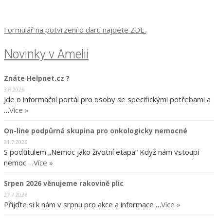
Formulář na potvrzení o daru najdete ZDE.
Novinky v Amelii
Znáte Helpnet.cz ?
3.8.2026
Jde o informační portál pro osoby se specifickými potřebami a
…
Více »
On-line podpůrná skupina pro onkologicky nemocné
31.7.2026
S podtitulem „Nemoc jako životní etapa“ Když nám vstoupí
nemoc …
Více »
Srpen 2026 věnujeme rakovině plic
27.7.2026
Přijďte si k nám v srpnu pro akce a informace …
Více »