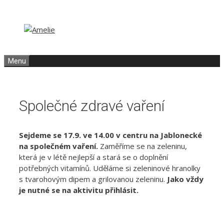
Přeskočit
Přeskočit
na
na
obsah
obsah
Menu
Společné zdravé vaření
Sejdeme se 17.9. ve 14.00 v centru na Jablonecké
na společném vaření.
Zaměříme se na zeleninu,
která je v létě nejlepší a stará se o doplnění
potřebných vitamínů. Uděláme si zeleninové hranolky
s tvarohovým dipem a grilovanou zeleninu.
Jako vždy
je nutné se na aktivitu přihlásit.