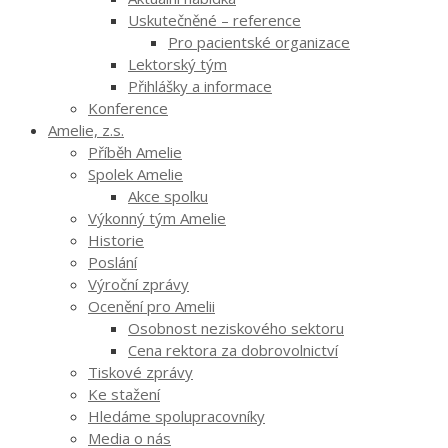
Uskutečněné – reference
Pro pacientské organizace
Lektorský tým
Přihlášky a informace
Konference
Amelie, z.s.
Příběh Amelie
Spolek Amelie
Akce spolku
Výkonný tým Amelie
Historie
Poslání
Výroční zprávy
Ocenění pro Amelii
Osobnost neziskového sektoru
Cena rektora za dobrovolnictví
Tiskové zprávy
Ke stažení
Hledáme spolupracovníky
Media o nás