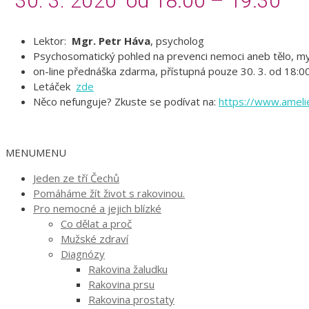
30. 3. 2020 od 18:00 – 19:30
Lektor:
Mgr. Petr Háva
, psycholog
Psychosomatický pohled na prevenci nemoci aneb tělo, mysl,
on-line přednáška zdarma, přístupná pouze 30. 3. od 18:0
Letáček
zde
Něco nefunguje? Zkuste se podívat na:
https://www.amelie
MENU
MENU
Jeden ze tří Čechů
Pomáháme žít život s rakovinou.
Pro nemocné a jejich blízké
Co dělat a proč
Mužské zdraví
Diagnózy
Rakovina žaludku
Rakovina prsu
Rakovina prostaty