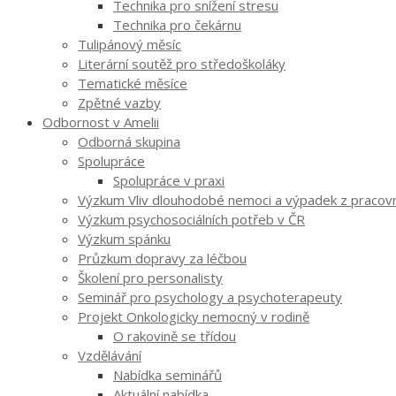
Technika pro snížení stresu
Technika pro čekárnu
Tulipánový měsíc
Literární soutěž pro středoškoláky
Tematické měsíce
Zpětné vazby
Odbornost v Amelii
Odborná skupina
Spolupráce
Spolupráce v praxi
Výzkum Vliv dlouhodobé nemoci a výpadek z pracovníh
Výzkum psychosociálních potřeb v ČR
Výzkum spánku
Průzkum dopravy za léčbou
Školení pro personalisty
Seminář pro psychology a psychoterapeuty
Projekt Onkologicky nemocný v rodině
O rakovině se třídou
Vzdělávání
Nabídka seminářů
Aktuální nabídka