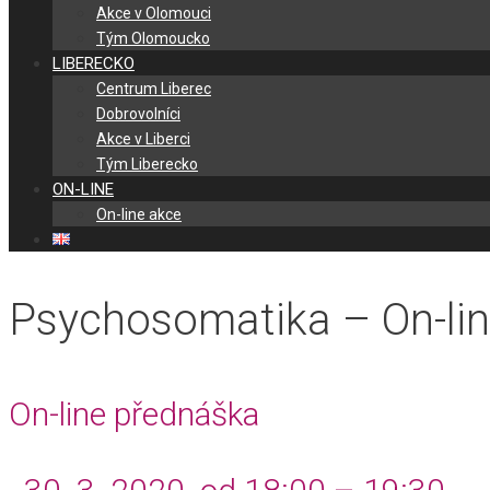
Akce v Olomouci
Tým Olomoucko
LIBERECKO
Centrum Liberec
Dobrovolníci
Akce v Liberci
Tým Liberecko
ON-LINE
On-line akce
Psychosomatika – On-li
On-line přednáška