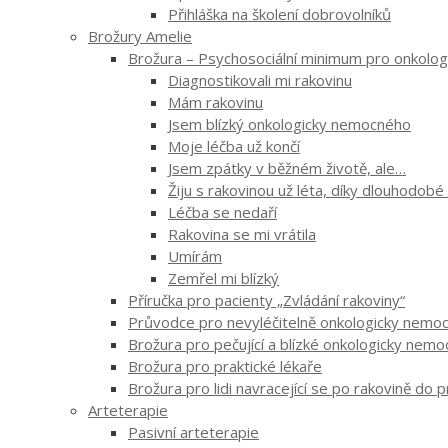
Přihláška na školení dobrovolníků
Brožury Amelie
Brožura – Psychosociální minimum pro onkologi
Diagnostikovali mi rakovinu
Mám rakovinu
Jsem blízký onkologicky nemocného
Moje léčba už končí
Jsem zpátky v běžném životě, ale…
Žiju s rakovinou už léta, díky dlouhodobé
Léčba se nedaří
Rakovina se mi vrátila
Umírám
Zemřel mi blízký
Příručka pro pacienty „Zvládání rakoviny“
Průvodce pro nevyléčitelně onkologicky nemocn
Brožura pro pečující a blízké onkologicky nem
Brožura pro praktické lékaře
Brožura pro lidi navracející se po rakovině do 
Arteterapie
Pasivní arteterapie