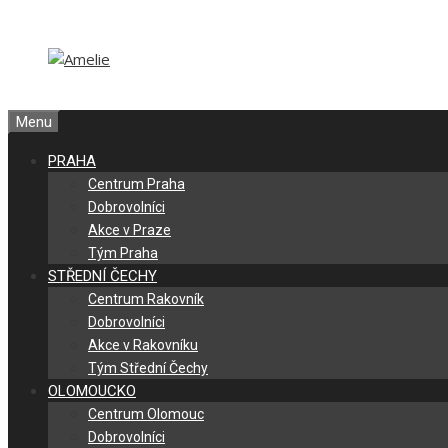
Přeskočit
Přeskočit
na
na
obsah
obsah
Menu
PRAHA
Centrum Praha
Dobrovolníci
Akce v Praze
Tým Praha
STŘEDNÍ ČECHY
Centrum Rakovník
Dobrovolníci
Akce v Rakovníku
Tým Střední Čechy
OLOMOUCKO
Centrum Olomouc
Dobrovolníci