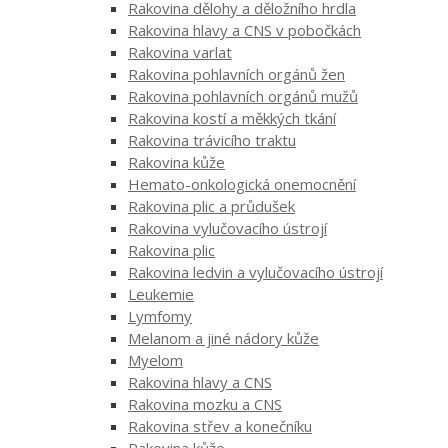
Rakovina dělohy a děložního hrdla
Rakovina hlavy a CNS v pobočkách
Rakovina varlat
Rakovina pohlavních orgánů žen
Rakovina pohlavních orgánů mužů
Rakovina kostí a měkkých tkání
Rakovina trávicího traktu
Rakovina kůže
Hemato-onkologická onemocnění
Rakovina plic a průdušek
Rakovina vylučovacího ústrojí
Rakovina plic
Rakovina ledvin a vylučovacího ústrojí
Leukemie
Lymfomy
Melanom a jiné nádory kůže
Myelom
Rakovina hlavy a CNS
Rakovina mozku a CNS
Rakovina střev a konečníku