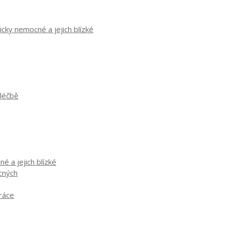
cky nemocné a jejich blízké
 léčbě
é a jejich blízké
ocných
práce