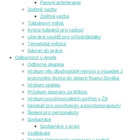
Pasivní arteterapie
Zpětné vazby
Zpětná vazba
Tulipánový měsíc
Kytice tulipánů pro radost
Literární soutěž pro středoškoláky
Tematické měsíce
Návrat do práce
Odbornost v Amelii
Odborná skupina
Výzkum Vliv dlouhodobé nemoci a výpadek z
pracovního života do oblasti financí člověka
Výzkum spánku
Průzkum dopravy za léčbou
Výzkum psychosociálních potřeb v ČR
Seminář pro psychology a psychoterapeuty
Školení pro personalisty
Spolupráce
Spolupráce v praxi
Vzdělávání
Projekt Onkologicky nemocný v rodině