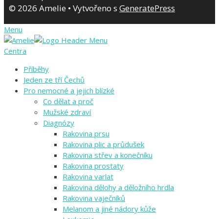
© 2026 Amelie
• Vytvořeno s
GeneratePress
Menu
Centra
Příběhy
Jeden ze tří Čechů
Pro nemocné a jejich blízké
Co dělat a proč
Mužské zdraví
Diagnózy
Rakovina prsu
Rakovina plic a průdušek
Rakovina střev a konečníku
Rakovina prostaty
Rakovina varlat
Rakovina dělohy a děložního hrdla
Rakovina vaječníků
Melanom a jiné nádory kůže