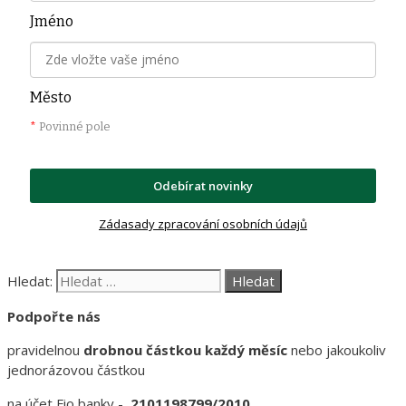
Jméno
Město
*
Povinné pole
Odebírat novinky
Zádasady zpracování osobních údajů
Hledat:
Podpořte nás
pravidelnou
drobnou částkou každý měsíc
nebo jakoukoliv
jednorázovou částkou
na účet Fio banky -
2101198799/2010