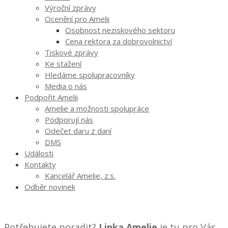
Výroční zprávy
Ocenění pro Amelii
Osobnost neziskového sektoru
Cena rektora za dobrovolnictví
Tiskové zprávy
Ke stažení
Hledáme spolupracovníky
Media o nás
Podpořit Amelii
Amelie a možnosti spolupráce
Podporují nás
Odečet daru z daní
DMS
Události
Kontakty
Kancelář Amelie, z.s.
Odběr novinek
Potřebujete poradit?
Linka Amelie
je tu pro Vás