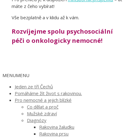
máte z čeho vybírat!
Vše bezplatně a v klidu až k vám.
Rozvíjejme spolu psychosociální
péči o onkologicky nemocné!
MENU
MENU
Jeden ze tří Čechů
Pomáháme žít život s rakovinou.
Pro nemocné a jejich blízké
Co dělat a proč
Mužské zdraví
Diagnózy
Rakovina žaludku
Rakovina prsu