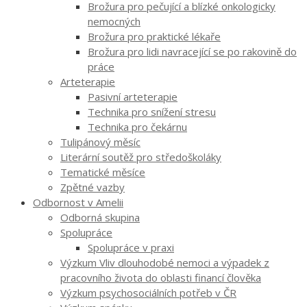
Brožura pro pečující a blízké onkologicky
nemocných
Brožura pro praktické lékaře
Brožura pro lidi navracející se po rakovině do
práce
Arteterapie
Pasivní arteterapie
Technika pro snížení stresu
Technika pro čekárnu
Tulipánový měsíc
Literární soutěž pro středoškoláky
Tematické měsíce
Zpětné vazby
Odbornost v Amelii
Odborná skupina
Spolupráce
Spolupráce v praxi
Výzkum Vliv dlouhodobé nemoci a výpadek z
pracovního života do oblasti financí člověka
Výzkum psychosociálních potřeb v ČR