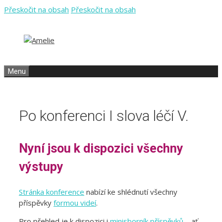
Přeskočit na obsah
Přeskočit na obsah
Menu
Po konferenci I slova léčí V.
Nyní jsou k dispozici všechny
výstupy
Stránka konference
nabízí ke shlédnutí všechny
příspěvky
formou videí
.
Pro přehled je k dispozici i
minisborník příspěvků
– ať