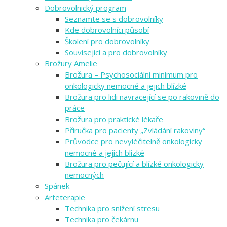
Dobrovolnický program
Seznamte se s dobrovolníky
Kde dobrovolníci působí
Školení pro dobrovolníky
Související a pro dobrovolníky
Brožury Amelie
Brožura – Psychosociální minimum pro
onkologicky nemocné a jejich blízké
Brožura pro lidi navracející se po rakovině do
práce
Brožura pro praktické lékaře
Příručka pro pacienty „Zvládání rakoviny“
Průvodce pro nevyléčitelně onkologicky
nemocné a jejich blízké
Brožura pro pečující a blízké onkologicky
nemocných
Spánek
Arteterapie
Technika pro snížení stresu
Technika pro čekárnu