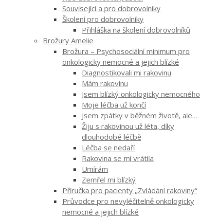
Související a pro dobrovolníky
Školení pro dobrovolníky
Přihláška na školení dobrovolníků
Brožury Amelie
Brožura – Psychosociální minimum pro
onkologicky nemocné a jejich blízké
Diagnostikovali mi rakovinu
Mám rakovinu
Jsem blízký onkologicky nemocného
Moje léčba už končí
Jsem zpátky v běžném životě, ale…
Žiju s rakovinou už léta, díky
dlouhodobé léčbě
Léčba se nedaří
Rakovina se mi vrátila
Umírám
Zemřel mi blízký
Příručka pro pacienty „Zvládání rakoviny“
Průvodce pro nevyléčitelně onkologicky
nemocné a jejich blízké