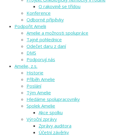
O rakovině se třídou
Konference
Odborné přípěvky
Podpořit Amelii
Amelie a možnosti spolupráce
Tajné pohlednice
Odečet daru z daní
DMS
Podporují nás
Amelie, z.s.
Historie
Příběh Amelie
Poslání
Tým Amelie
Hledáme spolupracovníky
Spolek Amelie
Akce spolku
Výroční zprávy
Zprávy auditora
Účetní závěrky