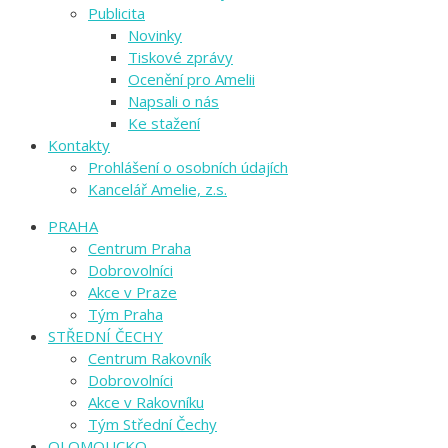
Publicita
Novinky
Tiskové zprávy
Ocenění pro Amelii
Napsali o nás
Ke stažení
Kontakty
Prohlášení o osobních údajích
Kancelář Amelie, z.s.
PRAHA
Centrum Praha
Dobrovolníci
Akce v Praze
Tým Praha
STŘEDNÍ ČECHY
Centrum Rakovník
Dobrovolníci
Akce v Rakovníku
Tým Střední Čechy
OLOMOUCKO