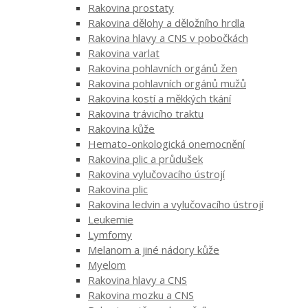
Rakovina prostaty
Rakovina dělohy a děložního hrdla
Rakovina hlavy a CNS v pobočkách
Rakovina varlat
Rakovina pohlavních orgánů žen
Rakovina pohlavních orgánů mužů
Rakovina kostí a měkkých tkání
Rakovina trávicího traktu
Rakovina kůže
Hemato-onkologická onemocnění
Rakovina plic a průdušek
Rakovina vylučovacího ústrojí
Rakovina plic
Rakovina ledvin a vylučovacího ústrojí
Leukemie
Lymfomy
Melanom a jiné nádory kůže
Myelom
Rakovina hlavy a CNS
Rakovina mozku a CNS