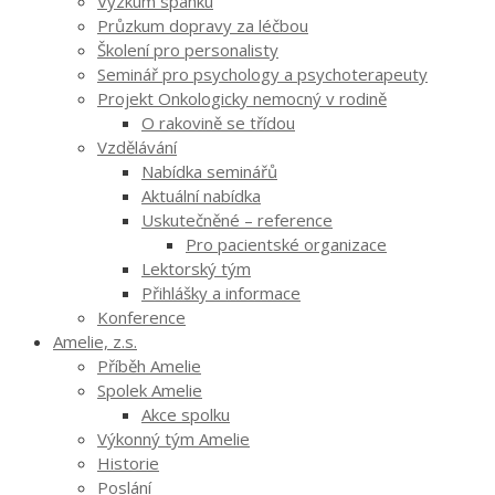
Výzkum spánku
Průzkum dopravy za léčbou
Školení pro personalisty
Seminář pro psychology a psychoterapeuty
Projekt Onkologicky nemocný v rodině
O rakovině se třídou
Vzdělávání
Nabídka seminářů
Aktuální nabídka
Uskutečněné – reference
Pro pacientské organizace
Lektorský tým
Přihlášky a informace
Konference
Amelie, z.s.
Příběh Amelie
Spolek Amelie
Akce spolku
Výkonný tým Amelie
Historie
Poslání