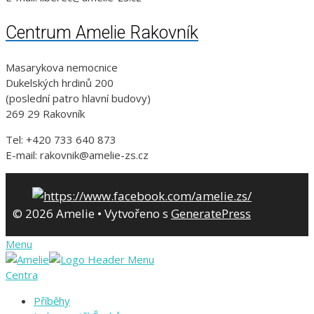
Centrum Amelie Rakovník
Masarykova nemocnice
Dukelských hrdinů 200
(poslední patro hlavní budovy)
269 29 Rakovník
Tel: +420 733 640 873
E-mail: rakovnik@amelie-zs.cz
© 2026 Amelie
• Vytvořeno s
GeneratePress
Menu
Centra
Příběhy