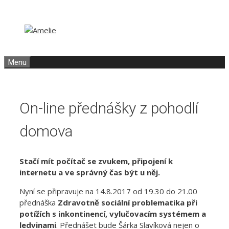
Přeskočit
Přeskočit
na
na
obsah
obsah
Menu
On-line přednášky z pohodlí
domova
Stačí mít počítač se zvukem, připojení k
internetu a ve správný čas být u něj.
Nyní se připravuje na 14.8.2017 od 19.30 do 21.00
přednáška
Zdravotně sociální problematika při
potížích s inkontinencí, vylučovacím systémem a
ledvinami
. Přednášet bude Šárka Slavíková nejen o