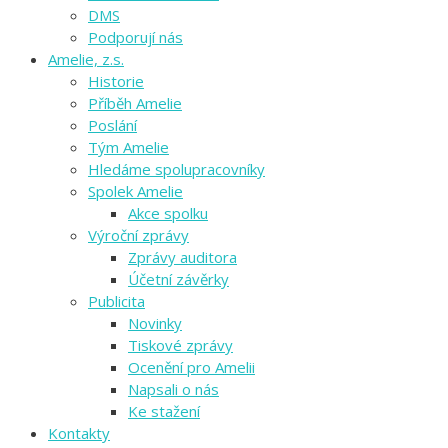
DMS
Podporují nás
Amelie, z.s.
Historie
Příběh Amelie
Poslání
Tým Amelie
Hledáme spolupracovníky
Spolek Amelie
Akce spolku
Výroční zprávy
Zprávy auditora
Účetní závěrky
Publicita
Novinky
Tiskové zprávy
Ocenění pro Amelii
Napsali o nás
Ke stažení
Kontakty