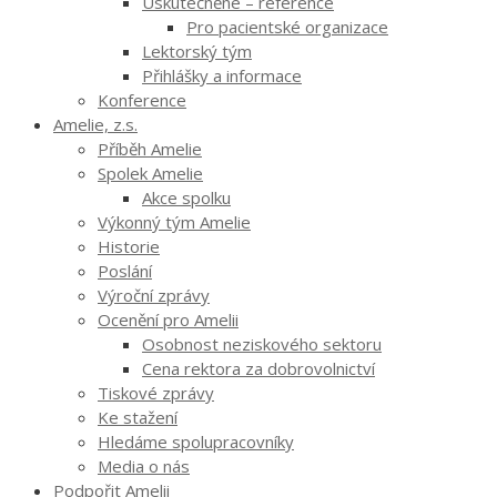
Uskutečněné – reference
Pro pacientské organizace
Lektorský tým
Přihlášky a informace
Konference
Amelie, z.s.
Příběh Amelie
Spolek Amelie
Akce spolku
Výkonný tým Amelie
Historie
Poslání
Výroční zprávy
Ocenění pro Amelii
Osobnost neziskového sektoru
Cena rektora za dobrovolnictví
Tiskové zprávy
Ke stažení
Hledáme spolupracovníky
Media o nás
Podpořit Amelii