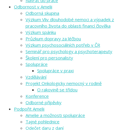
Návrat do práce
Odbornost v Amelii
Odborná skupina
Výzkum Vliv dlouhodobé nemoci a výpadek z
pracovního života do oblasti financí člověka
Výzkum spánku
Průzkum dopravy za léčbou
Výzkum psychosociálních potřeb v ČR
Seminář pro psychology a psychoterapeuty
Školení pro personalisty
Spolupráce
Spolupráce v praxi
Vzdělávání
Projekt Onkologicky nemocný v rodině
O rakovině se třídou
Konference
Odborné přípěvky
Podpořit Amelii
Amelie a možnosti spolupráce
Tajné pohlednice
Odečet daru z daní