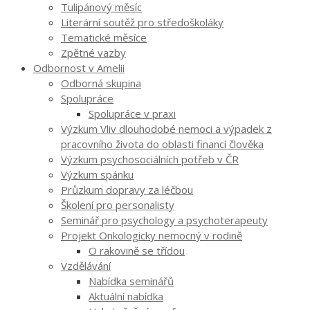
Tulipánový měsíc
Literární soutěž pro středoškoláky
Tematické měsíce
Zpětné vazby
Odbornost v Amelii
Odborná skupina
Spolupráce
Spolupráce v praxi
Výzkum Vliv dlouhodobé nemoci a výpadek z
pracovního života do oblasti financí člověka
Výzkum psychosociálních potřeb v ČR
Výzkum spánku
Průzkum dopravy za léčbou
Školení pro personalisty
Seminář pro psychology a psychoterapeuty
Projekt Onkologicky nemocný v rodině
O rakovině se třídou
Vzdělávání
Nabídka seminářů
Aktuální nabídka