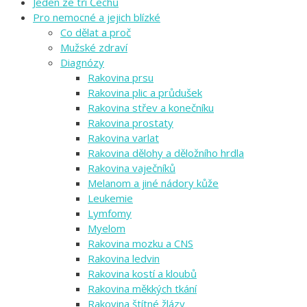
Jeden ze tří Čechů
Pro nemocné a jejich blízké
Co dělat a proč
Mužské zdraví
Diagnózy
Rakovina prsu
Rakovina plic a průdušek
Rakovina střev a konečníku
Rakovina prostaty
Rakovina varlat
Rakovina dělohy a děložního hrdla
Rakovina vaječníků
Melanom a jiné nádory kůže
Leukemie
Lymfomy
Myelom
Rakovina mozku a CNS
Rakovina ledvin
Rakovina kostí a kloubů
Rakovina měkkých tkání
Rakovina štítné žlázy