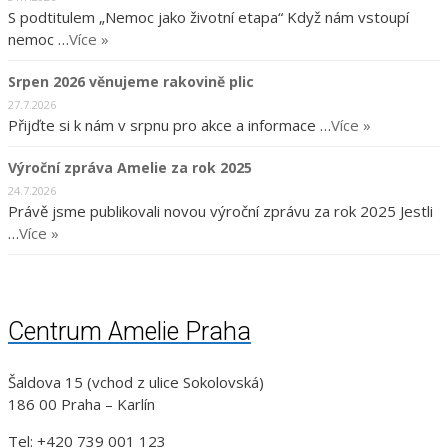
S podtitulem „Nemoc jako životní etapa“ Když nám vstoupí
nemoc …
Více »
Srpen 2026 věnujeme rakovině plic
27.7.2026
Přijďte si k nám v srpnu pro akce a informace …
Více »
Výroční zpráva Amelie za rok 2025
24.7.2026
Právě jsme publikovali novou výroční zprávu za rok 2025 Jestli
…
Více »
Centrum Amelie Praha
Šaldova 15 (vchod z ulice Sokolovská)
186 00 Praha – Karlín
Tel: +420 739 001 123