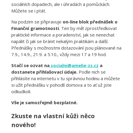
sociálních dopadech, ale i úhradách a pomůckách.
Můžete se i ptát.
Na podzim se připravuje
on-line blok přednášek o
Finanční gramotnosti
. Ten by měl zprostředkovat
praktické informace a poradenství, jak se nenechat
napálit či jak se bránit nekalým praktikám a další.
Přednášky s možnostmi dotazování jsou plánované na
7.9., 14.9., 21.9. a 5.10., vždy mezi 17 a 19 hod.
Stačí se ozvat na
socialni@amelie-zs.cz
a
dostanete přihlašovací údaje.
Podle nich se
přihlásíte na internetu v tu správnou hodinu a můžete
si užít přednášku v pohodlí domova a to ať už jste
odkudkoli.
Vše je samozřejmě bezplatné.
Zkuste na vlastní kůži něco
nového!