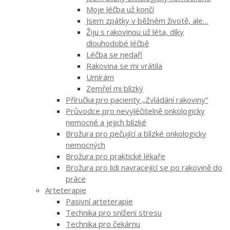
Moje léčba už končí
Jsem zpátky v běžném životě, ale…
Žiju s rakovinou už léta, díky
dlouhodobé léčbě
Léčba se nedaří
Rakovina se mi vrátila
Umírám
Zemřel mi blízký
Příručka pro pacienty „Zvládání rakoviny“
Průvodce pro nevyléčitelně onkologicky
nemocné a jejich blízké
Brožura pro pečující a blízké onkologicky
nemocných
Brožura pro praktické lékaře
Brožura pro lidi navracející se po rakovině do
práce
Arteterapie
Pasivní arteterapie
Technika pro snížení stresu
Technika pro čekárnu