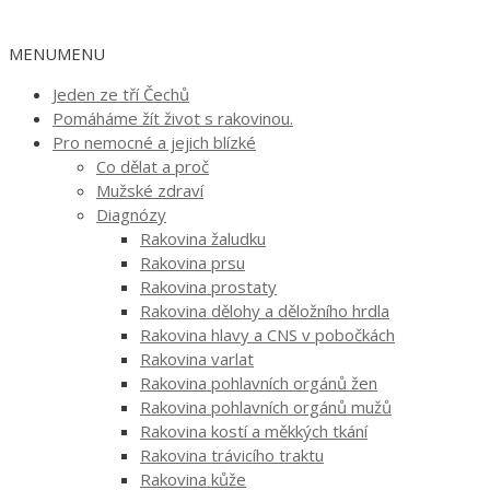
MENU
MENU
Jeden ze tří Čechů
Pomáháme žít život s rakovinou.
Pro nemocné a jejich blízké
Co dělat a proč
Mužské zdraví
Diagnózy
Rakovina žaludku
Rakovina prsu
Rakovina prostaty
Rakovina dělohy a děložního hrdla
Rakovina hlavy a CNS v pobočkách
Rakovina varlat
Rakovina pohlavních orgánů žen
Rakovina pohlavních orgánů mužů
Rakovina kostí a měkkých tkání
Rakovina trávicího traktu
Rakovina kůže