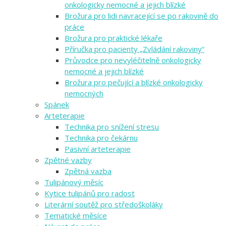
onkologicky nemocné a jejich blízké
Brožura pro lidi navracející se po rakovině do
práce
Brožura pro praktické lékaře
Příručka pro pacienty „Zvládání rakoviny“
Průvodce pro nevyléčitelně onkologicky
nemocné a jejich blízké
Brožura pro pečující a blízké onkologicky
nemocných
Spánek
Arteterapie
Technika pro snížení stresu
Technika pro čekárnu
Pasivní arteterapie
Zpětné vazby
Zpětná vazba
Tulipánový měsíc
Kytice tulipánů pro radost
Literární soutěž pro středoškoláky
Tematické měsíce