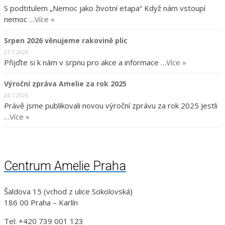
S podtitulem „Nemoc jako životní etapa“ Když nám vstoupí
nemoc …
Více »
Srpen 2026 věnujeme rakovině plic
27.7.2026
Přijďte si k nám v srpnu pro akce a informace …
Více »
Výroční zpráva Amelie za rok 2025
24.7.2026
Právě jsme publikovali novou výroční zprávu za rok 2025 Jestli
…
Více »
Centrum Amelie Praha
Šaldova 15 (vchod z ulice Sokolovská)
186 00 Praha – Karlín
Tel: +420 739 001 123