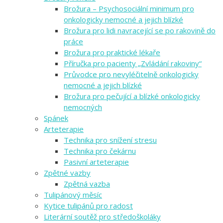
Brožura – Psychosociální minimum pro
onkologicky nemocné a jejich blízké
Brožura pro lidi navracející se po rakovině do
práce
Brožura pro praktické lékaře
Příručka pro pacienty „Zvládání rakoviny“
Průvodce pro nevyléčitelně onkologicky
nemocné a jejich blízké
Brožura pro pečující a blízké onkologicky
nemocných
Spánek
Arteterapie
Technika pro snížení stresu
Technika pro čekárnu
Pasivní arteterapie
Zpětné vazby
Zpětná vazba
Tulipánový měsíc
Kytice tulipánů pro radost
Literární soutěž pro středoškoláky