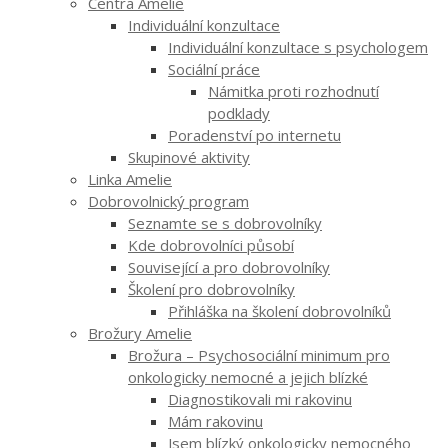
Centra Amelie
Individuální konzultace
Individuální konzultace s psychologem
Sociální práce
Námitka proti rozhodnutí
podklady
Poradenství po internetu
Skupinové aktivity
Linka Amelie
Dobrovolnický program
Seznamte se s dobrovolníky
Kde dobrovolníci působí
Související a pro dobrovolníky
Školení pro dobrovolníky
Přihláška na školení dobrovolníků
Brožury Amelie
Brožura – Psychosociální minimum pro
onkologicky nemocné a jejich blízké
Diagnostikovali mi rakovinu
Mám rakovinu
Jsem blízký onkologicky nemocného