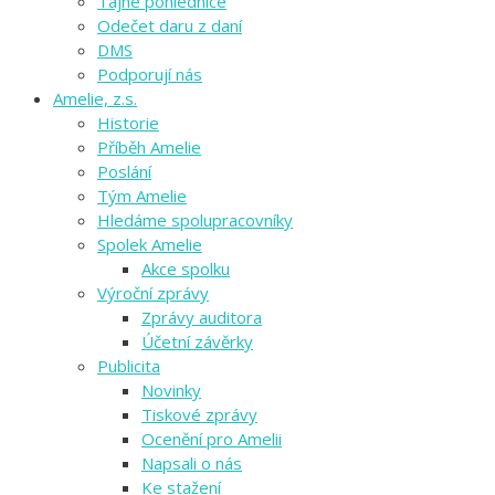
Tajné pohlednice
Odečet daru z daní
DMS
Podporují nás
Amelie, z.s.
Historie
Příběh Amelie
Poslání
Tým Amelie
Hledáme spolupracovníky
Spolek Amelie
Akce spolku
Výroční zprávy
Zprávy auditora
Účetní závěrky
Publicita
Novinky
Tiskové zprávy
Ocenění pro Amelii
Napsali o nás
Ke stažení