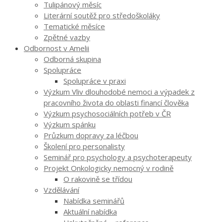
Tulipánový měsíc
Literární soutěž pro středoškoláky
Tematické měsíce
Zpětné vazby
Odbornost v Amelii
Odborná skupina
Spolupráce
Spolupráce v praxi
Výzkum Vliv dlouhodobé nemoci a výpadek z
pracovního života do oblasti financí člověka
Výzkum psychosociálních potřeb v ČR
Výzkum spánku
Průzkum dopravy za léčbou
Školení pro personalisty
Seminář pro psychology a psychoterapeuty
Projekt Onkologicky nemocný v rodině
O rakovině se třídou
Vzdělávání
Nabídka seminářů
Aktuální nabídka