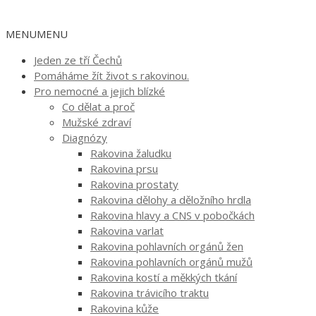
MENU
MENU
Jeden ze tří Čechů
Pomáháme žít život s rakovinou.
Pro nemocné a jejich blízké
Co dělat a proč
Mužské zdraví
Diagnózy
Rakovina žaludku
Rakovina prsu
Rakovina prostaty
Rakovina dělohy a děložního hrdla
Rakovina hlavy a CNS v pobočkách
Rakovina varlat
Rakovina pohlavních orgánů žen
Rakovina pohlavních orgánů mužů
Rakovina kostí a měkkých tkání
Rakovina trávicího traktu
Rakovina kůže