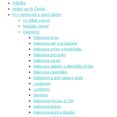
Příběhy
Jeden ze tří Čechů
Pro nemocné a jejich blízké
Co dělat a proč
Mužské zdraví
Diagnózy
Rakovina prsu
Rakovina plic a průdušek
Rakovina střev a konečníku
Rakovina prostaty
Rakovina varlat
Rakovina dělohy a děložního hrdla
Rakovina vaječníků
Melanom a jiné nádory kůže
Leukemie
Lymfomy
Myelom
Rakovina mozku a CNS
Rakovina ledvin
Rakovina kostí a kloubů