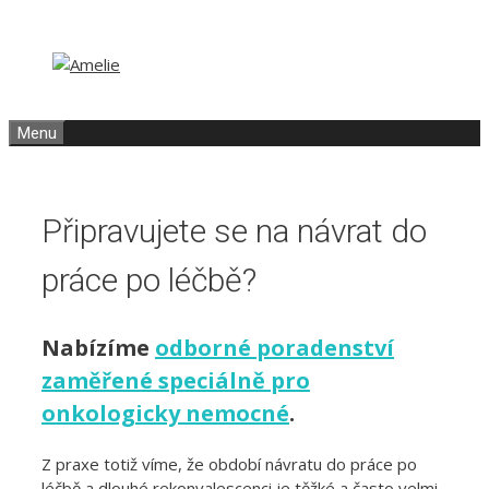
Přeskočit
Přeskočit
na
na
obsah
obsah
Menu
Připravujete se na návrat do
práce po léčbě?
Nabízíme
odborné poradenství
zaměřené speciálně pro
onkologicky nemocné
.
Z praxe totiž víme, že období návratu do práce po
léčbě a dlouhé rekonvalescenci je těžké a často velmi