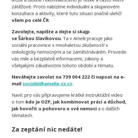
zátěžové. Proto nabízíme individuální a skupinovém
konzultace a aktivity, které tuto situaci značně ulehčí
všem po celé ČR
.
Zavolejte, napište a dejte si skajp
se Šárkou Slavíkovou
. Ta v Amelii pracuje jako
sociální pracovnice s mnohaletou zkušeností s
onkologicky nemocnými a se zaměstnáváním. Provede
vás mile a bezplatně informacemi, zákony a
všelijakými záludnostmi tohoto období a tématu.
Neváhejte zavolat na 739 004 222 či napsat na e-
mail
socialni@amelie-zs.cz
.
Navíc pro vás připravujeme krátké instruktážní video
o tom
kdo je OZP, jak kombinovat práci a důchod,
jak hovořit u pohovoru o své nemoci
a o dalších
tématech.
Za zeptání nic nedáte!