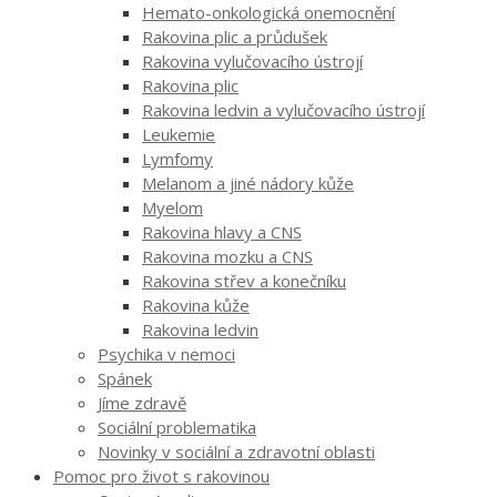
Hemato-onkologická onemocnění
Rakovina plic a průdušek
Rakovina vylučovacího ústrojí
Rakovina plic
Rakovina ledvin a vylučovacího ústrojí
Leukemie
Lymfomy
Melanom a jiné nádory kůže
Myelom
Rakovina hlavy a CNS
Rakovina mozku a CNS
Rakovina střev a konečníku
Rakovina kůže
Rakovina ledvin
Psychika v nemoci
Spánek
Jíme zdravě
Sociální problematika
Novinky v sociální a zdravotní oblasti
Pomoc pro život s rakovinou