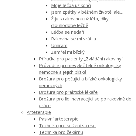
Moje léčba už končí
Jsem zpátky v běžném životě, ale…
Žiju s rakovinou už léta, díky
dlouhodobé léčbě
Léčba se nedaří
Rakovina se mi vrátila
Umírám
Zemřel mi blízký
Příručka pro pacienty „Zvládání rakoviny“
Průvodce pro nevyléčitelně onkologicky
nemocné a jejich blízké
Brožura pro pečující a blízké onkologicky
nemocných
Brožura pro praktické lékaře
Brožura pro lidi navracející se po rakovině do
práce
Arteterapie
Pasivní arteterapie
Technika pro snížení stresu
Technika pro čekárnu