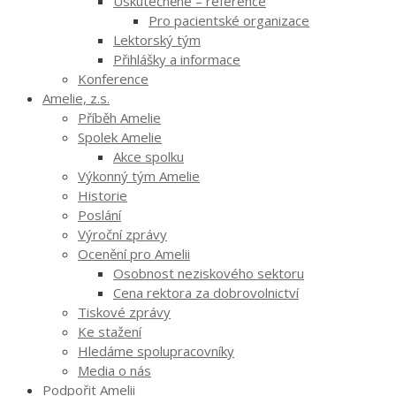
Uskutečněné – reference
Pro pacientské organizace
Lektorský tým
Přihlášky a informace
Konference
Amelie, z.s.
Příběh Amelie
Spolek Amelie
Akce spolku
Výkonný tým Amelie
Historie
Poslání
Výroční zprávy
Ocenění pro Amelii
Osobnost neziskového sektoru
Cena rektora za dobrovolnictví
Tiskové zprávy
Ke stažení
Hledáme spolupracovníky
Media o nás
Podpořit Amelii