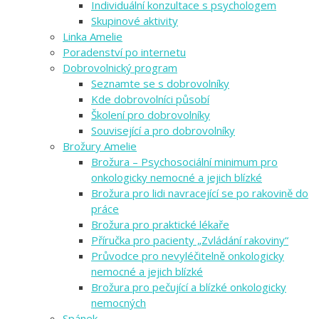
Individuální konzultace s psychologem
Skupinové aktivity
Linka Amelie
Poradenství po internetu
Dobrovolnický program
Seznamte se s dobrovolníky
Kde dobrovolníci působí
Školení pro dobrovolníky
Související a pro dobrovolníky
Brožury Amelie
Brožura – Psychosociální minimum pro
onkologicky nemocné a jejich blízké
Brožura pro lidi navracející se po rakovině do
práce
Brožura pro praktické lékaře
Příručka pro pacienty „Zvládání rakoviny“
Průvodce pro nevyléčitelně onkologicky
nemocné a jejich blízké
Brožura pro pečující a blízké onkologicky
nemocných
Spánek