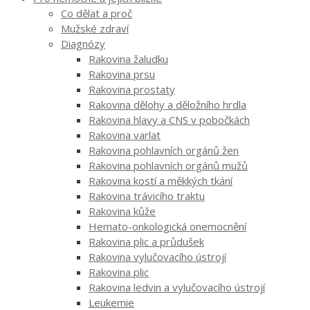
Co dělat a proč
Mužské zdraví
Diagnózy
Rakovina žaludku
Rakovina prsu
Rakovina prostaty
Rakovina dělohy a děložního hrdla
Rakovina hlavy a CNS v pobočkách
Rakovina varlat
Rakovina pohlavních orgánů žen
Rakovina pohlavních orgánů mužů
Rakovina kostí a měkkých tkání
Rakovina trávicího traktu
Rakovina kůže
Hemato-onkologická onemocnění
Rakovina plic a průdušek
Rakovina vylučovacího ústrojí
Rakovina plic
Rakovina ledvin a vylučovacího ústrojí
Leukemie