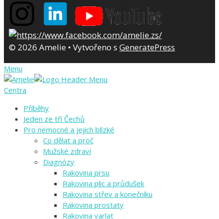
© 2026 Amelie
• Vytvořeno s
GeneratePress
Menu
Centra
Příběhy
Jeden ze tří Čechů
Pro nemocné a jejich blízké
Co dělat a proč
Mužské zdraví
Diagnózy
Rakovina prsu
Rakovina plic a průdušek
Rakovina střev a konečníku
Rakovina prostaty
Rakovina varlat