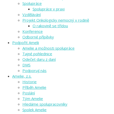
Spolupráce
Spolupráce v praxi
Vzdělávání
Projekt Onkologicky nemocný v rodině
O rakovině se třídou
Konference
Odborné přípěvky
Podpořit Amelii
Amelie a možnosti spolupráce
Tajné pohlednice
Odečet daru z daní
DMS
Podporují nás
Amelie, z.s.
Historie
Příběh Amelie
Poslání
Tým Amelie
Hledáme spolupracovníky
Spolek Amelie