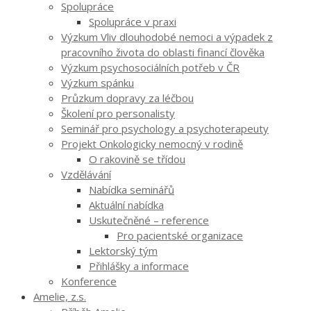
Spolupráce
Spolupráce v praxi
Výzkum Vliv dlouhodobé nemoci a výpadek z
pracovního života do oblasti financí člověka
Výzkum psychosociálních potřeb v ČR
Výzkum spánku
Průzkum dopravy za léčbou
Školení pro personalisty
Seminář pro psychology a psychoterapeuty
Projekt Onkologicky nemocný v rodině
O rakovině se třídou
Vzdělávání
Nabídka seminářů
Aktuální nabídka
Uskutečněné – reference
Pro pacientské organizace
Lektorský tým
Přihlášky a informace
Konference
Amelie, z.s.