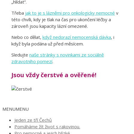
„hlídat“.
Třeba
jak to je s lázněmi pro onkologicky nemocné
v
této chvíli, kdy je tlak na čas pro ukončení léčby a
zároveň jsou kapacity lázní omezené.
Nebo co dělat,
když nedorazí nemocenská dávka
, i
když byla podána už před měsícem.
Sledujte
naše stránky s novinkami ze sociálně
zdravotního pomezí
.
Jsou vždy čerstvé a ověřené!
MENU
MENU
Jeden ze tří Čechů
Pomáháme žít život s rakovinou.
Pro nemocné a jejich blízké