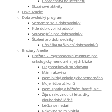
Poradenství po internetu
Skupinové aktivity
Linka Amelie
Dobrovolnický program
Seznamte se s dobrovolníky
Kde dobrovolníci působí
Související a pro dobrovolníky
Školení pro dobrovolníky
Přihláška na školení dobrovolníků
Brožury Amelie
Brožura – Psychosociální minimum pro
onkologicky nemocné a jejich blízké
Diagnostikovali mi rakovinu
Mám rakovinu
Jsem blízký onkologicky nemocného
Moje léčba už končí
Jsem zpátky v běžném životě, ale…
Žiju s rakovinou už léta, díky
dlouhodobé léčbě
Léčba se nedaří
Rakovina se mi vrátila