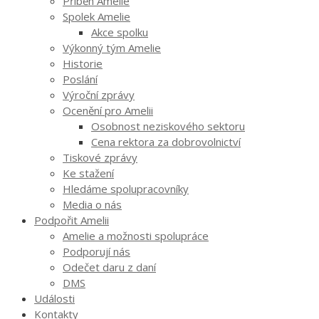
Příběh Amelie
Spolek Amelie
Akce spolku
Výkonný tým Amelie
Historie
Poslání
Výroční zprávy
Ocenění pro Amelii
Osobnost neziskového sektoru
Cena rektora za dobrovolnictví
Tiskové zprávy
Ke stažení
Hledáme spolupracovníky
Media o nás
Podpořit Amelii
Amelie a možnosti spolupráce
Podporují nás
Odečet daru z daní
DMS
Události
Kontakty