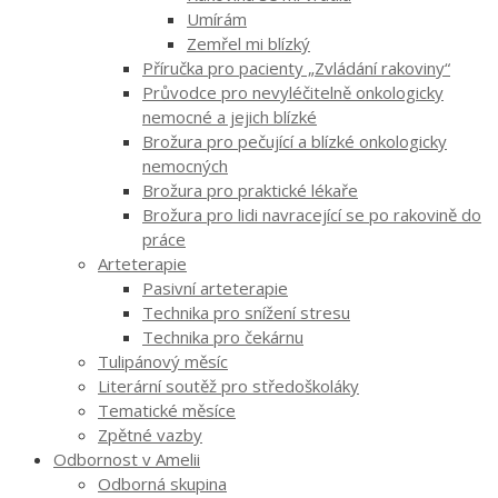
Umírám
Zemřel mi blízký
Příručka pro pacienty „Zvládání rakoviny“
Průvodce pro nevyléčitelně onkologicky
nemocné a jejich blízké
Brožura pro pečující a blízké onkologicky
nemocných
Brožura pro praktické lékaře
Brožura pro lidi navracející se po rakovině do
práce
Arteterapie
Pasivní arteterapie
Technika pro snížení stresu
Technika pro čekárnu
Tulipánový měsíc
Literární soutěž pro středoškoláky
Tematické měsíce
Zpětné vazby
Odbornost v Amelii
Odborná skupina