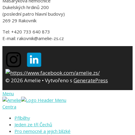
Masarykova nemocnice
Dukelských hrdinů 200
(poslední patro hlavní budovy)
269 29 Rakovník
Tel: +420 733 640 873
E-mail: rakovnik@amelie-zs.cz
© 2026 Amelie
• Vytvořeno s
GeneratePress
Menu
Centra
Příběhy
Jeden ze tří Čechů
Pro nemocné a jejich blízké