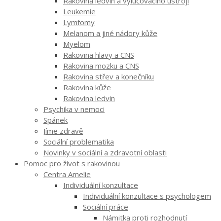
Rakovina ledvin a vylučovacího ústrojí
Leukemie
Lymfomy
Melanom a jiné nádory kůže
Myelom
Rakovina hlavy a CNS
Rakovina mozku a CNS
Rakovina střev a konečníku
Rakovina kůže
Rakovina ledvin
Psychika v nemoci
Spánek
Jíme zdravě
Sociální problematika
Novinky v sociální a zdravotní oblasti
Pomoc pro život s rakovinou
Centra Amelie
Individuální konzultace
Individuální konzultace s psychologem
Sociální práce
Námitka proti rozhodnutí