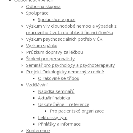
Odborná skupina
Spolupráce
Spolupráce v praxi
Výzkum Vliv dlouhodobé nemoci a výpadek z
pracovního života do oblasti financí člověka
Výzkum psychosociálních potřeb v ČR
Výzkum spánku
Průzkum dopravy za léčbou
Školení pro personalisty
Seminář pro psychology a psychoterapeuty
Projekt Onkologicky nemocný v rodině
O rakovině se třídou
Vzdělávání
Nabídka seminářů
Aktuální nabídka
Uskutečněné – reference
Pro pacientské organizace
Lektorský tým
Přihlášky a informace
Konference