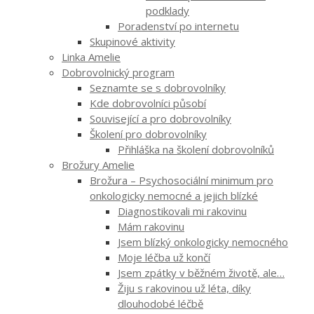
podklady
Poradenství po internetu
Skupinové aktivity
Linka Amelie
Dobrovolnický program
Seznamte se s dobrovolníky
Kde dobrovolníci působí
Související a pro dobrovolníky
Školení pro dobrovolníky
Přihláška na školení dobrovolníků
Brožury Amelie
Brožura – Psychosociální minimum pro
onkologicky nemocné a jejich blízké
Diagnostikovali mi rakovinu
Mám rakovinu
Jsem blízký onkologicky nemocného
Moje léčba už končí
Jsem zpátky v běžném životě, ale…
Žiju s rakovinou už léta, díky
dlouhodobé léčbě