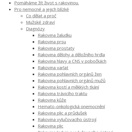
Pomáháme žít život s rakovinou.
Pro nemocné a jejich blízké
Co dělat a proč
Mužské zdraví
Diagnózy
Rakovina žaludku
Rakovina prsu
Rakovina prostaty
Rakovina dělohy a děložního hrdla
Rakovina hlavy a CNS v pobočkách
Rakovina varlat
Rakovina pohlavních orgánů žen
Rakovina pohlavních orgánů mužů
Rakovina kostí a měkkých tkání
Rakovina trávicího traktu
Rakovina kůže
Hemato-onkologická onemocnění
Rakovina plic a průdušek
Rakovina vylučovacího ústrojí
Rakovina plic