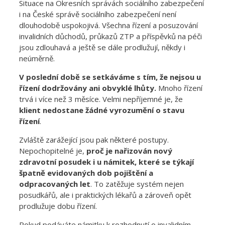
Situace na Okresních správách sociálního zabezpečení
i na České správě sociálního zabezpečení není
dlouhodobě uspokojivá. Všechna řízení a posuzování
invalidních důchodů, průkazů ZTP a příspěvků na péči
jsou zdlouhavá a ještě se dále prodlužují, někdy i
neúměrně.
V poslední době se setkáváme s tím, že nejsou u
řízení dodržovány ani obvyklé lhůty.
Mnoho řízení
trvá i více než 3 měsíce. Velmi nepříjemné je, že
klient nedostane žádné vyrozumění o stavu
řízení
.
Zvláště zarážející jsou pak některé postupy.
Nepochopitelné je,
proč je nařizován nový
zdravotní posudek i u námitek, které se týkají
špatně evidovaných dob pojištění a
odpracovaných let
. To zatěžuje systém nejen
posudkářů, ale i praktických lékařů a zároveň opět
prodlužuje dobu řízení.
Pokud podáváte námitku k rozhodnutí o invalidním