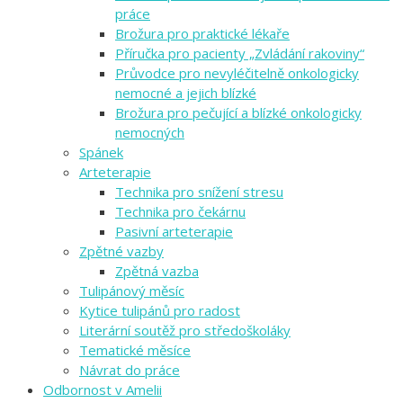
práce
Brožura pro praktické lékaře
Příručka pro pacienty „Zvládání rakoviny“
Průvodce pro nevyléčitelně onkologicky
nemocné a jejich blízké
Brožura pro pečující a blízké onkologicky
nemocných
Spánek
Arteterapie
Technika pro snížení stresu
Technika pro čekárnu
Pasivní arteterapie
Zpětné vazby
Zpětná vazba
Tulipánový měsíc
Kytice tulipánů pro radost
Literární soutěž pro středoškoláky
Tematické měsíce
Návrat do práce
Odbornost v Amelii