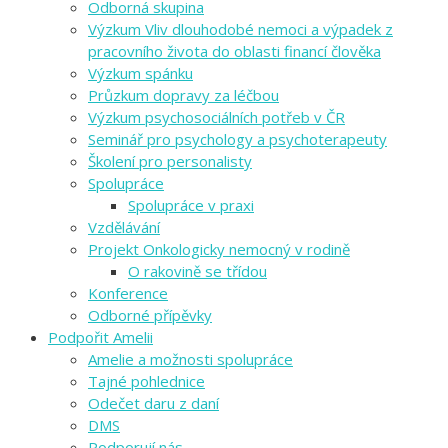
Odborná skupina
Výzkum Vliv dlouhodobé nemoci a výpadek z
pracovního života do oblasti financí člověka
Výzkum spánku
Průzkum dopravy za léčbou
Výzkum psychosociálních potřeb v ČR
Seminář pro psychology a psychoterapeuty
Školení pro personalisty
Spolupráce
Spolupráce v praxi
Vzdělávání
Projekt Onkologicky nemocný v rodině
O rakovině se třídou
Konference
Odborné přípěvky
Podpořit Amelii
Amelie a možnosti spolupráce
Tajné pohlednice
Odečet daru z daní
DMS
Podporují nás