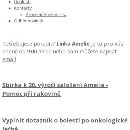
Události
Kontakty
Kancelář Amelie, z.s.
Odběr novinek
Potřebujete poradit?
Linka Amelie
je tu pro Vás
denně od 9:00-15:00 nebo nám můžete napsat
email
Sbírka k 20. výročí založení Amelie
-
Pomoc při rakovině
Vyplnit dotazník o bolesti po onkologické
léčbě