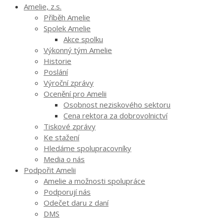
Amelie, z.s.
Příběh Amelie
Spolek Amelie
Akce spolku
Výkonný tým Amelie
Historie
Poslání
Výroční zprávy
Ocenění pro Amelii
Osobnost neziskového sektoru
Cena rektora za dobrovolnictví
Tiskové zprávy
Ke stažení
Hledáme spolupracovníky
Media o nás
Podpořit Amelii
Amelie a možnosti spolupráce
Podporují nás
Odečet daru z daní
DMS