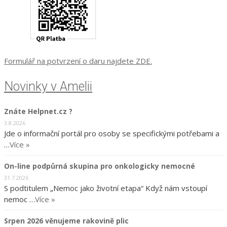
Formulář na potvrzení o daru najdete ZDE.
Novinky v Amelii
Znáte Helpnet.cz ?
3.8.2026
Jde o informační portál pro osoby se specifickými potřebami a
…
Více »
On-line podpůrná skupina pro onkologicky nemocné
31.7.2026
S podtitulem „Nemoc jako životní etapa“ Když nám vstoupí
nemoc …
Více »
Srpen 2026 věnujeme rakovině plic