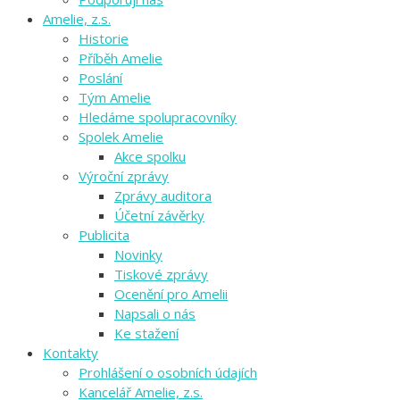
Amelie, z.s.
Historie
Příběh Amelie
Poslání
Tým Amelie
Hledáme spolupracovníky
Spolek Amelie
Akce spolku
Výroční zprávy
Zprávy auditora
Účetní závěrky
Publicita
Novinky
Tiskové zprávy
Ocenění pro Amelii
Napsali o nás
Ke stažení
Kontakty
Prohlášení o osobních údajích
Kancelář Amelie, z.s.