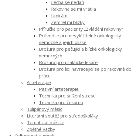
Léčba se nedaří
Rakovina se mi vrátila
Umírám
Zemřel mi blízký
Příručka pro pacienty „Zvládání rakoviny“
Průvodce pro nevyléčitelně onkologicky
nemocné a jejich blízké
Brožura pro pečující a blízké onkologicky
nemocných
Brožura pro praktické lékaře
Brožura pro lidi navracející se po rakovině do
práce
Arteterapie
Pasivní arteterapie
Technika pro snížení stresu
Technika pro čekárnu
Tulipánový měsíc
Literární soutěž pro středoškoláky
Tematické měsíce
Zpětné vazby
Odbornost v Amelii