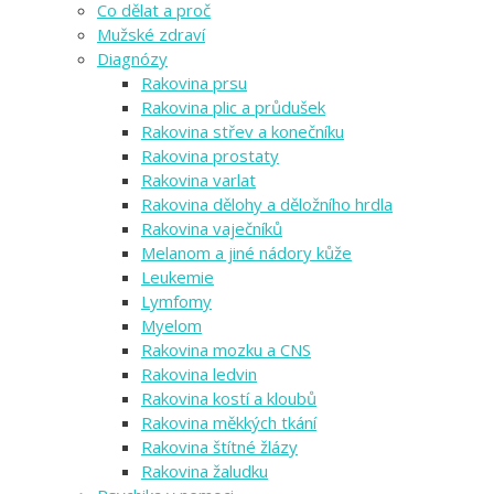
Co dělat a proč
Mužské zdraví
Diagnózy
Rakovina prsu
Rakovina plic a průdušek
Rakovina střev a konečníku
Rakovina prostaty
Rakovina varlat
Rakovina dělohy a děložního hrdla
Rakovina vaječníků
Melanom a jiné nádory kůže
Leukemie
Lymfomy
Myelom
Rakovina mozku a CNS
Rakovina ledvin
Rakovina kostí a kloubů
Rakovina měkkých tkání
Rakovina štítné žlázy
Rakovina žaludku