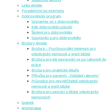
Linka Amelie
Poradenství po internetu
Dobrovolnický program
Seznamte se s dobrovolníky
Kde dobrovolníci působí
Školení pro dobrovolníky
Související a pro dobrovolníky
Brožury Amelie
Brožura – Psychosociální minimum pro
onkologicky nemocné a jejich blízké
Brožura pro lidi navracející se po rakovině do
práce
Brožura pro praktické lékaře
Příručka pro pacienty „Zvládání rakoviny“
Průvodce pro nevyléčitelně onkologicky
nemocné a jejich blízké
Brožura pro pečující a blízké onkologicky
nemocných
Spánek
Arteterapie