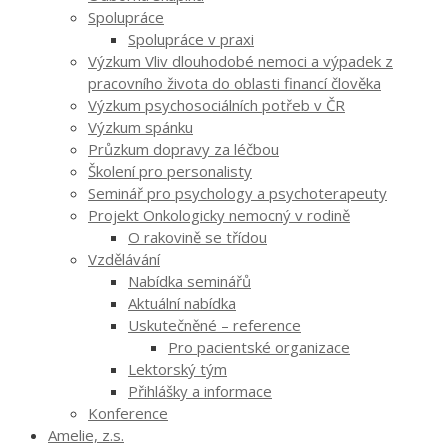
Spolupráce
Spolupráce v praxi
Výzkum Vliv dlouhodobé nemoci a výpadek z
pracovního života do oblasti financí člověka
Výzkum psychosociálních potřeb v ČR
Výzkum spánku
Průzkum dopravy za léčbou
Školení pro personalisty
Seminář pro psychology a psychoterapeuty
Projekt Onkologicky nemocný v rodině
O rakovině se třídou
Vzdělávání
Nabídka seminářů
Aktuální nabídka
Uskutečněné – reference
Pro pacientské organizace
Lektorský tým
Přihlášky a informace
Konference
Amelie, z.s.