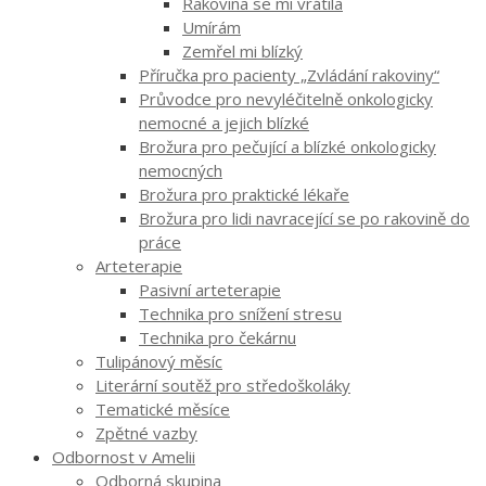
Rakovina se mi vrátila
Umírám
Zemřel mi blízký
Příručka pro pacienty „Zvládání rakoviny“
Průvodce pro nevyléčitelně onkologicky
nemocné a jejich blízké
Brožura pro pečující a blízké onkologicky
nemocných
Brožura pro praktické lékaře
Brožura pro lidi navracející se po rakovině do
práce
Arteterapie
Pasivní arteterapie
Technika pro snížení stresu
Technika pro čekárnu
Tulipánový měsíc
Literární soutěž pro středoškoláky
Tematické měsíce
Zpětné vazby
Odbornost v Amelii
Odborná skupina