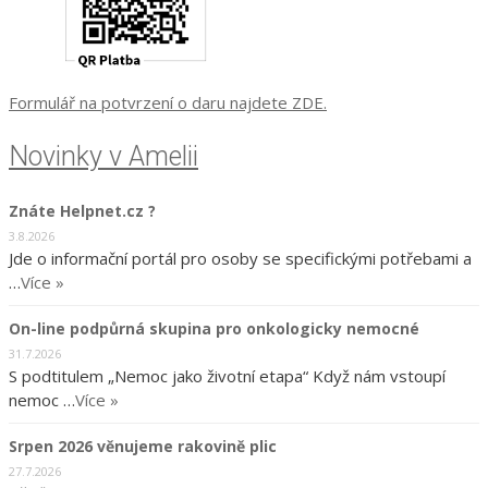
Formulář na potvrzení o daru najdete ZDE.
Novinky v Amelii
Znáte Helpnet.cz ?
3.8.2026
Jde o informační portál pro osoby se specifickými potřebami a
…
Více »
On-line podpůrná skupina pro onkologicky nemocné
31.7.2026
S podtitulem „Nemoc jako životní etapa“ Když nám vstoupí
nemoc …
Více »
Srpen 2026 věnujeme rakovině plic
27.7.2026