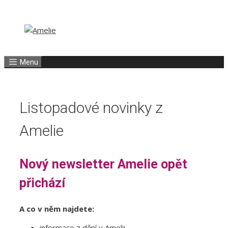
Přeskočit
Přeskočit
na
na
obsah
obsah
Menu
Listopadové novinky z
Amelie
Nový newsletter Amelie opět
přichází
A co v něm najdete:
informace z dění v Amelii