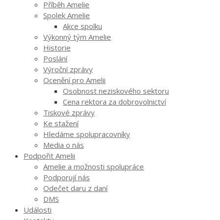
Příběh Amelie
Spolek Amelie
Akce spolku
Výkonný tým Amelie
Historie
Poslání
Výroční zprávy
Ocenění pro Amelii
Osobnost neziskového sektoru
Cena rektora za dobrovolnictví
Tiskové zprávy
Ke stažení
Hledáme spolupracovníky
Media o nás
Podpořit Amelii
Amelie a možnosti spolupráce
Podporují nás
Odečet daru z daní
DMS
Události