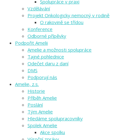
Spolupráce v praxi
Vzdělávání
Projekt Onkologicky nemocný v rodině
O rakovině se třídou
Konference
Odborné přípěvky
Podpořit Amelii
Amelie a možnosti spolupráce
Tajné pohlednice
Odečet daru z daní
DMS
Podporují nás
Amelie, z.s.
Historie
Příběh Amelie
Poslání
Tým Amelie
Hledáme spolupracovníky
Spolek Amelie
Akce spolku
Výroční zprávy