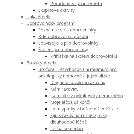
Poradenství po internetu
Skupinové aktivity
Linka Amelie
Dobrovolnický program
Seznamte se s dobrovolníky
Kde dobrovolníci působí
Související a pro dobrovolníky
Školení pro dobrovolníky
Přihláška na školení dobrovolníků
Brožury Amelie
Brožura – Psychosociální minimum pro
onkologicky nemocné a jejich blízké
Diagnostikovali mi rakovinu
Mám rakovinu
Jsem blízký onkologicky nemocného
Moje léčba už končí
Jsem zpátky v běžném životě, ale…
Žiju s rakovinou už léta, díky
dlouhodobé léčbě
Léčba se nedaří