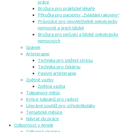
práce
Brožura pro praktické lékaře
Příručka pro pacienty „Zvládání rakoviny“
Průvodce pro nevyléčitelně onkologicky
nemocné a jejich blízké
Brožura pro pečující a blízké onkologicky
nemocných
Spánek
Arteterapie
Technika pro snížení stresu
Technika pro čekárnu
Pasivní arteterapie
Zpětné vazby
Zpětná vazba
Tulipánový měsíc
Kytice tulipánů pro radost
Literární soutěž pro středoškoláky
Tematické měsíce
Návrat do práce
Odbornost v Amelii
Odborná skupina