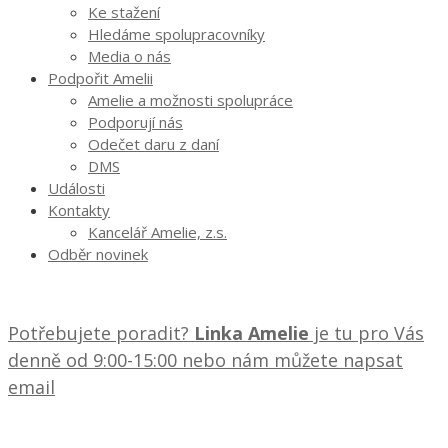
Ke stažení
Hledáme spolupracovníky
Media o nás
Podpořit Amelii
Amelie a možnosti spolupráce
Podporují nás
Odečet daru z daní
DMS
Události
Kontakty
Kancelář Amelie, z.s.
Odběr novinek
Potřebujete poradit?
Linka Amelie
je tu pro Vás
denně od 9:00-15:00 nebo nám můžete napsat
email