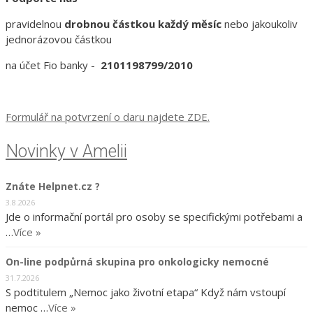
pravidelnou
drobnou částkou každý měsíc
nebo jakoukoliv
jednorázovou částkou
na účet Fio banky -
2101198799/2010
Formulář na potvrzení o daru najdete ZDE.
Novinky v Amelii
Znáte Helpnet.cz ?
3.8.2026
Jde o informační portál pro osoby se specifickými potřebami a
…
Více »
On-line podpůrná skupina pro onkologicky nemocné
31.7.2026
S podtitulem „Nemoc jako životní etapa“ Když nám vstoupí
nemoc …
Více »