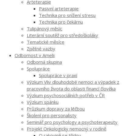
Arteterapie
Pasivní arteterapie
Technika pro snížení stresu
Technika pro čekárnu
Tulipánový měsíc
Literární soutěž pro středoškoláky
Tematické měsíce
Zpětné vazby
Odbornost v Amelii
Odborná skupina
Spolupráce
Spolupráce v praxi
Výzkum Vliv dlouhodobé nemoci a výpadek z
pracovního života do oblasti financí člověka
Výzkum psychosociálních potřeb v ČR
Výzkum spánku
Průzkum dopravy za léčbou
Školení pro personalisty
Seminář pro psychology a psychoterapeuty
Projekt Onkologicky nemocný v rodině
O rakovině se třídou