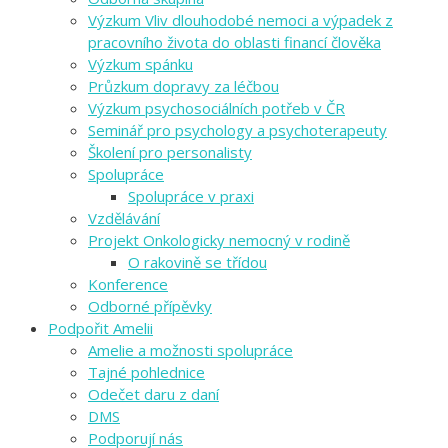
Výzkum Vliv dlouhodobé nemoci a výpadek z
pracovního života do oblasti financí člověka
Výzkum spánku
Průzkum dopravy za léčbou
Výzkum psychosociálních potřeb v ČR
Seminář pro psychology a psychoterapeuty
Školení pro personalisty
Spolupráce
Spolupráce v praxi
Vzdělávání
Projekt Onkologicky nemocný v rodině
O rakovině se třídou
Konference
Odborné přípěvky
Podpořit Amelii
Amelie a možnosti spolupráce
Tajné pohlednice
Odečet daru z daní
DMS
Podporují nás