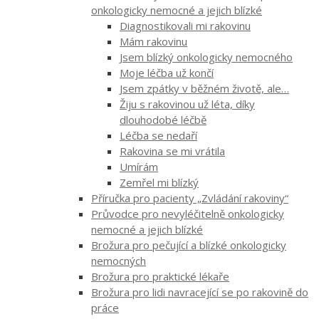
onkologicky nemocné a jejich blízké
Diagnostikovali mi rakovinu
Mám rakovinu
Jsem blízký onkologicky nemocného
Moje léčba už končí
Jsem zpátky v běžném životě, ale…
Žiju s rakovinou už léta, díky
dlouhodobé léčbě
Léčba se nedaří
Rakovina se mi vrátila
Umírám
Zemřel mi blízký
Příručka pro pacienty „Zvládání rakoviny“
Průvodce pro nevyléčitelně onkologicky
nemocné a jejich blízké
Brožura pro pečující a blízké onkologicky
nemocných
Brožura pro praktické lékaře
Brožura pro lidi navracející se po rakovině do
práce