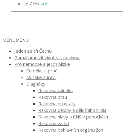
Letáček
zde
MENU
MENU
Jeden ze tří Čechů
Pomáháme žít život s rakovinou.
Pro nemocné a jejich blízké
Co dělat a proč
Mužské zdraví
Diagnózy
Rakovina žaludku
Rakovina prsu
Rakovina prostaty
Rakovina dělohy a děložního hrdla
Rakovina hlavy a CNS v pobočkách
Rakovina varlat
Rakovina pohlavních orgánů žen