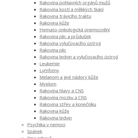
Rakovina pohlavních orgánů mužů
Rakovina kostí a měkkých tkání
Rakovina trávicího traktu
Rakovina kůže
Hemato-onkologická onemocnění
Rakovina plic a průdušek
Rakovina vylučovacího ústrojí
Rakovina plic
Rakovina ledvin a vylučovacího ústrojí
Leukemie
Lymfomy
Melanom a jiné nádory kůže
Myelom
Rakovina hlavy a CNS
Rakovina mozku a CNS
Rakovina střev a konečníku
Rakovina kůže
Rakovina ledvin
Psychika v nemoci
Spánek
Jíme zdravě