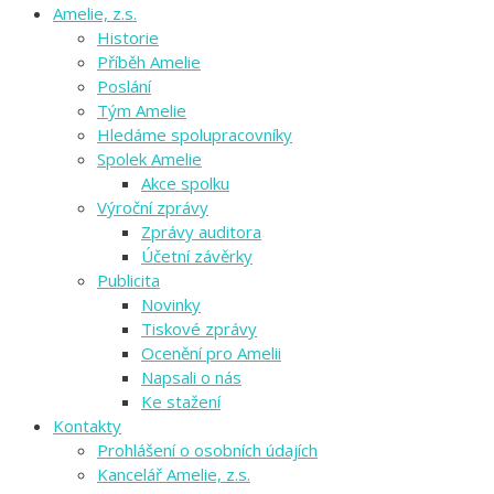
Amelie, z.s.
Historie
Příběh Amelie
Poslání
Tým Amelie
Hledáme spolupracovníky
Spolek Amelie
Akce spolku
Výroční zprávy
Zprávy auditora
Účetní závěrky
Publicita
Novinky
Tiskové zprávy
Ocenění pro Amelii
Napsali o nás
Ke stažení
Kontakty
Prohlášení o osobních údajích
Kancelář Amelie, z.s.