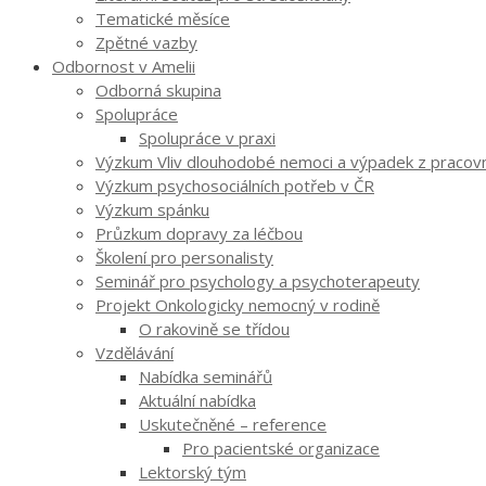
Tematické měsíce
Zpětné vazby
Odbornost v Amelii
Odborná skupina
Spolupráce
Spolupráce v praxi
Výzkum Vliv dlouhodobé nemoci a výpadek z pracovníh
Výzkum psychosociálních potřeb v ČR
Výzkum spánku
Průzkum dopravy za léčbou
Školení pro personalisty
Seminář pro psychology a psychoterapeuty
Projekt Onkologicky nemocný v rodině
O rakovině se třídou
Vzdělávání
Nabídka seminářů
Aktuální nabídka
Uskutečněné – reference
Pro pacientské organizace
Lektorský tým