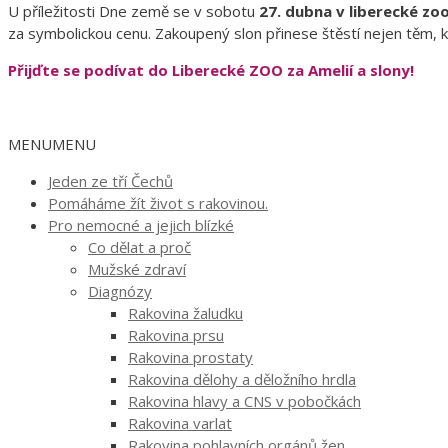
U příležitosti Dne země se v sobotu
27. dubna v liberecké zo
za symbolickou cenu. Zakoupený slon přinese štěstí nejen těm, k
Přijďte se podívat do Liberecké ZOO za Amelií a slony!
MENU
MENU
Jeden ze tří Čechů
Pomáháme žít život s rakovinou.
Pro nemocné a jejich blízké
Co dělat a proč
Mužské zdraví
Diagnózy
Rakovina žaludku
Rakovina prsu
Rakovina prostaty
Rakovina dělohy a děložního hrdla
Rakovina hlavy a CNS v pobočkách
Rakovina varlat
Rakovina pohlavních orgánů žen