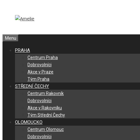
Přeskočit
Přeskočit
na
na
obsah
obsah
Menu
PRAHA
Centrum Praha
Dobrovolníci
Akce v Praze
Tým Praha
STŘEDNÍ ČECHY
Centrum Rakovník
Dobrovolníci
Akce v Rakovníku
Tým Střední Čechy
OLOMOUCKO
Centrum Olomouc
Dobrovolníci