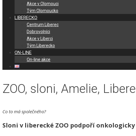
Akce v Olomouci
Tým Olomoucko
LIBERECKO
Centrum Liberec
Dobrovolníci
Akce v Liberci
Tým Liberecko
ON-LINE
On-line akce
ZOO, sloni, Amelie, Liber
Co to má společného?
Sloni v liberecké ZOO podpoří onkologick