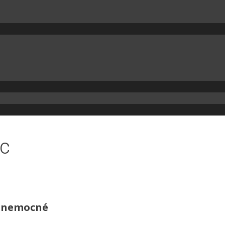
ec
y nemocné