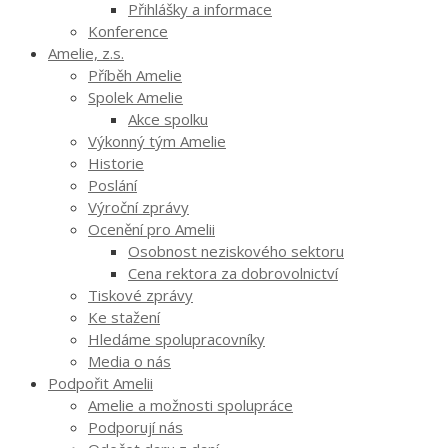
Přihlášky a informace
Konference
Amelie, z.s.
Příběh Amelie
Spolek Amelie
Akce spolku
Výkonný tým Amelie
Historie
Poslání
Výroční zprávy
Ocenění pro Amelii
Osobnost neziskového sektoru
Cena rektora za dobrovolnictví
Tiskové zprávy
Ke stažení
Hledáme spolupracovníky
Media o nás
Podpořit Amelii
Amelie a možnosti spolupráce
Podporují nás