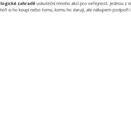
ologické zahradě
uskuteční mnoho akcí pro veřejnost. Jednou z n
teří si ho koupí nebo tomu, komu ho darují, ale nákupem podpoří i