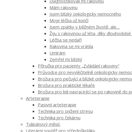
Diagnostikovali mi rakovinu
Mám rakovinu
Jsem blízký onkologicky nemocného
Moje léčba už končí
Jsem zpátky v běžném životě, ale…
Žiju s rakovinou už léta, díky dlouhodobé
Léčba se nedaří
Rakovina se mi vrátila
Umírám
Zemřel mi blízký
Příručka pro pacienty „Zvládání rakoviny“
Průvodce pro nevyléčitelně onkologicky nemocn
Brožura pro pečující a blízké onkologicky nem
Brožura pro praktické lékaře
Brožura pro lidi navracející se po rakovině do 
Arteterapie
Pasivní arteterapie
Technika pro snížení stresu
Technika pro čekárnu
Tulipánový měsíc
Literární soutěž pro středoškoláky