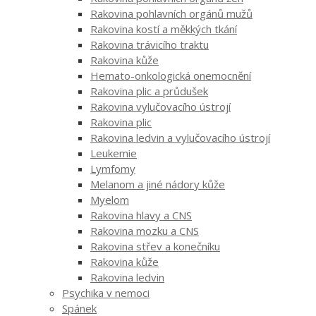
Rakovina pohlavních orgánů mužů
Rakovina kostí a měkkých tkání
Rakovina trávicího traktu
Rakovina kůže
Hemato-onkologická onemocnění
Rakovina plic a průdušek
Rakovina vylučovacího ústrojí
Rakovina plic
Rakovina ledvin a vylučovacího ústrojí
Leukemie
Lymfomy
Melanom a jiné nádory kůže
Myelom
Rakovina hlavy a CNS
Rakovina mozku a CNS
Rakovina střev a konečníku
Rakovina kůže
Rakovina ledvin
Psychika v nemoci
Spánek