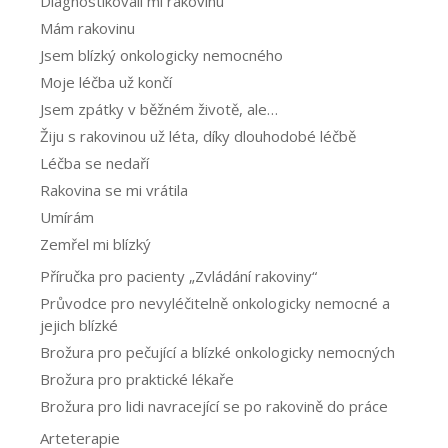
Diagnostikovali mi rakovinu
Mám rakovinu
Jsem blízký onkologicky nemocného
Moje léčba už končí
Jsem zpátky v běžném životě, ale…
Žiju s rakovinou už léta, díky dlouhodobé léčbě
Léčba se nedaří
Rakovina se mi vrátila
Umírám
Zemřel mi blízký
Příručka pro pacienty „Zvládání rakoviny“
Průvodce pro nevyléčitelně onkologicky nemocné a
jejich blízké
Brožura pro pečující a blízké onkologicky nemocných
Brožura pro praktické lékaře
Brožura pro lidi navracející se po rakovině do práce
Arteterapie