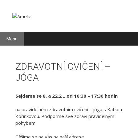
Přeskočit
Přeskočit
na
na
obsah
obsah
Menu
ZDRAVOTNÍ CVIČENÍ –
JÓGA
Sejdeme se 8. a 22.2 ., od 16:30 – 17:30 hodin
na pravidelném zdravotním cvičení – jóga s Katkou
Kořínkovou. Podpořme své zdraví pravidelným
pohybem.
Těšíme se na Vás na naší adrese