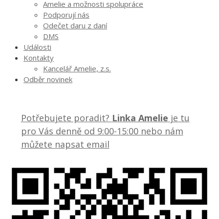
Amelie a možnosti spolupráce
Podporují nás
Odečet daru z daní
DMS
Události
Kontakty
Kancelář Amelie, z.s.
Odběr novinek
Potřebujete poradit?
Linka Amelie
je tu
pro Vás denně od 9:00-15:00 nebo nám
můžete napsat email