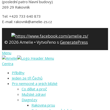
(poslední patro hlavní budovy)
269 29 Rakovník
Tel: +420 733 640 873
E-mail: rakovnik@amelie-zs.cz
© 2026 Amelie
• Vytvořeno s
GeneratePress
Menu
Centra
Příběhy
Jeden ze tří Čechů
Pro nemocné a jejich blízké
Co dělat a proč
Mužské zdraví
Diagnózy
Rakovina prsu