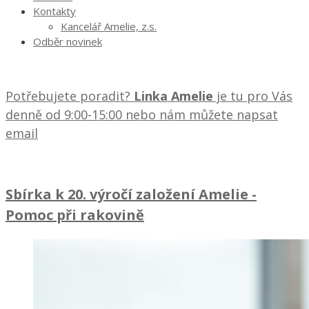
Kontakty
Kancelář Amelie, z.s.
Odběr novinek
Potřebujete poradit?
Linka Amelie
je tu pro Vás
denně od 9:00-15:00 nebo nám můžete napsat
email
Sbírka k 20. výročí založení Amelie
-
Pomoc při rakovině