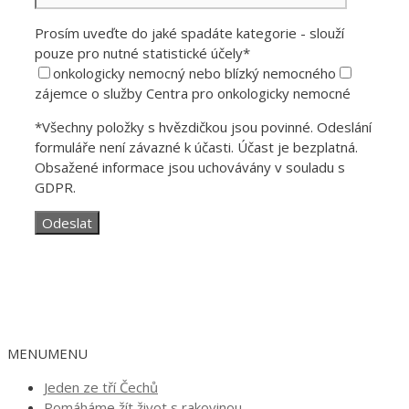
Prosím uveďte do jaké spadáte kategorie - slouží
pouze pro nutné statistické účely*
onkologicky nemocný nebo blízký nemocného
zájemce o služby Centra pro onkologicky nemocné
*Všechny položky s hvězdičkou jsou povinné. Odeslání
formuláře není závazné k účasti. Účast je bezplatná.
Obsažené informace jsou uchovávány v souladu s
GDPR.
MENU
MENU
Jeden ze tří Čechů
Pomáháme žít život s rakovinou.