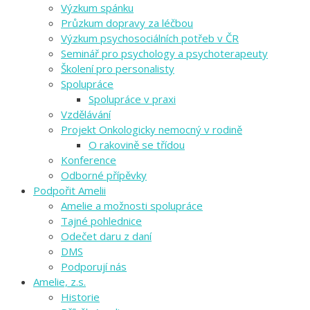
Výzkum spánku
Průzkum dopravy za léčbou
Výzkum psychosociálních potřeb v ČR
Seminář pro psychology a psychoterapeuty
Školení pro personalisty
Spolupráce
Spolupráce v praxi
Vzdělávání
Projekt Onkologicky nemocný v rodině
O rakovině se třídou
Konference
Odborné přípěvky
Podpořit Amelii
Amelie a možnosti spolupráce
Tajné pohlednice
Odečet daru z daní
DMS
Podporují nás
Amelie, z.s.
Historie