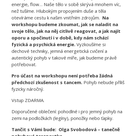
energie, flow… Naše tělo v sobě skrývá mnohem víc,
než tušíme. Hlubokým propojením duše a těla
otevíráme cestu k našim vnitřním zdrojům.
Na
workshopu budeme zkoumat, jak se naladit na
svoje tělo, jak na něj citlivě reagovat, a jak najít
oporu a spočinutí i v době, kdy nám schází
fyzická a psychická energie.
Vyzkoušíme si
dechové techniky, jemná energetická cvičení a
autentický pohyb v takové míře, jak budeme právě
potřebovat.
Pro účast na workshopu není potřeba žádná
předchozí zkušenost s tancem.
Pohyb nebude příliš
fyzicky náročný.
Vstup ZDARMA.
Doporučené oblečení: pohodlné i pro jemný pohyb na
zemi na podložkách (legíny), ponožky nebo ťapky.
Tančit s Vámi bude: Olga Svobodová – tanečně
pohybová terapeutka