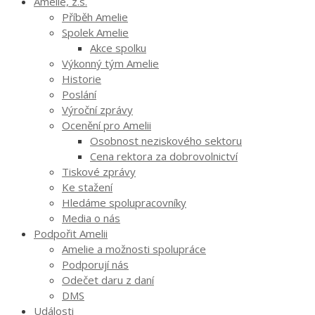
Amelie, z.s.
Příběh Amelie
Spolek Amelie
Akce spolku
Výkonný tým Amelie
Historie
Poslání
Výroční zprávy
Ocenění pro Amelii
Osobnost neziskového sektoru
Cena rektora za dobrovolnictví
Tiskové zprávy
Ke stažení
Hledáme spolupracovníky
Media o nás
Podpořit Amelii
Amelie a možnosti spolupráce
Podporují nás
Odečet daru z daní
DMS
Události