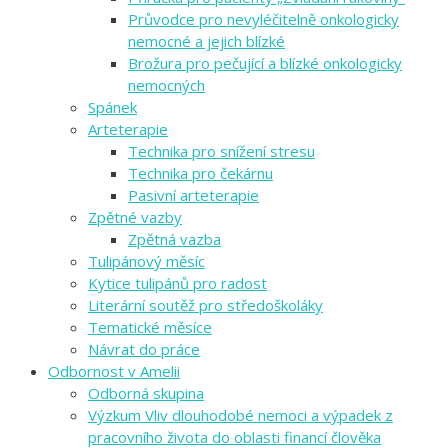
Průvodce pro nevyléčitelně onkologicky
nemocné a jejich blízké
Brožura pro pečující a blízké onkologicky
nemocných
Spánek
Arteterapie
Technika pro snížení stresu
Technika pro čekárnu
Pasivní arteterapie
Zpětné vazby
Zpětná vazba
Tulipánový měsíc
Kytice tulipánů pro radost
Literární soutěž pro středoškoláky
Tematické měsíce
Návrat do práce
Odbornost v Amelii
Odborná skupina
Výzkum Vliv dlouhodobé nemoci a výpadek z
pracovního života do oblasti financí člověka