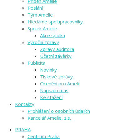
Příběh Amelie
Poslání
Tým Amelie
Hledáme spolupracovníky
Spolek Amelie
Akce spolku
Výroční zprávy
Zprávy auditora
Účetní závěrky
Publicita
Novinky
Tiskové zprávy
Ocenění pro Amelii
Napsali o nás
Ke stažení
Kontakty
Prohlášení o osobních údajích
Kancelář Amelie, z.s.
PRAHA
Centrum Praha