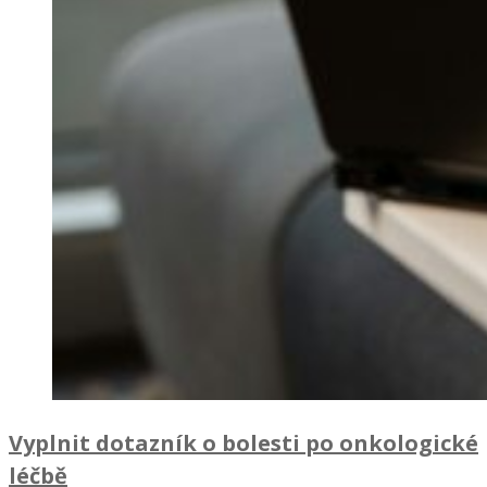
Vyplnit dotazník o bolesti po onkologické
léčbě