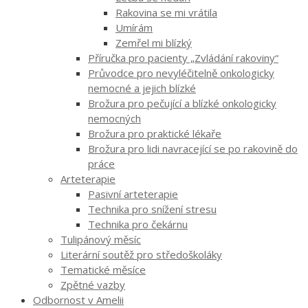
Rakovina se mi vrátila
Umírám
Zemřel mi blízký
Příručka pro pacienty „Zvládání rakoviny“
Průvodce pro nevyléčitelně onkologicky
nemocné a jejich blízké
Brožura pro pečující a blízké onkologicky
nemocných
Brožura pro praktické lékaře
Brožura pro lidi navracející se po rakovině do
práce
Arteterapie
Pasivní arteterapie
Technika pro snížení stresu
Technika pro čekárnu
Tulipánový měsíc
Literární soutěž pro středoškoláky
Tematické měsíce
Zpětné vazby
Odbornost v Amelii