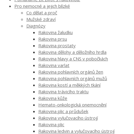
Pro nemocné a jejich blízké
Co dělat a proč
Mužské zdraví
Diagnózy
Rakovina žaludku
Rakovina prsu
Rakovina prostaty
Rakovina dělohy a děložního hrdla
Rakovina hlavy a CNS v pobočkách
Rakovina varlat
Rakovina pohlavních orgánů žen
Rakovina pohlavních orgánů mužů
Rakovina kostí a měkkých tkání
Rakovina trávicího traktu
Rakovina kůže
Hemato-onkologická onemocnění
Rakovina plic a průdušek
Rakovina vylučovacího ústrojí
Rakovina plic
Rakovina ledvin a vylučovacího ústrojí