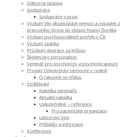
Odborná skupina
Spolupráce
Spolupráce v praxi
Výzkum Vliv dlouhodobé nemoci a výpadek z
pracovního života do oblasti financí člověka
Výzkum psychosociálních potřeb v ČR
Výzkum spánku
Průzkum dopravy za léčbou
Školení pro personalisty
Seminář pro psychology a psychoterapeuty
Projekt Onkologicky nemocný v rodině
O rakovině se třídou
Vzdělávání
Nabídka seminářů
Aktuální nabídka
Uskutečněné – reference
Pro pacientské organizace
Lektorský tým
Přihlášky a informace
Konference