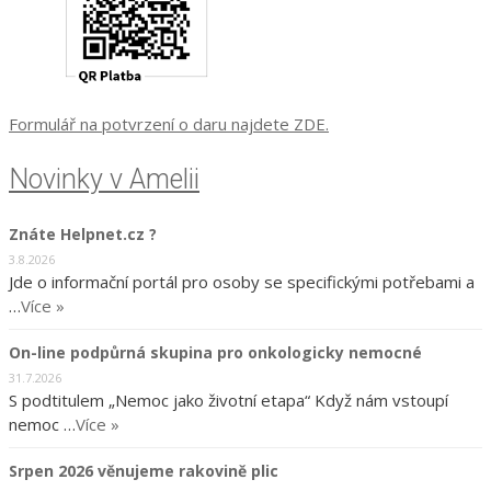
Formulář na potvrzení o daru najdete ZDE.
Novinky v Amelii
Znáte Helpnet.cz ?
3.8.2026
Jde o informační portál pro osoby se specifickými potřebami a
…
Více »
On-line podpůrná skupina pro onkologicky nemocné
31.7.2026
S podtitulem „Nemoc jako životní etapa“ Když nám vstoupí
nemoc …
Více »
Srpen 2026 věnujeme rakovině plic