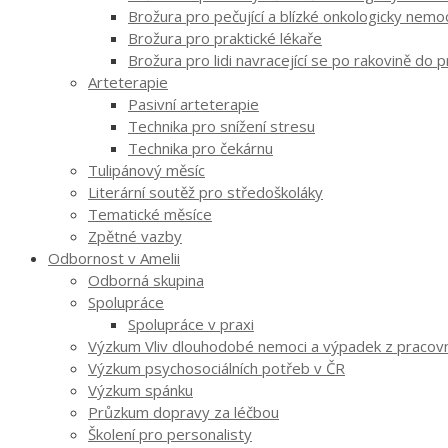
Brožura pro pečující a blízké onkologicky nem
Brožura pro praktické lékaře
Brožura pro lidi navracející se po rakovině do 
Arteterapie
Pasivní arteterapie
Technika pro snížení stresu
Technika pro čekárnu
Tulipánový měsíc
Literární soutěž pro středoškoláky
Tematické měsíce
Zpětné vazby
Odbornost v Amelii
Odborná skupina
Spolupráce
Spolupráce v praxi
Výzkum Vliv dlouhodobé nemoci a výpadek z pracovníh
Výzkum psychosociálních potřeb v ČR
Výzkum spánku
Průzkum dopravy za léčbou
Školení pro personalisty