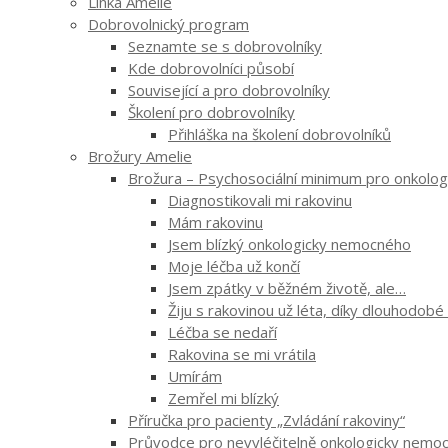
Linka Amelie
Dobrovolnický program
Seznamte se s dobrovolníky
Kde dobrovolníci působí
Související a pro dobrovolníky
Školení pro dobrovolníky
Přihláška na školení dobrovolníků
Brožury Amelie
Brožura – Psychosociální minimum pro onkologi
Diagnostikovali mi rakovinu
Mám rakovinu
Jsem blízký onkologicky nemocného
Moje léčba už končí
Jsem zpátky v běžném životě, ale…
Žiju s rakovinou už léta, díky dlouhodobé
Léčba se nedaří
Rakovina se mi vrátila
Umírám
Zemřel mi blízký
Příručka pro pacienty „Zvládání rakoviny“
Průvodce pro nevyléčitelně onkologicky nemocn