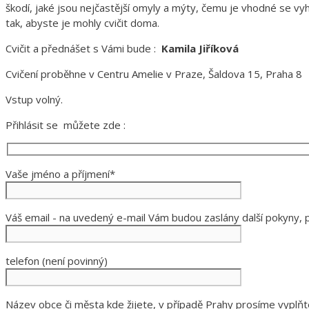
škodí, jaké jsou nejčastější omyly a mýty, čemu je vhodné se vy
tak, abyste je mohly cvičit doma.
Cvičit a přednášet s Vámi bude :
Kamila Jiříková
Cvičení proběhne v Centru Amelie v Praze, Šaldova 15, Praha 8
Vstup volný.
Přihlásit se můžete zde :
Vaše jméno a příjmení*
Váš email - na uvedený e-mail Vám budou zaslány další pokyny, p
telefon (není povinný)
Název obce či města kde žijete, v případě Prahy prosíme vyplňte