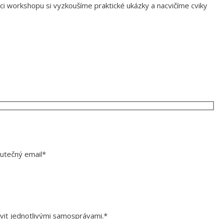
mci workshopu si vyzkoušíme praktické ukázky a nacvičíme cviky
kutečný email*
ivit jednotlivými samosprávami.*