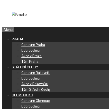
Přeskočit
Přeskočit
na
na
obsah
obsah
Menu
PRAHA
Centrum Praha
Dobrovolníci
Akce v Praze
Tým Praha
STŘEDNÍ ČECHY
Centrum Rakovník
Dobrovolníci
Akce v Rakovníku
Tým Střední Čechy
OLOMOUCKO
Centrum Olomouc
Dobrovolníci