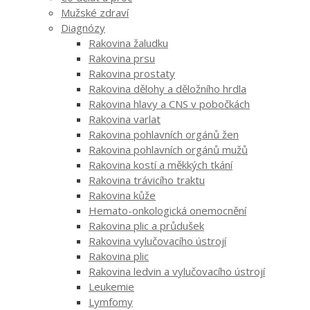
Mužské zdraví
Diagnózy
Rakovina žaludku
Rakovina prsu
Rakovina prostaty
Rakovina dělohy a děložního hrdla
Rakovina hlavy a CNS v pobočkách
Rakovina varlat
Rakovina pohlavních orgánů žen
Rakovina pohlavních orgánů mužů
Rakovina kostí a měkkých tkání
Rakovina trávicího traktu
Rakovina kůže
Hemato-onkologická onemocnění
Rakovina plic a průdušek
Rakovina vylučovacího ústrojí
Rakovina plic
Rakovina ledvin a vylučovacího ústrojí
Leukemie
Lymfomy