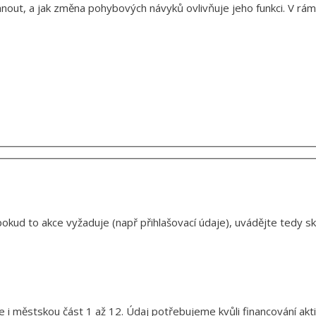
hnout, a jak změna pohybových návyků ovlivňuje jeho funkci. V rá
okud to akce vyžaduje (např přihlašovací údaje), uvádějte tedy s
 i městskou část 1 až 12. Údaj potřebujeme kvůli financování akt