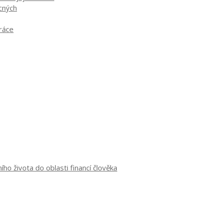
ocných
práce
o života do oblasti financí člověka