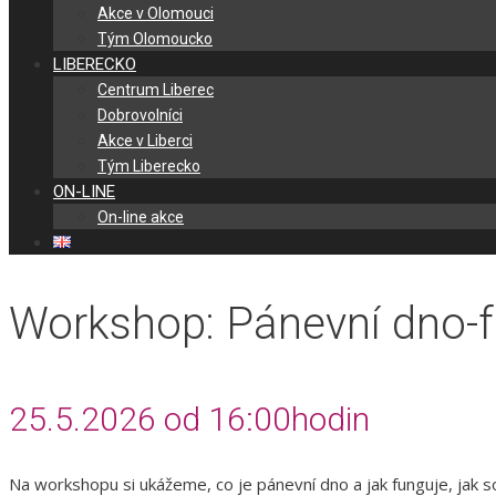
Akce v Olomouci
Tým Olomoucko
LIBERECKO
Centrum Liberec
Dobrovolníci
Akce v Liberci
Tým Liberecko
ON-LINE
On-line akce
Workshop: Pánevní dno-f
25.5.2026 od 16:00hodin
Na workshopu si ukážeme, co je pánevní dno a jak funguje, jak s