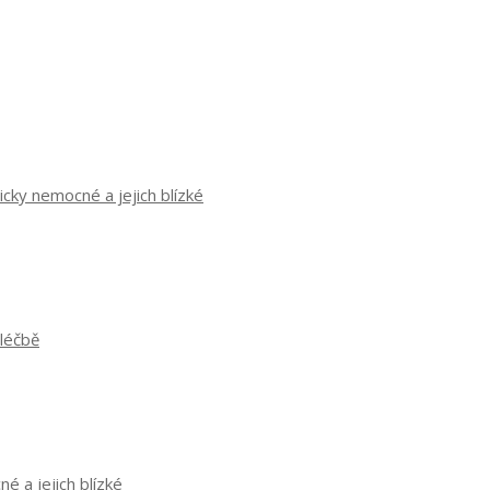
cky nemocné a jejich blízké
 léčbě
é a jejich blízké