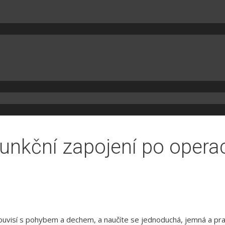
unkční zapojení po opera
ouvisí s pohybem a dechem, a naučíte se jednoduchá, jemná a prak