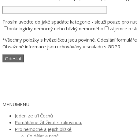
Prosím uveďte do jaké spadáte kategorie - slouží pouze pro nutn
onkologicky nemocný nebo blízký nemocného
zájemce o sl
*Všechny položky s hvězdičkou jsou povinné. Odeslání formuláře 
Obsažené informace jsou uchovávány v souladu s GDPR.
MENU
MENU
Jeden ze tří Čechů
Pomáháme žít život s rakovinou.
Pro nemocné a jejich blízké
Co dělat a proč