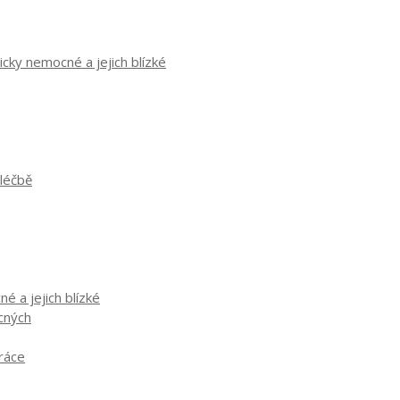
cky nemocné a jejich blízké
 léčbě
é a jejich blízké
ocných
práce