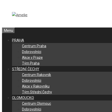
Přeskočit
Přeskočit
na
na
obsah
obsah
Menu
PRAHA
Centrum Praha
Dobrovolníci
Akce v Praze
Tým Praha
STŘEDNÍ ČECHY
Centrum Rakovník
Dobrovolníci
Akce v Rakovníku
Tým Střední Čechy
OLOMOUCKO
Centrum Olomouc
Dobrovolníci