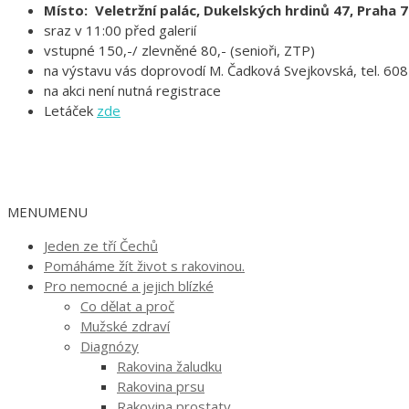
Místo: Veletržní palác, Dukelských hrdinů 47, Praha 7
sraz v 11:00 před galerií
vstupné 150,-/ zlevněné 80,- (senioři, ZTP)
na výstavu vás doprovodí M. Čadková Svejkovská, tel. 60
na akci není nutná registrace
Letáček
zde
MENU
MENU
Jeden ze tří Čechů
Pomáháme žít život s rakovinou.
Pro nemocné a jejich blízké
Co dělat a proč
Mužské zdraví
Diagnózy
Rakovina žaludku
Rakovina prsu
Rakovina prostaty