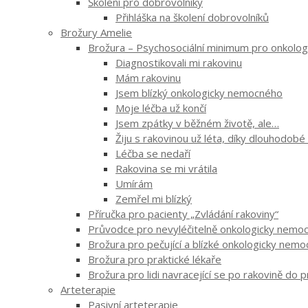
Školení pro dobrovolníky
Přihláška na školení dobrovolníků
Brožury Amelie
Brožura – Psychosociální minimum pro onkologi
Diagnostikovali mi rakovinu
Mám rakovinu
Jsem blízký onkologicky nemocného
Moje léčba už končí
Jsem zpátky v běžném životě, ale…
Žiju s rakovinou už léta, díky dlouhodobé
Léčba se nedaří
Rakovina se mi vrátila
Umírám
Zemřel mi blízký
Příručka pro pacienty „Zvládání rakoviny“
Průvodce pro nevyléčitelně onkologicky nemocn
Brožura pro pečující a blízké onkologicky nem
Brožura pro praktické lékaře
Brožura pro lidi navracející se po rakovině do 
Arteterapie
Pasivní arteterapie