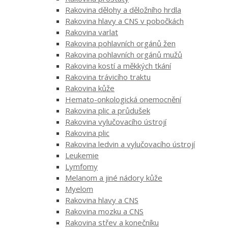
Rakovina dělohy a děložního hrdla
Rakovina hlavy a CNS v pobočkách
Rakovina varlat
Rakovina pohlavních orgánů žen
Rakovina pohlavních orgánů mužů
Rakovina kostí a měkkých tkání
Rakovina trávicího traktu
Rakovina kůže
Hemato-onkologická onemocnění
Rakovina plic a průdušek
Rakovina vylučovacího ústrojí
Rakovina plic
Rakovina ledvin a vylučovacího ústrojí
Leukemie
Lymfomy
Melanom a jiné nádory kůže
Myelom
Rakovina hlavy a CNS
Rakovina mozku a CNS
Rakovina střev a konečníku