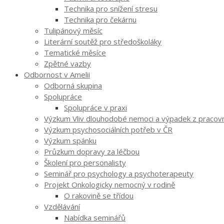
Technika pro snížení stresu
Technika pro čekárnu
Tulipánový měsíc
Literární soutěž pro středoškoláky
Tematické měsíce
Zpětné vazby
Odbornost v Amelii
Odborná skupina
Spolupráce
Spolupráce v praxi
Výzkum Vliv dlouhodobé nemoci a výpadek z pracovníh
Výzkum psychosociálních potřeb v ČR
Výzkum spánku
Průzkum dopravy za léčbou
Školení pro personalisty
Seminář pro psychology a psychoterapeuty
Projekt Onkologicky nemocný v rodině
O rakovině se třídou
Vzdělávání
Nabídka seminářů