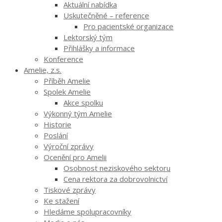
Aktuální nabídka
Uskutečněné – reference
Pro pacientské organizace
Lektorský tým
Přihlášky a informace
Konference
Amelie, z.s.
Příběh Amelie
Spolek Amelie
Akce spolku
Výkonný tým Amelie
Historie
Poslání
Výroční zprávy
Ocenění pro Amelii
Osobnost neziskového sektoru
Cena rektora za dobrovolnictví
Tiskové zprávy
Ke stažení
Hledáme spolupracovníky