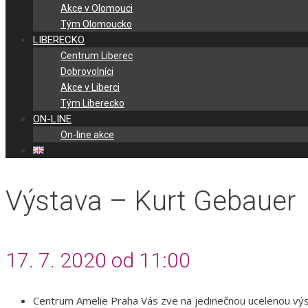
Akce v Olomouci
Tým Olomoucko
LIBERECKO
Centrum Liberec
Dobrovolníci
Akce v Liberci
Tým Liberecko
ON-LINE
On-line akce
Výstava – Kurt Gebauer
17. 7. 2020 od 11:00
Centrum Amelie Praha Vás zve na jedinečnou ucelenou výs