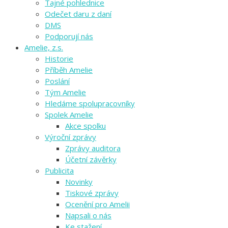
Tajné pohlednice
Odečet daru z daní
DMS
Podporují nás
Amelie, z.s.
Historie
Příběh Amelie
Poslání
Tým Amelie
Hledáme spolupracovníky
Spolek Amelie
Akce spolku
Výroční zprávy
Zprávy auditora
Účetní závěrky
Publicita
Novinky
Tiskové zprávy
Ocenění pro Amelii
Napsali o nás
Ke stažení