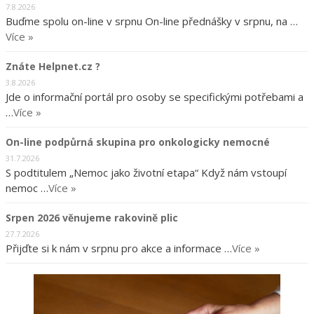
7.8.2026
Buďme spolu on-line v srpnu On-line přednášky v srpnu, na …
Více »
Znáte Helpnet.cz ?
3.8.2026
Jde o informační portál pro osoby se specifickými potřebami a
…
Více »
On-line podpůrná skupina pro onkologicky nemocné
31.7.2026
S podtitulem „Nemoc jako životní etapa“ Když nám vstoupí
nemoc …
Více »
Srpen 2026 věnujeme rakovině plic
27.7.2026
Přijďte si k nám v srpnu pro akce a informace …
Více »