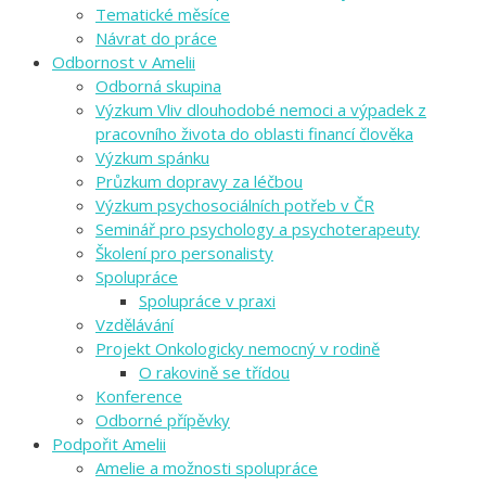
Tematické měsíce
Návrat do práce
Odbornost v Amelii
Odborná skupina
Výzkum Vliv dlouhodobé nemoci a výpadek z
pracovního života do oblasti financí člověka
Výzkum spánku
Průzkum dopravy za léčbou
Výzkum psychosociálních potřeb v ČR
Seminář pro psychology a psychoterapeuty
Školení pro personalisty
Spolupráce
Spolupráce v praxi
Vzdělávání
Projekt Onkologicky nemocný v rodině
O rakovině se třídou
Konference
Odborné přípěvky
Podpořit Amelii
Amelie a možnosti spolupráce