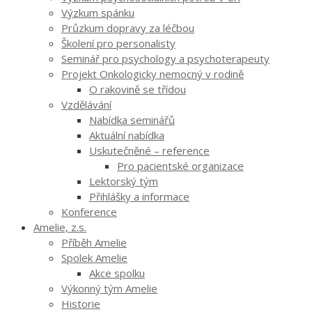
Výzkum spánku
Průzkum dopravy za léčbou
Školení pro personalisty
Seminář pro psychology a psychoterapeuty
Projekt Onkologicky nemocný v rodině
O rakovině se třídou
Vzdělávání
Nabídka seminářů
Aktuální nabídka
Uskutečněné – reference
Pro pacientské organizace
Lektorský tým
Přihlášky a informace
Konference
Amelie, z.s.
Příběh Amelie
Spolek Amelie
Akce spolku
Výkonný tým Amelie
Historie