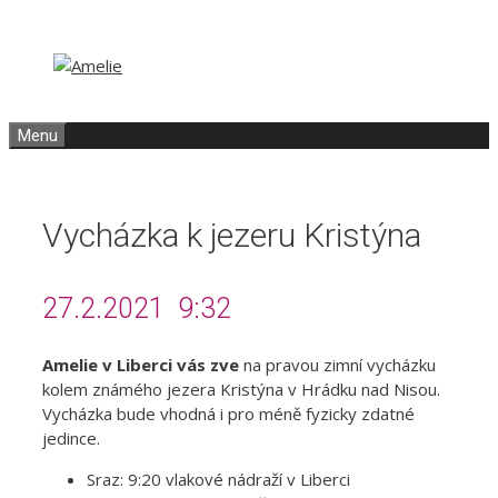
Přeskočit
Přeskočit
na
na
obsah
obsah
Menu
Vycházka k jezeru Kristýna
27.2.2021 9:32
Amelie v Liberci vás zve
na pravou zimní vycházku
kolem známého jezera Kristýna v Hrádku nad Nisou.
Vycházka bude vhodná i pro méně fyzicky zdatné
jedince.
Sraz: 9:20 vlakové nádraží v Liberci