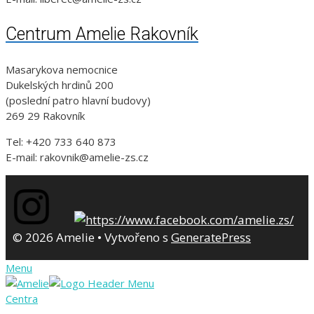
Centrum Amelie Rakovník
Masarykova nemocnice
Dukelských hrdinů 200
(poslední patro hlavní budovy)
269 29 Rakovník
Tel: +420 733 640 873
E-mail: rakovnik@amelie-zs.cz
© 2026 Amelie
• Vytvořeno s
GeneratePress
Menu
Centra