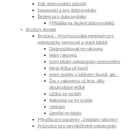
Kde dobrovolníci působí
Související a pro dobrovolníky
Školení pro dobrovolníky
Přihláška na školení dobrovolníků
Brožury Amelie
Brožura – Psychosociální minimum pro
onkologicky nemocné a jejich blízké
Diagnostikovali mi rakovinu
Mám rakovinu
Jsem blízký onkologicky nemocného
Moje léčba už končí
Jsem zpátky v běžném životě, ale…
Žiju s rakovinou už léta, díky
dlouhodobé léčbě
Léčba se nedaří
Rakovina se mi vrátila
Umírám
Zemřel mi blízký
Příručka pro pacienty „Zvládání rakoviny“
Průvodce pro nevyléčitelně onkologicky