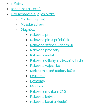
Příběhy
Jeden ze tří Čechů
Pro nemocné a jejich blízké
Co dělat a proč
Mužské zdraví
Diagnózy
Rakovina prsu
Rakovina plic a průdušek
Rakovina střev a konečníku
Rakovina prostaty
Rakovina varlat
Rakovina dělohy a děložního hrdla
Rakovina vaječníků
Melanom a jiné nádory kůže
Leukemie
Lymfomy
Myelom
Rakovina mozku a CNS
Rakovina ledvin
Rakovina kostí a kloubů