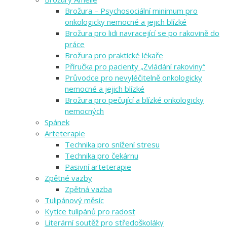
Brožura – Psychosociální minimum pro
onkologicky nemocné a jejich blízké
Brožura pro lidi navracející se po rakovině do
práce
Brožura pro praktické lékaře
Příručka pro pacienty „Zvládání rakoviny“
Průvodce pro nevyléčitelně onkologicky
nemocné a jejich blízké
Brožura pro pečující a blízké onkologicky
nemocných
Spánek
Arteterapie
Technika pro snížení stresu
Technika pro čekárnu
Pasivní arteterapie
Zpětné vazby
Zpětná vazba
Tulipánový měsíc
Kytice tulipánů pro radost
Literární soutěž pro středoškoláky