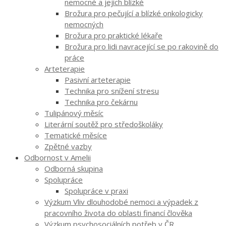
nemocné a jejich blízké
Brožura pro pečující a blízké onkologicky
nemocných
Brožura pro praktické lékaře
Brožura pro lidi navracející se po rakovině do
práce
Arteterapie
Pasivní arteterapie
Technika pro snížení stresu
Technika pro čekárnu
Tulipánový měsíc
Literární soutěž pro středoškoláky
Tematické měsíce
Zpětné vazby
Odbornost v Amelii
Odborná skupina
Spolupráce
Spolupráce v praxi
Výzkum Vliv dlouhodobé nemoci a výpadek z
pracovního života do oblasti financí člověka
Výzkum psychosociálních potřeb v ČR