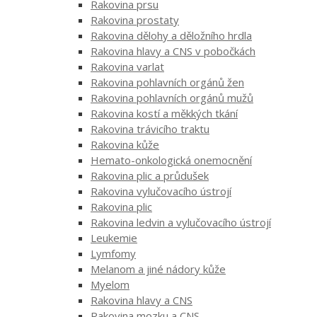
Rakovina prsu
Rakovina prostaty
Rakovina dělohy a děložního hrdla
Rakovina hlavy a CNS v pobočkách
Rakovina varlat
Rakovina pohlavních orgánů žen
Rakovina pohlavních orgánů mužů
Rakovina kostí a měkkých tkání
Rakovina trávicího traktu
Rakovina kůže
Hemato-onkologická onemocnění
Rakovina plic a průdušek
Rakovina vylučovacího ústrojí
Rakovina plic
Rakovina ledvin a vylučovacího ústrojí
Leukemie
Lymfomy
Melanom a jiné nádory kůže
Myelom
Rakovina hlavy a CNS
Rakovina mozku a CNS