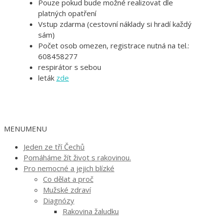
Pouze pokud bude možné realizovat dle
platných opatření
Vstup zdarma (cestovní náklady si hradí každý
sám)
Počet osob omezen, registrace nutná na tel.:
608458277
respirátor s sebou
leták
zde
MENU
MENU
Jeden ze tří Čechů
Pomáháme žít život s rakovinou.
Pro nemocné a jejich blízké
Co dělat a proč
Mužské zdraví
Diagnózy
Rakovina žaludku