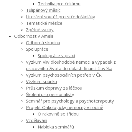
Technika pro čekárnu
Tulipánový měsíc
Literární soutěž pro středoškoláky
Tematické měsíce
Zpětné vazby
Odbornost v Amelii
Odborná skupina
Spolupráce
Spolupráce v praxi
Výzkum Vliv dlouhodobé nemoci a výpadek z
pracovního života do oblasti financí člověka
Výzkum psychosociálních potřeb v ČR
Výzkum spánku
Průzkum dopravy za léčbou
Školení pro personalisty
Seminář pro psychology a psychoterapeuty
Projekt Onkologicky nemocný v rodině
O rakovině se třídou
Vzdělávání
Nabídka seminářů