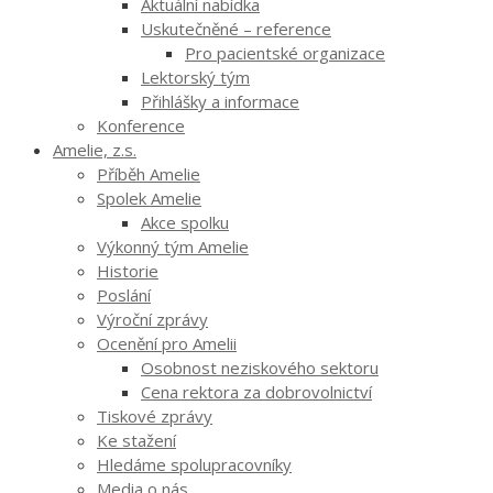
Aktuální nabídka
Uskutečněné – reference
Pro pacientské organizace
Lektorský tým
Přihlášky a informace
Konference
Amelie, z.s.
Příběh Amelie
Spolek Amelie
Akce spolku
Výkonný tým Amelie
Historie
Poslání
Výroční zprávy
Ocenění pro Amelii
Osobnost neziskového sektoru
Cena rektora za dobrovolnictví
Tiskové zprávy
Ke stažení
Hledáme spolupracovníky
Media o nás