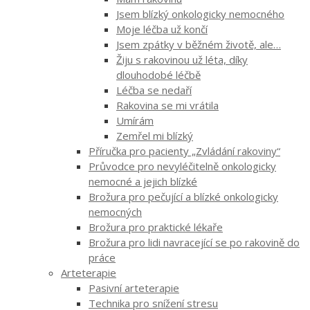
Jsem blízký onkologicky nemocného
Moje léčba už končí
Jsem zpátky v běžném životě, ale…
Žiju s rakovinou už léta, díky
dlouhodobé léčbě
Léčba se nedaří
Rakovina se mi vrátila
Umírám
Zemřel mi blízký
Příručka pro pacienty „Zvládání rakoviny“
Průvodce pro nevyléčitelně onkologicky
nemocné a jejich blízké
Brožura pro pečující a blízké onkologicky
nemocných
Brožura pro praktické lékaře
Brožura pro lidi navracející se po rakovině do
práce
Arteterapie
Pasivní arteterapie
Technika pro snížení stresu