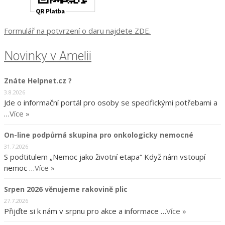
Formulář na potvrzení o daru najdete ZDE.
Novinky v Amelii
Znáte Helpnet.cz ?
3.8.2026
Jde o informační portál pro osoby se specifickými potřebami a
…
Více »
On-line podpůrná skupina pro onkologicky nemocné
31.7.2026
S podtitulem „Nemoc jako životní etapa“ Když nám vstoupí
nemoc …
Více »
Srpen 2026 věnujeme rakovině plic
27.7.2026
Přijďte si k nám v srpnu pro akce a informace …
Více »