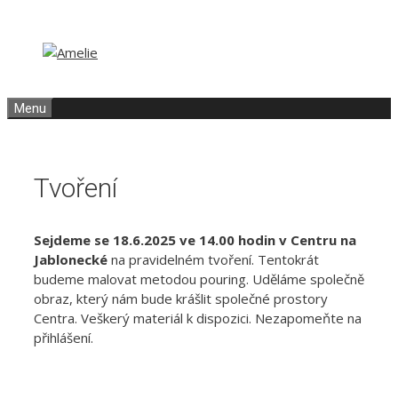
Přeskočit
Přeskočit
na
na
obsah
obsah
Menu
Tvoření
Sejdeme se 18.6.2025 ve 14.00 hodin v Centru na
Jablonecké
na pravidelném tvoření. Tentokrát
budeme malovat metodou pouring. Uděláme společně
obraz, který nám bude krášlit společné prostory
Centra. Veškerý materiál k dispozici. Nezapomeňte na
přihlášení.