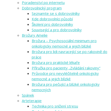
Poradenství po internetu
Dobrovolnický program
Seznamte se s dobrovolníky
Kde dobrovolníci působí
Školení pro dobrovolníky
Související a pro dobrovolníky
Brožury Amelie
Brožura – Psychosociální minimum pro
onkologicky nemocné a jejich blízké
Brožura pro lidi navracející se po rakovině do
práce
Brožura pro praktické lékaře
Příručka pro pacienty „Zvládání rakoviny“
Průvodce pro nevyléčitelně onkologicky
nemocné a jejich blízké
Brožura pro pečující a blízké onkologicky
nemocných
Spánek
Arteterapie
Technika pro snížení stresu