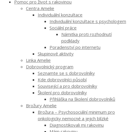
Pomoc pro život s rakovinou
Centra Amelie
Individuální konzultace
Individuální konzultace s psychologem
Sociální práce
Námitka proti rozhodnutí
podklady
Poradenství po internetu
Skupinové aktivity
Linka Amelie
Dobrovolnický program
Seznamte se s dobrovolníky
Kde dobrovolníci působí
Související a pro dobrovolníky
Školení pro dobrovolníky
Přihláška na školení dobrovolníků
Brožury Amelie
Brožura – Psychosociální minimum pro
onkologicky nemocné a jejich blízké
Diagnostikovali mi rakovinu
Mám rakovinu