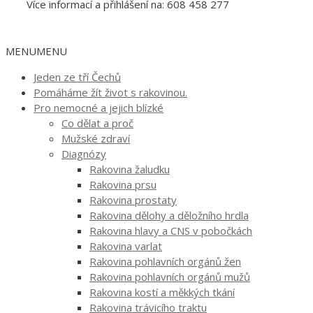
Více informací a přihlášení na: 608 458 277
MENU
MENU
Jeden ze tří Čechů
Pomáháme žít život s rakovinou.
Pro nemocné a jejich blízké
Co dělat a proč
Mužské zdraví
Diagnózy
Rakovina žaludku
Rakovina prsu
Rakovina prostaty
Rakovina dělohy a děložního hrdla
Rakovina hlavy a CNS v pobočkách
Rakovina varlat
Rakovina pohlavních orgánů žen
Rakovina pohlavních orgánů mužů
Rakovina kostí a měkkých tkání
Rakovina trávicího traktu