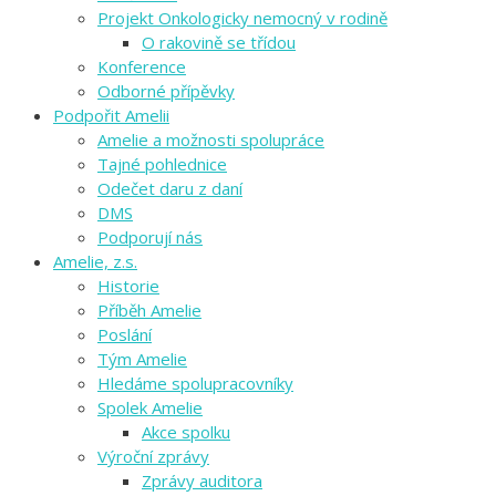
Projekt Onkologicky nemocný v rodině
O rakovině se třídou
Konference
Odborné přípěvky
Podpořit Amelii
Amelie a možnosti spolupráce
Tajné pohlednice
Odečet daru z daní
DMS
Podporují nás
Amelie, z.s.
Historie
Příběh Amelie
Poslání
Tým Amelie
Hledáme spolupracovníky
Spolek Amelie
Akce spolku
Výroční zprávy
Zprávy auditora