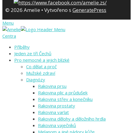
© 2026 Amelie
• Vytvořeno s
GeneratePress
Menu
Centra
Příběhy
Jeden ze tří Čechů
Pro nemocné a jejich blízké
Co dělat a proč
Mužské zdraví
Diagnózy
Rakovina prsu
Rakovina plic a průdušek
Rakovina střev a konečníku
Rakovina prostaty
Rakovina varlat
Rakovina dělohy a děložního hrdla
Rakovina vaječníků
Melanom a jiné nádory kůže