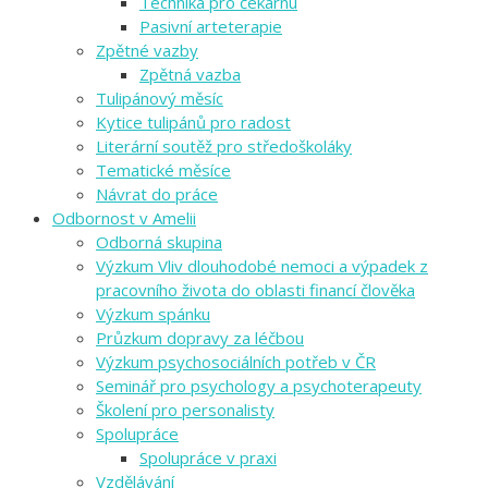
Technika pro čekárnu
Pasivní arteterapie
Zpětné vazby
Zpětná vazba
Tulipánový měsíc
Kytice tulipánů pro radost
Literární soutěž pro středoškoláky
Tematické měsíce
Návrat do práce
Odbornost v Amelii
Odborná skupina
Výzkum Vliv dlouhodobé nemoci a výpadek z
pracovního života do oblasti financí člověka
Výzkum spánku
Průzkum dopravy za léčbou
Výzkum psychosociálních potřeb v ČR
Seminář pro psychology a psychoterapeuty
Školení pro personalisty
Spolupráce
Spolupráce v praxi
Vzdělávání