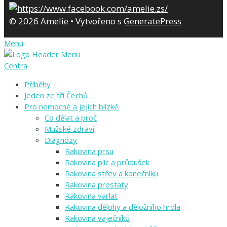
© 2026 Amelie
• Vytvořeno s
GeneratePress
Menu
Centra
Příběhy
Jeden ze tří Čechů
Pro nemocné a jejich blízké
Co dělat a proč
Mužské zdraví
Diagnózy
Rakovina prsu
Rakovina plic a průdušek
Rakovina střev a konečníku
Rakovina prostaty
Rakovina varlat
Rakovina dělohy a děložního hrdla
Rakovina vaječníků