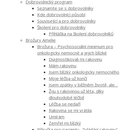
Dobrovolnický program
Seznamte se s dobrovolníky
Kde dobrovolníci působí
Související a pro dobrovolníky
Školení pro dobrovolníky
Přihláška na školení dobrovolníků
Brožury Amelie
Brožura – Psychosociální minimum pro
onkologicky nemocné a jejich blízké
Diagnostikovali mi rakovinu
Mám rakovinu
Jsem blízký onkologicky nemocného
Moje léčba už končí
Jsem zpátky v běžném životě, ale…
Žiju s rakovinou už léta, díky
dlouhodobé léčbě
Léčba se nedaří
Rakovina se mi vrátila
Umírám
Zemřel mi blízký
Příručka pro pacienty „Zvládání rakoviny“