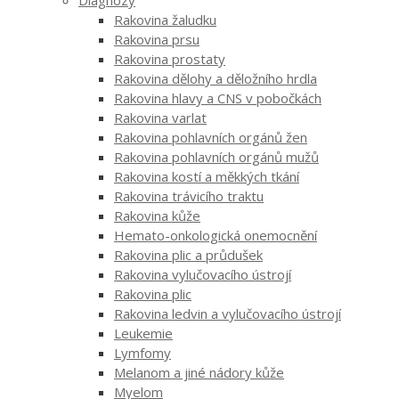
Rakovina žaludku
Rakovina prsu
Rakovina prostaty
Rakovina dělohy a děložního hrdla
Rakovina hlavy a CNS v pobočkách
Rakovina varlat
Rakovina pohlavních orgánů žen
Rakovina pohlavních orgánů mužů
Rakovina kostí a měkkých tkání
Rakovina trávicího traktu
Rakovina kůže
Hemato-onkologická onemocnění
Rakovina plic a průdušek
Rakovina vylučovacího ústrojí
Rakovina plic
Rakovina ledvin a vylučovacího ústrojí
Leukemie
Lymfomy
Melanom a jiné nádory kůže
Myelom