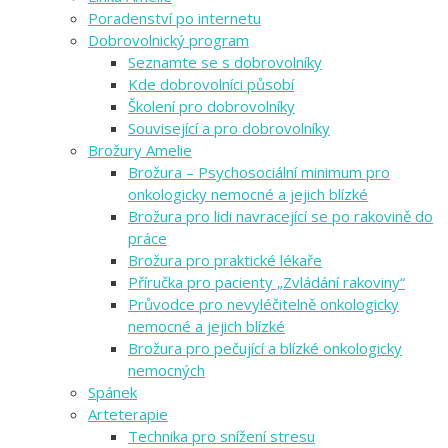
Poradenství po internetu
Dobrovolnický program
Seznamte se s dobrovolníky
Kde dobrovolníci působí
Školení pro dobrovolníky
Související a pro dobrovolníky
Brožury Amelie
Brožura – Psychosociální minimum pro
onkologicky nemocné a jejich blízké
Brožura pro lidi navracející se po rakovině do
práce
Brožura pro praktické lékaře
Příručka pro pacienty „Zvládání rakoviny“
Průvodce pro nevyléčitelně onkologicky
nemocné a jejich blízké
Brožura pro pečující a blízké onkologicky
nemocných
Spánek
Arteterapie
Technika pro snížení stresu