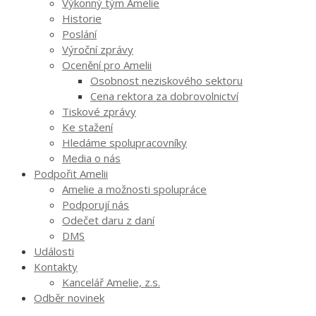
Výkonný tým Amelie
Historie
Poslání
Výroční zprávy
Ocenění pro Amelii
Osobnost neziskového sektoru
Cena rektora za dobrovolnictví
Tiskové zprávy
Ke stažení
Hledáme spolupracovníky
Media o nás
Podpořit Amelii
Amelie a možnosti spolupráce
Podporují nás
Odečet daru z daní
DMS
Události
Kontakty
Kancelář Amelie, z.s.
Odběr novinek