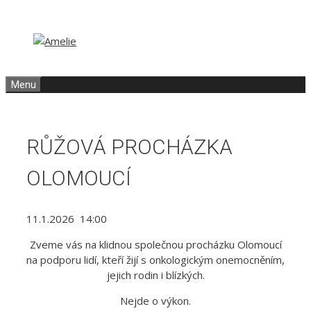
Přeskočit
Přeskočit
na
na
obsah
obsah
Menu
RŮŽOVÁ PROCHÁZKA
OLOMOUCÍ
11.1.2026 14:00
Zveme vás na klidnou společnou procházku Olomoucí
na podporu lidí, kteří žijí s onkologickým onemocněním,
jejich rodin i blízkých.
Nejde o výkon.