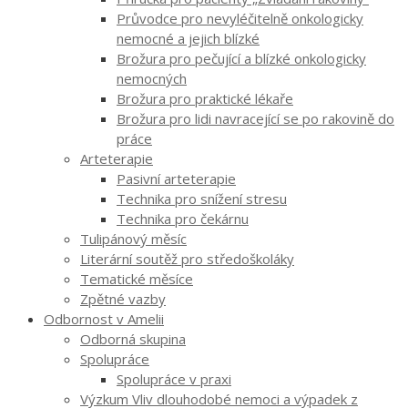
Průvodce pro nevyléčitelně onkologicky
nemocné a jejich blízké
Brožura pro pečující a blízké onkologicky
nemocných
Brožura pro praktické lékaře
Brožura pro lidi navracející se po rakovině do
práce
Arteterapie
Pasivní arteterapie
Technika pro snížení stresu
Technika pro čekárnu
Tulipánový měsíc
Literární soutěž pro středoškoláky
Tematické měsíce
Zpětné vazby
Odbornost v Amelii
Odborná skupina
Spolupráce
Spolupráce v praxi
Výzkum Vliv dlouhodobé nemoci a výpadek z