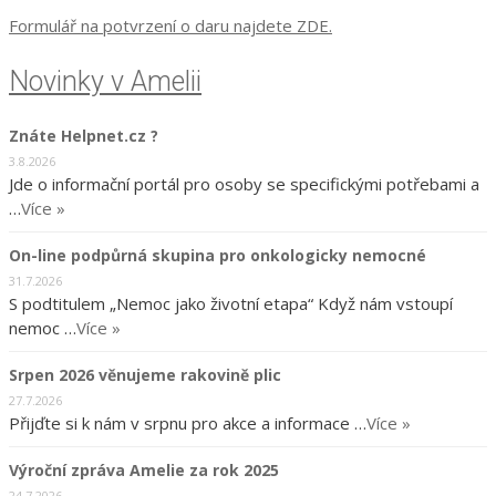
Formulář na potvrzení o daru najdete ZDE.
Novinky v Amelii
Znáte Helpnet.cz ?
3.8.2026
Jde o informační portál pro osoby se specifickými potřebami a
…
Více »
On-line podpůrná skupina pro onkologicky nemocné
31.7.2026
S podtitulem „Nemoc jako životní etapa“ Když nám vstoupí
nemoc …
Více »
Srpen 2026 věnujeme rakovině plic
27.7.2026
Přijďte si k nám v srpnu pro akce a informace …
Více »
Výroční zpráva Amelie za rok 2025
24.7.2026