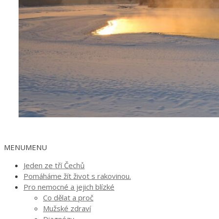
MENU
MENU
Jeden ze tří Čechů
Pomáháme žít život s rakovinou.
Pro nemocné a jejich blízké
Co dělat a proč
Mužské zdraví
Diagnózy