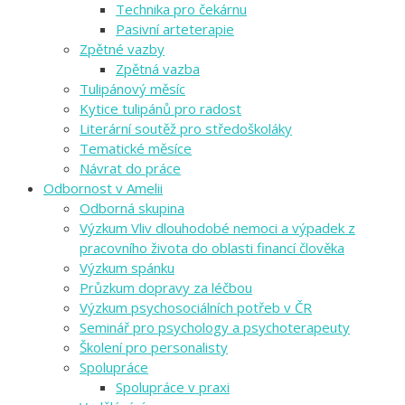
Technika pro čekárnu
Pasivní arteterapie
Zpětné vazby
Zpětná vazba
Tulipánový měsíc
Kytice tulipánů pro radost
Literární soutěž pro středoškoláky
Tematické měsíce
Návrat do práce
Odbornost v Amelii
Odborná skupina
Výzkum Vliv dlouhodobé nemoci a výpadek z
pracovního života do oblasti financí člověka
Výzkum spánku
Průzkum dopravy za léčbou
Výzkum psychosociálních potřeb v ČR
Seminář pro psychology a psychoterapeuty
Školení pro personalisty
Spolupráce
Spolupráce v praxi