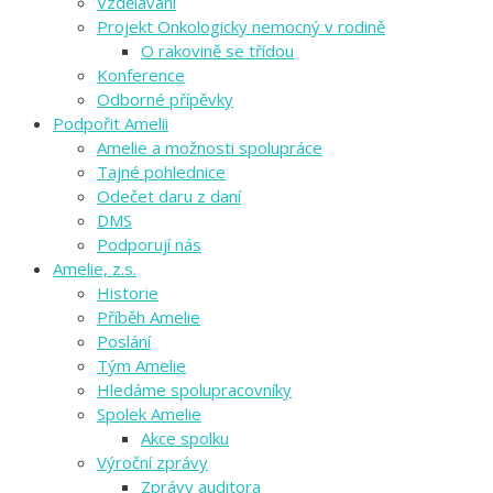
Vzdělávání
Projekt Onkologicky nemocný v rodině
O rakovině se třídou
Konference
Odborné přípěvky
Podpořit Amelii
Amelie a možnosti spolupráce
Tajné pohlednice
Odečet daru z daní
DMS
Podporují nás
Amelie, z.s.
Historie
Příběh Amelie
Poslání
Tým Amelie
Hledáme spolupracovníky
Spolek Amelie
Akce spolku
Výroční zprávy
Zprávy auditora