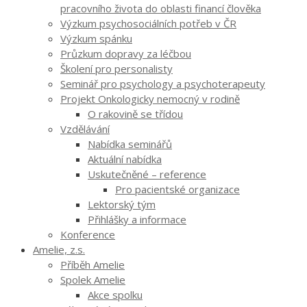
pracovního života do oblasti financí člověka
Výzkum psychosociálních potřeb v ČR
Výzkum spánku
Průzkum dopravy za léčbou
Školení pro personalisty
Seminář pro psychology a psychoterapeuty
Projekt Onkologicky nemocný v rodině
O rakovině se třídou
Vzdělávání
Nabídka seminářů
Aktuální nabídka
Uskutečněné – reference
Pro pacientské organizace
Lektorský tým
Přihlášky a informace
Konference
Amelie, z.s.
Příběh Amelie
Spolek Amelie
Akce spolku