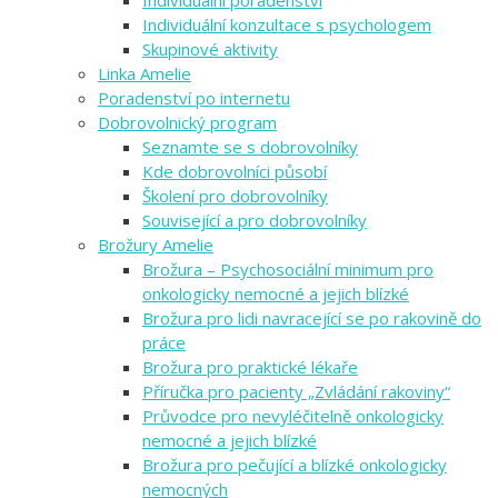
Individuální poradenství
Individuální konzultace s psychologem
Skupinové aktivity
Linka Amelie
Poradenství po internetu
Dobrovolnický program
Seznamte se s dobrovolníky
Kde dobrovolníci působí
Školení pro dobrovolníky
Související a pro dobrovolníky
Brožury Amelie
Brožura – Psychosociální minimum pro
onkologicky nemocné a jejich blízké
Brožura pro lidi navracející se po rakovině do
práce
Brožura pro praktické lékaře
Příručka pro pacienty „Zvládání rakoviny“
Průvodce pro nevyléčitelně onkologicky
nemocné a jejich blízké
Brožura pro pečující a blízké onkologicky
nemocných