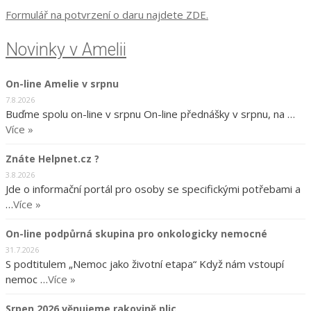
Formulář na potvrzení o daru najdete ZDE.
Novinky v Amelii
On-line Amelie v srpnu
7.8.2026
Buďme spolu on-line v srpnu On-line přednášky v srpnu, na …
Více »
Znáte Helpnet.cz ?
3.8.2026
Jde o informační portál pro osoby se specifickými potřebami a
…
Více »
On-line podpůrná skupina pro onkologicky nemocné
31.7.2026
S podtitulem „Nemoc jako životní etapa“ Když nám vstoupí
nemoc …
Více »
Srpen 2026 věnujeme rakovině plic