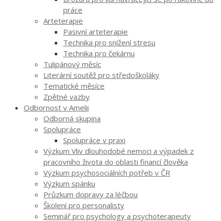
práce
Arteterapie
Pasivní arteterapie
Technika pro snížení stresu
Technika pro čekárnu
Tulipánový měsíc
Literární soutěž pro středoškoláky
Tematické měsíce
Zpětné vazby
Odbornost v Amelii
Odborná skupina
Spolupráce
Spolupráce v praxi
Výzkum Vliv dlouhodobé nemoci a výpadek z
pracovního života do oblasti financí člověka
Výzkum psychosociálních potřeb v ČR
Výzkum spánku
Průzkum dopravy za léčbou
Školení pro personalisty
Seminář pro psychology a psychoterapeuty