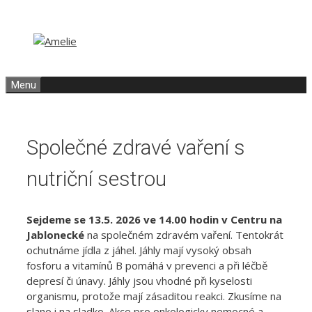
Přeskočit
Přeskočit
na
na
obsah
obsah
Menu
Společné zdravé vaření s
nutriční sestrou
Sejdeme se 13.5. 2026 ve 14.00 hodin v Centru na
Jablonecké
na společném zdravém vaření. Tentokrát
ochutnáme jídla z jáhel. Jáhly mají vysoký obsah
fosforu a vitamínů B pomáhá v prevenci a při léčbě
depresí či únavy. Jáhly jsou vhodné při kyselosti
organismu, protože mají zásaditou reakci. Zkusíme na
slano i na sladko. Akce pro onkologicky nemocné a