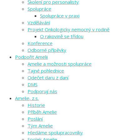
Školení pro personalisty
Spolupráce
Spolupráce v praxi
Vzdělávání
Projekt Onkologicky nemocný v rodině
O rakovině se třídou
Konference
Odborné přípěvky
Podpořit Amelii
Amelie a možnosti spolupráce
Tajné pohlednice
Odečet daru z daní
DMS
Podporují nás
Amelie, z.s.
Historie
Příběh Amelie
Poslání
Tým Amelie
Hledáme spolupracovníky
Spolek Amelie