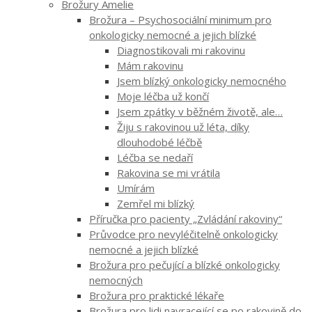
Brožury Amelie
Brožura – Psychosociální minimum pro
onkologicky nemocné a jejich blízké
Diagnostikovali mi rakovinu
Mám rakovinu
Jsem blízký onkologicky nemocného
Moje léčba už končí
Jsem zpátky v běžném životě, ale…
Žiju s rakovinou už léta, díky
dlouhodobé léčbě
Léčba se nedaří
Rakovina se mi vrátila
Umírám
Zemřel mi blízký
Příručka pro pacienty „Zvládání rakoviny“
Průvodce pro nevyléčitelně onkologicky
nemocné a jejich blízké
Brožura pro pečující a blízké onkologicky
nemocných
Brožura pro praktické lékaře
Brožura pro lidi navracející se po rakovině do