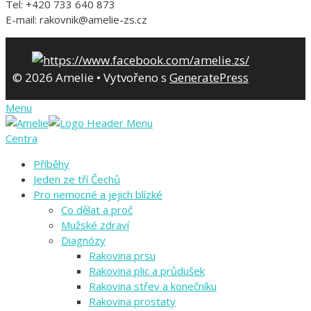
Tel: +420 733 640 873
E-mail: rakovnik@amelie-zs.cz
© 2026 Amelie
• Vytvořeno s
GeneratePress
Menu
Centra
Příběhy
Jeden ze tří Čechů
Pro nemocné a jejich blízké
Co dělat a proč
Mužské zdraví
Diagnózy
Rakovina prsu
Rakovina plic a průdušek
Rakovina střev a konečníku
Rakovina prostaty