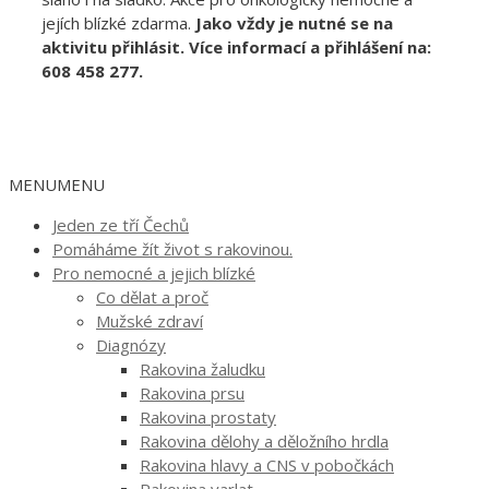
jejích blízké zdarma.
Jako vždy je nutné se na
aktivitu přihlásit. Více informací a přihlášení na:
608 458 277.
MENU
MENU
Jeden ze tří Čechů
Pomáháme žít život s rakovinou.
Pro nemocné a jejich blízké
Co dělat a proč
Mužské zdraví
Diagnózy
Rakovina žaludku
Rakovina prsu
Rakovina prostaty
Rakovina dělohy a děložního hrdla
Rakovina hlavy a CNS v pobočkách
Rakovina varlat