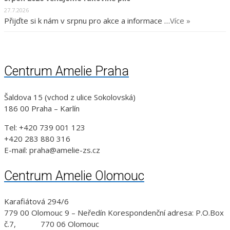
27.7.2026
Přijďte si k nám v srpnu pro akce a informace …
Více »
Centrum Amelie Praha
Šaldova 15 (vchod z ulice Sokolovská)
186 00 Praha – Karlín
Tel: +420 739 001 123
+420 283 880 316
E-mail: praha@amelie-zs.cz
Centrum Amelie Olomouc
Karafiátová 294/6
779 00 Olomouc 9 – Neředín Korespondenční adresa: P.O.Box
č.7, 770 06 Olomouc