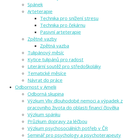
Spánek
Arteterapie
Technika pro snížení stresu
Technika pro čekárnu
Pasivní arteterapie
Zpětné vazby
Zpětná vazba
Tulipánový měsíc
Kytice tulipánů pro radost
Literární soutěž pro středoškoláky
Tematické měsíce
Návrat do práce
Odbornost v Amelii
Odborná skupina
Výzkum Vliv dlouhodobé nemoci a výpadek z
pracovního života do oblasti financí člověka
Výzkum spánku
Průzkum dopravy za léčbou
Výzkum psychosociálních potřeb v ČR
Seminář pro psychology a psychoterapeuty