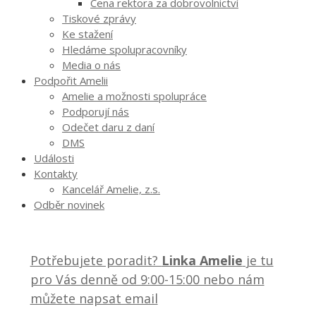
Cena rektora za dobrovolnictví
Tiskové zprávy
Ke stažení
Hledáme spolupracovníky
Media o nás
Podpořit Amelii
Amelie a možnosti spolupráce
Podporují nás
Odečet daru z daní
DMS
Události
Kontakty
Kancelář Amelie, z.s.
Odběr novinek
Potřebujete poradit?
Linka Amelie
je tu
pro Vás denně od 9:00-15:00 nebo nám
můžete napsat email