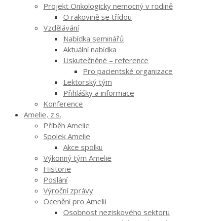
Projekt Onkologicky nemocný v rodině
O rakovině se třídou
Vzdělávání
Nabídka seminářů
Aktuální nabídka
Uskutečněné – reference
Pro pacientské organizace
Lektorský tým
Přihlášky a informace
Konference
Amelie, z.s.
Příběh Amelie
Spolek Amelie
Akce spolku
Výkonný tým Amelie
Historie
Poslání
Výroční zprávy
Ocenění pro Amelii
Osobnost neziskového sektoru