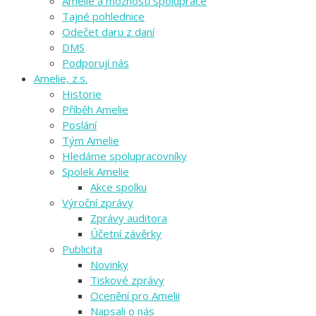
Amelie a možnosti spolupráce
Tajné pohlednice
Odečet daru z daní
DMS
Podporují nás
Amelie, z.s.
Historie
Příběh Amelie
Poslání
Tým Amelie
Hledáme spolupracovníky
Spolek Amelie
Akce spolku
Výroční zprávy
Zprávy auditora
Účetní závěrky
Publicita
Novinky
Tiskové zprávy
Ocenění pro Amelii
Napsali o nás