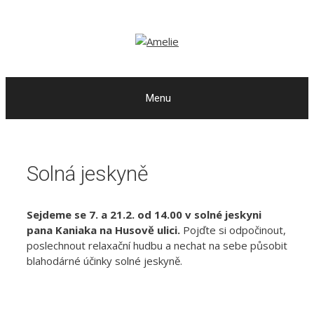
Přeskočit
Přeskočit
na
na
obsah
obsah
Menu
Solná jeskyně
Sejdeme se 7. a 21.2. od 14.00 v solné jeskyni
pana Kaniaka na Husově ulici.
Pojďte si odpočinout,
poslechnout relaxační hudbu a nechat na sebe působit
blahodárné účinky solné jeskyně.