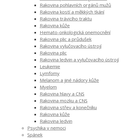
Rakovina pohlavních orgánů mužů
Rakovina kostí a měkkých tkání
Rakovina trávicího traktu
Rakovina kůže
Hemato-onkologická onemocnění
Rakovina plic a průdušek
Rakovina vylučovacího ústrojí
Rakovina plic
Rakovina ledvin a vylučovacího ústrojí
Leukemie
Lymfomy
Melanom a jiné nádory kůže
Myelom
Rakovina hlavy a CNS
Rakovina mozku a CNS
Rakovina střev a konečníku
Rakovina kůže
Rakovina ledvin
Psychika v nemoci
Spánek