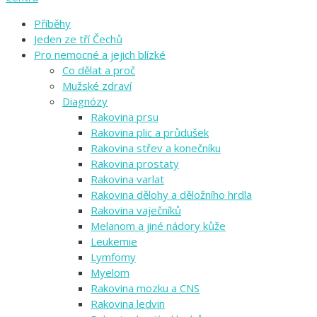
Příběhy
Jeden ze tří Čechů
Pro nemocné a jejich blízké
Co dělat a proč
Mužské zdraví
Diagnózy
Rakovina prsu
Rakovina plic a průdušek
Rakovina střev a konečníku
Rakovina prostaty
Rakovina varlat
Rakovina dělohy a děložního hrdla
Rakovina vaječníků
Melanom a jiné nádory kůže
Leukemie
Lymfomy
Myelom
Rakovina mozku a CNS
Rakovina ledvin