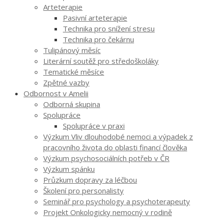
Arteterapie
Pasivní arteterapie
Technika pro snížení stresu
Technika pro čekárnu
Tulipánový měsíc
Literární soutěž pro středoškoláky
Tematické měsíce
Zpětné vazby
Odbornost v Amelii
Odborná skupina
Spolupráce
Spolupráce v praxi
Výzkum Vliv dlouhodobé nemoci a výpadek z
pracovního života do oblasti financí člověka
Výzkum psychosociálních potřeb v ČR
Výzkum spánku
Průzkum dopravy za léčbou
Školení pro personalisty
Seminář pro psychology a psychoterapeuty
Projekt Onkologicky nemocný v rodině