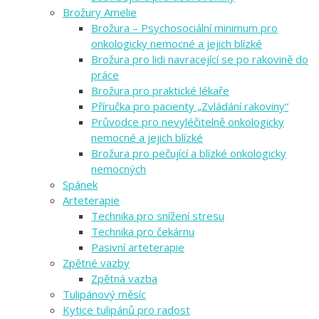
Brožury Amelie
Brožura – Psychosociální minimum pro
onkologicky nemocné a jejich blízké
Brožura pro lidi navracející se po rakovině do
práce
Brožura pro praktické lékaře
Příručka pro pacienty „Zvládání rakoviny“
Průvodce pro nevyléčitelně onkologicky
nemocné a jejich blízké
Brožura pro pečující a blízké onkologicky
nemocných
Spánek
Arteterapie
Technika pro snížení stresu
Technika pro čekárnu
Pasivní arteterapie
Zpětné vazby
Zpětná vazba
Tulipánový měsíc
Kytice tulipánů pro radost