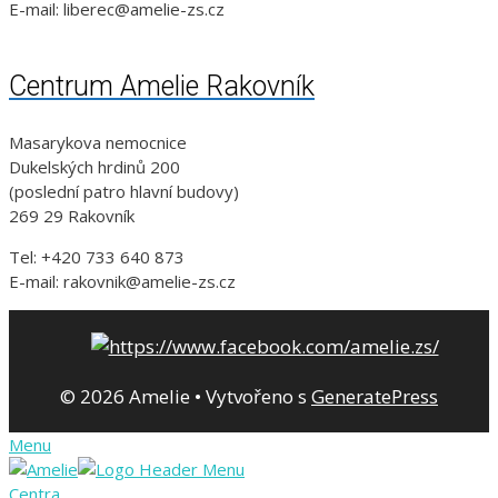
E-mail: liberec@amelie-zs.cz
Centrum Amelie Rakovník
Masarykova nemocnice
Dukelských hrdinů 200
(poslední patro hlavní budovy)
269 29 Rakovník
Tel: +420 733 640 873
E-mail: rakovnik@amelie-zs.cz
© 2026 Amelie
• Vytvořeno s
GeneratePress
Menu
Centra