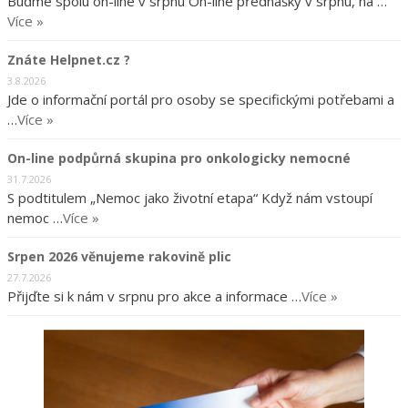
Buďme spolu on-line v srpnu On-line přednášky v srpnu, na …
Více »
Znáte Helpnet.cz ?
3.8.2026
Jde o informační portál pro osoby se specifickými potřebami a
…
Více »
On-line podpůrná skupina pro onkologicky nemocné
31.7.2026
S podtitulem „Nemoc jako životní etapa“ Když nám vstoupí
nemoc …
Více »
Srpen 2026 věnujeme rakovině plic
27.7.2026
Přijďte si k nám v srpnu pro akce a informace …
Více »