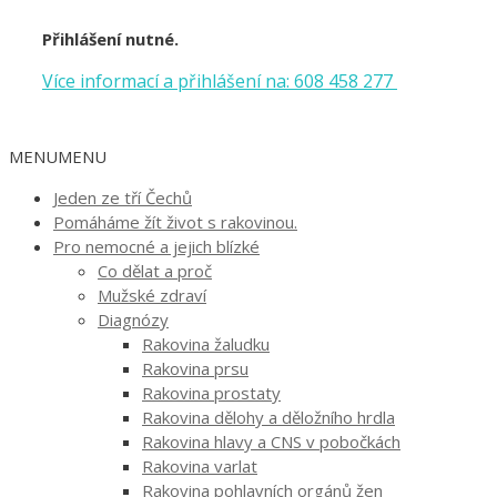
Přihlášení nutné.
Více informací a přihlášení na: 608 458 277
MENU
MENU
Jeden ze tří Čechů
Pomáháme žít život s rakovinou.
Pro nemocné a jejich blízké
Co dělat a proč
Mužské zdraví
Diagnózy
Rakovina žaludku
Rakovina prsu
Rakovina prostaty
Rakovina dělohy a děložního hrdla
Rakovina hlavy a CNS v pobočkách
Rakovina varlat
Rakovina pohlavních orgánů žen