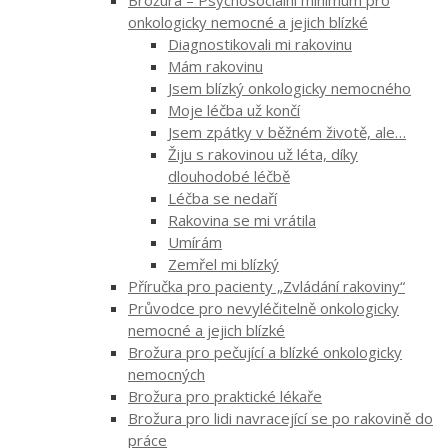
onkologicky nemocné a jejich blízké
Diagnostikovali mi rakovinu
Mám rakovinu
Jsem blízký onkologicky nemocného
Moje léčba už končí
Jsem zpátky v běžném životě, ale…
Žiju s rakovinou už léta, díky
dlouhodobé léčbě
Léčba se nedaří
Rakovina se mi vrátila
Umírám
Zemřel mi blízký
Příručka pro pacienty „Zvládání rakoviny“
Průvodce pro nevyléčitelně onkologicky
nemocné a jejich blízké
Brožura pro pečující a blízké onkologicky
nemocných
Brožura pro praktické lékaře
Brožura pro lidi navracející se po rakovině do
práce