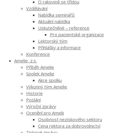
O rakovině se třídou
Vzdělávání
Nabídka seminářů
Aktuální nabídka
Uskutečněné – reference
Pro pacientské organizace
Lektorský tým
Přihlášky a informace
Konference
Amelie, z.s.
Příběh Amelie
Spolek Amelie
Akce spolku
Výkonný tým Amelie
Historie
Poslání
Výroční zprávy
Ocenění pro Amelii
Osobnost neziskového sektoru
Cena rektora za dobrovolnictví
Tiskové zprávy