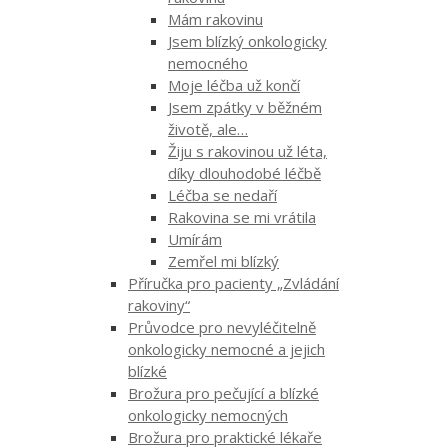
Mám rakovinu
Jsem blízký onkologicky
nemocného
Moje léčba už končí
Jsem zpátky v běžném
životě, ale…
Žiju s rakovinou už léta,
díky dlouhodobé léčbě
Léčba se nedaří
Rakovina se mi vrátila
Umírám
Zemřel mi blízký
Příručka pro pacienty „Zvládání
rakoviny“
Průvodce pro nevyléčitelně
onkologicky nemocné a jejich
blízké
Brožura pro pečující a blízké
onkologicky nemocných
Brožura pro praktické lékaře