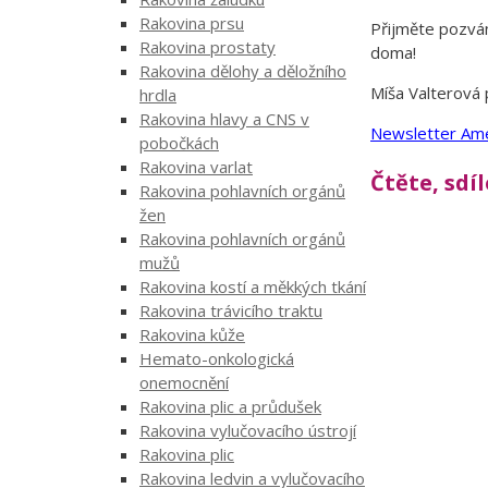
Rakovina prsu
Přijměte pozván
Rakovina prostaty
doma!
Rakovina dělohy a děložního
Míša Valterová 
hrdla
Rakovina hlavy a CNS v
Newsletter Ame
pobočkách
Rakovina varlat
Čtěte, sdí
Rakovina pohlavních orgánů
žen
Rakovina pohlavních orgánů
mužů
Rakovina kostí a měkkých tkání
Rakovina trávicího traktu
Rakovina kůže
Hemato-onkologická
onemocnění
Rakovina plic a průdušek
Rakovina vylučovacího ústrojí
Rakovina plic
Rakovina ledvin a vylučovacího