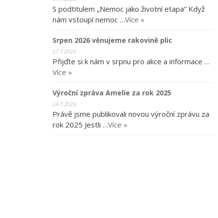
S podtitulem „Nemoc jako životní etapa“ Když
nám vstoupí nemoc …
Více »
Srpen 2026 věnujeme rakovině plic
27.7.2026
Přijďte si k nám v srpnu pro akce a informace …
Více »
Výroční zpráva Amelie za rok 2025
24.7.2026
Právě jsme publikovali novou výroční zprávu za
rok 2025 Jestli …
Více »