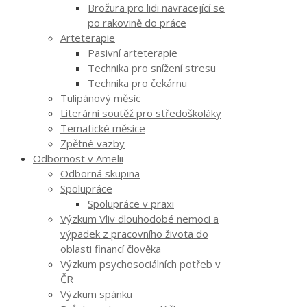
Brožura pro lidi navracející se
po rakovině do práce
Arteterapie
Pasivní arteterapie
Technika pro snížení stresu
Technika pro čekárnu
Tulipánový měsíc
Literární soutěž pro středoškoláky
Tematické měsíce
Zpětné vazby
Odbornost v Amelii
Odborná skupina
Spolupráce
Spolupráce v praxi
Výzkum Vliv dlouhodobé nemoci a
výpadek z pracovního života do
oblasti financí člověka
Výzkum psychosociálních potřeb v
ČR
Výzkum spánku