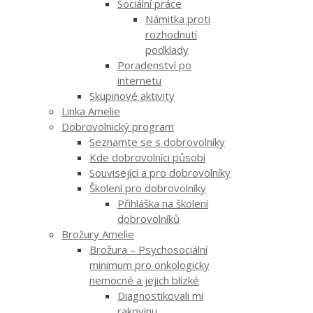
Sociální práce
Námitka proti
rozhodnutí
podklady
Poradenství po
internetu
Skupinové aktivity
Linka Amelie
Dobrovolnický program
Seznamte se s dobrovolníky
Kde dobrovolníci působí
Související a pro dobrovolníky
Školení pro dobrovolníky
Přihláška na školení
dobrovolníků
Brožury Amelie
Brožura – Psychosociální
minimum pro onkologicky
nemocné a jejich blízké
Diagnostikovali mi
rakovinu