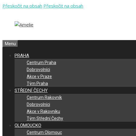
Přeskočit na obsah
Přeskočit na obsah
Menu
PRAHA
Centrum Praha
Dobrovolníci
Akce v Praze
Tým Praha
STŘEDNÍ ČECHY
Centrum Rakovník
Dobrovolníci
Akce v Rakovníku
Tým Střední Čechy
OLOMOUCKO
Centrum Olomouc