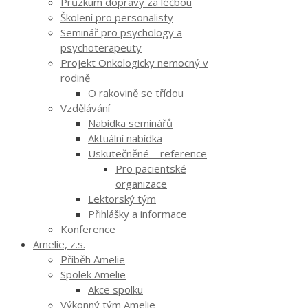
Průzkum dopravy za léčbou
Školení pro personalisty
Seminář pro psychology a
psychoterapeuty
Projekt Onkologicky nemocný v
rodině
O rakovině se třídou
Vzdělávání
Nabídka seminářů
Aktuální nabídka
Uskutečněné – reference
Pro pacientské
organizace
Lektorský tým
Přihlášky a informace
Konference
Amelie, z.s.
Příběh Amelie
Spolek Amelie
Akce spolku
Výkonný tým Amelie