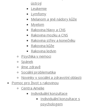
ústrojí
Leukemie
Lymfomy
Melanom a jiné nádory kůže
Myelom
Rakovina hlavy a CNS
Rakovina mozku a CNS
Rakovina střev a konečníku
Rakovina kůže
Rakovina ledvin
Psychika v nemoci
Spánek
Jíme zdravě
Sociální problematika
Novinky v sociální a zdravotní oblasti
Pomoc pro život s rakovinou
Centra Amelie
Individuální konzultace
Individuální konzultace s
psychologem