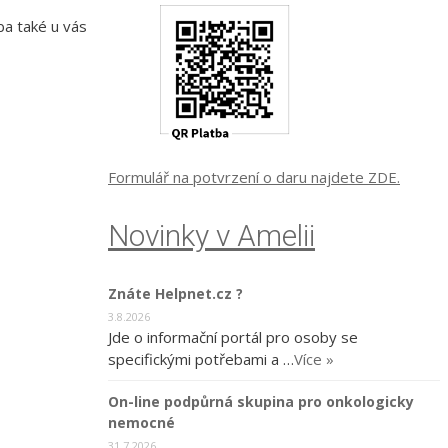
ba také u vás
Formulář na potvrzení o daru najdete ZDE.
Novinky v Amelii
Znáte Helpnet.cz ?
3.8.2026
Jde o informační portál pro osoby se
specifickými potřebami a …
Více »
On-line podpůrná skupina pro onkologicky
nemocné
31.7.2026