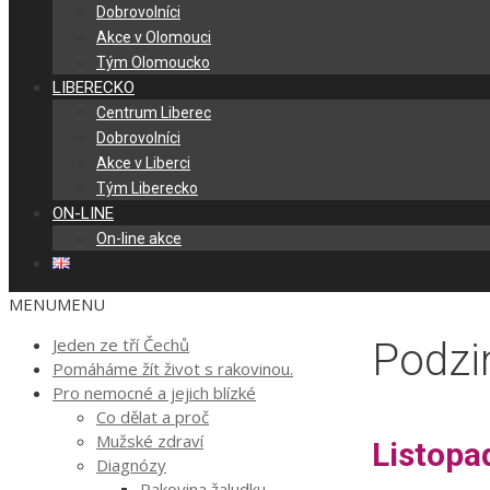
Dobrovolníci
Akce v Olomouci
Tým Olomoucko
LIBERECKO
Centrum Liberec
Dobrovolníci
Akce v Liberci
Tým Liberecko
ON-LINE
On-line akce
MENU
MENU
Jeden ze tří Čechů
Podzi
Pomáháme žít život s rakovinou.
Pro nemocné a jejich blízké
Co dělat a proč
Mužské zdraví
Listopa
Diagnózy
Rakovina žaludku