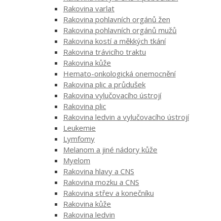
Rakovina varlat
Rakovina pohlavních orgánů žen
Rakovina pohlavních orgánů mužů
Rakovina kostí a měkkých tkání
Rakovina trávicího traktu
Rakovina kůže
Hemato-onkologická onemocnění
Rakovina plic a průdušek
Rakovina vylučovacího ústrojí
Rakovina plic
Rakovina ledvin a vylučovacího ústrojí
Leukemie
Lymfomy
Melanom a jiné nádory kůže
Myelom
Rakovina hlavy a CNS
Rakovina mozku a CNS
Rakovina střev a konečníku
Rakovina kůže
Rakovina ledvin