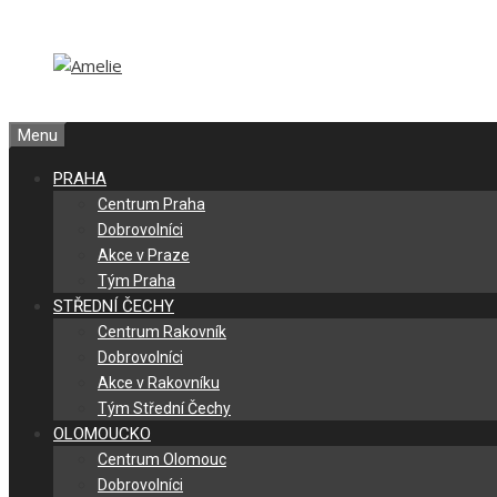
Přeskočit
Přeskočit
na
na
obsah
obsah
Menu
PRAHA
Centrum Praha
Dobrovolníci
Akce v Praze
Tým Praha
STŘEDNÍ ČECHY
Centrum Rakovník
Dobrovolníci
Akce v Rakovníku
Tým Střední Čechy
OLOMOUCKO
Centrum Olomouc
Dobrovolníci