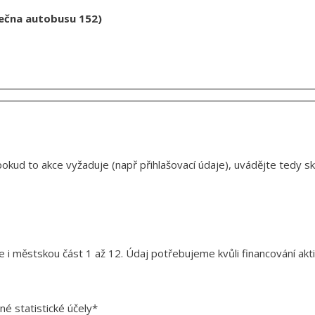
nečna autobusu 152)
okud to akce vyžaduje (např přihlašovací údaje), uvádějte tedy s
 i městskou část 1 až 12. Údaj potřebujeme kvůli financování akt
é statistické účely*