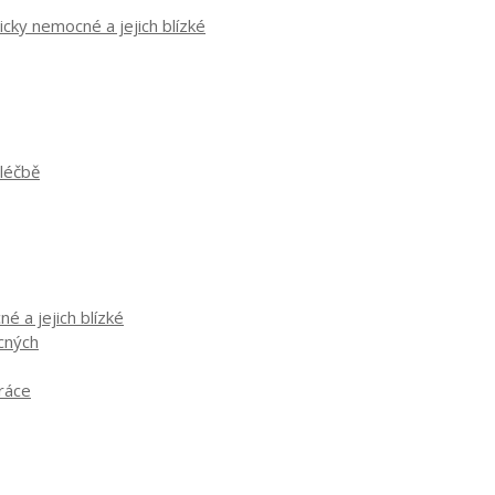
cky nemocné a jejich blízké
 léčbě
é a jejich blízké
ocných
práce