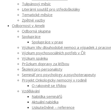
Tulipánový měsíc
Literární soutěž pro středoškoláky
Tematické měsíce
Zpětné vazby
Odbornost v Amelii
Odborná skupina
Spolupráce
Spolupráce v praxi
Výzkum Vliv dlouhodobé nemoci a výpadek z pracovníh
Výzkum psychosociálních potřeb v ČR
Výzkum spánku
Průzkum dopravy za léčbou
Školení pro personalisty
Seminář pro psychology a psychoterapeuty
Projekt Onkologicky nemocný v rodině
O rakovině se třídou
Vzdělávání
Nabídka seminářů
Aktuální nabídka
Uskutečněné – reference