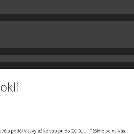
oklí
avě a podél Vltavy až ke vstupu do ZOO.. …. Těšíme se na Vás.