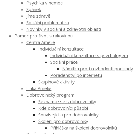
Psychika v nemoci
Spánek
Jíme zdravě
Sociální problematika
Novinky v sociální a zdravotní oblasti
Pomoc pro život s rakovinou
Centra Amelie
Individuální konzultace
Individuální konzultace s psychologem
Sociální práce
Námitka proti rozhodnutí podklady
Poradenství po internetu
Skupinové aktivity
Linka Amelie
Dobrovolnický program
Seznamte se s dobrovolníky
Kde dobrovolníci působí
Související a pro dobrovolníky
Školení pro dobrovolníky
Přihláška na školení dobrovolníků