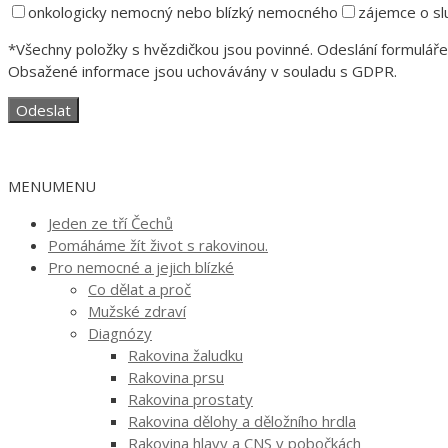
onkologicky nemocný nebo blízký nemocného
zájemce o sl
*Všechny položky s hvězdičkou jsou povinné. Odeslání formuláře 
Obsažené informace jsou uchovávány v souladu s GDPR.
MENU
MENU
Jeden ze tří Čechů
Pomáháme žít život s rakovinou.
Pro nemocné a jejich blízké
Co dělat a proč
Mužské zdraví
Diagnózy
Rakovina žaludku
Rakovina prsu
Rakovina prostaty
Rakovina dělohy a děložního hrdla
Rakovina hlavy a CNS v pobočkách