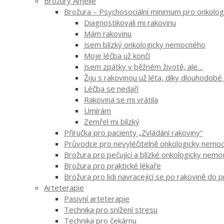
Brožury Amelie
Brožura – Psychosociální minimum pro onkologi
Diagnostikovali mi rakovinu
Mám rakovinu
Jsem blízký onkologicky nemocného
Moje léčba už končí
Jsem zpátky v běžném životě, ale…
Žiju s rakovinou už léta, díky dlouhodobé
Léčba se nedaří
Rakovina se mi vrátila
Umírám
Zemřel mi blízký
Příručka pro pacienty „Zvládání rakoviny“
Průvodce pro nevyléčitelně onkologicky nemocn
Brožura pro pečující a blízké onkologicky nem
Brožura pro praktické lékaře
Brožura pro lidi navracející se po rakovině do 
Arteterapie
Pasivní arteterapie
Technika pro snížení stresu
Technika pro čekárnu