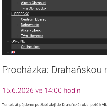
Akce v Olomouci
Tým Olomoucko
LIBERECKO
Centrum Liberec
Dobrovolníci
Akce v Liberci
Tým Liberecko
ON-LINE
On-line akce
Procházka: Drahaňskou r
15.6.2026 ve 14:00 hodin
Tentokrát půjdeme po žluté alejí do Drahaňské rokle, poté k Vlt