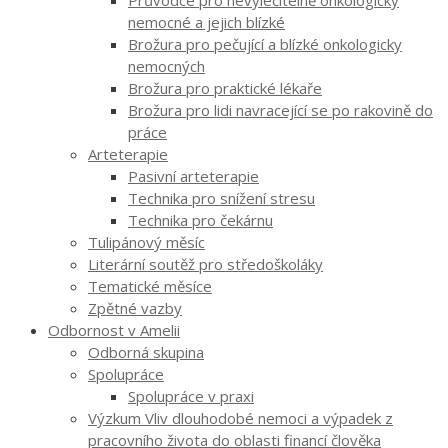
Průvodce pro nevyléčitelně onkologicky
nemocné a jejich blízké
Brožura pro pečující a blízké onkologicky
nemocných
Brožura pro praktické lékaře
Brožura pro lidi navracející se po rakovině do
práce
Arteterapie
Pasivní arteterapie
Technika pro snížení stresu
Technika pro čekárnu
Tulipánový měsíc
Literární soutěž pro středoškoláky
Tematické měsíce
Zpětné vazby
Odbornost v Amelii
Odborná skupina
Spolupráce
Spolupráce v praxi
Výzkum Vliv dlouhodobé nemoci a výpadek z
pracovního života do oblasti financí člověka