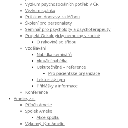
Výzkum psychosociálních potřeb v ČR
Výzkum spánku
Průzkum dopravy za léčbou
Školení pro personalisty
Seminář pro psychology a psychoterapeuty
Projekt Onkologicky nemocný v rodině
O rakovině se třídou
Vzdělávání
Nabídka seminářů
Aktuální nabídka
Uskutečněné – reference
Pro pacientské organizace
Lektorský tým
Přihlášky a informace
Konference
Amelie, z.s.
Příběh Amelie
Spolek Amelie
Akce spolku
Výkonný tým Amelie