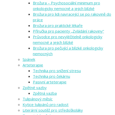
Brožura – Psychosociální minimum pro
onkologicky nemocné a jejich blízké
Brožura pro lidi navracející se po rakovině do
práce
Brožura pro praktické lékaře
Příručka pro pacienty „Zvládání rakoviny“
Průvodce pro nevyléčitelně onkologicky
nemocné a jejich blízké
Brožura pro pečující a blízké onkologicky
nemocných
Spánek
Arteterapie
Technika pro snížení stresu
Technika pro čekárnu
Pasivní arteterapie
Zpětné vazby
Zpětná vazba
Tulipánový měsíc
Kytice tulipánů pro radost
Literární soutěž pro středoškoláky