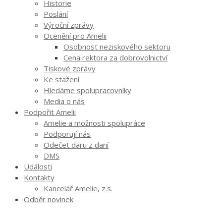
Historie
Poslání
Výroční zprávy
Ocenění pro Amelii
Osobnost neziskového sektoru
Cena rektora za dobrovolnictví
Tiskové zprávy
Ke stažení
Hledáme spolupracovníky
Media o nás
Podpořit Amelii
Amelie a možnosti spolupráce
Podporují nás
Odečet daru z daní
DMS
Události
Kontakty
Kancelář Amelie, z.s.
Odběr novinek