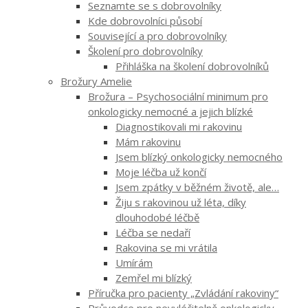
Seznamte se s dobrovolníky
Kde dobrovolníci působí
Související a pro dobrovolníky
Školení pro dobrovolníky
Přihláška na školení dobrovolníků
Brožury Amelie
Brožura – Psychosociální minimum pro
onkologicky nemocné a jejich blízké
Diagnostikovali mi rakovinu
Mám rakovinu
Jsem blízký onkologicky nemocného
Moje léčba už končí
Jsem zpátky v běžném životě, ale…
Žiju s rakovinou už léta, díky
dlouhodobé léčbě
Léčba se nedaří
Rakovina se mi vrátila
Umírám
Zemřel mi blízký
Příručka pro pacienty „Zvládání rakoviny“