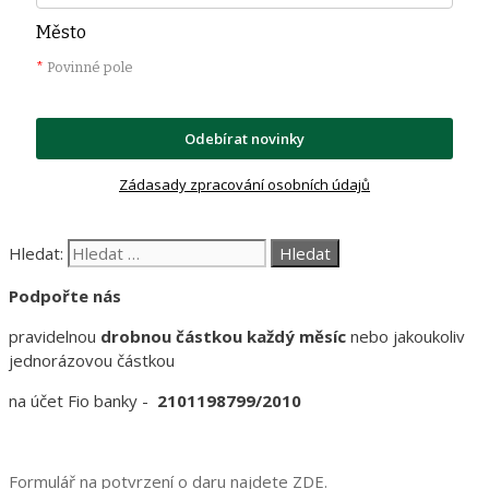
Město
*
Povinné pole
Odebírat novinky
Zádasady zpracování osobních údajů
Hledat:
Podpořte nás
pravidelnou
drobnou částkou každý měsíc
nebo jakoukoliv
jednorázovou částkou
na účet Fio banky -
2101198799/2010
Formulář na potvrzení o daru najdete ZDE.