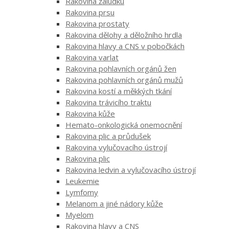
Rakovina žaludku
Rakovina prsu
Rakovina prostaty
Rakovina dělohy a děložního hrdla
Rakovina hlavy a CNS v pobočkách
Rakovina varlat
Rakovina pohlavních orgánů žen
Rakovina pohlavních orgánů mužů
Rakovina kostí a měkkých tkání
Rakovina trávicího traktu
Rakovina kůže
Hemato-onkologická onemocnění
Rakovina plic a průdušek
Rakovina vylučovacího ústrojí
Rakovina plic
Rakovina ledvin a vylučovacího ústrojí
Leukemie
Lymfomy
Melanom a jiné nádory kůže
Myelom
Rakovina hlavy a CNS