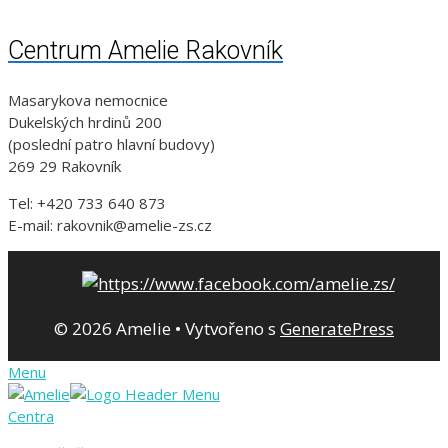
Centrum Amelie Rakovník
Masarykova nemocnice
Dukelských hrdinů 200
(poslední patro hlavní budovy)
269 29 Rakovník
Tel: +420 733 640 873
E-mail: rakovnik@amelie-zs.cz
© 2026 Amelie
• Vytvořeno s
GeneratePress
Menu
Centra