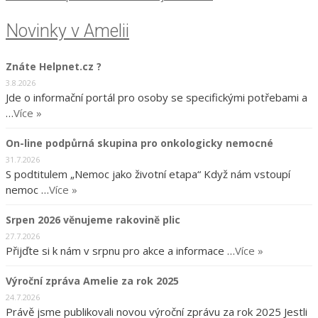
Novinky v Amelii
Znáte Helpnet.cz ?
3.8.2026
Jde o informační portál pro osoby se specifickými potřebami a
…
Více »
On-line podpůrná skupina pro onkologicky nemocné
31.7.2026
S podtitulem „Nemoc jako životní etapa“ Když nám vstoupí
nemoc …
Více »
Srpen 2026 věnujeme rakovině plic
27.7.2026
Přijďte si k nám v srpnu pro akce a informace …
Více »
Výroční zpráva Amelie za rok 2025
24.7.2026
Právě jsme publikovali novou výroční zprávu za rok 2025 Jestli