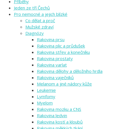
Příběhy
Jeden ze tří Čechů
Pro nemocné a jejich blízké
Co dělat a proč
Mužské zdraví
Diagnózy
Rakovina prsu
Rakovina plic a průdušek
Rakovina střev a konečníku
Rakovina prostaty
Rakovina varlat
Rakovina dělohy a děložního hrdla
Rakovina vaječníků
Melanom a jiné nádory kůže
Leukemie
Lymfomy
Myelom
Rakovina mozku a CNS
Rakovina ledvin
Rakovina kostí a kloubů
Rakovina měkkých tkání