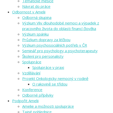
Tematické měsíce
Návrat do práce
Odbornost v Amelii
Odborná skupina
Výzkum Vliv dlouhodobé nemoci a výpadek z
pracovního života do oblasti financí člověka
Výzkum spánku
Průzkum dopravy za léčbou
Výzkum psychosociálních potřeb v ČR
Seminář pro psychology a psychoterapeuty
Školení pro personalisty
Spolupráce
Spolupráce v praxi
Vzdělávání
Projekt Onkologicky nemocný v rodině
O rakovině se třídou
Konference
Odborné přípěvky
Podpořit Amelii
Amelie a možnosti spolupráce
Tajné pohlednice