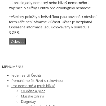
onkologicky nemocný nebo blízký nemocného
zájemce o služby Centra pro onkologicky nemocné
*Všechny položky s hvězdičkou jsou povinné. Odeslání
formuláře není závazné k účasti. Účast je bezplatná.
Obsažené informace jsou uchovávány v souladu s
GDPR.
MENU
MENU
Jeden ze tří Čechů
Pomáháme žít život s rakovinou.
Pro nemocné a jejich blízké
Co dělat a proč
Mužské zdraví
Diagnózy