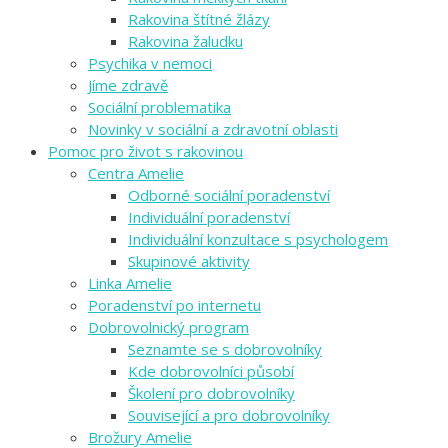
Rakovina štítné žlázy
Rakovina žaludku
Psychika v nemoci
Jíme zdravě
Sociální problematika
Novinky v sociální a zdravotní oblasti
Pomoc pro život s rakovinou
Centra Amelie
Odborné sociální poradenství
Individuální poradenství
Individuální konzultace s psychologem
Skupinové aktivity
Linka Amelie
Poradenství po internetu
Dobrovolnický program
Seznamte se s dobrovolníky
Kde dobrovolníci působí
Školení pro dobrovolníky
Související a pro dobrovolníky
Brožury Amelie