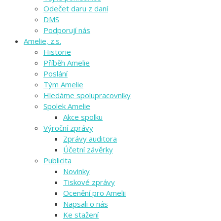
Odečet daru z daní
DMS
Podporují nás
Amelie, z.s.
Historie
Příběh Amelie
Poslání
Tým Amelie
Hledáme spolupracovníky
Spolek Amelie
Akce spolku
Výroční zprávy
Zprávy auditora
Účetní závěrky
Publicita
Novinky
Tiskové zprávy
Ocenění pro Amelii
Napsali o nás
Ke stažení