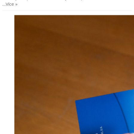
…
Více »