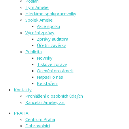
Poslání
Tým Amelie
Hledáme spolupracovníky
Spolek Amelie
Akce spolku
Výroční zprávy
Zprávy auditora
Účetní závěrky
Publicita
Novinky
Tiskové zprávy
Ocenění pro Amelii
Napsali o nás
Ke stažení
Kontakty
Prohlášení o osobních údajích
Kancelář Amelie, z.s.
PRAHA
Centrum Praha
Dobrovolníci