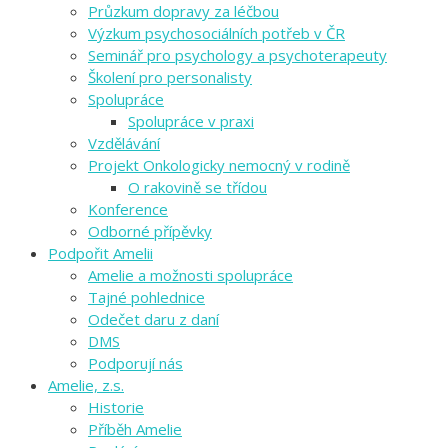
Průzkum dopravy za léčbou
Výzkum psychosociálních potřeb v ČR
Seminář pro psychology a psychoterapeuty
Školení pro personalisty
Spolupráce
Spolupráce v praxi
Vzdělávání
Projekt Onkologicky nemocný v rodině
O rakovině se třídou
Konference
Odborné přípěvky
Podpořit Amelii
Amelie a možnosti spolupráce
Tajné pohlednice
Odečet daru z daní
DMS
Podporují nás
Amelie, z.s.
Historie
Příběh Amelie