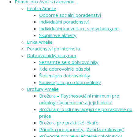
Pomoc pro život s rakovinou
Centra Amelie
Odborné sociální poradenství
Individuální poradenství
Individuální konzultace s psychologem
Skupinové aktivity
Linka Amelie
Poradenství po internetu
Dobrovolnický program
Seznamte se s dobrovolníky
Kde dobrovolníci působí
Školení pro dobrovolníky
Související a pro dobrovolníky
Brožury Amelie
Brožura – Psychosociální minimum pro
onkologicky nemocné a jejich blízké
Brožura pro lidi navracející se po rakovině do
práce
Brožura pro praktické lékaře
Příručka pro pacienty „Zvládání rakoviny“
Průvodce pro nevyléčitelně onkologicky