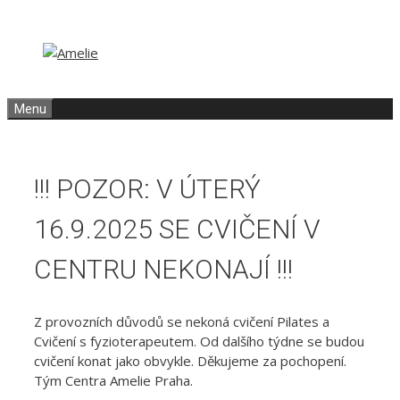
Přeskočit
Přeskočit
na
na
obsah
obsah
Menu
!!! POZOR: V ÚTERÝ
16.9.2025 SE CVIČENÍ V
CENTRU NEKONAJÍ !!!
Z provozních důvodů se nekoná cvičení Pilates a
Cvičení s fyzioterapeutem. Od dalšího týdne se budou
cvičení konat jako obvykle. Děkujeme za pochopení.
Tým Centra Amelie Praha.