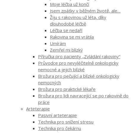
Moje léčba už končí
Jsem zpátky v běžném životě, ale…
Žiju s rakovinou už léta, díky
dlouhodobé léčbě
Léčba se nedaří
Rakovina se mi vrátila
Umírám
Zemřel mi blízký
Příručka pro pacienty „Zvládání rakoviny“
Průvodce pro nevyléčitelně onkologicky
nemocné a jejich blízké
Brožura pro pečující a blízké onkologicky
nemocných
Brožura pro praktické lékaře
Brožura pro lidi navracející se po rakovině do
práce
Arteterapie
Pasivní arteterapie
Technika pro snížení stresu
Technika pro čekárnu