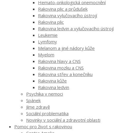
Hemato-onkologická onemocnění
Rakovina plic a průdušek
Rakovina vylučovacího ústrojí
Rakovina plic
Rakovina ledvin a vylučovacího ústrojí
Leukemie
Lymfomy
Melanom a jiné nádory kůže
Myelom
Rakovina hlavy a CNS
Rakovina mozku a CNS
Rakovina střev a konečníku
Rakovina kůže
Rakovina ledvin
Psychika v nemoci
Spánek
Jíme zdravě
Sociální problematika
Novinky v sociální a zdravotní oblasti
Pomoc pro život s rakovinou
Centra Amelie