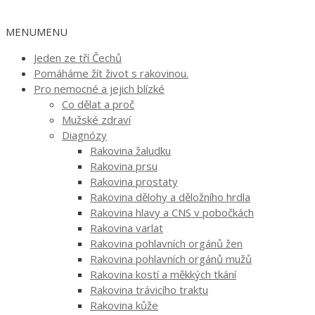
MENU
MENU
Jeden ze tří Čechů
Pomáháme žít život s rakovinou.
Pro nemocné a jejich blízké
Co dělat a proč
Mužské zdraví
Diagnózy
Rakovina žaludku
Rakovina prsu
Rakovina prostaty
Rakovina dělohy a děložního hrdla
Rakovina hlavy a CNS v pobočkách
Rakovina varlat
Rakovina pohlavních orgánů žen
Rakovina pohlavních orgánů mužů
Rakovina kostí a měkkých tkání
Rakovina trávicího traktu
Rakovina kůže