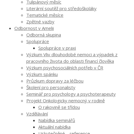
Tulipánový měsíc
Literární soutěž pro středoškoláky
Tematické měsíce
Zpětné vazby
Odbornost v Amelii
Odborná skupina
Spolupráce
Spolupráce v praxi
Výzkum Vliv dlouhodobé nemoci a výpadek z
pracovního života do oblasti financí člověka
Výzkum psychosociálních potřeb v ČR
Výzkum spánku
Průzkum dopravy za léčbou
Školení pro personalisty
Seminář pro psychology a psychoterapeuty
Projekt Onkologicky nemocný v rodině
O rakovině se třídou
Vzdělávání
Nabídka seminářů
Aktuální nabídka
Uskutečněné – reference