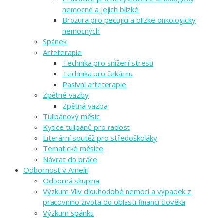
nemocné a jejich blízké
Brožura pro pečující a blízké onkologicky
nemocných
Spánek
Arteterapie
Technika pro snížení stresu
Technika pro čekárnu
Pasivní arteterapie
Zpětné vazby
Zpětná vazba
Tulipánový měsíc
Kytice tulipánů pro radost
Literární soutěž pro středoškoláky
Tematické měsíce
Návrat do práce
Odbornost v Amelii
Odborná skupina
Výzkum Vliv dlouhodobé nemoci a výpadek z
pracovního života do oblasti financí člověka
Výzkum spánku