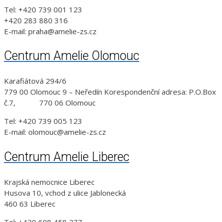
Tel: +420 739 001 123
+420 283 880 316
E-mail: praha@amelie-zs.cz
Centrum Amelie Olomouc
Karafiátová 294/6
779 00 Olomouc 9 – Neředín Korespondenční adresa: P.O.Box
č.7, 770 06 Olomouc
Tel: +420 739 005 123
E-mail: olomouc@amelie-zs.cz
Centrum Amelie Liberec
Krajská nemocnice Liberec
Husova 10, vchod z ulice Jablonecká
460 63 Liberec
Tel: +420 608 458 277