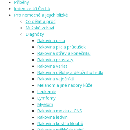
Příběhy
Jeden ze tří Čechů
Pro nemocné a jejich blízké
Co dělat a proč
Mužské zdraví
Diagnózy
Rakovina prsu
Rakovina plic a průdušek
Rakovina střev a konečníku
Rakovina prostaty
Rakovina varlat
Rakovina dělohy a děložního hrdla
Rakovina vaječníků
Melanom a jiné nádory kůže
Leukemie
Lymfomy
Myelom
Rakovina mozku a CNS
Rakovina ledvin
Rakovina kostí a kloubů
Rakovina měkkých tkání