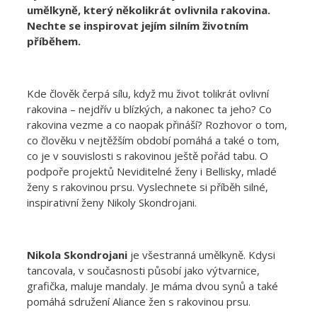
umělkyně, který několikrát ovlivnila rakovina.
Nechte se inspirovat jejím silním životním
příběhem.
Kde člověk čerpá sílu, když mu život tolikrát ovlivní
rakovina – nejdřív u blízkých, a nakonec ta jeho? Co
rakovina vezme a co naopak přináší? Rozhovor o tom,
co člověku v nejtěžším období pomáhá a také o tom,
co je v souvislosti s rakovinou ještě pořád tabu. O
podpoře projektů Neviditelné ženy i Bellisky, mladé
ženy s rakovinou prsu. Vyslechnete si příběh silné,
inspirativní ženy Nikoly Skondrojani.
Nikola Skondrojani
je všestranná umělkyně. Kdysi
tancovala, v současnosti působí jako výtvarnice,
grafička, maluje mandaly. Je máma dvou synů a také
pomáhá sdružení Aliance žen s rakovinou prsu.