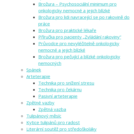
Brožura – Psychosociální minimum pro
onkologicky nemocné a jejich blízké
Brožura pro lidi navracející se po rakovině do
práce
Brožura pro praktické lékaře
Příručka pro pacienty „Zvládání rakoviny“
Průvodce pro nevyléčitelně onkologicky
nemocné a jejich blízké
Brožura pro pečující a blízké onkologicky
nemocných
Spánek
Arteterapie
Technika pro snížení stresu
Technika pro čekárnu
Pasivní arteterapie
Zpětné vazby
Zpětná vazba
Tulipánový měsíc
Kytice tulipánů pro radost
Literární soutěž pro středoškoláky