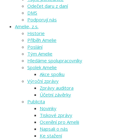
Odečet daru z daní
DMS
Podporují nás
Amelie, z.s.
Historie
Příběh Amelie
Poslání
Tým Amelie
Hledáme spolupracovníky
Spolek Amelie
Akce spolku
Výroční zprávy
Zprávy auditora
Účetní závěrky
Publicita
Novinky
Tiskové zprávy
Ocenění pro Amelii
Napsali o nás
Ke stažení