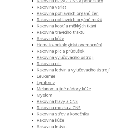
Rakovina hlavy a CNS v pobočkách
Rakovina varlat
Rakovina pohlavních orgánů žen
Rakovina pohlavních orgánů mužů
Rakovina kostí a měkkých tkání
Rakovina trávicího traktu
Rakovina kůže
Hemato-onkologická onemocnění
Rakovina plic a průdušek
Rakovina vylučovacího ústrojí
Rakovina plic
Rakovina ledvin a vylučovacího ústrojí
Leukemie
Lymfomy
Melanom a jiné nádory kůže
Myelom
Rakovina hlavy a CNS
Rakovina mozku a CNS
Rakovina střev a konečníku
Rakovina kůže
Rakovina ledvin