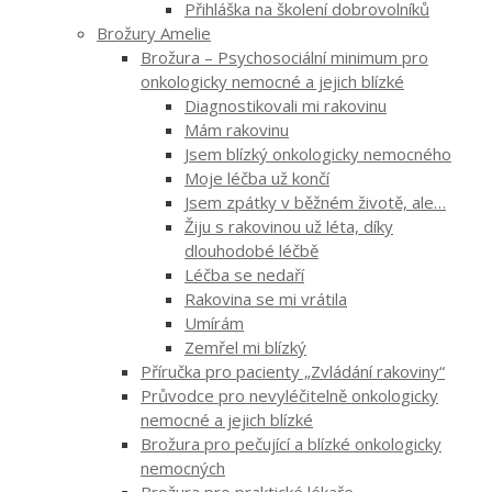
Přihláška na školení dobrovolníků
Brožury Amelie
Brožura – Psychosociální minimum pro
onkologicky nemocné a jejich blízké
Diagnostikovali mi rakovinu
Mám rakovinu
Jsem blízký onkologicky nemocného
Moje léčba už končí
Jsem zpátky v běžném životě, ale…
Žiju s rakovinou už léta, díky
dlouhodobé léčbě
Léčba se nedaří
Rakovina se mi vrátila
Umírám
Zemřel mi blízký
Příručka pro pacienty „Zvládání rakoviny“
Průvodce pro nevyléčitelně onkologicky
nemocné a jejich blízké
Brožura pro pečující a blízké onkologicky
nemocných
Brožura pro praktické lékaře