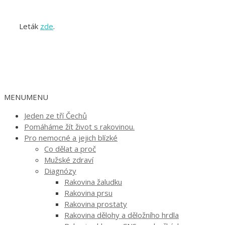
Leták
zde
.
MENU
MENU
Jeden ze tří Čechů
Pomáháme žít život s rakovinou.
Pro nemocné a jejich blízké
Co dělat a proč
Mužské zdraví
Diagnózy
Rakovina žaludku
Rakovina prsu
Rakovina prostaty
Rakovina dělohy a děložního hrdla