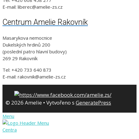
E-mail: liberec@amelie-zs.cz
Centrum Amelie Rakovník
Masarykova nemocnice
Dukelských hrdinů 200
(poslední patro hlavní budovy)
269 29 Rakovník
Tel: +420 733 640 873
E-mail: rakovnik@amelie-zs.cz
© 2026 Amelie
• Vytvořeno s
GeneratePress
Menu
Centra