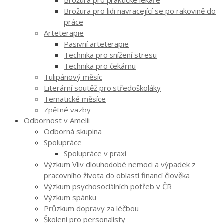
Brožura pro lidi navracející se po rakovině do
práce
Arteterapie
Pasivní arteterapie
Technika pro snížení stresu
Technika pro čekárnu
Tulipánový měsíc
Literární soutěž pro středoškoláky
Tematické měsíce
Zpětné vazby
Odbornost v Amelii
Odborná skupina
Spolupráce
Spolupráce v praxi
Výzkum Vliv dlouhodobé nemoci a výpadek z
pracovního života do oblasti financí člověka
Výzkum psychosociálních potřeb v ČR
Výzkum spánku
Průzkum dopravy za léčbou
Školení pro personalisty