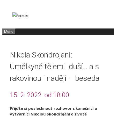
Přeskočit
Přeskočit
na
na
obsah
obsah
Menu
Nikola Skondrojani:
Umělkyně tělem i duší… a s
rakovinou i nadějí – beseda
15. 2. 2022 od 18:00
Přijďte si poslechnout rozhovor s tanečnicí a
výtvarnicí Nikolou Skondrojani o životě