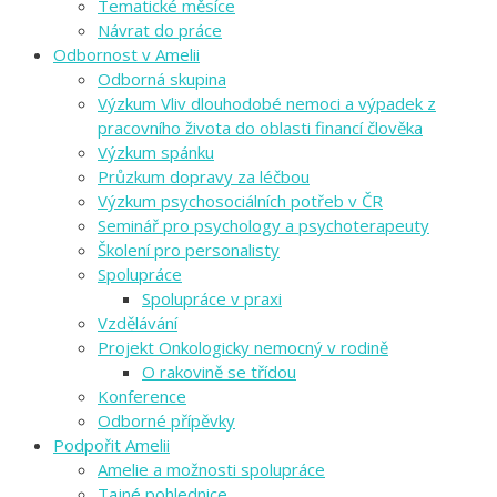
Tematické měsíce
Návrat do práce
Odbornost v Amelii
Odborná skupina
Výzkum Vliv dlouhodobé nemoci a výpadek z
pracovního života do oblasti financí člověka
Výzkum spánku
Průzkum dopravy za léčbou
Výzkum psychosociálních potřeb v ČR
Seminář pro psychology a psychoterapeuty
Školení pro personalisty
Spolupráce
Spolupráce v praxi
Vzdělávání
Projekt Onkologicky nemocný v rodině
O rakovině se třídou
Konference
Odborné přípěvky
Podpořit Amelii
Amelie a možnosti spolupráce
Tajné pohlednice