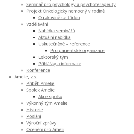
Seminář pro psychology a psychoterapeuty
Projekt Onkologicky nemocný v rodině
O rakovině se třídou
Vzdělávání
Nabídka seminářů
Aktuální nabídka
Uskutečněné – reference
Pro pacientské organizace
Lektorský tým
Přihlášky a informace
Konference
Amelie, z.s.
Příběh Amelie
Spolek Amelie
Akce spolku
Výkonný tým Amelie
Historie
Poslání
Výroční zprávy
Ocenění pro Amelii