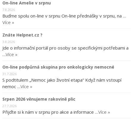
On-line Amelie v srpnu
7.8.2026
Buďme spolu on-line v srpnu On-line přednášky v srpnu, na …
Více »
Znáte Helpnet.cz ?
3.8.2026
Jde o informační portál pro osoby se specifickými potřebami a
…
Více »
On-line podpůrná skupina pro onkologicky nemocné
31.7.2026
S podtitulem „Nemoc jako životní etapa“ Když nám vstoupí
nemoc …
Více »
Srpen 2026 věnujeme rakovině plic
27.7.2026
Přijďte si k nám v srpnu pro akce a informace …
Více »