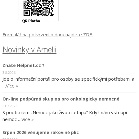
Formulář na potvrzení o daru najdete ZDE.
Novinky v Amelii
Znáte Helpnet.cz ?
3.8.2026
Jde o informační portál pro osoby se specifickými potřebami a
…
Více »
On-line podpůrná skupina pro onkologicky nemocné
31.7.2026
S podtitulem „Nemoc jako životní etapa“ Když nám vstoupí
nemoc …
Více »
Srpen 2026 věnujeme rakovině plic