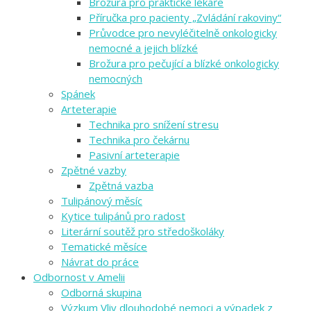
Brožura pro praktické lékaře
Příručka pro pacienty „Zvládání rakoviny“
Průvodce pro nevyléčitelně onkologicky
nemocné a jejich blízké
Brožura pro pečující a blízké onkologicky
nemocných
Spánek
Arteterapie
Technika pro snížení stresu
Technika pro čekárnu
Pasivní arteterapie
Zpětné vazby
Zpětná vazba
Tulipánový měsíc
Kytice tulipánů pro radost
Literární soutěž pro středoškoláky
Tematické měsíce
Návrat do práce
Odbornost v Amelii
Odborná skupina
Výzkum Vliv dlouhodobé nemoci a výpadek z