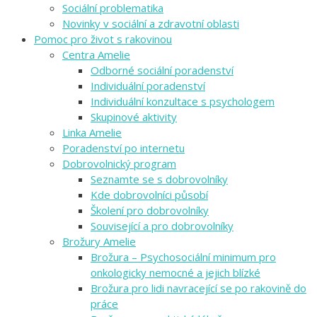
Sociální problematika
Novinky v sociální a zdravotní oblasti
Pomoc pro život s rakovinou
Centra Amelie
Odborné sociální poradenství
Individuální poradenství
Individuální konzultace s psychologem
Skupinové aktivity
Linka Amelie
Poradenství po internetu
Dobrovolnický program
Seznamte se s dobrovolníky
Kde dobrovolníci působí
Školení pro dobrovolníky
Související a pro dobrovolníky
Brožury Amelie
Brožura – Psychosociální minimum pro
onkologicky nemocné a jejich blízké
Brožura pro lidi navracející se po rakovině do
práce