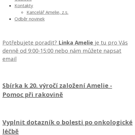
Kontakty
Kancelář Amelie, z.s.
Odběr novinek
Potřebujete poradit?
Linka Amelie
je tu pro Vás
denně od 9:00-15:00 nebo nám můžete napsat
email
Sbírka k 20. výročí založení Amelie
-
Pomoc při rakovině
Vyplnit dotazník o bolesti po onkologické
léčbě