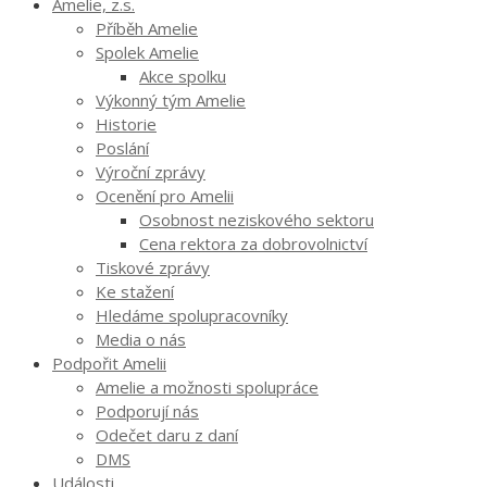
Amelie, z.s.
Příběh Amelie
Spolek Amelie
Akce spolku
Výkonný tým Amelie
Historie
Poslání
Výroční zprávy
Ocenění pro Amelii
Osobnost neziskového sektoru
Cena rektora za dobrovolnictví
Tiskové zprávy
Ke stažení
Hledáme spolupracovníky
Media o nás
Podpořit Amelii
Amelie a možnosti spolupráce
Podporují nás
Odečet daru z daní
DMS
Události