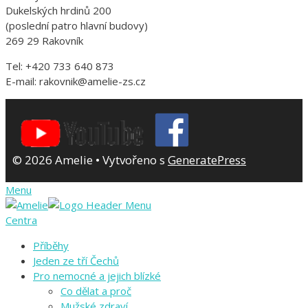
Dukelských hrdinů 200
(poslední patro hlavní budovy)
269 29 Rakovník
Tel: +420 733 640 873
E-mail: rakovnik@amelie-zs.cz
© 2026 Amelie
• Vytvořeno s
GeneratePress
Menu
Centra
Příběhy
Jeden ze tří Čechů
Pro nemocné a jejich blízké
Co dělat a proč
Mužské zdraví