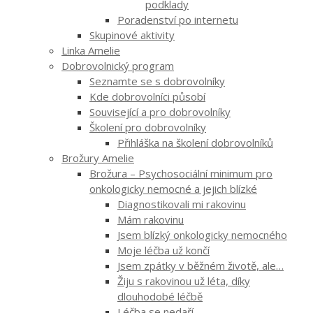
podklady
Poradenství po internetu
Skupinové aktivity
Linka Amelie
Dobrovolnický program
Seznamte se s dobrovolníky
Kde dobrovolníci působí
Související a pro dobrovolníky
Školení pro dobrovolníky
Přihláška na školení dobrovolníků
Brožury Amelie
Brožura – Psychosociální minimum pro
onkologicky nemocné a jejich blízké
Diagnostikovali mi rakovinu
Mám rakovinu
Jsem blízký onkologicky nemocného
Moje léčba už končí
Jsem zpátky v běžném životě, ale…
Žiju s rakovinou už léta, díky
dlouhodobé léčbě
Léčba se nedaří