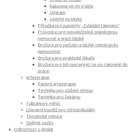
Rakovina se mi vrátila
Umírám
Zemřel mi blízký
Příručka pro pacienty „Zvládání rakoviny“
Průvodce pro nevyléčitelně onkologicky
nemocné a jejich blízké
Brožura pro pečující a blízké onkologicky
nemocných
Brožura pro praktické lékaře
Brožura pro lidi navracející se po rakovině do
práce
Arteterapie
Pasivní arteterapie
Technika pro snížení stresu
Technika pro čekárnu
Tulipánový měsíc
Literární soutěž pro středoškoláky
Tematické měsíce
Zpětné vazby
Odbornost v Amelii