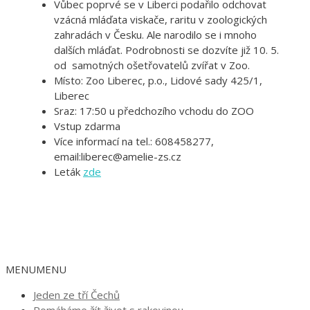
Vůbec poprvé se v Liberci podařilo odchovat
vzácná mláďata viskače, raritu v zoologických
zahradách v Česku. Ale narodilo se i mnoho
dalších mláďat. Podrobnosti se dozvíte již 10. 5.
od samotných ošetřovatelů zvířat v Zoo.
Místo: Zoo Liberec, p.o., Lidové sady 425/1,
Liberec
Sraz: 17:50 u předchozího vchodu do ZOO
Vstup zdarma
Více informací na tel.: 608458277,
email:liberec@amelie-zs.cz
Leták
zde
MENU
MENU
Jeden ze tří Čechů
Pomáháme žít život s rakovinou.