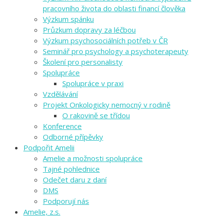
pracovního života do oblasti financí člověka
Výzkum spánku
Průzkum dopravy za léčbou
Výzkum psychosociálních potřeb v ČR
Seminář pro psychology a psychoterapeuty
Školení pro personalisty
Spolupráce
Spolupráce v praxi
Vzdělávání
Projekt Onkologicky nemocný v rodině
O rakovině se třídou
Konference
Odborné přípěvky
Podpořit Amelii
Amelie a možnosti spolupráce
Tajné pohlednice
Odečet daru z daní
DMS
Podporují nás
Amelie, z.s.