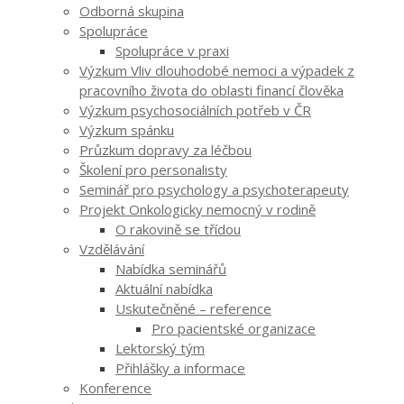
Odborná skupina
Spolupráce
Spolupráce v praxi
Výzkum Vliv dlouhodobé nemoci a výpadek z
pracovního života do oblasti financí člověka
Výzkum psychosociálních potřeb v ČR
Výzkum spánku
Průzkum dopravy za léčbou
Školení pro personalisty
Seminář pro psychology a psychoterapeuty
Projekt Onkologicky nemocný v rodině
O rakovině se třídou
Vzdělávání
Nabídka seminářů
Aktuální nabídka
Uskutečněné – reference
Pro pacientské organizace
Lektorský tým
Přihlášky a informace
Konference