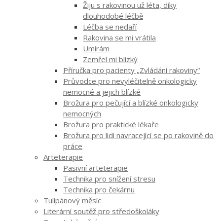
Žiju s rakovinou už léta, díky
dlouhodobé léčbě
Léčba se nedaří
Rakovina se mi vrátila
Umírám
Zemřel mi blízký
Příručka pro pacienty „Zvládání rakoviny“
Průvodce pro nevyléčitelně onkologicky
nemocné a jejich blízké
Brožura pro pečující a blízké onkologicky
nemocných
Brožura pro praktické lékaře
Brožura pro lidi navracející se po rakovině do
práce
Arteterapie
Pasivní arteterapie
Technika pro snížení stresu
Technika pro čekárnu
Tulipánový měsíc
Literární soutěž pro středoškoláky