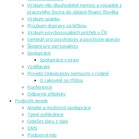
Výzkum Vliv dlouhodobé nemoci a výpadek z
pracovního života do oblasti financí člověka
Výzkum spánku
Průzkum dopravy za léčbou
Výzkum psychosociálních potřeb v ČR
Seminář pro psychology a psychoterapeuty
Školení pro personalisty
Spolupráce
Spolupráce v praxi
Vzdělávání
Projekt Onkologicky nemocný v rodině
O rakovině se třídou
Konference
Odborné přípěvky
Podpořit Amelii
Amelie a možnosti spolupráce
Tajné pohlednice
Odečet daru z daní
DMS
Podporují nás