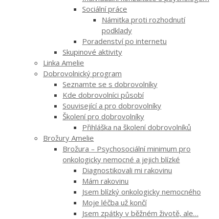
Sociální práce
Námitka proti rozhodnutí
podklady
Poradenství po internetu
Skupinové aktivity
Linka Amelie
Dobrovolnický program
Seznamte se s dobrovolníky
Kde dobrovolníci působí
Související a pro dobrovolníky
Školení pro dobrovolníky
Přihláška na školení dobrovolníků
Brožury Amelie
Brožura – Psychosociální minimum pro
onkologicky nemocné a jejich blízké
Diagnostikovali mi rakovinu
Mám rakovinu
Jsem blízký onkologicky nemocného
Moje léčba už končí
Jsem zpátky v běžném životě, ale…