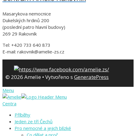
Masarykova nemocnice
Dukelských hrdinů 200
(poslední patro hlavní budovy)
269 29 Rakovník
Tel: +420 733 640 873
E-mail: rakovnik@amelie-zs.cz
© 2026 Amelie
• Vytvořeno s
GeneratePress
Menu
Centra
Příběhy
Jeden ze tří Čechů
Pro nemocné a jejich blízké
Co dělat a proč