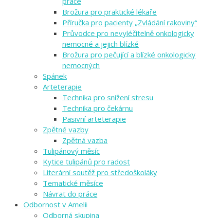
práce
Brožura pro praktické lékaře
Příručka pro pacienty „Zvládání rakoviny“
Průvodce pro nevyléčitelně onkologicky
nemocné a jejich blízké
Brožura pro pečující a blízké onkologicky
nemocných
Spánek
Arteterapie
Technika pro snížení stresu
Technika pro čekárnu
Pasivní arteterapie
Zpětné vazby
Zpětná vazba
Tulipánový měsíc
Kytice tulipánů pro radost
Literární soutěž pro středoškoláky
Tematické měsíce
Návrat do práce
Odbornost v Amelii
Odborná skupina