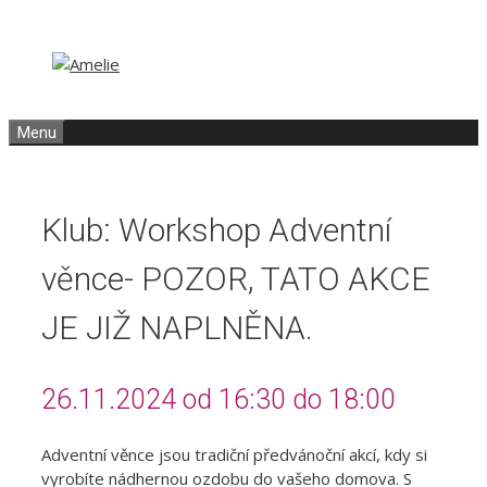
Přeskočit
Přeskočit
na
na
obsah
obsah
Menu
Klub: Workshop Adventní
věnce- POZOR, TATO AKCE
JE JIŽ NAPLNĚNA.
26.11.2024 od 16:30 do 18:00
Adventní věnce jsou tradiční předvánoční akcí, kdy si
vyrobíte nádhernou ozdobu do vašeho domova. S