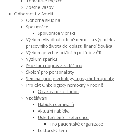
Tematické měsíce
Zpětné vazby
Odbornost v Amelii
Odborná skupina
Spolupráce
Spolupráce v praxi
Výzkum Vliv dlouhodobé nemoci a výpadek z
pracovního života do oblasti financí člověka
Výzkum psychosociálních potřeb v ČR
Výzkum spánku
Průzkum dopravy za léčbou
Školení pro personalisty
Seminář pro psychology a psychoterapeuty
Projekt Onkologicky nemocný v rodině
O rakovině se třídou
Vzdělávání
Nabídka seminářů
Aktuální nabídka
Uskutečněné – reference
Pro pacientské organizace
Lektorský tým