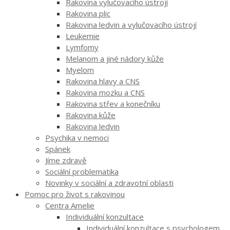
Rakovina vylučovacího ústrojí
Rakovina plic
Rakovina ledvin a vylučovacího ústrojí
Leukemie
Lymfomy
Melanom a jiné nádory kůže
Myelom
Rakovina hlavy a CNS
Rakovina mozku a CNS
Rakovina střev a konečníku
Rakovina kůže
Rakovina ledvin
Psychika v nemoci
Spánek
Jíme zdravě
Sociální problematika
Novinky v sociální a zdravotní oblasti
Pomoc pro život s rakovinou
Centra Amelie
Individuální konzultace
Individuální konzultace s psychologem