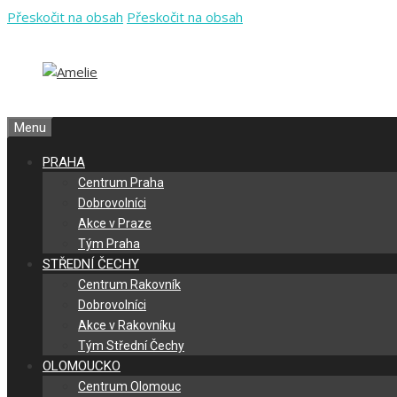
Přeskočit na obsah
Přeskočit na obsah
Menu
PRAHA
Centrum Praha
Dobrovolníci
Akce v Praze
Tým Praha
STŘEDNÍ ČECHY
Centrum Rakovník
Dobrovolníci
Akce v Rakovníku
Tým Střední Čechy
OLOMOUCKO
Centrum Olomouc