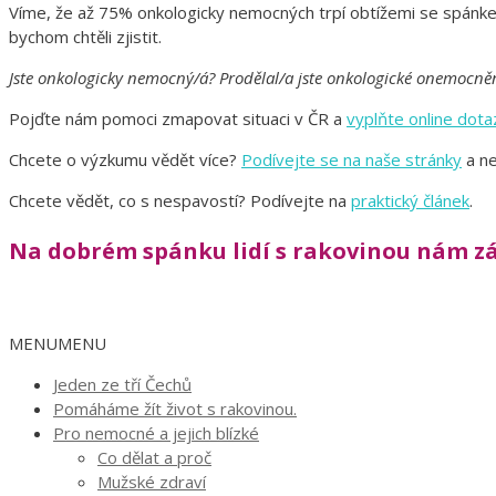
Víme, že až 75% onkologicky nemocných trpí obtížemi se spánkem. 
bychom chtěli zjistit.
Jste onkologicky nemocný/á? Prodělal/a jste onkologické onemocně
Pojďte nám pomoci zmapovat situaci v ČR a
vyplňte online dota
Chcete o výzkumu vědět více?
Podívejte se na naše stránky
a n
Chcete vědět, co s nespavostí? Podívejte na
praktický článek
.
Na dobrém spánku lidí s rakovinou nám zá
MENU
MENU
Jeden ze tří Čechů
Pomáháme žít život s rakovinou.
Pro nemocné a jejich blízké
Co dělat a proč
Mužské zdraví