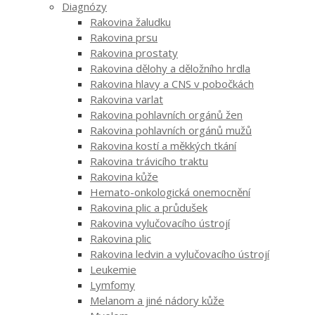
Diagnózy
Rakovina žaludku
Rakovina prsu
Rakovina prostaty
Rakovina dělohy a děložního hrdla
Rakovina hlavy a CNS v pobočkách
Rakovina varlat
Rakovina pohlavních orgánů žen
Rakovina pohlavních orgánů mužů
Rakovina kostí a měkkých tkání
Rakovina trávicího traktu
Rakovina kůže
Hemato-onkologická onemocnění
Rakovina plic a průdušek
Rakovina vylučovacího ústrojí
Rakovina plic
Rakovina ledvin a vylučovacího ústrojí
Leukemie
Lymfomy
Melanom a jiné nádory kůže