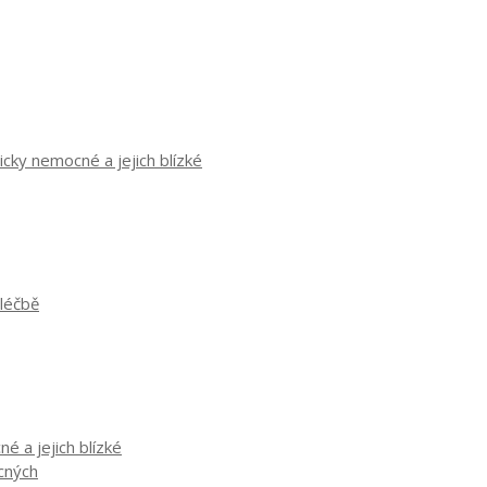
cky nemocné a jejich blízké
 léčbě
é a jejich blízké
ocných