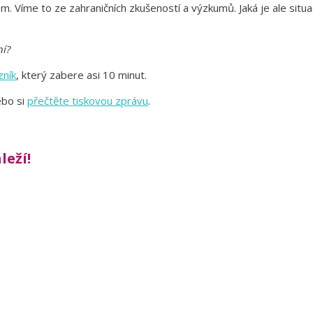
Víme to ze zahraničních zkušeností a výzkumů. Jaká je ale situace
ní?
zník
, který zabere asi 10 minut.
ebo si
přečtěte tiskovou zprávu
.
leží!