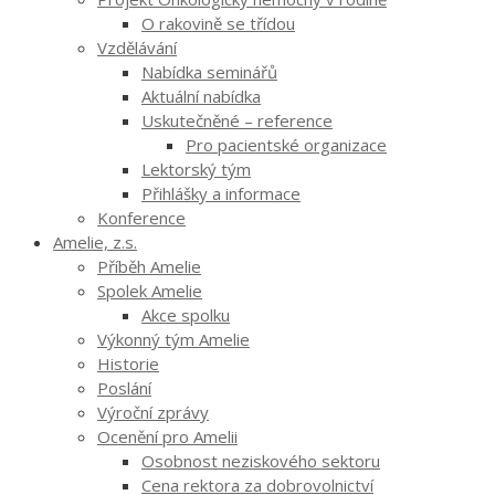
O rakovině se třídou
Vzdělávání
Nabídka seminářů
Aktuální nabídka
Uskutečněné – reference
Pro pacientské organizace
Lektorský tým
Přihlášky a informace
Konference
Amelie, z.s.
Příběh Amelie
Spolek Amelie
Akce spolku
Výkonný tým Amelie
Historie
Poslání
Výroční zprávy
Ocenění pro Amelii
Osobnost neziskového sektoru
Cena rektora za dobrovolnictví