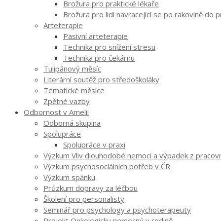
Brožura pro praktické lékaře
Brožura pro lidi navracející se po rakovině do 
Arteterapie
Pasivní arteterapie
Technika pro snížení stresu
Technika pro čekárnu
Tulipánový měsíc
Literární soutěž pro středoškoláky
Tematické měsíce
Zpětné vazby
Odbornost v Amelii
Odborná skupina
Spolupráce
Spolupráce v praxi
Výzkum Vliv dlouhodobé nemoci a výpadek z pracovníh
Výzkum psychosociálních potřeb v ČR
Výzkum spánku
Průzkum dopravy za léčbou
Školení pro personalisty
Seminář pro psychology a psychoterapeuty
Projekt Onkologicky nemocný v rodině