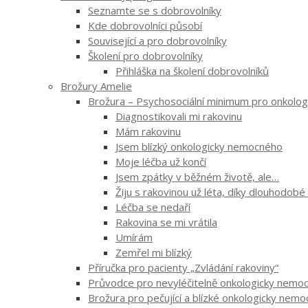
Seznamte se s dobrovolníky
Kde dobrovolníci působí
Související a pro dobrovolníky
Školení pro dobrovolníky
Přihláška na školení dobrovolníků
Brožury Amelie
Brožura – Psychosociální minimum pro onkologi
Diagnostikovali mi rakovinu
Mám rakovinu
Jsem blízký onkologicky nemocného
Moje léčba už končí
Jsem zpátky v běžném životě, ale…
Žiju s rakovinou už léta, díky dlouhodobé
Léčba se nedaří
Rakovina se mi vrátila
Umírám
Zemřel mi blízký
Příručka pro pacienty „Zvládání rakoviny“
Průvodce pro nevyléčitelně onkologicky nemocn
Brožura pro pečující a blízké onkologicky nem