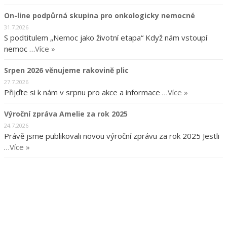
On-line podpůrná skupina pro onkologicky nemocné
31.7.2026
S podtitulem „Nemoc jako životní etapa“ Když nám vstoupí
nemoc …
Více »
Srpen 2026 věnujeme rakovině plic
27.7.2026
Přijďte si k nám v srpnu pro akce a informace …
Více »
Výroční zpráva Amelie za rok 2025
24.7.2026
Právě jsme publikovali novou výroční zprávu za rok 2025 Jestli
…
Více »