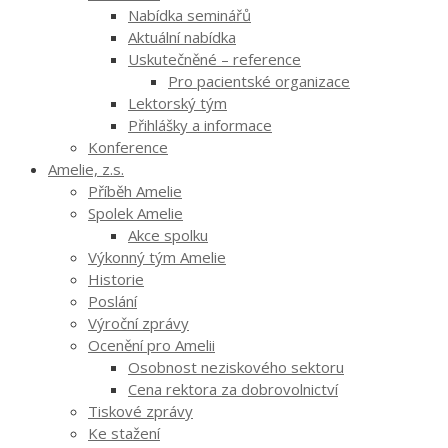
Nabídka seminářů
Aktuální nabídka
Uskutečněné – reference
Pro pacientské organizace
Lektorský tým
Přihlášky a informace
Konference
Amelie, z.s.
Příběh Amelie
Spolek Amelie
Akce spolku
Výkonný tým Amelie
Historie
Poslání
Výroční zprávy
Ocenění pro Amelii
Osobnost neziskového sektoru
Cena rektora za dobrovolnictví
Tiskové zprávy
Ke stažení