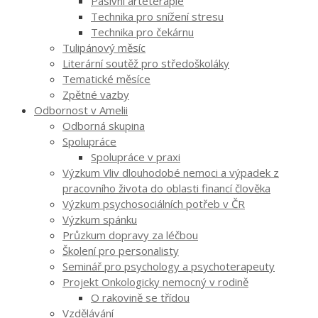
Pasivní arteterapie
Technika pro snížení stresu
Technika pro čekárnu
Tulipánový měsíc
Literární soutěž pro středoškoláky
Tematické měsíce
Zpětné vazby
Odbornost v Amelii
Odborná skupina
Spolupráce
Spolupráce v praxi
Výzkum Vliv dlouhodobé nemoci a výpadek z
pracovního života do oblasti financí člověka
Výzkum psychosociálních potřeb v ČR
Výzkum spánku
Průzkum dopravy za léčbou
Školení pro personalisty
Seminář pro psychology a psychoterapeuty
Projekt Onkologicky nemocný v rodině
O rakovině se třídou
Vzdělávání