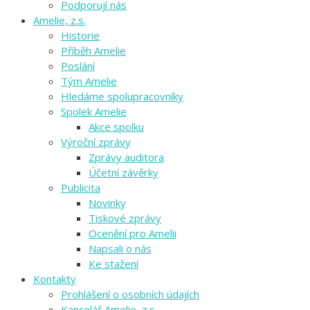
Podporují nás
Amelie, z.s.
Historie
Příběh Amelie
Poslání
Tým Amelie
Hledáme spolupracovníky
Spolek Amelie
Akce spolku
Výroční zprávy
Zprávy auditora
Účetní závěrky
Publicita
Novinky
Tiskové zprávy
Ocenění pro Amelii
Napsali o nás
Ke stažení
Kontakty
Prohlášení o osobních údajích
Kancelář Amelie, z.s.