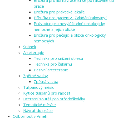
Brožura pro lidi navracející se po rakovině do
práce
Brožura pro praktické lékaře
Příručka pro pacienty „Zvládání rakoviny“
Průvodce pro nevyléčitelně onkologicky
nemocné a jejich blízké
Brožura pro pečující a blízké onkologicky
nemocných
Spánek
Arteterapie
Technika pro snížení stresu
Technika pro čekárnu
Pasivní arteterapie
Zpětné vazby
Zpětná vazba
Tulipánový měsíc
Kytice tulipánů pro radost
Literární soutěž pro středoškoláky
Tematické měsíce
Návrat do práce
Odbornost v Amelii