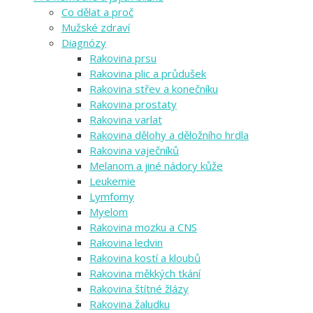
Co dělat a proč
Mužské zdraví
Diagnózy
Rakovina prsu
Rakovina plic a průdušek
Rakovina střev a konečníku
Rakovina prostaty
Rakovina varlat
Rakovina dělohy a děložního hrdla
Rakovina vaječníků
Melanom a jiné nádory kůže
Leukemie
Lymfomy
Myelom
Rakovina mozku a CNS
Rakovina ledvin
Rakovina kostí a kloubů
Rakovina měkkých tkání
Rakovina štítné žlázy
Rakovina žaludku