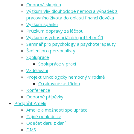
Odborná skupina
Výzkum Vliv dlouhodobé nemoci a výpadek z
pracovního života do oblasti financí člověka
Výzkum spánku
Průzkum dopravy za léčbou
Výzkum psychosociálních potřeb v ČR
Seminář pro psychology a psychoterapeuty
Školení pro personalisty
Spolupráce
Spolupráce v praxi
Vzdělávání
Projekt Onkologicky nemocný v rodině
O rakovině se třídou
Konference
Odborné přípěvky
Podpořit Amelii
Amelie a možnosti spolupráce
Tajné pohlednice
Odečet daru z daní
DMS