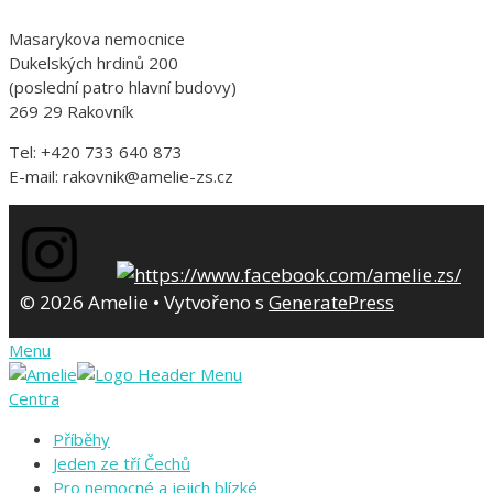
Masarykova nemocnice
Dukelských hrdinů 200
(poslední patro hlavní budovy)
269 29 Rakovník
Tel: +420 733 640 873
E-mail: rakovnik@amelie-zs.cz
© 2026 Amelie
• Vytvořeno s
GeneratePress
Menu
Centra
Příběhy
Jeden ze tří Čechů
Pro nemocné a jejich blízké