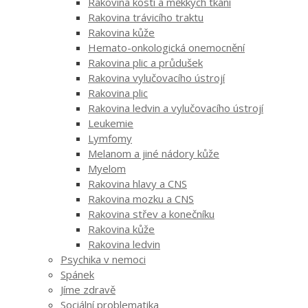
Rakovina kostí a měkkých tkání
Rakovina trávicího traktu
Rakovina kůže
Hemato-onkologická onemocnění
Rakovina plic a průdušek
Rakovina vylučovacího ústrojí
Rakovina plic
Rakovina ledvin a vylučovacího ústrojí
Leukemie
Lymfomy
Melanom a jiné nádory kůže
Myelom
Rakovina hlavy a CNS
Rakovina mozku a CNS
Rakovina střev a konečníku
Rakovina kůže
Rakovina ledvin
Psychika v nemoci
Spánek
Jíme zdravě
Sociální problematika