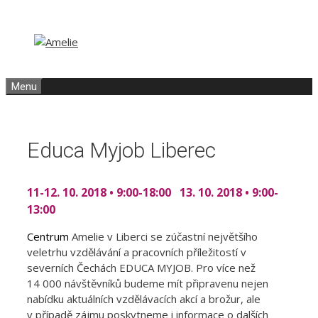
Přeskočit
Přeskočit
na
na
obsah
obsah
Menu
Educa Myjob Liberec
11-12. 10. 2018 •
9:00-18:00 13. 10. 2018 •
9:00-
13:00
Centrum
Amelie v Liberci se zúčastní největšího
veletrhu vzdělávání a pracovních příležitostí v
severních Čechách EDUCA MYJOB. Pro více než
14 000 návštěvníků budeme mít připravenu nejen
nabídku aktuálních vzdělávacích akcí a brožur, ale
v případě zájmu poskytneme i informace o dalších