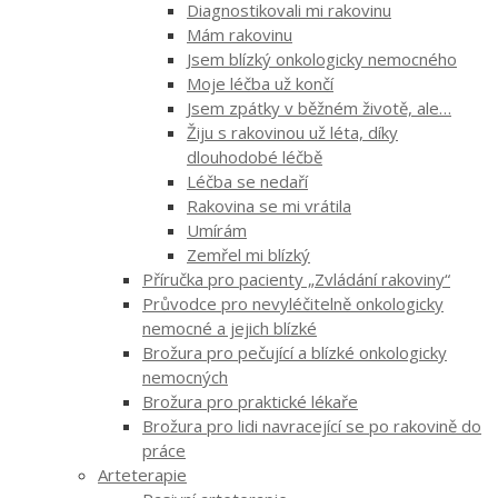
Diagnostikovali mi rakovinu
Mám rakovinu
Jsem blízký onkologicky nemocného
Moje léčba už končí
Jsem zpátky v běžném životě, ale…
Žiju s rakovinou už léta, díky
dlouhodobé léčbě
Léčba se nedaří
Rakovina se mi vrátila
Umírám
Zemřel mi blízký
Příručka pro pacienty „Zvládání rakoviny“
Průvodce pro nevyléčitelně onkologicky
nemocné a jejich blízké
Brožura pro pečující a blízké onkologicky
nemocných
Brožura pro praktické lékaře
Brožura pro lidi navracející se po rakovině do
práce
Arteterapie