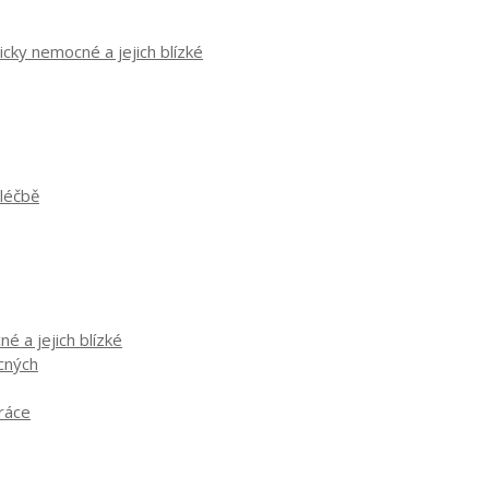
cky nemocné a jejich blízké
 léčbě
é a jejich blízké
ocných
práce