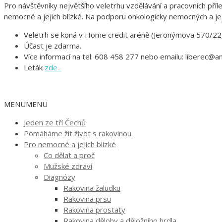
Pro návštěvníky největšího veletrhu vzdělávání a pracovních pří
nemocné a jejich blízké. Na podporu onkologicky nemocných a jejic
Veletrh se koná v Home credit aréně (Jeronýmova 570/22,
Účast je zdarma.
Více informací na tel: 608 458 277 nebo emailu: liberec@a
Leták
zde
MENU
MENU
Jeden ze tří Čechů
Pomáháme žít život s rakovinou.
Pro nemocné a jejich blízké
Co dělat a proč
Mužské zdraví
Diagnózy
Rakovina žaludku
Rakovina prsu
Rakovina prostaty
Rakovina dělohy a děložního hrdla