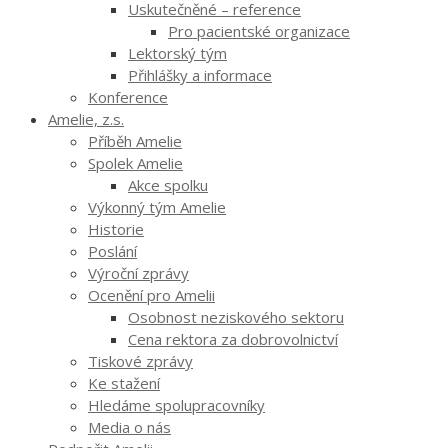
Uskutečněné – reference
Pro pacientské organizace
Lektorský tým
Přihlášky a informace
Konference
Amelie, z.s.
Příběh Amelie
Spolek Amelie
Akce spolku
Výkonný tým Amelie
Historie
Poslání
Výroční zprávy
Ocenění pro Amelii
Osobnost neziskového sektoru
Cena rektora za dobrovolnictví
Tiskové zprávy
Ke stažení
Hledáme spolupracovníky
Media o nás