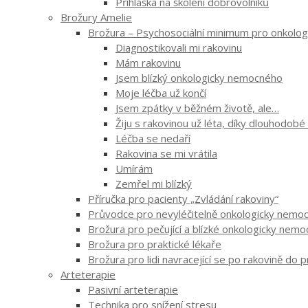
Přihláška na školení dobrovolníků
Brožury Amelie
Brožura – Psychosociální minimum pro onkologi
Diagnostikovali mi rakovinu
Mám rakovinu
Jsem blízký onkologicky nemocného
Moje léčba už končí
Jsem zpátky v běžném životě, ale…
Žiju s rakovinou už léta, díky dlouhodobé
Léčba se nedaří
Rakovina se mi vrátila
Umírám
Zemřel mi blízký
Příručka pro pacienty „Zvládání rakoviny“
Průvodce pro nevyléčitelně onkologicky nemocn
Brožura pro pečující a blízké onkologicky nem
Brožura pro praktické lékaře
Brožura pro lidi navracející se po rakovině do 
Arteterapie
Pasivní arteterapie
Technika pro snížení stresu