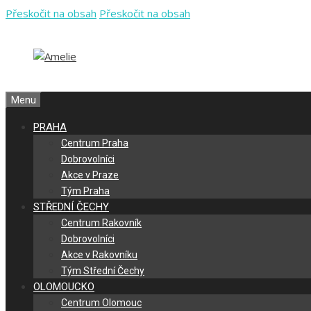
Přeskočit na obsah
Přeskočit na obsah
Menu
PRAHA
Centrum Praha
Dobrovolníci
Akce v Praze
Tým Praha
STŘEDNÍ ČECHY
Centrum Rakovník
Dobrovolníci
Akce v Rakovníku
Tým Střední Čechy
OLOMOUCKO
Centrum Olomouc