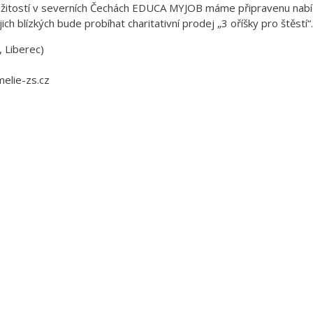
ležitostí v severních Čechách EDUCA MYJOB máme připravenu nabídk
h blízkých bude probíhat charitativní prodej „3 oříšky pro štěstí“.
 Liberec)
melie-zs.cz