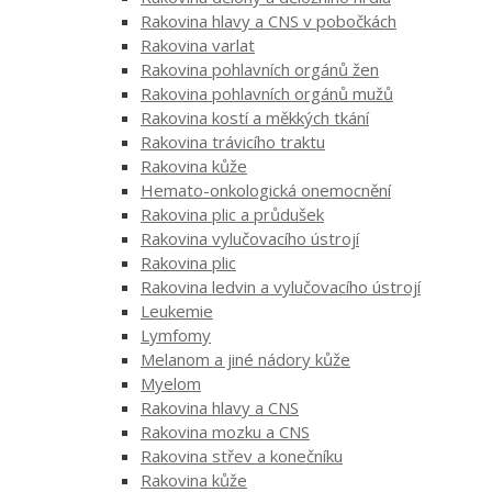
Rakovina hlavy a CNS v pobočkách
Rakovina varlat
Rakovina pohlavních orgánů žen
Rakovina pohlavních orgánů mužů
Rakovina kostí a měkkých tkání
Rakovina trávicího traktu
Rakovina kůže
Hemato-onkologická onemocnění
Rakovina plic a průdušek
Rakovina vylučovacího ústrojí
Rakovina plic
Rakovina ledvin a vylučovacího ústrojí
Leukemie
Lymfomy
Melanom a jiné nádory kůže
Myelom
Rakovina hlavy a CNS
Rakovina mozku a CNS
Rakovina střev a konečníku
Rakovina kůže