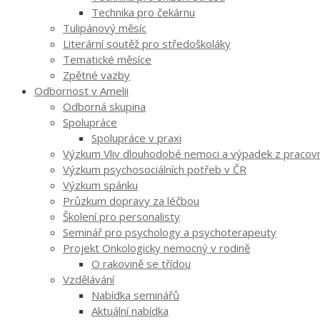
Technika pro čekárnu
Tulipánový měsíc
Literární soutěž pro středoškoláky
Tematické měsíce
Zpětné vazby
Odbornost v Amelii
Odborná skupina
Spolupráce
Spolupráce v praxi
Výzkum Vliv dlouhodobé nemoci a výpadek z pracovníh
Výzkum psychosociálních potřeb v ČR
Výzkum spánku
Průzkum dopravy za léčbou
Školení pro personalisty
Seminář pro psychology a psychoterapeuty
Projekt Onkologicky nemocný v rodině
O rakovině se třídou
Vzdělávání
Nabídka seminářů
Aktuální nabídka