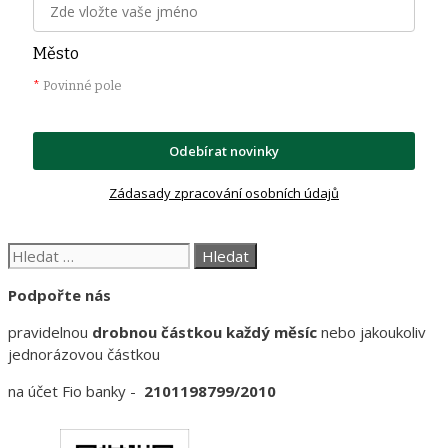
Město
*
Povinné pole
Odebírat novinky
Zádasady zpracování osobních údajů
Hledat:
Podpořte nás
pravidelnou
drobnou částkou každý měsíc
nebo jakoukoliv
jednorázovou částkou
na účet Fio banky -
2101198799/2010