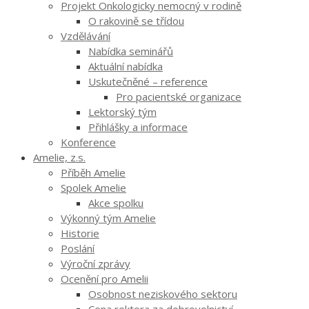
Projekt Onkologicky nemocný v rodině
O rakovině se třídou
Vzdělávání
Nabídka seminářů
Aktuální nabídka
Uskutečněné – reference
Pro pacientské organizace
Lektorský tým
Přihlášky a informace
Konference
Amelie, z.s.
Příběh Amelie
Spolek Amelie
Akce spolku
Výkonný tým Amelie
Historie
Poslání
Výroční zprávy
Ocenění pro Amelii
Osobnost neziskového sektoru