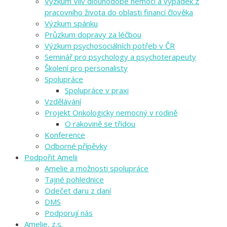
Výzkum Vliv dlouhodobé nemoci a výpadek z
pracovního života do oblasti financí člověka
Výzkum spánku
Průzkum dopravy za léčbou
Výzkum psychosociálních potřeb v ČR
Seminář pro psychology a psychoterapeuty
Školení pro personalisty
Spolupráce
Spolupráce v praxi
Vzdělávání
Projekt Onkologicky nemocný v rodině
O rakovině se třídou
Konference
Odborné přípěvky
Podpořit Amelii
Amelie a možnosti spolupráce
Tajné pohlednice
Odečet daru z daní
DMS
Podporují nás
Amelie, z.s.