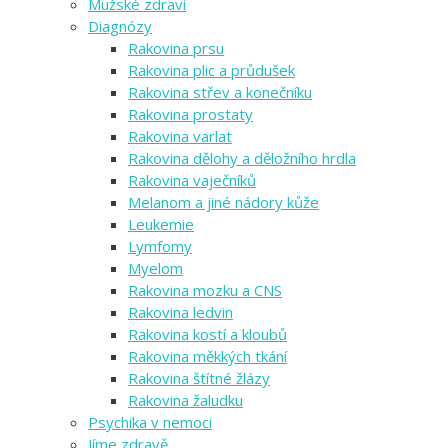
Mužské zdraví
Diagnózy
Rakovina prsu
Rakovina plic a průdušek
Rakovina střev a konečníku
Rakovina prostaty
Rakovina varlat
Rakovina dělohy a děložního hrdla
Rakovina vaječníků
Melanom a jiné nádory kůže
Leukemie
Lymfomy
Myelom
Rakovina mozku a CNS
Rakovina ledvin
Rakovina kostí a kloubů
Rakovina měkkých tkání
Rakovina štítné žlázy
Rakovina žaludku
Psychika v nemoci
Jíme zdravě