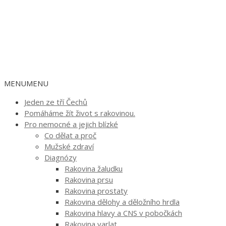
MENU
MENU
Jeden ze tří Čechů
Pomáháme žít život s rakovinou.
Pro nemocné a jejich blízké
Co dělat a proč
Mužské zdraví
Diagnózy
Rakovina žaludku
Rakovina prsu
Rakovina prostaty
Rakovina dělohy a děložního hrdla
Rakovina hlavy a CNS v pobočkách
Rakovina varlat