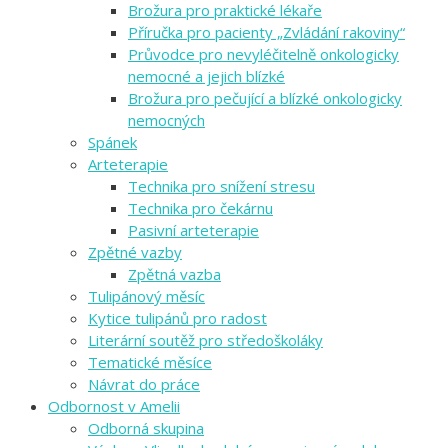
Brožura pro praktické lékaře
Příručka pro pacienty „Zvládání rakoviny“
Průvodce pro nevyléčitelně onkologicky
nemocné a jejich blízké
Brožura pro pečující a blízké onkologicky
nemocných
Spánek
Arteterapie
Technika pro snížení stresu
Technika pro čekárnu
Pasivní arteterapie
Zpětné vazby
Zpětná vazba
Tulipánový měsíc
Kytice tulipánů pro radost
Literární soutěž pro středoškoláky
Tematické měsíce
Návrat do práce
Odbornost v Amelii
Odborná skupina