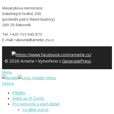
Masarykova nemocnice
Dukelských hrdinů 200
(poslední patro hlavní budovy)
269 29 Rakovník
Tel: +420 733 640 873
E-mail: rakovnik@amelie-zs.cz
© 2026 Amelie
• Vytvořeno s
GeneratePress
Menu
Centra
Příběhy
Jeden ze tří Čechů
Pro nemocné a jejich blízké
Co dělat a proč