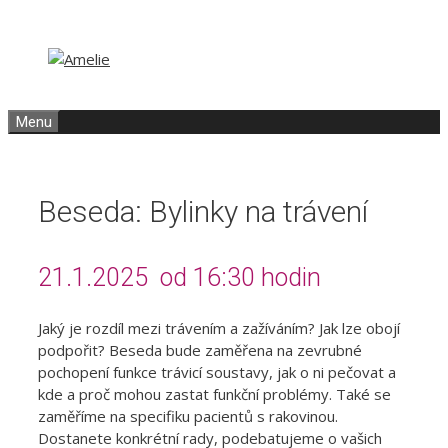
Přeskočit
Přeskočit
na
na
obsah
obsah
Menu
Beseda: Bylinky na trávení
21.1.2025 od 16:30 hodin
Jaký je rozdíl mezi trávením a zažíváním? Jak lze obojí
podpořit? Beseda bude zaměřena na zevrubné
pochopení funkce trávicí soustavy, jak o ni pečovat a
kde a proč mohou zastat funkční problémy. Také se
zaměříme na specifiku pacientů s rakovinou.
Dostanete konkrétní rady, podebatujeme o vašich