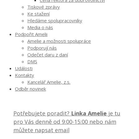
Cena rektora za dobrovolnictví
Tiskové zprávy
Ke stažení
Hledáme spolupracovníky
Media o nás
Podpořit Amelii
Amelie a možnosti spolupráce
Podporují nás
Odečet daru z daní
DMS
Události
Kontakty
Kancelář Amelie, z.s.
Odběr novinek
Potřebujete poradit?
Linka Amelie
je tu
pro Vás denně od 9:00-15:00 nebo nám
můžete napsat email