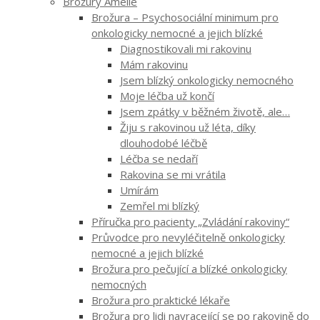
Brožury Amelie
Brožura – Psychosociální minimum pro
onkologicky nemocné a jejich blízké
Diagnostikovali mi rakovinu
Mám rakovinu
Jsem blízký onkologicky nemocného
Moje léčba už končí
Jsem zpátky v běžném životě, ale…
Žiju s rakovinou už léta, díky
dlouhodobé léčbě
Léčba se nedaří
Rakovina se mi vrátila
Umírám
Zemřel mi blízký
Příručka pro pacienty „Zvládání rakoviny“
Průvodce pro nevyléčitelně onkologicky
nemocné a jejich blízké
Brožura pro pečující a blízké onkologicky
nemocných
Brožura pro praktické lékaře
Brožura pro lidi navracející se po rakovině do