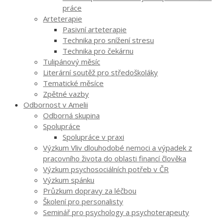
práce
Arteterapie
Pasivní arteterapie
Technika pro snížení stresu
Technika pro čekárnu
Tulipánový měsíc
Literární soutěž pro středoškoláky
Tematické měsíce
Zpětné vazby
Odbornost v Amelii
Odborná skupina
Spolupráce
Spolupráce v praxi
Výzkum Vliv dlouhodobé nemoci a výpadek z
pracovního života do oblasti financí člověka
Výzkum psychosociálních potřeb v ČR
Výzkum spánku
Průzkum dopravy za léčbou
Školení pro personalisty
Seminář pro psychology a psychoterapeuty