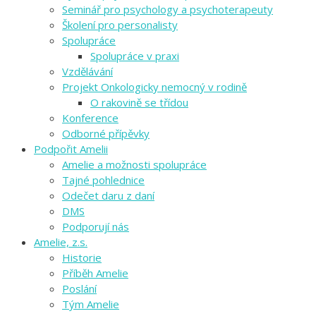
Seminář pro psychology a psychoterapeuty
Školení pro personalisty
Spolupráce
Spolupráce v praxi
Vzdělávání
Projekt Onkologicky nemocný v rodině
O rakovině se třídou
Konference
Odborné přípěvky
Podpořit Amelii
Amelie a možnosti spolupráce
Tajné pohlednice
Odečet daru z daní
DMS
Podporují nás
Amelie, z.s.
Historie
Příběh Amelie
Poslání
Tým Amelie