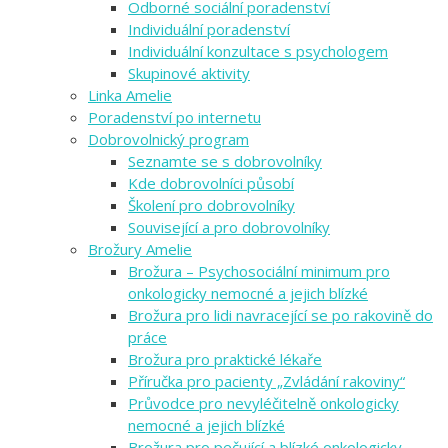
Odborné sociální poradenství
Individuální poradenství
Individuální konzultace s psychologem
Skupinové aktivity
Linka Amelie
Poradenství po internetu
Dobrovolnický program
Seznamte se s dobrovolníky
Kde dobrovolníci působí
Školení pro dobrovolníky
Související a pro dobrovolníky
Brožury Amelie
Brožura – Psychosociální minimum pro
onkologicky nemocné a jejich blízké
Brožura pro lidi navracející se po rakovině do
práce
Brožura pro praktické lékaře
Příručka pro pacienty „Zvládání rakoviny“
Průvodce pro nevyléčitelně onkologicky
nemocné a jejich blízké
Brožura pro pečující a blízké onkologicky