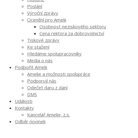
Poslání
Výroční zprávy
Ocenění pro Amelii
Osobnost neziskového sektoru
Cena rektora za dobrovolnictví
Tiskové zprávy
Ke stažení
Hledáme spolupracovníky
Media o nás
Podpořit Amelii
Amelie a možnosti spolupráce
Podporují nás
Odečet daru z daní
DMS
Události
Kontakty
Kancelář Amelie, z.s.
Odběr novinek