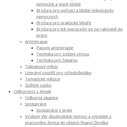
nemocné a jejich blízké
Brožura pro pečující a blízké onkologicky
nemocných
Brožura pro praktické lékaře
Brožura pro lidi navracející se po rakovině do
práce
Arteterapie
Pasivní arteterapie
Technika pro snížení stresu
Technika pro čekárnu
Tulipánový měsíc
Literární soutěž pro středoškoláky
Tematické měsíce
Zpětné vazby
Odbornost v Amelii
Odborná skupina
Spolupráce
Spolupráce v praxi
Výzkum Vliv dlouhodobé nemoci a výpadek z
pracovního života do oblasti financí člověka