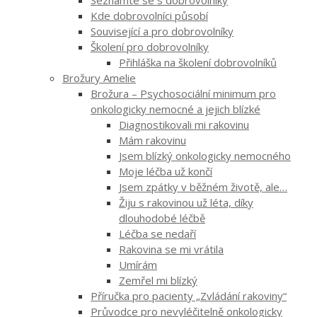
Kde dobrovolníci působí
Související a pro dobrovolníky
Školení pro dobrovolníky
Přihláška na školení dobrovolníků
Brožury Amelie
Brožura – Psychosociální minimum pro
onkologicky nemocné a jejich blízké
Diagnostikovali mi rakovinu
Mám rakovinu
Jsem blízký onkologicky nemocného
Moje léčba už končí
Jsem zpátky v běžném životě, ale…
Žiju s rakovinou už léta, díky
dlouhodobé léčbě
Léčba se nedaří
Rakovina se mi vrátila
Umírám
Zemřel mi blízký
Příručka pro pacienty „Zvládání rakoviny“
Průvodce pro nevyléčitelně onkologicky