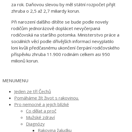
za rok. Daňovou slevou by měl státní rozpočet přijít
zhruba o 2,5 až 2,7 miliardy korun.
Při narození dalšího dítěte se bude podle novely
rodičům jednorázově doplácet nevyčerpaná
rodičovská na staršího potomka. Ministerstvo práce a
sociálních věcí podle dřívějších informací nevyplatilo
loni kvůli předčasnému ukončení čerpání rodičovského
příspěvku zhruba 11.900 rodinám celkem asi 950
milionů korun.
MENU
MENU
Jeden ze tří Čechů
Pomáháme žít život s rakovinou.
Pro nemocné a jejich blízké
Co dělat a proč
Mužské zdraví
Diagnózy
Rakovina žaludku