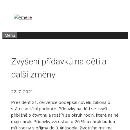
Přeskočit
Přeskočit
na
na
obsah
obsah
Menu
Zvýšení přídavků na děti a
další změny
22. 7. 2021
Prezident 21. července podepsal novelu zákona o
státní sociální podpoře. Přídavky na děti se zvýší
přibližně o čtvrtinu a rozšíří se okruh rodin, které na ně
mají nárok. Přídavky vzrostou o 26 %. a nárok budou
mít rodiny s příjmy do 3,4násobku životního minima