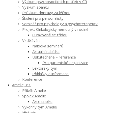
Výzkum psychosociálních potřeb v ČR
Výzkum spánku
Průzkum dopravy za léčbou
Školení pro personalisty
Seminář pro psychology a psychoterapeuty
Projekt Onkologicky nemocný v rodině
O rakovině se třídou
Vzdělávání
Nabídka seminářů
Aktuální nabídka
Uskutečněné – reference
Pro pacientské organizace
Lektorský tým
Přihlášky a informace
Konference
Amelie, z.s.
Příběh Amelie
Spolek Amelie
Akce spolku
Výkonný tým Amelie
Historie