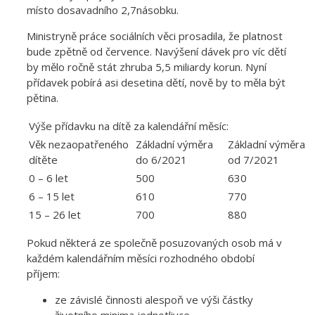
místo dosavadního 2,7násobku.
Ministryně práce sociálních věci prosadila, že platnost
bude zpětně od července. Navýšení dávek pro víc dětí
by mělo ročně stát zhruba 5,5 miliardy korun. Nyní
přídavek pobírá asi desetina dětí, nově by to měla být
pětina.
Výše přídavku na dítě za kalendářní měsíc:
Věk nezaopatřeného
Základní výměra
Základní výměra
dítěte
do 6/2021
od 7/2021
0 – 6 let
500
630
6 – 15 let
610
770
15 – 26 let
700
880
Pokud některá ze společně posuzovaných osob má v
každém kalendářním měsíci rozhodného období
příjem:
ze závislé činnosti alespoň ve výši částky
životního minima jednotlivce,