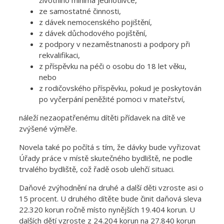
ze samostatné činnosti,
z dávek nemocenského pojištění,
z dávek důchodového pojištění,
z podpory v nezaměstnanosti a podpory při
rekvalifikaci,
z příspěvku na péči o osobu do 18 let věku,
nebo
z rodičovského příspěvku, pokud je poskytován
po vyčerpání peněžité pomoci v mateřství,
náleží nezaopatřenému dítěti přídavek na dítě ve
zvýšené výměře.
Novela také po počítá s tím, že dávky bude vyřizovat
Úřady práce v místě skutečného bydliště, ne podle
trvalého bydliště, což řadě osob ulehčí situaci.
Daňové zvýhodnění na druhé a další děti vzroste asi o
15 procent. U druhého dítěte bude činit daňová sleva
22.320 korun ročně místo nynějších 19.404 korun. U
dalších dětí vzroste z 24.204 korun na 27.840 korun