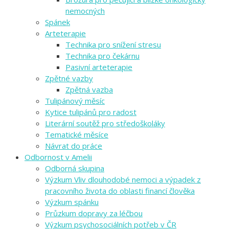
nemocných
Spánek
Arteterapie
Technika pro snížení stresu
Technika pro čekárnu
Pasivní arteterapie
Zpětné vazby
Zpětná vazba
Tulipánový měsíc
Kytice tulipánů pro radost
Literární soutěž pro středoškoláky
Tematické měsíce
Návrat do práce
Odbornost v Amelii
Odborná skupina
Výzkum Vliv dlouhodobé nemoci a výpadek z
pracovního života do oblasti financí člověka
Výzkum spánku
Průzkum dopravy za léčbou
Výzkum psychosociálních potřeb v ČR