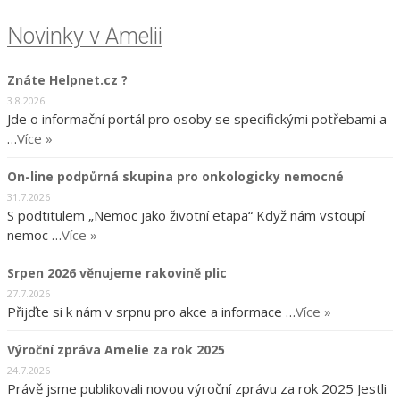
Novinky v Amelii
Znáte Helpnet.cz ?
3.8.2026
Jde o informační portál pro osoby se specifickými potřebami a
…
Více »
On-line podpůrná skupina pro onkologicky nemocné
31.7.2026
S podtitulem „Nemoc jako životní etapa“ Když nám vstoupí
nemoc …
Více »
Srpen 2026 věnujeme rakovině plic
27.7.2026
Přijďte si k nám v srpnu pro akce a informace …
Více »
Výroční zpráva Amelie za rok 2025
24.7.2026
Právě jsme publikovali novou výroční zprávu za rok 2025 Jestli