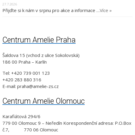
27.7.2026
Přijďte si k nám v srpnu pro akce a informace …
Více »
Centrum Amelie Praha
Šaldova 15 (vchod z ulice Sokolovská)
186 00 Praha – Karlín
Tel: +420 739 001 123
+420 283 880 316
E-mail: praha@amelie-zs.cz
Centrum Amelie Olomouc
Karafiátová 294/6
779 00 Olomouc 9 – Neředín Korespondenční adresa: P.O.Box
č.7, 770 06 Olomouc