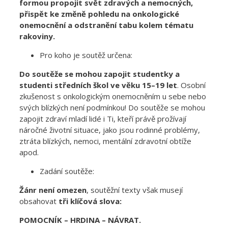
formou propojit svět zdravých a nemocných,
přispět ke změně pohledu na onkologické
onemocnění a odstranění tabu kolem tématu
rakoviny.
Pro koho je soutěž určena:
Do soutěže se mohou zapojit studentky a
studenti středních škol ve věku 15–19 let
. Osobní
zkušenost s onkologickým onemocněním u sebe nebo
svých blízkých není podmínkou! Do soutěže se mohou
zapojit zdraví mladí lidé i Ti, kteří právě prožívají
náročné životní situace, jako jsou rodinné problémy,
ztráta blízkých, nemoci, mentální zdravotní obtíže
apod.
Zadání soutěže:
Žánr není omezen
, soutěžní texty však musejí
obsahovat
tři klíčová slova:
POMOCNÍK – HRDINA – NÁVRAT.