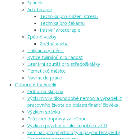
Spánek
Arteterapie
Technika pro snížení stresu
Technika pro čekárnu
Pasivní arteterapie
Zpětné vazby
Zpětná vazba
Tulipánový měsíc
Kytice tulipánů pro radost
Literární soutěž pro středoškoláky
Tematické měsíce
Návrat do práce
Odbornost v Amelii
Odborná skupina
Výzkum Vliv dlouhodobé nemoci a výpadek z
pracovního života do oblasti financí člověka
Výzkum spánku
Průzkum dopravy za léčbou
Výzkum psychosociálních potřeb v ČR
Seminář pro psychology a psychoterapeuty