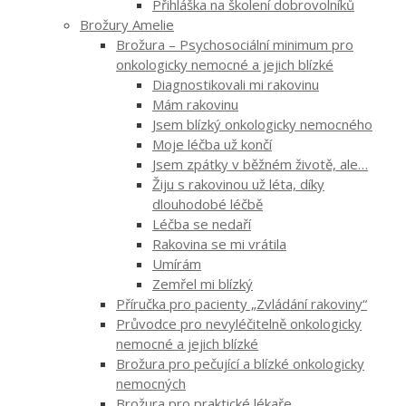
Přihláška na školení dobrovolníků
Brožury Amelie
Brožura – Psychosociální minimum pro
onkologicky nemocné a jejich blízké
Diagnostikovali mi rakovinu
Mám rakovinu
Jsem blízký onkologicky nemocného
Moje léčba už končí
Jsem zpátky v běžném životě, ale…
Žiju s rakovinou už léta, díky
dlouhodobé léčbě
Léčba se nedaří
Rakovina se mi vrátila
Umírám
Zemřel mi blízký
Příručka pro pacienty „Zvládání rakoviny“
Průvodce pro nevyléčitelně onkologicky
nemocné a jejich blízké
Brožura pro pečující a blízké onkologicky
nemocných
Brožura pro praktické lékaře