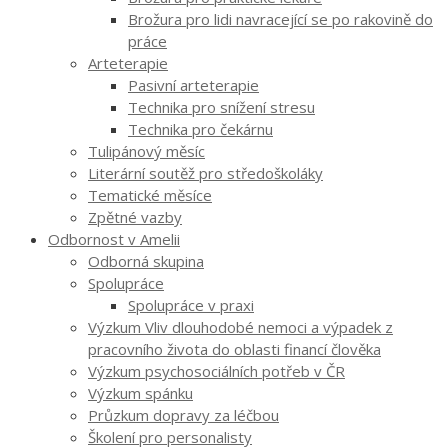
Brožura pro lidi navracející se po rakovině do
práce
Arteterapie
Pasivní arteterapie
Technika pro snížení stresu
Technika pro čekárnu
Tulipánový měsíc
Literární soutěž pro středoškoláky
Tematické měsíce
Zpětné vazby
Odbornost v Amelii
Odborná skupina
Spolupráce
Spolupráce v praxi
Výzkum Vliv dlouhodobé nemoci a výpadek z
pracovního života do oblasti financí člověka
Výzkum psychosociálních potřeb v ČR
Výzkum spánku
Průzkum dopravy za léčbou
Školení pro personalisty