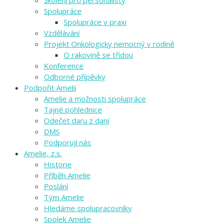
Školení pro personalisty
Spolupráce
Spolupráce v praxi
Vzdělávání
Projekt Onkologicky nemocný v rodině
O rakovině se třídou
Konference
Odborné přípěvky
Podpořit Amelii
Amelie a možnosti spolupráce
Tajné pohlednice
Odečet daru z daní
DMS
Podporují nás
Amelie, z.s.
Historie
Příběh Amelie
Poslání
Tým Amelie
Hledáme spolupracovníky
Spolek Amelie