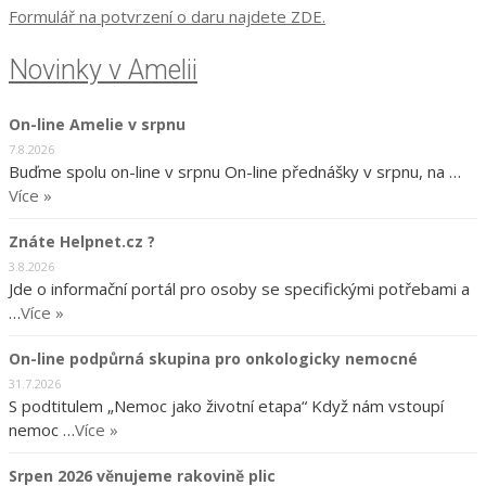
Formulář na potvrzení o daru najdete ZDE.
Novinky v Amelii
On-line Amelie v srpnu
7.8.2026
Buďme spolu on-line v srpnu On-line přednášky v srpnu, na …
Více »
Znáte Helpnet.cz ?
3.8.2026
Jde o informační portál pro osoby se specifickými potřebami a
…
Více »
On-line podpůrná skupina pro onkologicky nemocné
31.7.2026
S podtitulem „Nemoc jako životní etapa“ Když nám vstoupí
nemoc …
Více »
Srpen 2026 věnujeme rakovině plic