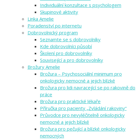
Individuální konzultace s psychologem
Skupinové aktivity
Linka Amelie
Poradenství po internetu
Dobrovolnický program
Seznamte se s dobrovolníky
Kde dobrovolníci působí
Školení pro dobrovolníky
Související a pro dobrovolníky
Brožury Amelie
Brožura – Psychosociální minimum pro
onkologicky nemocné a jejich blízké
Brožura pro lidi navracející se po rakovině do
práce
Brožura pro praktické lékaře
Příručka pro pacienty „Zvládání rakoviny“
Průvodce pro nevyléčitelně onkologicky
nemocné a jejich blízké
Brožura pro pečující a blízké onkologicky
nemocných