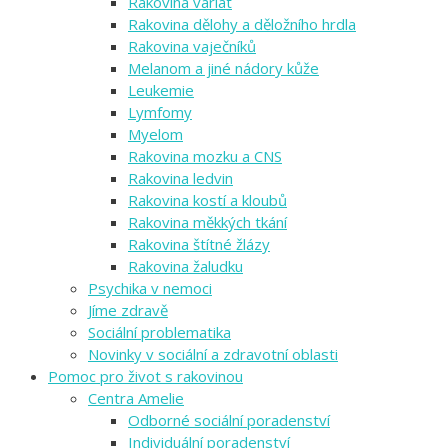
Rakovina varlat
Rakovina dělohy a děložního hrdla
Rakovina vaječníků
Melanom a jiné nádory kůže
Leukemie
Lymfomy
Myelom
Rakovina mozku a CNS
Rakovina ledvin
Rakovina kostí a kloubů
Rakovina měkkých tkání
Rakovina štítné žlázy
Rakovina žaludku
Psychika v nemoci
Jíme zdravě
Sociální problematika
Novinky v sociální a zdravotní oblasti
Pomoc pro život s rakovinou
Centra Amelie
Odborné sociální poradenství
Individuální poradenství