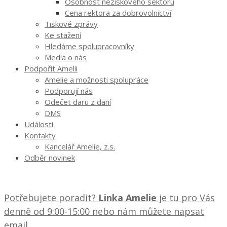
Osobnost neziskového sektoru
Cena rektora za dobrovolnictví
Tiskové zprávy
Ke stažení
Hledáme spolupracovníky
Media o nás
Podpořit Amelii
Amelie a možnosti spolupráce
Podporují nás
Odečet daru z daní
DMS
Události
Kontakty
Kancelář Amelie, z.s.
Odběr novinek
Potřebujete poradit?
Linka Amelie
je tu pro Vás
denně od 9:00-15:00 nebo nám můžete napsat
email