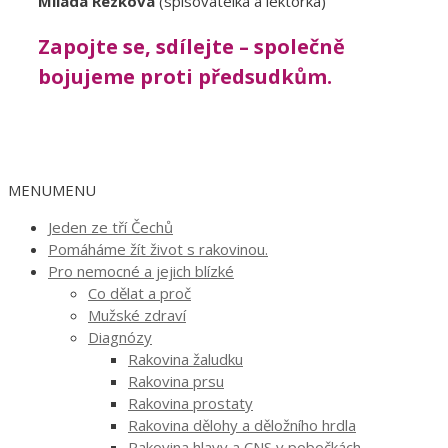
Milada Rezková
(spisovatelka a lektorka)
Zapojte se, sdílejte – společně
bojujeme proti předsudkům.
MENU
MENU
Jeden ze tří Čechů
Pomáháme žít život s rakovinou.
Pro nemocné a jejich blízké
Co dělat a proč
Mužské zdraví
Diagnózy
Rakovina žaludku
Rakovina prsu
Rakovina prostaty
Rakovina dělohy a děložního hrdla
Rakovina hlavy a CNS v pobočkách