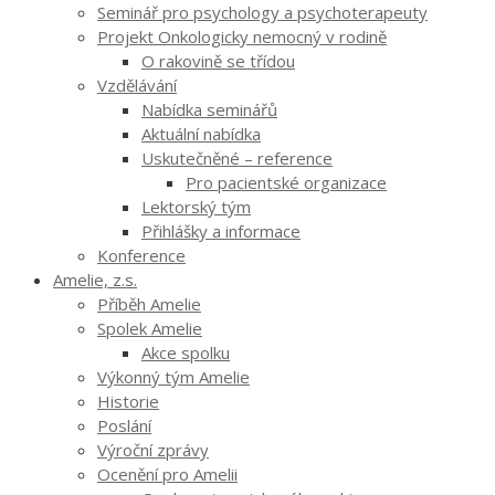
Seminář pro psychology a psychoterapeuty
Projekt Onkologicky nemocný v rodině
O rakovině se třídou
Vzdělávání
Nabídka seminářů
Aktuální nabídka
Uskutečněné – reference
Pro pacientské organizace
Lektorský tým
Přihlášky a informace
Konference
Amelie, z.s.
Příběh Amelie
Spolek Amelie
Akce spolku
Výkonný tým Amelie
Historie
Poslání
Výroční zprávy
Ocenění pro Amelii