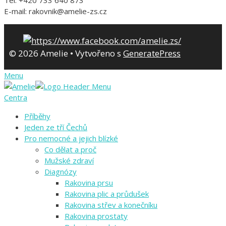
Tel: +420 733 640 873
E-mail: rakovnik@amelie-zs.cz
© 2026 Amelie
• Vytvořeno s
GeneratePress
Menu
Centra
Příběhy
Jeden ze tří Čechů
Pro nemocné a jejich blízké
Co dělat a proč
Mužské zdraví
Diagnózy
Rakovina prsu
Rakovina plic a průdušek
Rakovina střev a konečníku
Rakovina prostaty