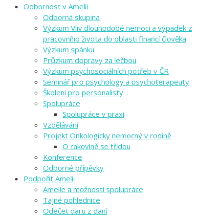
Odbornost v Amelii
Odborná skupina
Výzkum Vliv dlouhodobé nemoci a výpadek z
pracovního života do oblasti financí člověka
Výzkum spánku
Průzkum dopravy za léčbou
Výzkum psychosociálních potřeb v ČR
Seminář pro psychology a psychoterapeuty
Školení pro personalisty
Spolupráce
Spolupráce v praxi
Vzdělávání
Projekt Onkologicky nemocný v rodině
O rakovině se třídou
Konference
Odborné přípěvky
Podpořit Amelii
Amelie a možnosti spolupráce
Tajné pohlednice
Odečet daru z daní