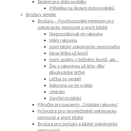
Školení pro dobrovolníky
Přihláška na školení dobrovolníků
Brožury Amelie
Brožura – Psychosociální minimum pro
onkologicky nemocné a jejich blízké
Diagnostikovali mi rakovinu
Mám rakovinu
Jsem blízký onkologicky nemocného
Moje léčba už končí
Jsem zpátky v běžném životě, ale…
Žiju s rakovinou už léta, díky
dlouhodobé léčbě
Léčba se nedaří
Rakovina se mi vrátila
Umírám
Zemřel mi blízký
Příručka pro pacienty „Zvládání rakoviny“
Průvodce pro nevyléčitelně onkologicky
nemocné a jejich blízké
Brožura pro pečující a blízké onkologicky
nemocných