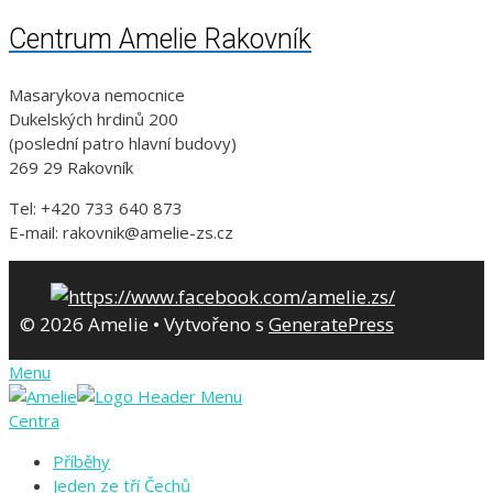
Centrum Amelie Rakovník
Masarykova nemocnice
Dukelských hrdinů 200
(poslední patro hlavní budovy)
269 29 Rakovník
Tel: +420 733 640 873
E-mail: rakovnik@amelie-zs.cz
© 2026 Amelie
• Vytvořeno s
GeneratePress
Menu
Centra
Příběhy
Jeden ze tří Čechů