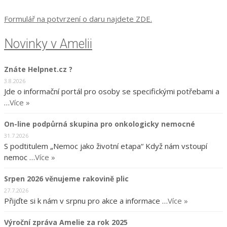
Formulář na potvrzení o daru najdete ZDE.
Novinky v Amelii
Znáte Helpnet.cz ?
3.8.2026
Jde o informační portál pro osoby se specifickými potřebami a
…
Více »
On-line podpůrná skupina pro onkologicky nemocné
31.7.2026
S podtitulem „Nemoc jako životní etapa“ Když nám vstoupí
nemoc …
Více »
Srpen 2026 věnujeme rakovině plic
27.7.2026
Přijďte si k nám v srpnu pro akce a informace …
Více »
Výroční zpráva Amelie za rok 2025