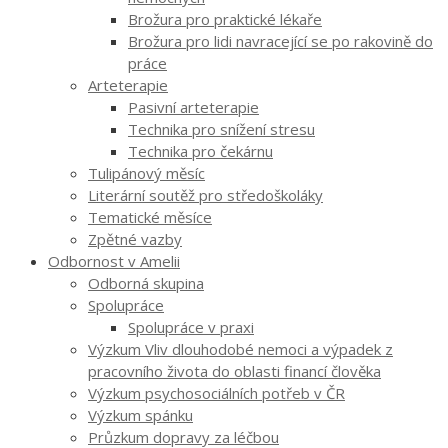
Brožura pro praktické lékaře
Brožura pro lidi navracející se po rakovině do
práce
Arteterapie
Pasivní arteterapie
Technika pro snížení stresu
Technika pro čekárnu
Tulipánový měsíc
Literární soutěž pro středoškoláky
Tematické měsíce
Zpětné vazby
Odbornost v Amelii
Odborná skupina
Spolupráce
Spolupráce v praxi
Výzkum Vliv dlouhodobé nemoci a výpadek z
pracovního života do oblasti financí člověka
Výzkum psychosociálních potřeb v ČR
Výzkum spánku
Průzkum dopravy za léčbou