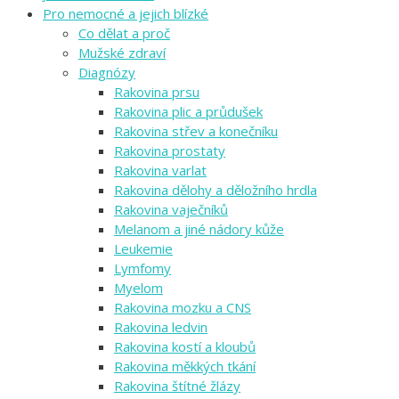
Pro nemocné a jejich blízké
Co dělat a proč
Mužské zdraví
Diagnózy
Rakovina prsu
Rakovina plic a průdušek
Rakovina střev a konečníku
Rakovina prostaty
Rakovina varlat
Rakovina dělohy a děložního hrdla
Rakovina vaječníků
Melanom a jiné nádory kůže
Leukemie
Lymfomy
Myelom
Rakovina mozku a CNS
Rakovina ledvin
Rakovina kostí a kloubů
Rakovina měkkých tkání
Rakovina štítné žlázy