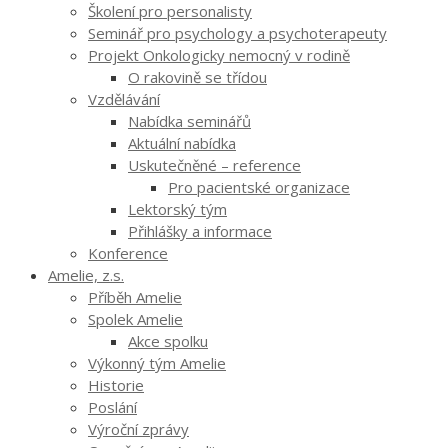
Školení pro personalisty
Seminář pro psychology a psychoterapeuty
Projekt Onkologicky nemocný v rodině
O rakovině se třídou
Vzdělávání
Nabídka seminářů
Aktuální nabídka
Uskutečněné – reference
Pro pacientské organizace
Lektorský tým
Přihlášky a informace
Konference
Amelie, z.s.
Příběh Amelie
Spolek Amelie
Akce spolku
Výkonný tým Amelie
Historie
Poslání
Výroční zprávy