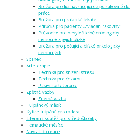
Brožura pro lidi navracející se po rakovině do
práce
Brožura pro praktické lékaře
Příručka pro pacienty „Zvládání rakoviny“
Průvodce pro nevyléčitelně onkologicky
nemocné a jejich blízké
Brožura pro pečující a blízké onkologicky
nemocných
Spánek
Arteterapie
Technika pro snížení stresu
Technika pro čekárnu
Pasivní arteterapie
Zpětné vazby
Zpětná vazba
Tulipánový měsíc
Kytice tulipánů pro radost
Literární soutěž pro středoškoláky
Tematické měsíce
Návrat do práce