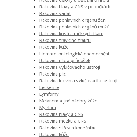
Rakovina hlavy a CNS v pobočkách
Rakovina varlat
Rakovina pohlavních orgánů žen
Rakovina pohlavních orgánů mužů
Rakovina kostí a měkkých tkání
Rakovina trávicího traktu
Rakovina kůže
Hemato-onkologická onemocnění
Rakovina plic a průdušek
Rakovina vylučovacího ústrojí
Rakovina plic
Rakovina ledvin a vylučovacího ústrojí
Leukemie
Lymfomy
Melanom a jiné nádory kůže
Myelom
Rakovina hlavy a CNS
Rakovina mozku a CNS
Rakovina střev a konečníku
Rakovina kůže