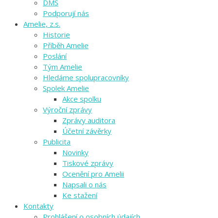
DMS
Podporují nás
Amelie, z.s.
Historie
Příběh Amelie
Poslání
Tým Amelie
Hledáme spolupracovníky
Spolek Amelie
Akce spolku
Výroční zprávy
Zprávy auditora
Účetní závěrky
Publicita
Novinky
Tiskové zprávy
Ocenění pro Amelii
Napsali o nás
Ke stažení
Kontakty
Prohlášení o osobních údajích