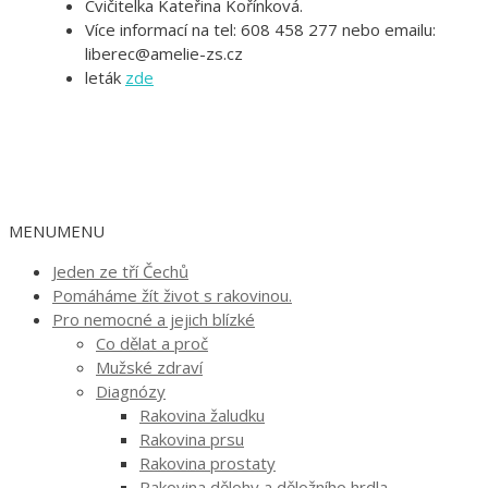
Cvičitelka Kateřina Kořínková.
Více informací na tel: 608 458 277 nebo emailu:
liberec@amelie-zs.cz
leták
zde
MENU
MENU
Jeden ze tří Čechů
Pomáháme žít život s rakovinou.
Pro nemocné a jejich blízké
Co dělat a proč
Mužské zdraví
Diagnózy
Rakovina žaludku
Rakovina prsu
Rakovina prostaty
Rakovina dělohy a děložního hrdla