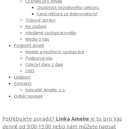
Ocenění pro Amelii
Osobnost neziskového sektoru
Cena rektora za dobrovolnictví
Tiskové zprávy
Ke stažení
Hledáme spolupracovníky
Media o nás
Podpořit Amelii
Amelie a možnosti spolupráce
Podporují nás
Odečet daru z daní
DMS
Události
Kontakty
Kancelář Amelie, z.s.
Odběr novinek
Potřebujete poradit?
Linka Amelie
je tu pro Vás
denně od 9:00-15:00 nebo nám můžete napsat