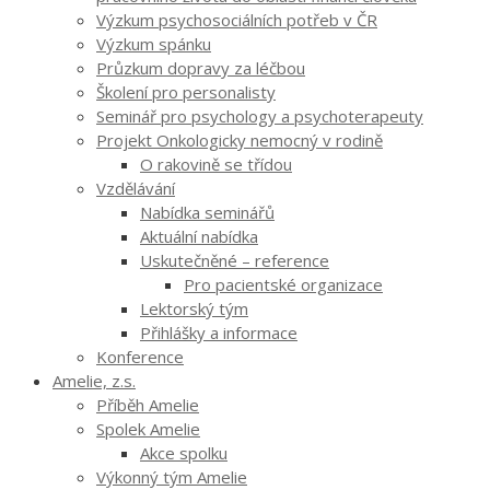
Výzkum psychosociálních potřeb v ČR
Výzkum spánku
Průzkum dopravy za léčbou
Školení pro personalisty
Seminář pro psychology a psychoterapeuty
Projekt Onkologicky nemocný v rodině
O rakovině se třídou
Vzdělávání
Nabídka seminářů
Aktuální nabídka
Uskutečněné – reference
Pro pacientské organizace
Lektorský tým
Přihlášky a informace
Konference
Amelie, z.s.
Příběh Amelie
Spolek Amelie
Akce spolku
Výkonný tým Amelie