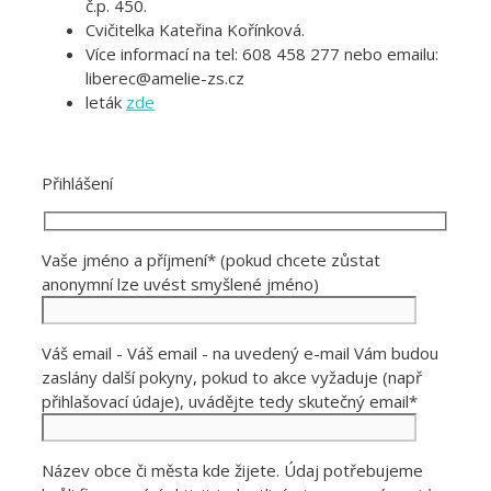
č.p. 450.
Cvičitelka Kateřina Kořínková.
Více informací na tel: 608 458 277 nebo emailu:
liberec@amelie-zs.cz
leták
zde
Přihlášení
Vaše jméno a příjmení* (pokud chcete zůstat
anonymní lze uvést smyšlené jméno)
Váš email - Váš email - na uvedený e-mail Vám budou
zaslány další pokyny, pokud to akce vyžaduje (např
přihlašovací údaje), uvádějte tedy skutečný email*
Název obce či města kde žijete. Údaj potřebujeme