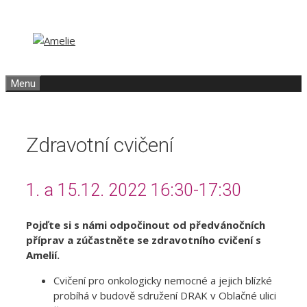
Přeskočit
Přeskočit
na
na
obsah
obsah
Menu
Zdravotní cvičení
1. a 15.12. 2022 16:30-17:30
Pojďte si s námi odpočinout od předvánočních
příprav a zúčastněte se zdravotního cvičení s
Amelií
.
Cvičení pro onkologicky nemocné a jejich blízké
probíhá v budově sdružení DRAK v Oblačné ulici