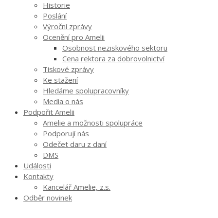
Historie
Poslání
Výroční zprávy
Ocenění pro Amelii
Osobnost neziskového sektoru
Cena rektora za dobrovolnictví
Tiskové zprávy
Ke stažení
Hledáme spolupracovníky
Media o nás
Podpořit Amelii
Amelie a možnosti spolupráce
Podporují nás
Odečet daru z daní
DMS
Události
Kontakty
Kancelář Amelie, z.s.
Odběr novinek