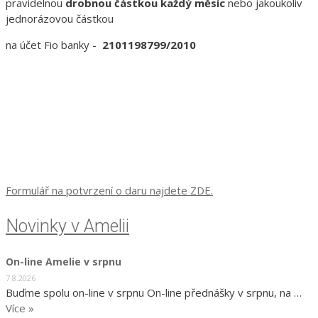
pravidelnou
drobnou částkou každý měsíc
nebo jakoukoliv
jednorázovou částkou
na účet Fio banky -
2101198799/2010
Formulář na potvrzení o daru najdete ZDE.
Novinky v Amelii
On-line Amelie v srpnu
7.8.2026
Buďme spolu on-line v srpnu On-line přednášky v srpnu, na …
Více »