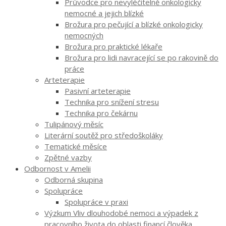
Průvodce pro nevyléčitelně onkologicky
nemocné a jejich blízké
Brožura pro pečující a blízké onkologicky
nemocných
Brožura pro praktické lékaře
Brožura pro lidi navracející se po rakovině do
práce
Arteterapie
Pasivní arteterapie
Technika pro snížení stresu
Technika pro čekárnu
Tulipánový měsíc
Literární soutěž pro středoškoláky
Tematické měsíce
Zpětné vazby
Odbornost v Amelii
Odborná skupina
Spolupráce
Spolupráce v praxi
Výzkum Vliv dlouhodobé nemoci a výpadek z
pracovního života do oblasti financí člověka