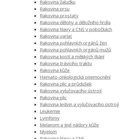
Rakovina žaludku
Rakovina prsu
Rakovina prostaty
Rakovina dělohy a děložního hrdla
Rakovina hlavy a CNS v pobočkách
Rakovina varlat
Rakovina pohlavních orgánů žen
Rakovina pohlavních orgánů mužů
Rakovina kostí a měkkých tkání
Rakovina trávicího traktu
Rakovina kůže
Hemato-onkologická onemocnění
Rakovina plic a průdušek
Rakovina vylučovacího ústrojí
Rakovina plic
Rakovina ledvin a vylučovacího ústrojí
Leukemie
Lymfomy
Melanom a jiné nádory kůže
Myelom
Rakovina hlavy a CNS