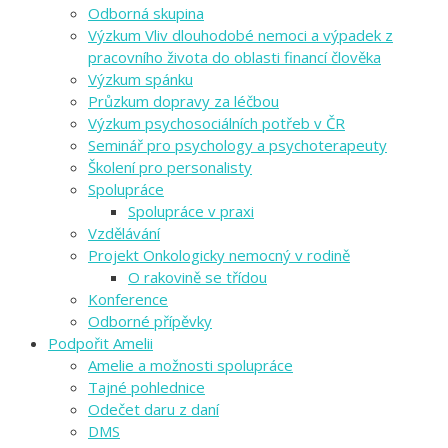
Odborná skupina
Výzkum Vliv dlouhodobé nemoci a výpadek z
pracovního života do oblasti financí člověka
Výzkum spánku
Průzkum dopravy za léčbou
Výzkum psychosociálních potřeb v ČR
Seminář pro psychology a psychoterapeuty
Školení pro personalisty
Spolupráce
Spolupráce v praxi
Vzdělávání
Projekt Onkologicky nemocný v rodině
O rakovině se třídou
Konference
Odborné přípěvky
Podpořit Amelii
Amelie a možnosti spolupráce
Tajné pohlednice
Odečet daru z daní
DMS