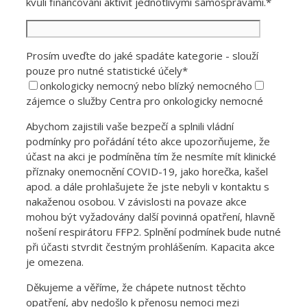
kvůli financování aktivit jednotlivými samosprávami.*
Prosím uveďte do jaké spadáte kategorie - slouží
pouze pro nutné statistické účely*
onkologicky nemocný nebo blízký nemocného
zájemce o služby Centra pro onkologicky nemocné
Abychom zajistili vaše bezpečí a splnili vládní
podmínky pro pořádání této akce upozorňujeme, že
účast na akci je podmíněna tím že nesmíte mít klinické
příznaky onemocnění COVID-19, jako horečka, kašel
apod. a dále prohlašujete že jste nebyli v kontaktu s
nakaženou osobou. V závislosti na povaze akce
mohou být vyžadovány další povinná opatření, hlavně
nošení respirátoru FFP2. Splnění podmínek bude nutné
při účasti stvrdit čestným prohlášením. Kapacita akce
je omezena.
Děkujeme a věříme, že chápete nutnost těchto
opatření, aby nedošlo k přenosu nemoci mezi