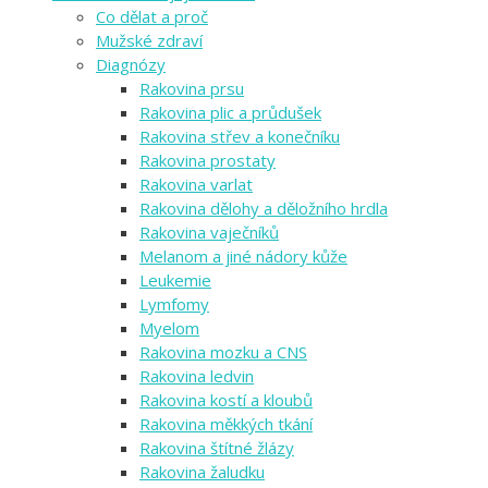
Co dělat a proč
Mužské zdraví
Diagnózy
Rakovina prsu
Rakovina plic a průdušek
Rakovina střev a konečníku
Rakovina prostaty
Rakovina varlat
Rakovina dělohy a děložního hrdla
Rakovina vaječníků
Melanom a jiné nádory kůže
Leukemie
Lymfomy
Myelom
Rakovina mozku a CNS
Rakovina ledvin
Rakovina kostí a kloubů
Rakovina měkkých tkání
Rakovina štítné žlázy
Rakovina žaludku