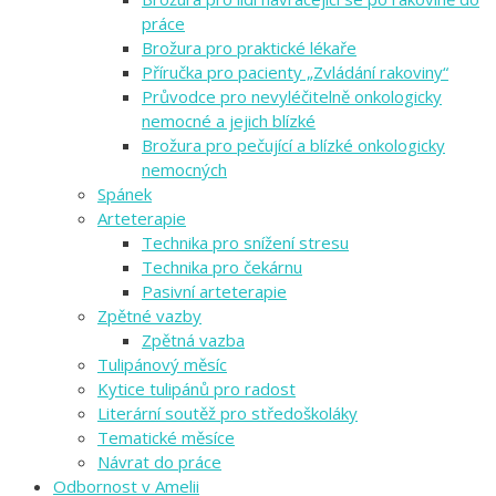
práce
Brožura pro praktické lékaře
Příručka pro pacienty „Zvládání rakoviny“
Průvodce pro nevyléčitelně onkologicky
nemocné a jejich blízké
Brožura pro pečující a blízké onkologicky
nemocných
Spánek
Arteterapie
Technika pro snížení stresu
Technika pro čekárnu
Pasivní arteterapie
Zpětné vazby
Zpětná vazba
Tulipánový měsíc
Kytice tulipánů pro radost
Literární soutěž pro středoškoláky
Tematické měsíce
Návrat do práce
Odbornost v Amelii