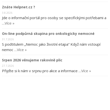
Znáte Helpnet.cz ?
3.8.2026
Jde o informační portál pro osoby se specifickými potřebami a
…
Více »
On-line podpůrná skupina pro onkologicky nemocné
31.7.2026
S podtitulem „Nemoc jako životní etapa“ Když nám vstoupí
nemoc …
Více »
Srpen 2026 věnujeme rakovině plic
27.7.2026
Přijďte si k nám v srpnu pro akce a informace …
Více »