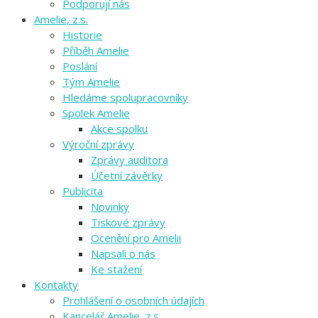
Podporují nás
Amelie, z.s.
Historie
Příběh Amelie
Poslání
Tým Amelie
Hledáme spolupracovníky
Spolek Amelie
Akce spolku
Výroční zprávy
Zprávy auditora
Účetní závěrky
Publicita
Novinky
Tiskové zprávy
Ocenění pro Amelii
Napsali o nás
Ke stažení
Kontakty
Prohlášení o osobních údajích
Kancelář Amelie, z.s.