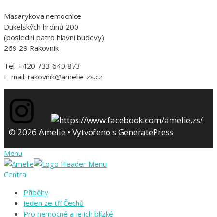
Masarykova nemocnice
Dukelských hrdinů 200
(poslední patro hlavní budovy)
269 29 Rakovník
Tel: +420 733 640 873
E-mail: rakovnik@amelie-zs.cz
© 2026 Amelie
• Vytvořeno s
GeneratePress
Menu
Centra
Příběhy
Jeden ze tří Čechů
Pro nemocné a jejich blízké