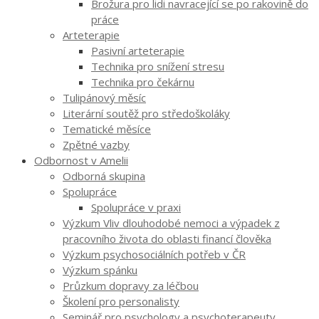
Brožura pro lidi navracející se po rakovině do
práce
Arteterapie
Pasivní arteterapie
Technika pro snížení stresu
Technika pro čekárnu
Tulipánový měsíc
Literární soutěž pro středoškoláky
Tematické měsíce
Zpětné vazby
Odbornost v Amelii
Odborná skupina
Spolupráce
Spolupráce v praxi
Výzkum Vliv dlouhodobé nemoci a výpadek z
pracovního života do oblasti financí člověka
Výzkum psychosociálních potřeb v ČR
Výzkum spánku
Průzkum dopravy za léčbou
Školení pro personalisty
Seminář pro psychology a psychoterapeuty