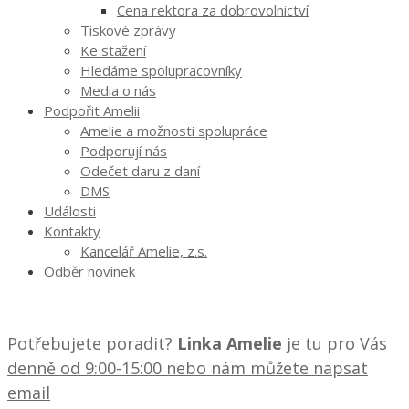
Cena rektora za dobrovolnictví
Tiskové zprávy
Ke stažení
Hledáme spolupracovníky
Media o nás
Podpořit Amelii
Amelie a možnosti spolupráce
Podporují nás
Odečet daru z daní
DMS
Události
Kontakty
Kancelář Amelie, z.s.
Odběr novinek
Potřebujete poradit?
Linka Amelie
je tu pro Vás
denně od 9:00-15:00 nebo nám můžete napsat
email