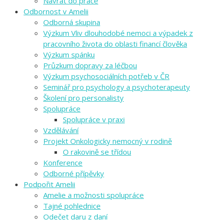
Návrat do práce
Odbornost v Amelii
Odborná skupina
Výzkum Vliv dlouhodobé nemoci a výpadek z
pracovního života do oblasti financí člověka
Výzkum spánku
Průzkum dopravy za léčbou
Výzkum psychosociálních potřeb v ČR
Seminář pro psychology a psychoterapeuty
Školení pro personalisty
Spolupráce
Spolupráce v praxi
Vzdělávání
Projekt Onkologicky nemocný v rodině
O rakovině se třídou
Konference
Odborné přípěvky
Podpořit Amelii
Amelie a možnosti spolupráce
Tajné pohlednice
Odečet daru z daní