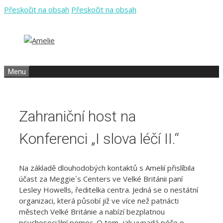
Přeskočit na obsah
Přeskočit na obsah
Menu
Zahraniční host na
Konferenci „I slova léčí II.“
Na základě dlouhodobých kontaktů s Amelií přislíbila
účast za Meggie´s Centers ve Velké Británii paní
Lesley Howells, ředitelka centra. Jedná se o nestátní
organizaci, která působí již ve více než patnácti
městech Velké Británie a nabízí bezplatnou
psychosociální pomoc. O tom, jak vypadá péče o