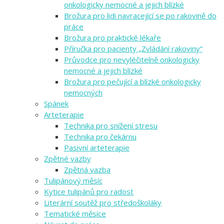
onkologicky nemocné a jejich blízké
Brožura pro lidi navracející se po rakovině do
práce
Brožura pro praktické lékaře
Příručka pro pacienty „Zvládání rakoviny“
Průvodce pro nevyléčitelně onkologicky
nemocné a jejich blízké
Brožura pro pečující a blízké onkologicky
nemocných
Spánek
Arteterapie
Technika pro snížení stresu
Technika pro čekárnu
Pasivní arteterapie
Zpětné vazby
Zpětná vazba
Tulipánový měsíc
Kytice tulipánů pro radost
Literární soutěž pro středoškoláky
Tematické měsíce