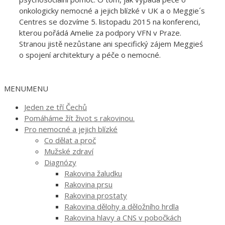
onkologicky nemocné a jejich blízké v UK a o Meggie´s
Centres se dozvíme 5. listopadu 2015 na konferenci,
kterou pořádá Amelie za podpory VFN v Praze.
Stranou jistě nezůstane ani specifický zájem Meggieś
o spojení architektury a péče o nemocné.
MENU
MENU
Jeden ze tří Čechů
Pomáháme žít život s rakovinou.
Pro nemocné a jejich blízké
Co dělat a proč
Mužské zdraví
Diagnózy
Rakovina žaludku
Rakovina prsu
Rakovina prostaty
Rakovina dělohy a děložního hrdla
Rakovina hlavy a CNS v pobočkách