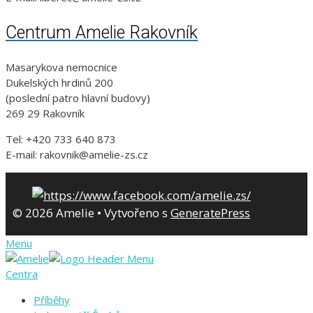
Centrum Amelie Rakovník
Masarykova nemocnice
Dukelských hrdinů 200
(poslední patro hlavní budovy)
269 29 Rakovník
Tel: +420 733 640 873
E-mail: rakovnik@amelie-zs.cz
© 2026 Amelie
• Vytvořeno s
GeneratePress
Menu
Centra
Příběhy