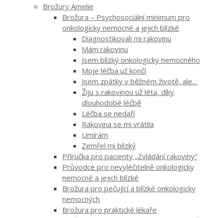
Brožury Amelie
Brožura – Psychosociální minimum pro
onkologicky nemocné a jejich blízké
Diagnostikovali mi rakovinu
Mám rakovinu
Jsem blízký onkologicky nemocného
Moje léčba už končí
Jsem zpátky v běžném životě, ale…
Žiju s rakovinou už léta, díky
dlouhodobé léčbě
Léčba se nedaří
Rakovina se mi vrátila
Umírám
Zemřel mi blízký
Příručka pro pacienty „Zvládání rakoviny“
Průvodce pro nevyléčitelně onkologicky
nemocné a jejich blízké
Brožura pro pečující a blízké onkologicky
nemocných
Brožura pro praktické lékaře