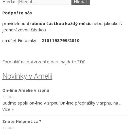
Hledat:
Podpořte nás
pravidelnou
drobnou částkou každý měsíc
nebo jakoukoliv
jednorázovou částkou
na účet Fio banky -
2101198799/2010
Formulář na potvrzení o daru najdete ZDE.
Novinky v Amelii
On-line Amelie v srpnu
7.8.2026
Buďme spolu on-line v srpnu On-line přednášky v srpnu, na …
Více »
Znáte Helpnet.cz ?
3.8.2026