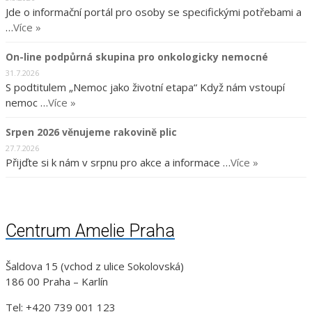
Jde o informační portál pro osoby se specifickými potřebami a
…
Více »
On-line podpůrná skupina pro onkologicky nemocné
31.7.2026
S podtitulem „Nemoc jako životní etapa“ Když nám vstoupí
nemoc …
Více »
Srpen 2026 věnujeme rakovině plic
27.7.2026
Přijďte si k nám v srpnu pro akce a informace …
Více »
Centrum Amelie Praha
Šaldova 15 (vchod z ulice Sokolovská)
186 00 Praha – Karlín
Tel: +420 739 001 123