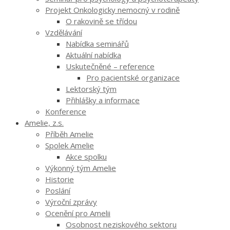
Projekt Onkologicky nemocný v rodině
O rakovině se třídou
Vzdělávání
Nabídka seminářů
Aktuální nabídka
Uskutečněné – reference
Pro pacientské organizace
Lektorský tým
Přihlášky a informace
Konference
Amelie, z.s.
Příběh Amelie
Spolek Amelie
Akce spolku
Výkonný tým Amelie
Historie
Poslání
Výroční zprávy
Ocenění pro Amelii
Osobnost neziskového sektoru