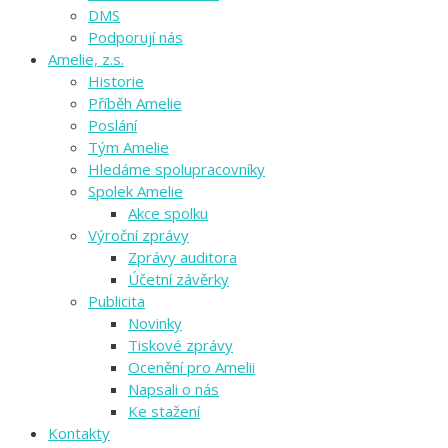
DMS
Podporují nás
Amelie, z.s.
Historie
Příběh Amelie
Poslání
Tým Amelie
Hledáme spolupracovníky
Spolek Amelie
Akce spolku
Výroční zprávy
Zprávy auditora
Účetní závěrky
Publicita
Novinky
Tiskové zprávy
Ocenění pro Amelii
Napsali o nás
Ke stažení
Kontakty