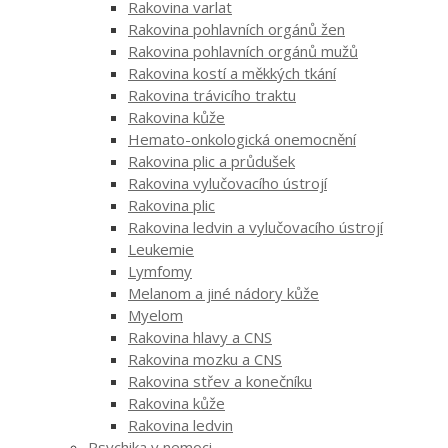
Rakovina varlat
Rakovina pohlavních orgánů žen
Rakovina pohlavních orgánů mužů
Rakovina kostí a měkkých tkání
Rakovina trávicího traktu
Rakovina kůže
Hemato-onkologická onemocnění
Rakovina plic a průdušek
Rakovina vylučovacího ústrojí
Rakovina plic
Rakovina ledvin a vylučovacího ústrojí
Leukemie
Lymfomy
Melanom a jiné nádory kůže
Myelom
Rakovina hlavy a CNS
Rakovina mozku a CNS
Rakovina střev a konečníku
Rakovina kůže
Rakovina ledvin
Psychika v nemoci