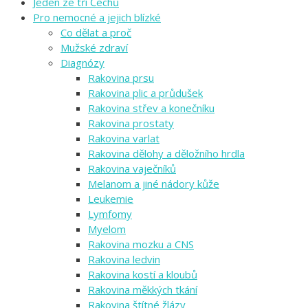
Jeden ze tří Čechů
Pro nemocné a jejich blízké
Co dělat a proč
Mužské zdraví
Diagnózy
Rakovina prsu
Rakovina plic a průdušek
Rakovina střev a konečníku
Rakovina prostaty
Rakovina varlat
Rakovina dělohy a děložního hrdla
Rakovina vaječníků
Melanom a jiné nádory kůže
Leukemie
Lymfomy
Myelom
Rakovina mozku a CNS
Rakovina ledvin
Rakovina kostí a kloubů
Rakovina měkkých tkání
Rakovina štítné žlázy