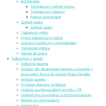
Arteterapie
Technika pro snížení stresu
Technika pro čekárnu
Pasivní arteterapie
Zpětné vazby
Zpětná vazba
Tulipánový měsíc
Kytice tulipánů pro radost
Literární soutěž pro středoškoláky
Tematické měsíce
Návrat do práce
Odbornost v Amelii
Odborná skupina
Výzkum Vliv dlouhodobé nemoci a výpadek z
pracovního života do oblasti financí člověka
Výzkum spánku
Průzkum dopravy za léčbou
Výzkum psychosociálních potřeb v ČR
Seminář pro psychology a psychoterapeuty
Školení pro personalisty
Spolupráce