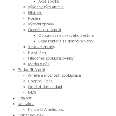
Akce spolku
Výkonný tým Amelie
Historie
Poslání
Výroční zprávy
Ocenění pro Amelii
Osobnost neziskového sektoru
Cena rektora za dobrovolnictví
Tiskové zprávy
Ke stažení
Hledáme spolupracovníky
Media o nás
Podpořit Amelii
Amelie a možnosti spolupráce
Podporují nás
Odečet daru z daní
DMS
Události
Kontakty
Kancelář Amelie, z.s.
Odběr novinek