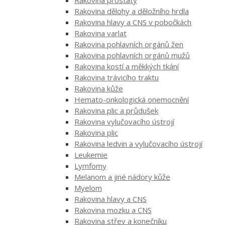
Rakovina prostaty
Rakovina dělohy a děložního hrdla
Rakovina hlavy a CNS v pobočkách
Rakovina varlat
Rakovina pohlavních orgánů žen
Rakovina pohlavních orgánů mužů
Rakovina kostí a měkkých tkání
Rakovina trávicího traktu
Rakovina kůže
Hemato-onkologická onemocnění
Rakovina plic a průdušek
Rakovina vylučovacího ústrojí
Rakovina plic
Rakovina ledvin a vylučovacího ústrojí
Leukemie
Lymfomy
Melanom a jiné nádory kůže
Myelom
Rakovina hlavy a CNS
Rakovina mozku a CNS
Rakovina střev a konečníku