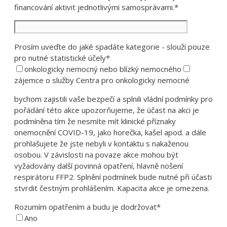
financování aktivit jednotlivými samosprávami.*
Prosím uveďte do jaké spadáte kategorie - slouží pouze
pro nutné statistické účely*
onkologicky nemocný nebo blízký nemocného
zájemce o služby Centra pro onkologicky nemocné
bychom zajistili vaše bezpečí a splnili vládní podmínky pro
pořádání této akce upozorňujeme, že účast na akci je
podmíněna tím že nesmíte mít klinické příznaky
onemocnění COVID-19, jako horečka, kašel apod. a dále
prohlašujete že jste nebyli v kontaktu s nakaženou
osobou. V závislosti na povaze akce mohou být
vyžadovány další povinná opatření, hlavně nošení
respirátoru FFP2. Splnění podmínek bude nutné při účasti
stvrdit čestným prohlášením. Kapacita akce je omezena.
Rozumím opatřením a budu je dodržovat*
Ano