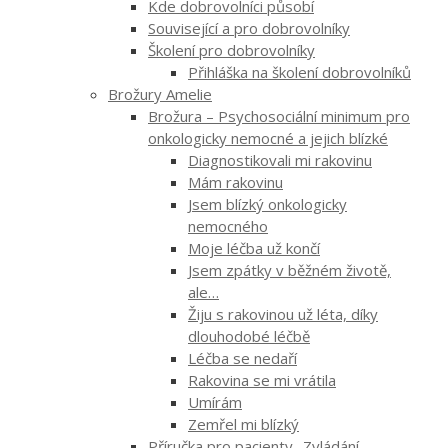
Kde dobrovolníci působí
Související a pro dobrovolníky
Školení pro dobrovolníky
Přihláška na školení dobrovolníků
Brožury Amelie
Brožura – Psychosociální minimum pro
onkologicky nemocné a jejich blízké
Diagnostikovali mi rakovinu
Mám rakovinu
Jsem blízký onkologicky
nemocného
Moje léčba už končí
Jsem zpátky v běžném životě,
ale…
Žiju s rakovinou už léta, díky
dlouhodobé léčbě
Léčba se nedaří
Rakovina se mi vrátila
Umírám
Zemřel mi blízký
Příručka pro pacienty „Zvládání