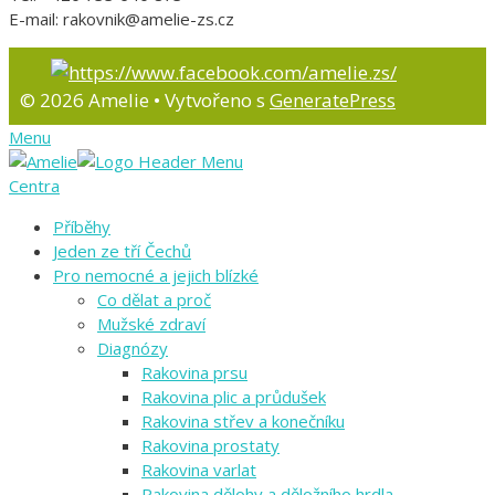
E-mail: rakovnik@amelie-zs.cz
© 2026 Amelie
• Vytvořeno s
GeneratePress
Menu
Centra
Příběhy
Jeden ze tří Čechů
Pro nemocné a jejich blízké
Co dělat a proč
Mužské zdraví
Diagnózy
Rakovina prsu
Rakovina plic a průdušek
Rakovina střev a konečníku
Rakovina prostaty
Rakovina varlat
Rakovina dělohy a děložního hrdla