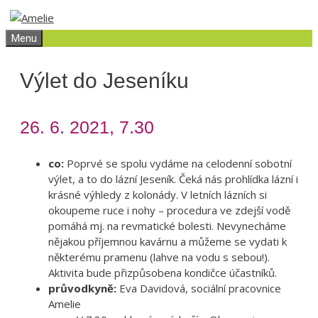
Přeskočit
Přeskočit
na
na
Menu
obsah
obsah
Výlet do Jeseníku
26. 6. 2021, 7.30
co:
Poprvé se spolu vydáme na celodenní sobotní
výlet, a to do lázní Jeseník. Čeká nás prohlídka lázní i
krásné výhledy z kolonády. V letních lázních si
okoupeme ruce i nohy – procedura ve zdejší vodě
pomáhá mj. na revmatické bolesti. Nevynecháme
nějakou příjemnou kavárnu a můžeme se vydati k
některému pramenu (lahve na vodu s sebou!).
Aktivita bude přizpůsobena kondičce účastníků.
průvodkyně:
Eva Davidová, sociální pracovnice
Amelie