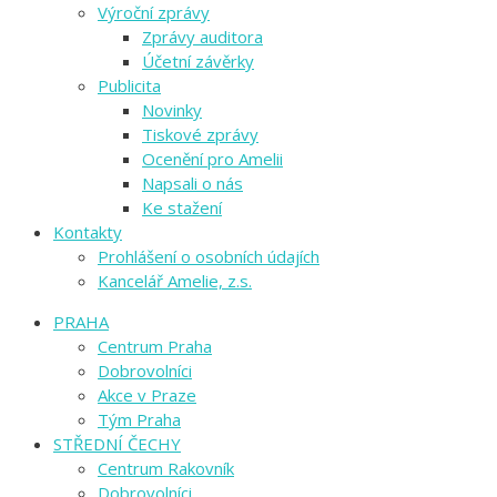
Výroční zprávy
Zprávy auditora
Účetní závěrky
Publicita
Novinky
Tiskové zprávy
Ocenění pro Amelii
Napsali o nás
Ke stažení
Kontakty
Prohlášení o osobních údajích
Kancelář Amelie, z.s.
PRAHA
Centrum Praha
Dobrovolníci
Akce v Praze
Tým Praha
STŘEDNÍ ČECHY
Centrum Rakovník
Dobrovolníci