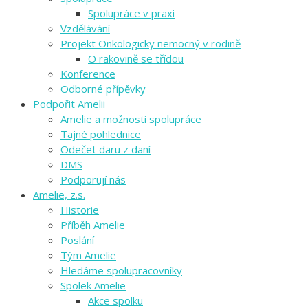
Spolupráce v praxi
Vzdělávání
Projekt Onkologicky nemocný v rodině
O rakovině se třídou
Konference
Odborné přípěvky
Podpořit Amelii
Amelie a možnosti spolupráce
Tajné pohlednice
Odečet daru z daní
DMS
Podporují nás
Amelie, z.s.
Historie
Příběh Amelie
Poslání
Tým Amelie
Hledáme spolupracovníky
Spolek Amelie
Akce spolku