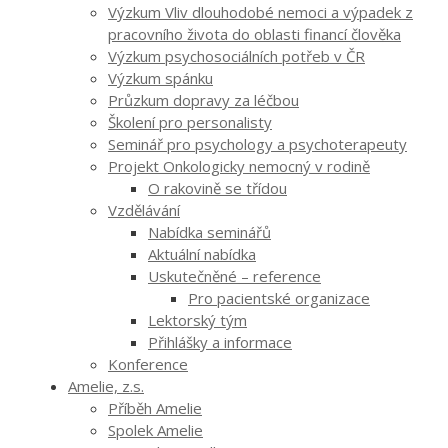
Výzkum Vliv dlouhodobé nemoci a výpadek z
pracovního života do oblasti financí člověka
Výzkum psychosociálních potřeb v ČR
Výzkum spánku
Průzkum dopravy za léčbou
Školení pro personalisty
Seminář pro psychology a psychoterapeuty
Projekt Onkologicky nemocný v rodině
O rakovině se třídou
Vzdělávání
Nabídka seminářů
Aktuální nabídka
Uskutečněné – reference
Pro pacientské organizace
Lektorský tým
Přihlášky a informace
Konference
Amelie, z.s.
Příběh Amelie
Spolek Amelie