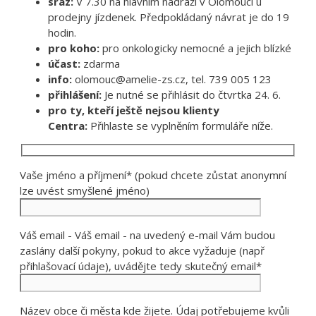
sraz:
V 7.30 na hlavním nádraží v Olomouci u
prodejny jízdenek. Předpokládaný návrat je do 19
hodin.
pro koho:
pro onkologicky nemocné a jejich blízké
účast:
zdarma
info:
olomouc@amelie-zs.cz, tel. 739 005 123
přihlášení:
Je nutné se přihlásit do čtvrtka 24. 6.
pro ty, kteří ještě nejsou klienty
Centra:
Přihlaste se vyplněním formuláře níže.
Vaše jméno a příjmení* (pokud chcete zůstat anonymní
lze uvést smyšlené jméno)
Váš email - Váš email - na uvedený e-mail Vám budou
zaslány další pokyny, pokud to akce vyžaduje (např
přihlašovací údaje), uvádějte tedy skutečný email*
Název obce či města kde žijete. Údaj potřebujeme kvůli