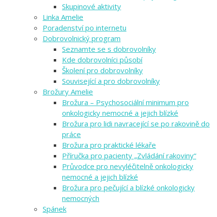
Skupinové aktivity
Linka Amelie
Poradenství po internetu
Dobrovolnický program
Seznamte se s dobrovolníky
Kde dobrovolníci působí
Školení pro dobrovolníky
Související a pro dobrovolníky
Brožury Amelie
Brožura – Psychosociální minimum pro
onkologicky nemocné a jejich blízké
Brožura pro lidi navracející se po rakovině do
práce
Brožura pro praktické lékaře
Příručka pro pacienty „Zvládání rakoviny“
Průvodce pro nevyléčitelně onkologicky
nemocné a jejich blízké
Brožura pro pečující a blízké onkologicky
nemocných
Spánek