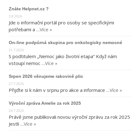
Znáte Helpnet.cz ?
3.8.2026
Jde o informační portál pro osoby se specifickými
potřebami a …
Více »
On-line podpůrná skupina pro onkologicky nemocné
31.7.2026
S podtitulem „Nemoc jako životní etapa“ Když nám
vstoupí nemoc …
Více »
Srpen 2026 věnujeme rakovině plic
27.7.2026
Přijďte si k nám v srpnu pro akce a informace …
Více »
Výroční zpráva Amelie za rok 2025
24.7.2026
Právě jsme publikovali novou výroční zprávu za rok 2025
Jestli …
Více »