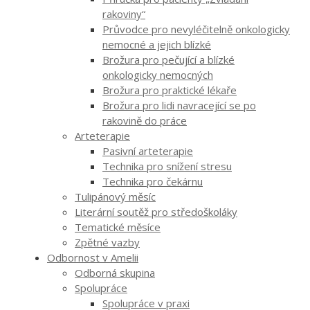
rakoviny“
Průvodce pro nevyléčitelně onkologicky
nemocné a jejich blízké
Brožura pro pečující a blízké
onkologicky nemocných
Brožura pro praktické lékaře
Brožura pro lidi navracející se po
rakovině do práce
Arteterapie
Pasivní arteterapie
Technika pro snížení stresu
Technika pro čekárnu
Tulipánový měsíc
Literární soutěž pro středoškoláky
Tematické měsíce
Zpětné vazby
Odbornost v Amelii
Odborná skupina
Spolupráce
Spolupráce v praxi