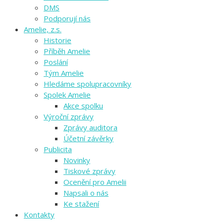
DMS
Podporují nás
Amelie, z.s.
Historie
Příběh Amelie
Poslání
Tým Amelie
Hledáme spolupracovníky
Spolek Amelie
Akce spolku
Výroční zprávy
Zprávy auditora
Účetní závěrky
Publicita
Novinky
Tiskové zprávy
Ocenění pro Amelii
Napsali o nás
Ke stažení
Kontakty