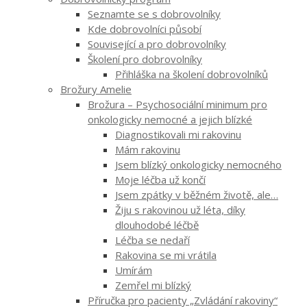
Seznamte se s dobrovolníky
Kde dobrovolníci působí
Související a pro dobrovolníky
Školení pro dobrovolníky
Přihláška na školení dobrovolníků
Brožury Amelie
Brožura – Psychosociální minimum pro
onkologicky nemocné a jejich blízké
Diagnostikovali mi rakovinu
Mám rakovinu
Jsem blízký onkologicky nemocného
Moje léčba už končí
Jsem zpátky v běžném životě, ale…
Žiju s rakovinou už léta, díky
dlouhodobé léčbě
Léčba se nedaří
Rakovina se mi vrátila
Umírám
Zemřel mi blízký
Příručka pro pacienty „Zvládání rakoviny“