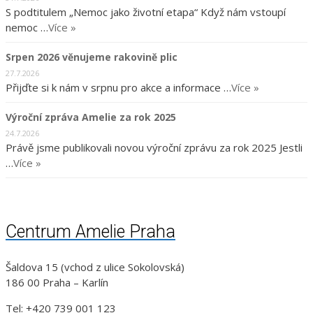
S podtitulem „Nemoc jako životní etapa“ Když nám vstoupí
nemoc …
Více »
Srpen 2026 věnujeme rakovině plic
27.7.2026
Přijďte si k nám v srpnu pro akce a informace …
Více »
Výroční zpráva Amelie za rok 2025
24.7.2026
Právě jsme publikovali novou výroční zprávu za rok 2025 Jestli
…
Více »
Centrum Amelie Praha
Šaldova 15 (vchod z ulice Sokolovská)
186 00 Praha – Karlín
Tel: +420 739 001 123