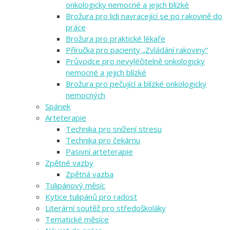
onkologicky nemocné a jejich blízké
Brožura pro lidi navracející se po rakovině do
práce
Brožura pro praktické lékaře
Příručka pro pacienty „Zvládání rakoviny“
Průvodce pro nevyléčitelně onkologicky
nemocné a jejich blízké
Brožura pro pečující a blízké onkologicky
nemocných
Spánek
Arteterapie
Technika pro snížení stresu
Technika pro čekárnu
Pasivní arteterapie
Zpětné vazby
Zpětná vazba
Tulipánový měsíc
Kytice tulipánů pro radost
Literární soutěž pro středoškoláky
Tematické měsíce