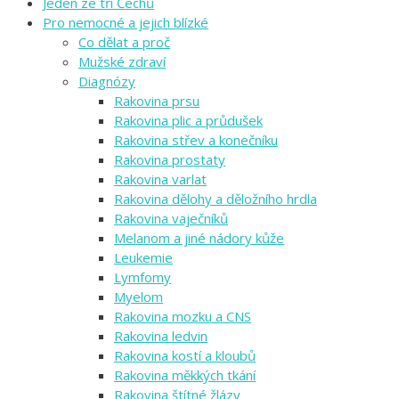
Jeden ze tří Čechů
Pro nemocné a jejich blízké
Co dělat a proč
Mužské zdraví
Diagnózy
Rakovina prsu
Rakovina plic a průdušek
Rakovina střev a konečníku
Rakovina prostaty
Rakovina varlat
Rakovina dělohy a děložního hrdla
Rakovina vaječníků
Melanom a jiné nádory kůže
Leukemie
Lymfomy
Myelom
Rakovina mozku a CNS
Rakovina ledvin
Rakovina kostí a kloubů
Rakovina měkkých tkání
Rakovina štítné žlázy