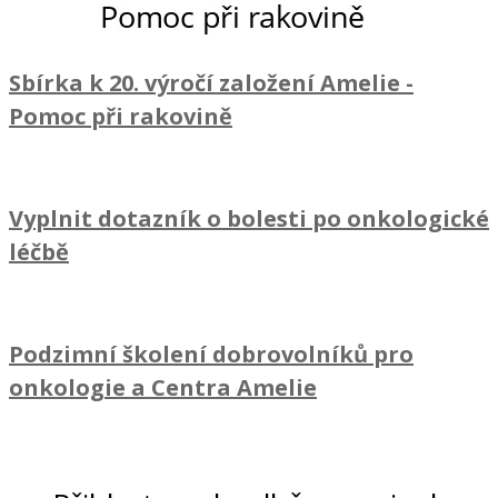
Sbírka k 20. výročí založení Amelie
-
Pomoc při rakovině
Vyplnit dotazník o bolesti po onkologické
léčbě
Podzimní školení dobrovolníků pro
onkologie a Centra Amelie