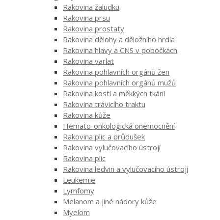
Rakovina žaludku
Rakovina prsu
Rakovina prostaty
Rakovina dělohy a děložního hrdla
Rakovina hlavy a CNS v pobočkách
Rakovina varlat
Rakovina pohlavních orgánů žen
Rakovina pohlavních orgánů mužů
Rakovina kostí a měkkých tkání
Rakovina trávicího traktu
Rakovina kůže
Hemato-onkologická onemocnění
Rakovina plic a průdušek
Rakovina vylučovacího ústrojí
Rakovina plic
Rakovina ledvin a vylučovacího ústrojí
Leukemie
Lymfomy
Melanom a jiné nádory kůže
Myelom