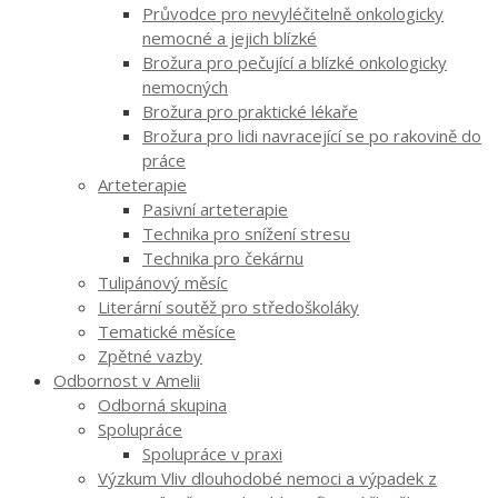
Průvodce pro nevyléčitelně onkologicky
nemocné a jejich blízké
Brožura pro pečující a blízké onkologicky
nemocných
Brožura pro praktické lékaře
Brožura pro lidi navracející se po rakovině do
práce
Arteterapie
Pasivní arteterapie
Technika pro snížení stresu
Technika pro čekárnu
Tulipánový měsíc
Literární soutěž pro středoškoláky
Tematické měsíce
Zpětné vazby
Odbornost v Amelii
Odborná skupina
Spolupráce
Spolupráce v praxi
Výzkum Vliv dlouhodobé nemoci a výpadek z