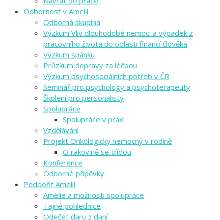
Návrat do práce
Odbornost v Amelii
Odborná skupina
Výzkum Vliv dlouhodobé nemoci a výpadek z
pracovního života do oblasti financí člověka
Výzkum spánku
Průzkum dopravy za léčbou
Výzkum psychosociálních potřeb v ČR
Seminář pro psychology a psychoterapeuty
Školení pro personalisty
Spolupráce
Spolupráce v praxi
Vzdělávání
Projekt Onkologicky nemocný v rodině
O rakovině se třídou
Konference
Odborné přípěvky
Podpořit Amelii
Amelie a možnosti spolupráce
Tajné pohlednice
Odečet daru z daní