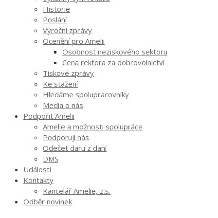
Historie
Poslání
Výroční zprávy
Ocenění pro Amelii
Osobnost neziskového sektoru
Cena rektora za dobrovolnictví
Tiskové zprávy
Ke stažení
Hledáme spolupracovníky
Media o nás
Podpořit Amelii
Amelie a možnosti spolupráce
Podporují nás
Odečet daru z daní
DMS
Události
Kontakty
Kancelář Amelie, z.s.
Odběr novinek