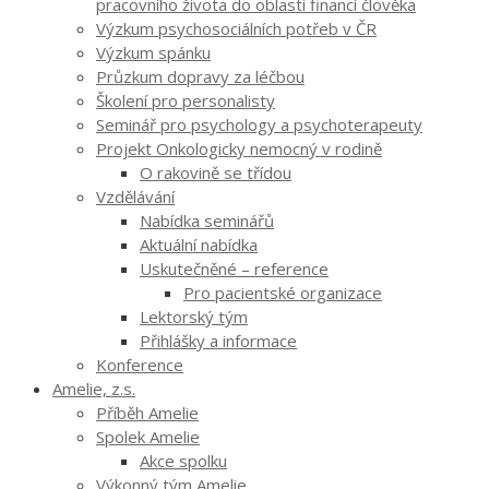
pracovního života do oblasti financí člověka
Výzkum psychosociálních potřeb v ČR
Výzkum spánku
Průzkum dopravy za léčbou
Školení pro personalisty
Seminář pro psychology a psychoterapeuty
Projekt Onkologicky nemocný v rodině
O rakovině se třídou
Vzdělávání
Nabídka seminářů
Aktuální nabídka
Uskutečněné – reference
Pro pacientské organizace
Lektorský tým
Přihlášky a informace
Konference
Amelie, z.s.
Příběh Amelie
Spolek Amelie
Akce spolku
Výkonný tým Amelie