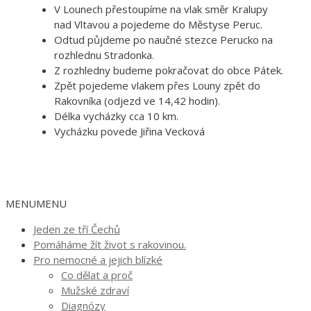
V Lounech přestoupíme na vlak směr Kralupy
nad Vltavou a pojedeme do Městyse Peruc.
Odtud půjdeme po naučné stezce Perucko na
rozhlednu Stradonka.
Z rozhledny budeme pokračovat do obce Pátek.
Zpět pojedeme vlakem přes Louny zpět do
Rakovníka (odjezd ve 14,42 hodin).
Délka vycházky cca 10 km.
Vycházku povede Jiřina Vecková
MENU
MENU
Jeden ze tří Čechů
Pomáháme žít život s rakovinou.
Pro nemocné a jejich blízké
Co dělat a proč
Mužské zdraví
Diagnózy