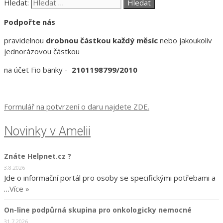
Hledat:
Podpořte nás
pravidelnou
drobnou částkou každý měsíc
nebo jakoukoliv
jednorázovou částkou
na účet Fio banky -
2101198799/2010
Formulář na potvrzení o daru najdete ZDE.
Novinky v Amelii
Znáte Helpnet.cz ?
3.8.2026
Jde o informační portál pro osoby se specifickými potřebami a
…
Více »
On-line podpůrná skupina pro onkologicky nemocné
31.7.2026